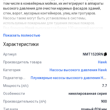
том числе в конвейерных мойках, их интегрируют в аппараты
высокого давления для очистки наружных фасадов зданий,
стен, ворот, мусорных контейнеров, улиц или тротуаров.
Насосы также могут быть установлены в системы,
используемые пожарными для тушения лесных пожаров.
Под брендом
Hawk
выпускается более 130 моделей насосов
высокого давления, компания все время растет и находится в
Показать полностью
поиске новых решений, чтобы удовлетворить потребности
покупателей.
Характеристики
Данный товар доступен для сборки «под ключ».
Артикул
NMT1520RN
Производитель товара
Hawk
Категория
Насосы высокого давления Hawk
Подкатегория
Плунжерные насосы высокого давления Hawk
Мощность (л/с)
7.7
Особенности
никелированная серия
Производительность (л/ч)
900
Тип вала
правый Ø24 мм