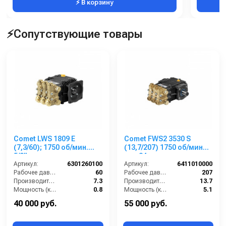
⚡ В корзину
⚡Сопутствующие товары
Comet LWS 1809 E
Comet FWS2 3530 S
(7,3/60); 1750 об/мин.
(13,7/207) 1750 об/мин
5/8” п.в.
вал 24мм
Артикул:
6301260100
Артикул:
6411010000
Рабочее давление (бар):
60
Рабочее давление (бар):
207
Производительность (л/мин):
7.3
Производительность (л/мин):
13.7
Мощность (кВт):
0.8
Мощность (кВт):
5.1
Обороты двигателя (об/мин):
1750
Обороты двигателя (об/мин):
1750
40 000 руб.
55 000 руб.