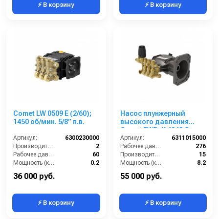
⚡ В корзину
⚡ В корзину
Comet LW 0509 E (2/60);
Насос плунжерный
1450 об/мин. 5/8” п.в.
высокого давления
Comet EWD-K 4040 G
Артикул:
6300230000
(15/276) 3400 об/мин.Ø
Артикул:
6311015000
Производительность (л/мин):
2
1”п.в.
Рабочее давление (бар):
276
Рабочее давление (бар):
60
Производительность (л/мин):
15
Мощность (кВт):
0.2
Мощность (кВт):
8.2
Обороты двигателя (об/мин):
1450
Обороты двигателя (об/мин):
3400
36 000 руб.
55 000 руб.
⚡ В корзину
⚡ В корзину