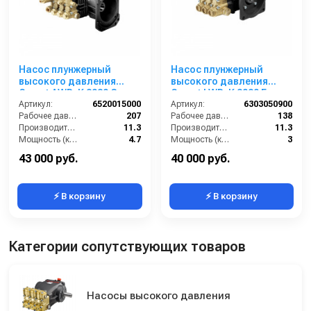
Насос плунжерный
Насос плунжерный
высокого давления
высокого давления
Comet AWD-K 3030 G
Comet LWD-K 3020 E
(11,3/207) 3400 об/мин.Ø
Артикул:
6520015000
(11,3/138) 3400 об/мин. ø
Артикул:
6303050900
1”п.в.
Рабочее давление (бар):
207
5/8” п.в.
Рабочее давление (бар):
138
Производительность (л/мин):
11.3
Производительность (л/мин):
11.3
Мощность (кВт):
4.7
Мощность (кВт):
3
Обороты двигателя (об/мин):
3400
Обороты двигателя (об/мин):
3400
43 000 руб.
40 000 руб.
⚡ В корзину
⚡ В корзину
Категории сопутствующих товаров
Насосы высокого давления