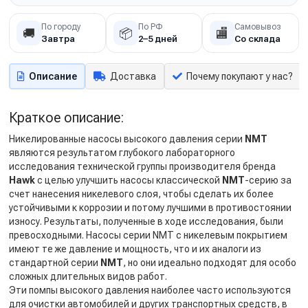
По городу
По РФ
Самовывоз
🚚
📦
🏬
Завтра
2–5 дней
Со склада
Описание
Доставка
Почему покупают у нас?
Краткое описание:
Никелированные насосы высокого давления серии
NMT
являются результатом глубокого лабораторного
исследования технической группы производителя бренда
Hawk
с целью улучшить насосы классической
NMT
-серию за
счет нанесения никелевого слоя, чтобы сделать их более
устойчивыми к коррозии и потому лучшими в противостоянии
износу. Результаты, полученные в ходе исследования, были
превосходными. Насосы серии NMT с никелевым покрытием
имеют те же давление и мощность, что и их аналоги из
стандартной серии
NMT
, но они идеально подходят для особо
сложных длительных видов работ.
Эти помпы высокого давления наиболее часто используются
для очистки автомобилей и других транспортных средств, в