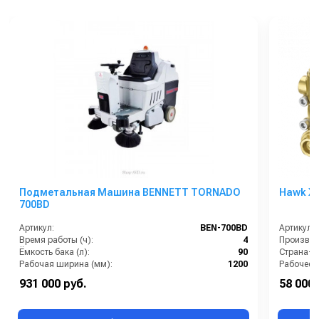
Подметальная Машина BENNETT TORNADO
Hawk XL
700BD
Артикул:
BEN-700BD
Артикул:
Время работы (ч):
4
Производи
Ёмкость бака (л):
90
Страна-п
Рабочая ширина (мм):
1200
Рабочее д
Тип машины:
Аккумуляторная
Мощность
931 000 руб.
58 000 
Уровень шума (дБ):
68
Масса (кг