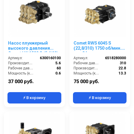
Насос плунжерный
Comet RWS 6045 S
высокого давления
(22,8/310) 1750 об/мин.
Comet LW 1509 S (5,6/60);
вал 24мм
1450 об/мин. вал ø 24 мм
Артикул:
6300160100
Артикул:
6518280000
Производительность (л/мин):
5.6
Рабочее давление (бар):
310
Рабочее давление (бар):
60
Производительность (л/мин):
22.8
Мощность (кВт):
0.6
Мощность (кВт):
13.3
Обороты двигателя (об/мин):
1450
Обороты двигателя (об/мин):
1750
37 000 руб.
75 000 руб.
⚡ В корзину
⚡ В корзину