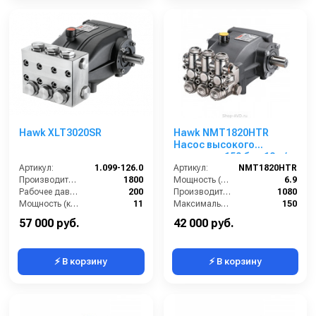
Hawk XLT3020SR
Hawk NMT1820HTR
Насос высокого
давления 150 бар 18 л/
Артикул:
1.099-126.0
мин
Артикул:
NMT1820HTR
Производительность (л/ч):
1800
Мощность (л/с):
6.9
Рабочее давление (бар):
200
Производительность (л/ч):
1080
Мощность (кВт):
11
Максимальное давление воды (бар):
150
Масса (кг):
17
Объём заливаемого масла (л):
0.7
57 000 руб.
42 000 руб.
⚡ В корзину
⚡ В корзину