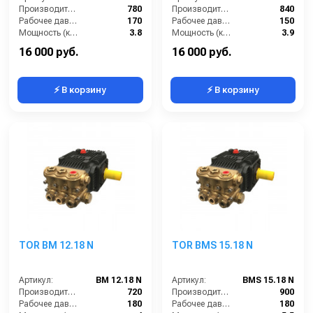
Производительность (л/ч):
780
Производительность (л/ч):
840
Рабочее давление (бар):
170
Рабочее давление (бар):
150
Мощность (кВт):
3.8
Мощность (кВт):
3.9
Масса (кг):
7.2
Масса (кг):
7.2
16 000 руб.
16 000 руб.
⚡ В корзину
⚡ В корзину
TOR BM 12.18 N
TOR BMS 15.18 N
Артикул:
BM 12.18 N
Артикул:
BMS 15.18 N
Производительность (л/ч):
720
Производительность (л/ч):
900
Рабочее давление (бар):
180
Рабочее давление (бар):
180