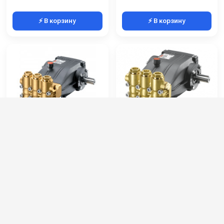
⚡ В корзину
⚡ В корзину
Hawk XLT5015IR
Hawk XLT3517IR
Артикул:
1.099-106.0
Артикул:
1.099-100.0
Производительность (л/ч):
3000
Производительность (л/ч):
2100
Рабочее давление (бар):
150
Рабочее давление (бар):
170
Мощность (кВт):
18
Мощность (кВт):
11
Масса (кг):
17
Масса (кг):
17
58 000 руб.
58 000 руб.
⚡ В корзину
⚡ В корзину