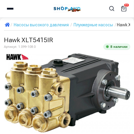
11
Насосы высокого давления
Плунжерные насосы
Hawk XL
Hawk XLT5415IR
В наличии
Артикул:
1.099-108.0