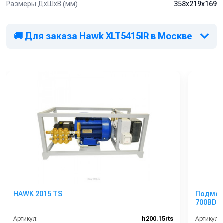
Размеры ДхШхВ (мм)
358х219х169
🚚 Для заказа Hawk XLT5415IR в Москве
HAWK 2015 TS
Подмет
700BD
Артикул:
h200.15rts
Артикул: