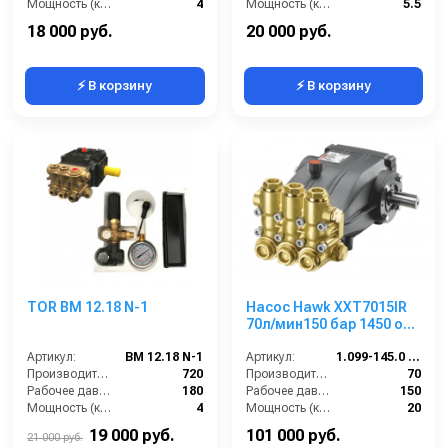
Мощность (кВт):
4
Мощность (кВт):
5.5
Электропитание (В):
380
Масса (кг):
7.5
18 000 руб.
20 000 руб.
⚡ В корзину
⚡ В корзину
TOR BM 12.18 N-1
Насос Hawk XXT7015IR
70л/мин150 бар 1450 об/
мин
Артикул:
BM 12.18 N-1
Артикул:
1.099-145.0 XXT7015IR
Производительность (л/ч):
720
Производительность (л/мин):
70
Рабочее давление (бар):
180
Рабочее давление (бар):
150
Мощность (кВт):
4
Мощность (кВт):
20
Масса (кг):
7.5
Обороты двигателя (об/мин):
1450
19 000 руб.
101 000 руб.
21 000 руб.