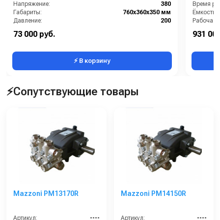
Напряжение:
380
Время раб
Габариты:
760х360х350 мм
Ёмкость б
Давление:
200
Рабочая 
Защита от включения без воды:
Нет
Тип маш
73 000 руб.
931 000
Класс оборудования:
Профессиональный
Уровень 
⚡ В корзину
⚡Сопутствующие товары
Mazzoni PM13170R
Mazzoni PM14150R
Артикул:
----
Артикул:
----