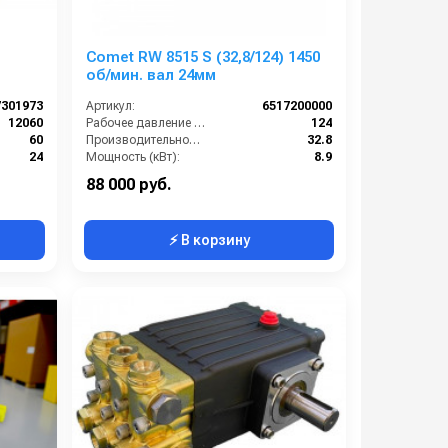
Comet RW 8515 S (32,8/124) 1450
об/мин. вал 24мм
7301973
Артикул:
6517200000
12060
Рабочее давление (бар):
124
60
Производительность (л/мин):
32.8
24
Мощность (кВт):
8.9
39
Обороты двигателя (об/мин):
1450
88 000 руб.
⚡ В корзину