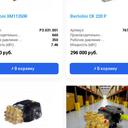
oni XM11350R
Bertolini CK 220 Р
:
P3.031.001
Артикул:
76
Производительность (л/ч):
660
Производительность (л/ч):
Рабочее давление (бар):
350
Рабочее давление (бар):
ть (кВт):
7.46
Мощность (кВт):
кг):
12.4
Масса (кг):
0 руб.
296 000 руб.
⚡ В корзину
⚡ В корзину