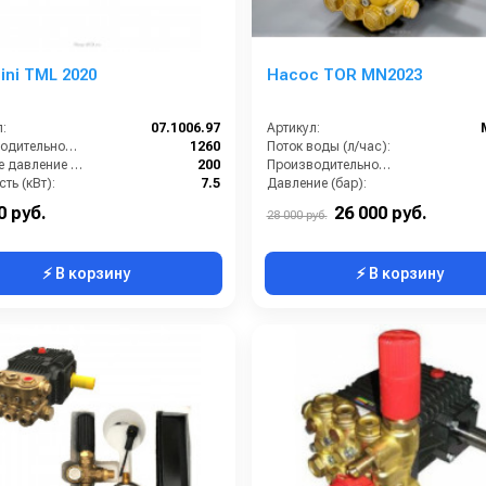
lini TML 2020
Насос TOR MN2023
:
07.1006.97
Артикул:
Производительность (л/ч):
1260
Поток воды (л/час):
Рабочее давление (бар):
200
Производительность (л/мин):
ть (кВт):
7.5
Давление (бар):
кг):
10
Мощность (кВт):
0 руб.
26 000 руб.
28 000 руб.
⚡ В корзину
⚡ В корзину