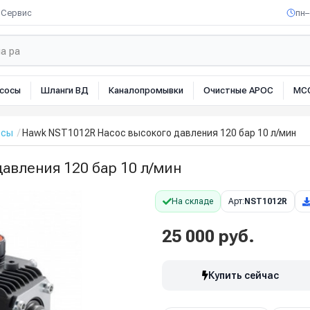
Сервис
пн–
сосы
Шланги ВД
Каналопромывки
Очистные АРОС
МС
осы
Hawk NST1012R Насос высокого давления 120 бар 10 л/мин
авления 120 бар 10 л/мин
На складе
Арт:
NST1012R
25 000 руб.
Купить сейчас