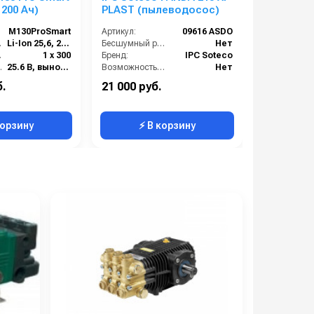
200 Ач)
PLAST (пылеводосос)
с жидким
US L16 XC
М130ProSmart
Артикул:
09616 ASDO
Артикул:
·ч):
Li-Ion 25,6, 200
Бесшумный режим работы:
Нет
Вт):
1 х 300
Бренд:
IPC Soteco
Вес:
ство:
25.6 В, выносное
Возможность сбора жидкой грязи:
Нет
2 х 450
Всасывающий шланг (м):
2
б.
21 000 руб.
51 000 ру
 Вт):
450
Кол-во турбин:
1
корзину
⚡ В корзину
⚡ 