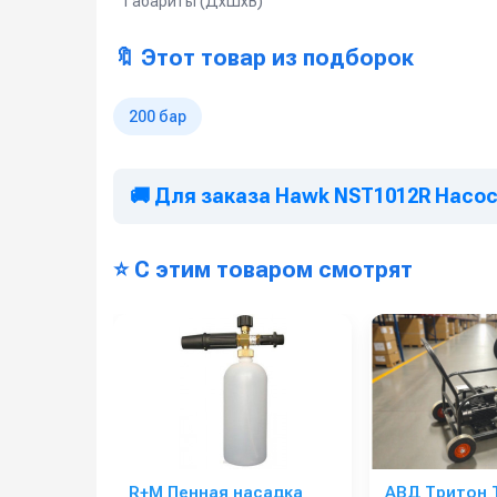
Габариты (ДхШхВ)
🔖 Этот товар из подборок
200 бар
🚚 Для заказа Hawk NST1012R Насос
⭐ С этим товаром смотрят
R+M Пенная насадка
АВД Тритон T