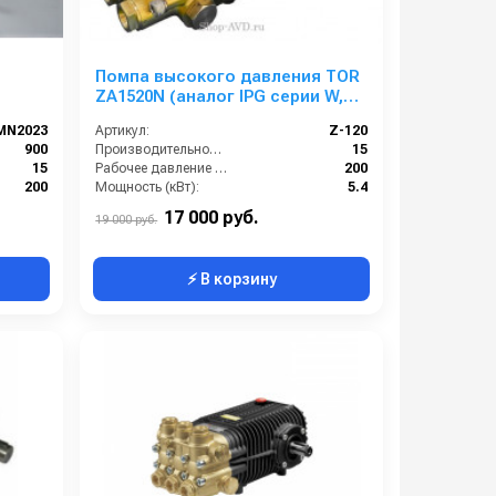
Помпа высокого давления TOR
ZA1520N (аналог IPG серии W,
WS)
MN2023
Артикул:
Z-120
900
Производительность (л/мин):
15
15
Рабочее давление (бар):
200
200
Мощность (кВт):
5.4
5,7
Обороты двигателя (об/мин):
1450
17 000 руб.
19 000 руб.
⚡ В корзину