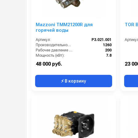
Mazzoni TMM21200R для
TOR B
горячей воды
Артикул:
P3.021.001
Артикул
Производительность (л/ч):
1260
Рабочее давление (бар):
200
Мощность (кВт):
7.8
Масса (кг):
8.2
48 000 руб.
23 00
⚡ В корзину