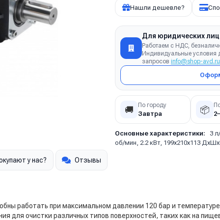
Нашли дешевле?
Спо
Для юридических лиц
Работаем с НДС, безналич
Индивидуальные условия д
запросов
info@shop-avd.ru
Оформ
По городу
П
🚚
📦
Завтра
2
Основные характеристики:
3 л
об/мин, 2.2 кВт, 199х210х113 ДхШх
окупают у нас?
Отзывы
обны работать при максимальном давлении 120 бар и температуре
ия для очистки различных типов поверхностей, таких как на пищ