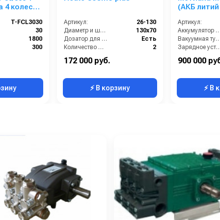
а 4 колеса,
(АКБ литий 
нометр,
T-FCL3030
Артикул:
26-130
Артикул:
30
Диаметр и ширина щёток (мм):
130х70
Аккумулятор АКБ (В/А
ой)
1800
Дозатор для крема:
Есть
Вакуумная турбина (
300
Количество щёток полировки (шт):
2
Зарядное устрой
380
Количество щёток предварительной очистки (шт):
1
Привод моющих щеток (Вт):
172 000 руб.
900 000 ру
Россия
Мощность (Вт):
130
Привод хода (
рзину
⚡ В корзину
⚡ В 