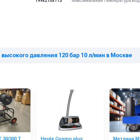
Максимальная температура воды
199х210х113
 высокого давления 120 бар 10 л/мин в Москве
 30/300 T
Heute Cosmo plus
Метлана М1