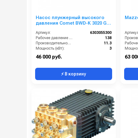
Насос плунжерный высокого
Mazz
давления Comet BWD-K 3020 G
(11,3/138); 3400 об/мин.3/4” п.в.
Артикул:
6303055300
Артикул
Рабочее давление (бар):
138
Производительность (л/мин):
11.3
Мощность (кВт):
3
Мощнос
Обороты двигателя (об/мин):
3400
Масса (
46 000 руб.
63 00
⚡ В корзину