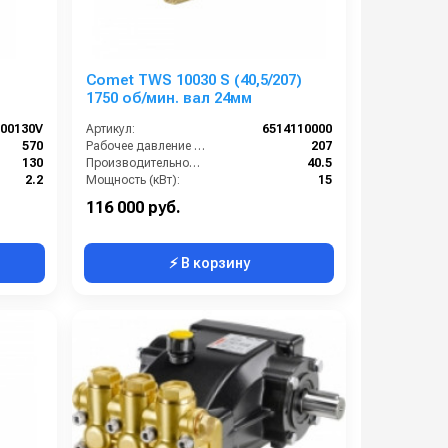
Comet TWS 10030 S (40,5/207)
1750 об/мин. вал 24мм
00130V
Артикул:
6514110000
570
Рабочее давление (бар):
207
130
Производительность (л/мин):
40.5
2.2
Мощность (кВт):
15
7.9
Обороты двигателя (об/мин):
1750
116 000 руб.
⚡ В корзину