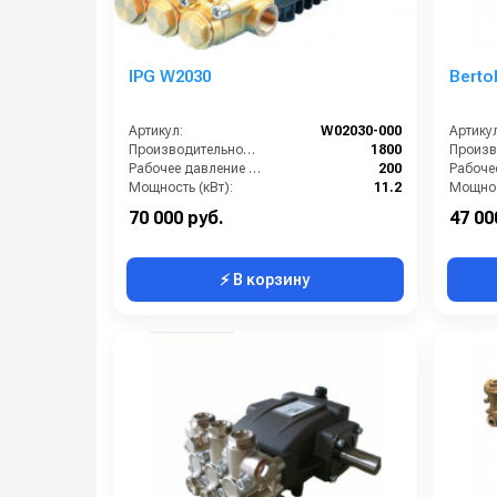
IPG W2030
Berto
Артикул:
W02030-000
Артикул
Производительность (л/ч):
1800
Рабочее давление (бар):
200
Мощность (кВт):
11.2
Мощнос
Масса (кг):
9.5
Масса (
70 000 руб.
47 00
⚡ В корзину