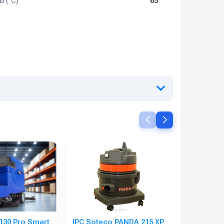
 (°C)
65
30 Pro Smart
IPC Soteco PANDA 215 XP
U.S. Batt