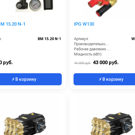
M 15.20 N-1
IPG W130
:
BM 15.20 N-1
Артикул:
W
Производительность (л/ч):
Рабочее давление (бар):
Мощность (кВт):
Масса (кг):
0 руб.
43 000 руб.
46 000 руб.
⚡ В корзину
⚡ В корзину