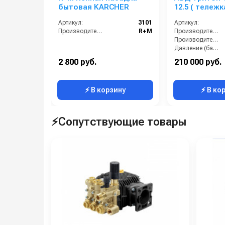
бытовая KARCHER
12.5 ( тележк
барабан, ма
Артикул:
3101
Артикул:
электрика с
Производитель:
R+M
Производительность (л/мин):
теплозащит
Производительность (л/ч):
Давление (бар):
Напряжение (В):
2 800 руб.
210 000 руб.
Страна-производитель:
⚡ В корзину
⚡ В ко
⚡Сопутствующие товары