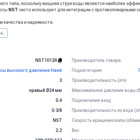
ного типа, поскольку мощная струя воды является наиболее эффе
сосы
NST
часто используют для интеграции с противопожарными с
м качества и надежности.
».
Производитель товара
NST1012R
Подкатегория
сы высокого давления Hawk
Производительность (л/ч)
3
Максимальное давление воды (
правый Ø24 мм
Подключение вход
0.4
Производительность по воде (л/
G 3/8
Скорость вращения вала (об/ми
NST
Вес
2.2