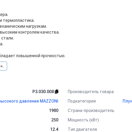
ера.
и термопластика.
механическим нагрузкам.
 высоким контролем качества.
 стали.
а.
бладает повышенной прочностью.
».
Производитель товара
P3.030.008
Подкатегория
высокого давления MAZZONI
Плу
Страна-производитель
1980
Мощность (кВт)
250
Тип двигателя
12.4