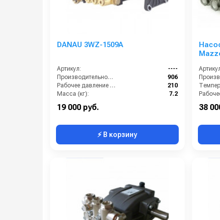
DANAU 3WZ-1509A
Насо
Mazzo
об/ми
Артикул:
----
Артикул
Производительность (л/ч):
906
Рабочее давление (бар):
210
Темпера
Масса (кг):
7.2
Обороты двигателя (об/мин):
3400
Мощнос
19 000 руб.
38 00
⚡ В корзину