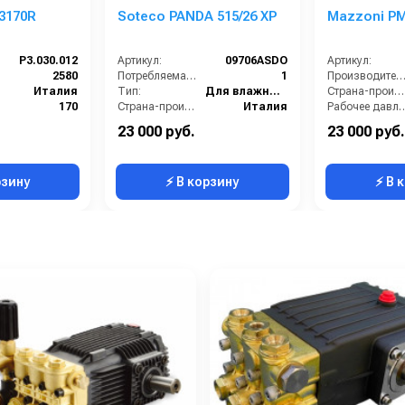
3170R
Soteco PANDA 515/26 XP
Mazzoni P
P3.030.012
Артикул:
09706ASDO
Артикул:
2580
Потребляемая мощность (кВт):
1
Производительность (л/ч
Италия
Тип:
Для влажной и сухой уборки
Страна-производитель:
170
Страна-производитель:
Италия
Рабочее давлени
14.16
Электропитание (В):
220
Мощность (кВт):
23 000 руб.
23 000 руб.
12.4
Масса (кг):
12
Масса (кг):
рзину
⚡ В корзину
⚡ В 