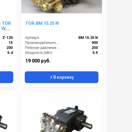
я TOR
TOR BM 15.25 N
 W,
Z-120
Артикул:
BM 15.25 N
15
Производительность (л/ч):
900
200
Рабочее давление (бар):
250
5.4
Мощность (кВт):
5.5
1450
Масса (кг):
7.5
19 000 руб.
⚡ В корзину