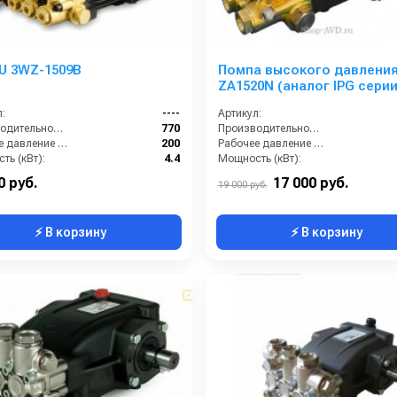
U 3WZ-1509B
Помпа высокого давлени
ZA1520N (аналог IPG серии
WS)
:
----
Артикул:
Производительность (л/ч):
770
Производительность (л/мин):
Рабочее давление (бар):
200
Рабочее давление (бар):
ть (кВт):
4.4
Мощность (кВт):
кг):
7.2
Обороты двигателя (об/мин):
0 руб.
17 000 руб.
19 000 руб.
⚡ В корзину
⚡ В корзину