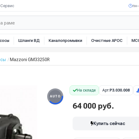
Сервис
пн–
сосы
Шланги ВД
Каналопромывки
Очистные АРОС
МС
осы
Mazzoni GM33250R
На складе
Арт:
P3.030.008
AUTO
64 000 руб.
Купить сейчас