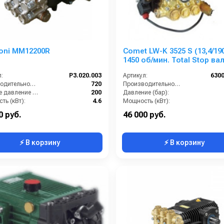
oni MM12200R
Comet LW-K 3525 S (13,4/19
1450 об/мин. Total Stop ва
:
P3.020.003
Артикул:
630
Производительность (л/ч):
720
Производительность (л/мин):
Рабочее давление (бар):
200
Давление (бар):
ть (кВт):
4.6
Мощность (кВт):
кг):
8.2
Обороты двигателя (об/мин):
0 руб.
46 000 руб.
⚡ В корзину
⚡ В корзину