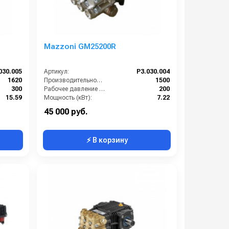
Mazzoni GM25200R
030.005
Артикул:
P3.030.004
1620
Производительность (л/ч):
1500
300
Рабочее давление (бар):
200
15.59
Мощность (кВт):
7.22
12.4
Масса (кг):
12.4
45 000 руб.
⚡ В корзину