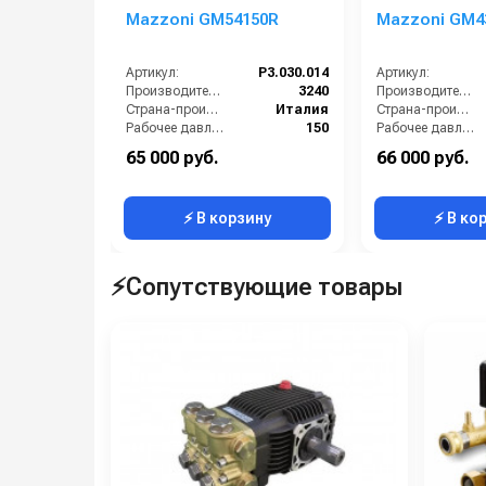
Mazzoni GM54150R
Mazzoni GM4
Артикул:
P3.030.014
Артикул:
Производительность (л/ч):
3240
Производительность (л/ч):
Страна-производитель:
Италия
Страна-производитель:
Рабочее давление (бар):
150
Рабочее давление (бар):
Мощность (кВт):
15.69
Мощность (кВт):
65 000 руб.
66 000 руб.
Масса (кг):
12.4
Масса (кг):
⚡ В корзину
⚡ В ко
⚡Сопутствующие товары