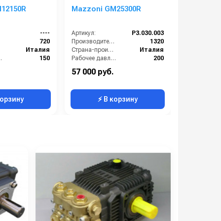
M12150R
Mazzoni GM25300R
Mazzoni 
----
Артикул:
P3.030.003
Артикул:
):
720
Производительность (л/ч):
1320
Италия
Страна-производитель:
Италия
е (бар):
150
Рабочее давление (бар):
200
3.3
Мощность (кВт):
12.48
57 000 руб.
23 000 ру
7.2
Масса (кг):
12.4
Масса (кг):
корзину
⚡ В корзину
⚡ 