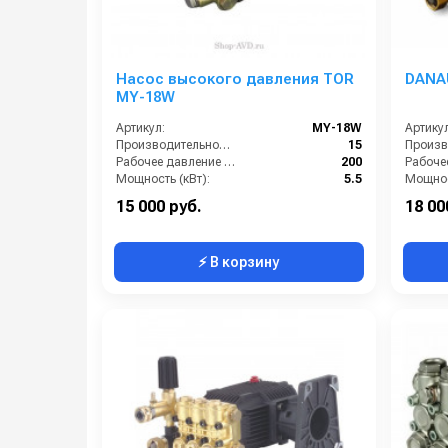
Насос высокого давления TOR
DANA
MY-18W
Артикул:
MY-18W
Артикул
Производительность (л/мин):
15
Рабочее давление (бар):
200
Мощность (кВт):
5.5
Мощнос
Масса (кг):
10
Масса (
15 000 руб.
18 00
⚡ В корзину