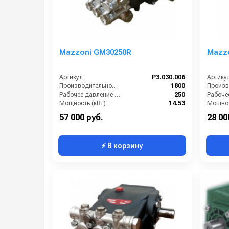
Mazzoni GM30250R
Mazz
Артикул:
P3.030.006
Артикул
Производительность (л/ч):
1800
Рабочее давление (бар):
250
Мощность (кВт):
14.53
Мощнос
Масса (кг):
12.4
Масса (
57 000 руб.
28 00
⚡ В корзину