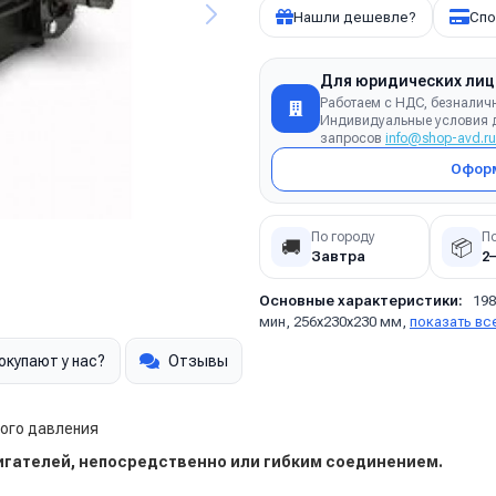
Нашли дешевле?
Спо
Для юридических лиц
Работаем с НДС, безналич
Индивидуальные условия д
запросов
info@shop-avd.ru
Оформ
По городу
П
🚚
📦
Завтра
2
Основные характеристики:
198
мин, 256х230х230 мм,
показать вс
окупают у нас?
Отзывы
кого давления
игателей, непосредственно или гибким соединением.