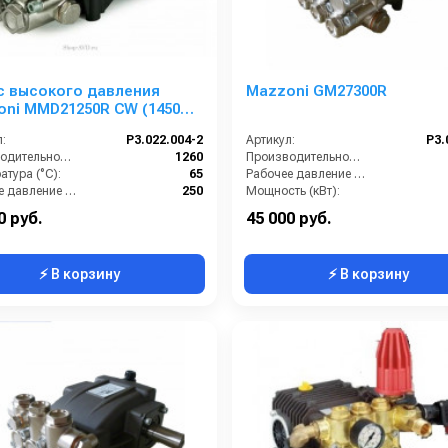
с высокого давления
Mazzoni GM27300R
ni MMD21250R CW (1450
н)
:
P3.022.004-2
Артикул:
P3.
Производительность (л/ч):
1260
Производительность (л/ч):
тура (°C):
65
Рабочее давление (бар):
Рабочее давление (бар):
250
Мощность (кВт):
ть (кВт):
10.18
Масса (кг):
0 руб.
45 000 руб.
⚡ В корзину
⚡ В корзину