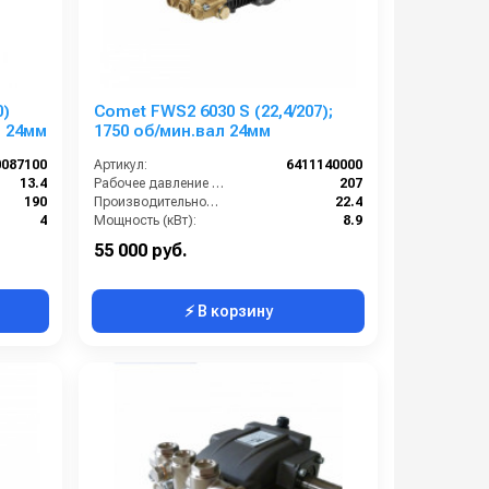
0)
Comet FWS2 6030 S (22,4/207);
л 24мм
1750 об/мин.вал 24мм
0087100
Артикул:
6411140000
13.4
Рабочее давление (бар):
207
190
Производительность (л/мин):
22.4
4
Мощность (кВт):
8.9
1450
Обороты двигателя (об/мин):
1750
55 000 руб.
⚡ В корзину