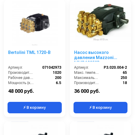
Bertolini TML 1720-B
Насос высокого
давления Mazzoni
MMD18250R
Артикул:
071042973
Артикул:
P3.020.004-2
Производительность (л/ч):
1020
Макс. температура воды (°C):
65
Рабочее давление (бар):
200
Максимальное давление (бар):
250
Мощность (кВт):
6.5
Производительность (л/мин):
18
Масса (кг):
10
Мощность (кВт):
8.72
48 000 руб.
36 000 руб.
⚡ В корзину
⚡ В корзину