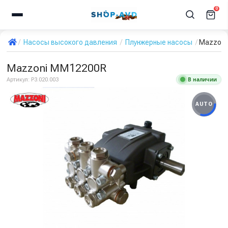
0
Насосы высокого давления
Плунжерные насосы
Mazzoni
Mazzoni MM12200R
В наличии
Артикул:
P3.020.003
AUTO