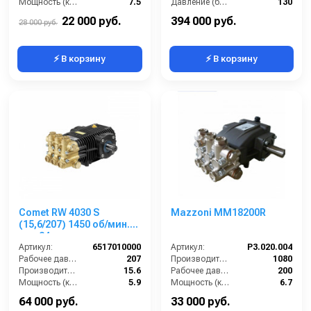
Мощность (кВт):
7.5
Давление (бар):
130
Масса (кг):
7.5
Мощность (кВт):
38
22 000 руб.
394 000 руб.
28 000 руб.
⚡ В корзину
⚡ В корзину
Comet RW 4030 S
Mazzoni MM18200R
(15,6/207) 1450 об/мин.
вал 24мм
Артикул:
6517010000
Артикул:
P3.020.004
Рабочее давление (бар):
207
Производительность (л/ч):
1080
Производительность (л/мин):
15.6
Рабочее давление (бар):
200
Мощность (кВт):
5.9
Мощность (кВт):
6.7
Обороты двигателя (об/мин):
1450
Масса (кг):
8.2
64 000 руб.
33 000 руб.