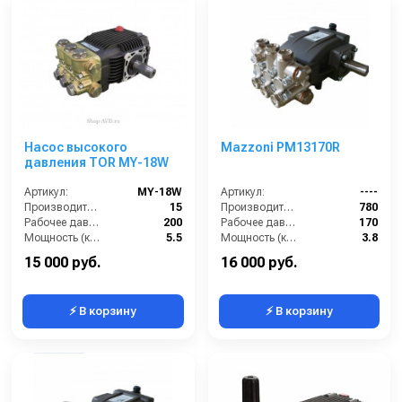
Насос высокого
Mazzoni PM13170R
давления TOR MY-18W
Артикул:
MY-18W
Артикул:
----
Производительность (л/мин):
15
Производительность (л/ч):
780
Рабочее давление (бар):
200
Рабочее давление (бар):
170
Мощность (кВт):
5.5
Мощность (кВт):
3.8
Масса (кг):
10
Масса (кг):
7.2
15 000 руб.
16 000 руб.
⚡ В корзину
⚡ В корзину