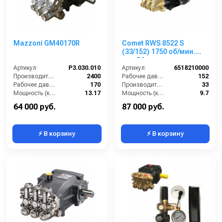
Mazzoni GM40170R
Comet RWS 8522 S
(33/152) 1750 об/мин.
вал 24мм
Артикул:
P3.030.010
Артикул:
6518210000
Производительность (л/ч):
2400
Рабочее давление (бар):
152
Рабочее давление (бар):
170
Производительность (л/мин):
33
Мощность (кВт):
13.17
Мощность (кВт):
9.7
Масса (кг):
12.4
Обороты двигателя (об/мин):
1750
64 000 руб.
87 000 руб.
⚡ В корзину
⚡ В корзину