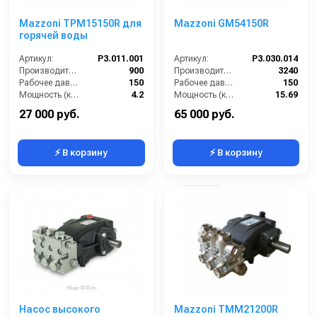
Mazzoni TPM15150R для
Mazzoni GM54150R
горячей воды
Артикул:
P3.011.001
Артикул:
P3.030.014
Производительность (л/ч):
900
Производительность (л/ч):
3240
Рабочее давление (бар):
150
Рабочее давление (бар):
150
Мощность (кВт):
4.2
Мощность (кВт):
15.69
Масса (кг):
8.2
Масса (кг):
12.4
27 000 руб.
65 000 руб.
⚡ В корзину
⚡ В корзину
Насос высокого
Mazzoni TMM21200R