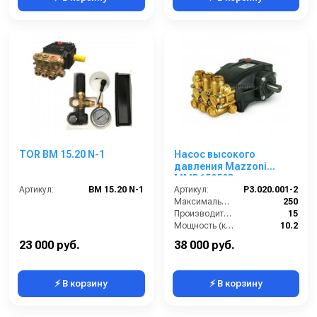
TOR BM 15.20 N-1
Насос высокого
давления Mazzoni
MMD15250R
Артикул:
BM 15.20 N-1
Артикул:
P3.020.001-2
Максимальное давление (бар):
250
Производительность (л/мин):
15
Мощность (кВт):
10.2
Габариты (ДхШхВ):
267х232х152 мм
23 000 руб.
38 000 руб.
⚡ В корзину
⚡ В корзину