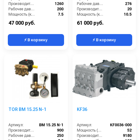
Производительность (л/ч):
1260
Рабочее давление (бар):
276
Рабочее давление (бар):
200
Производительность (л/мин):
20
Мощность (кВт):
7.5
Мощность (кВт):
10.5
Масса (кг):
10
Обороты двигателя (об/мин):
1750
47 000 руб.
61 000 руб.
⚡ В корзину
⚡ В корзину
TOR BM 15.25 N-1
KF36
Артикул:
BM 15.25 N-1
Артикул:
KF0036-000
Производительность (л/ч):
900
Мощность (л/с):
52
Рабочее давление (бар):
250
Производительность (л/ч):
9180