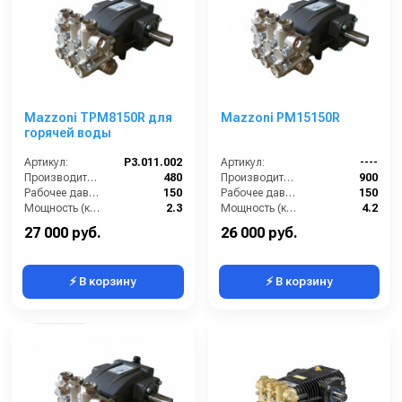
Mazzoni TPM8150R для
Mazzoni PM15150R
горячей воды
Артикул:
P3.011.002
Артикул:
----
Производительность (л/ч):
480
Производительность (л/ч):
900
Рабочее давление (бар):
150
Рабочее давление (бар):
150
Мощность (кВт):
2.3
Мощность (кВт):
4.2
Масса (кг):
8.2
Масса (кг):
7.2
27 000 руб.
26 000 руб.
⚡ В корзину
⚡ В корзину