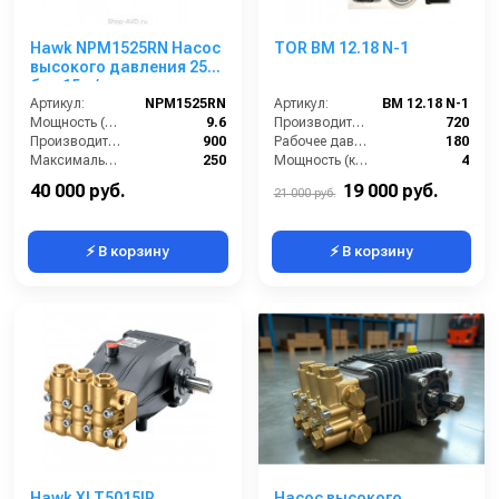
Hawk NPM1525RN Насос
TOR BM 12.18 N-1
высокого давления 250
бар 15 л/мин
Артикул:
NPM1525RN
Артикул:
BM 12.18 N-1
Мощность (л/с):
9.6
Производительность (л/ч):
720
Производительность (л/ч):
900
Рабочее давление (бар):
180
Максимальное давление воды (бар):
250
Мощность (кВт):
4
Объём заливаемого масла (л):
0.7
Масса (кг):
7.5
40 000 руб.
19 000 руб.
21 000 руб.
⚡ В корзину
⚡ В корзину
Hawk XLT5015IR
Насос высокого