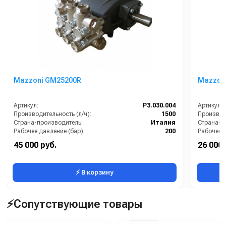
Mazzoni GM25200R
Mazzon
Артикул:
P3.030.004
Артикул:
Производительность (л/ч):
1500
Производи
Страна-производитель:
Италия
Страна-п
Рабочее давление (бар):
200
Рабочее д
Мощность (кВт):
7.22
Мощность
45 000 руб.
26 000 
Масса (кг):
12.4
Масса (кг
⚡ В корзину
⚡Сопутствующие товары