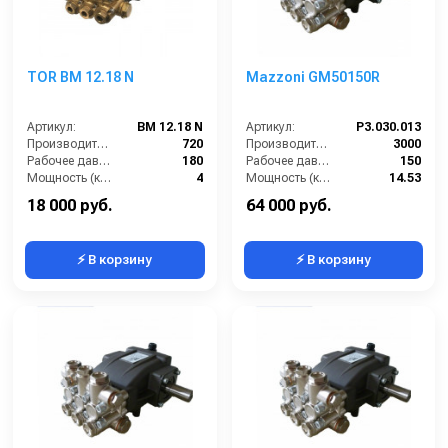
TOR BM 12.18 N
Mazzoni GM50150R
Артикул:
BM 12.18 N
Артикул:
P3.030.013
Производительность (л/ч):
720
Производительность (л/ч):
3000
Рабочее давление (бар):
180
Рабочее давление (бар):
150
Мощность (кВт):
4
Мощность (кВт):
14.53
Электропитание (В):
380
Масса (кг):
12.4
18 000 руб.
64 000 руб.
⚡ В корзину
⚡ В корзину