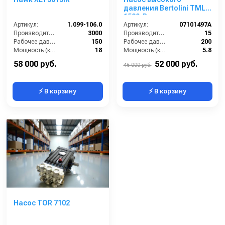
давления Bertolini TML
1520-B
Артикул:
1.099-106.0
Артикул:
07101497A
Производительность (л/ч):
3000
Производительность (л/мин):
15
Рабочее давление (бар):
150
Рабочее давление (бар):
200
Мощность (кВт):
18
Мощность (кВт):
5.8
Масса (кг):
17
Масса (кг):
10
58 000 руб.
52 000 руб.
46 000 руб.
⚡ В корзину
⚡ В корзину
Насос TOR 7102