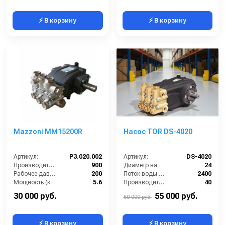
⚡ В корзину
⚡ В корзину
Mazzoni MM15200R
Насос TOR DS-4020
Артикул:
P3.020.002
Артикул:
DS-4020
Производительность (л/ч):
900
Диаметр вала (мм):
24
Рабочее давление (бар):
200
Поток воды (л/час):
2400
Мощность (кВт):
5.6
Производительность (л/мин):
40
Масса (кг):
8.2
Температура (°C):
60
30 000 руб.
55 000 руб.
60 000 руб.
⚡ В корзину
⚡ В корзину