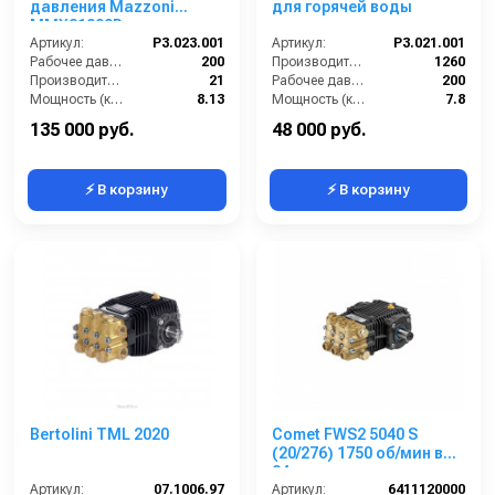
давления Mazzoni
для горячей воды
MMX21200R
Артикул:
P3.023.001
Артикул:
P3.021.001
Рабочее давление (бар):
200
Производительность (л/ч):
1260
Производительность (л/мин):
21
Рабочее давление (бар):
200
Мощность (кВт):
8.13
Мощность (кВт):
7.8
Обороты двигателя (об/мин):
1450
Масса (кг):
8.2
135 000 руб.
48 000 руб.
⚡ В корзину
⚡ В корзину
Bertolini TML 2020
Comet FWS2 5040 S
(20/276) 1750 об/мин вал
24мм
Артикул:
07.1006.97
Артикул:
6411120000