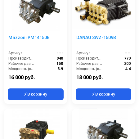
Mazzoni PM14150R
DANAU 3WZ-1509B
Артикул:
----
Артикул:
----
Производительность (л/ч):
840
Производительность (л/ч):
770
Рабочее давление (бар):
150
Рабочее давление (бар):
200
Мощность (кВт):
3.9
Мощность (кВт):
4.4
Масса (кг):
7.2
Масса (кг):
7.2
16 000 руб.
18 000 руб.
⚡ В корзину
⚡ В корзину