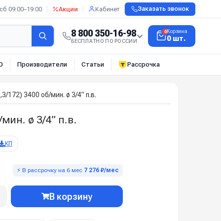
сб 09:00–19:00
Акции
Кабинет
Заказать звонок
8 800 350-16-98
Корзина
0
0 шт.
БЕСПЛАТНО ПО РОССИИ
О
Производители
Статьи
Рассрочка
172) 3400 об/мин. ø 3/4” п.в.
ин. ø 3/4” п.в.
КП
⚡ В рассрочку на 6 мес
7 276 ₽/мес
В корзину