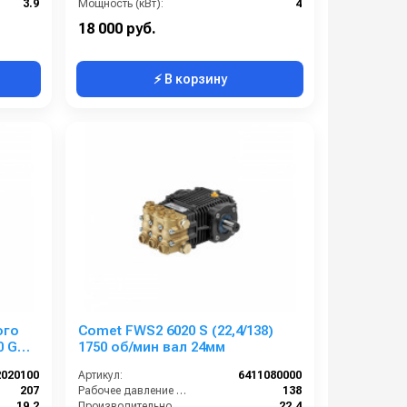
3.9
Мощность (кВт):
4
7.2
Электропитание (В):
380
18 000 руб.
⚡ В корзину
ого
Comet FWS2 6020 S (22,4/138)
0 G
1750 об/мин вал 24мм
.в.
2020100
Артикул:
6411080000
207
Рабочее давление (бар):
138
19.2
Производительность (л/мин):
22.4