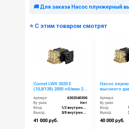
🚚 Для заказа Насос плунжерный высо
⭐ С этим товаром смотрят
Comet LWR 3020 E
Насос плунж
(10,8/138) 2800 об/мин 24
высокого да
мм п.в.
Comet LWS 30
Артикул:
6302040300
Артикул:
(12,2/69) 175
By-pass:
Нет
By-pass:
5/8” п.в.
Вход:
1/2 внутренняя резьба
Вход:
Выход:
3/8 внутренняя резьба
Выход:
Материал:
Латунь
Материал:
41 000 руб.
40 000 руб.
Производительность (л/мин):
10.8
Производительность (л/мин):