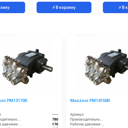
рзину
⚡ В корзину
⚡ В 
oni PM13170R
Mazzoni PM14150R
:
----
Артикул:
Производительность (л/ч):
780
Производительность (л/ч):
Рабочее давление (бар):
170
Рабочее давление (бар):