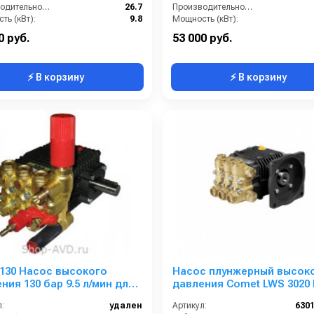
Производительность (л/мин):
26.7
Производительность (л/мин):
ть (кВт):
9.8
Мощность (кВт):
Обороты двигателя (об/мин):
1750
Обороты двигателя (об/мин):
0 руб.
53 000 руб.
⚡ В корзину
⚡ В корзину
130 Насос высокого
Насос плунжерный высок
ния 130 бар 9.5 л/мин для
давления Comet LWS 3020 
ecnica Elite 1910
(11,9/138) 1750 об/мин ø 5/8”
:
удален
Артикул:
630