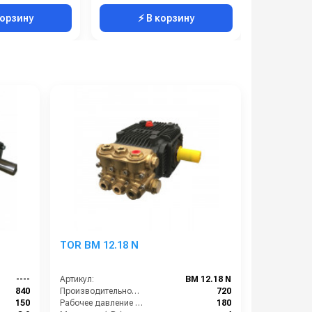
корзину
⚡ В корзину
⚡ 
TOR BM 12.18 N
----
Артикул:
BM 12.18 N
840
Производительность (л/ч):
720
150
Рабочее давление (бар):
180