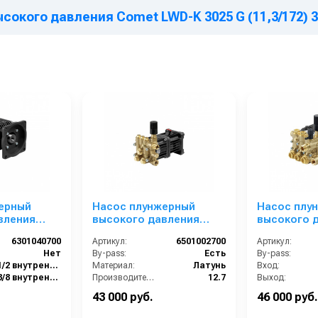
кого давления Comet LWD-K 3025 G (11,3/172) 340
ерный
Насос плунжерный
Насос плу
вления
высокого давления
высокого 
10 E
Comet AXD 3530 G
Comet BWD-
6301040700
Артикул:
6501002700
Артикул:
0 об/мин ø
(12,7/207) 3400 об/мин. Ø
(11,3/138); 
Нет
By-pass:
Есть
By-pass:
1”п.в.
мин.3/4” п.в
1/2 внутренняя резьба
Материал:
Латунь
Вход:
3/8 внутренняя резьба
Производительность (л/мин):
12.7
Выход:
Латунь
В коробке:
1
Материал:
43 000 руб.
46 000 руб.
12.2
Вес, кг:
6
Производительность (л/мин