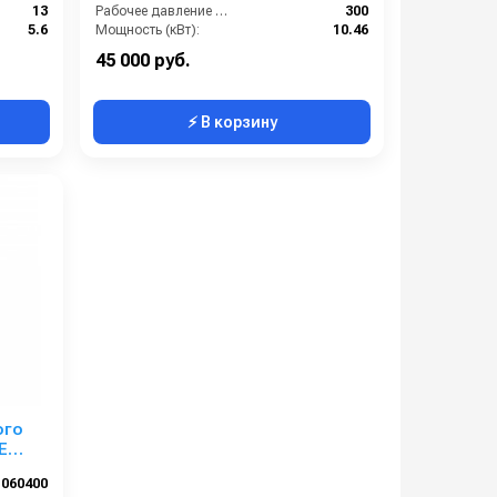
13
Рабочее давление (бар):
300
5.6
Мощность (кВт):
10.46
3400
Масса (кг):
12.2
45 000 руб.
⚡ В корзину
ого
E
 п.в.
1060400