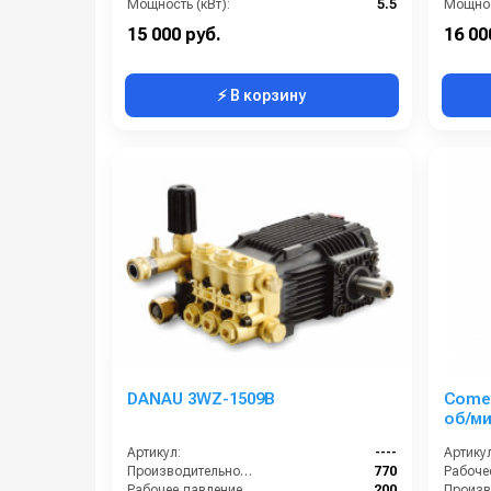
Мощность (кВт):
5.5
Мощнос
Масса (кг):
10
Масса (
15 000 руб.
16 00
⚡ В корзину
DANAU 3WZ-1509B
Comet
об/ми
Артикул:
----
Артикул
Производительность (л/ч):
770
Рабочее давление (бар):
200