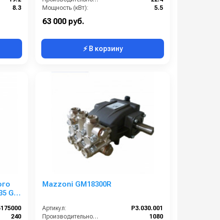
8.3
Мощность (кВт):
5.5
3400
Обороты двигателя (об/мин):
1750
63 000 руб.
⚡ В корзину
ого
Mazzoni GM18300R
35 G
.
5175000
Артикул:
P3.030.001
240
Производительность (л/ч):
1080