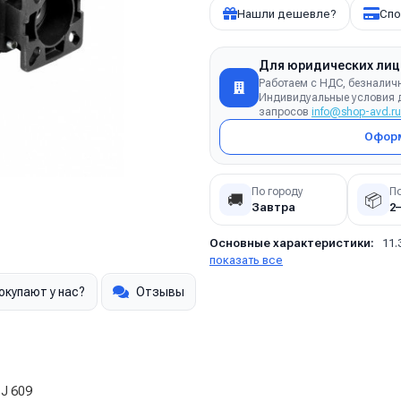
Нашли дешевле?
Спо
Для юридических лиц
Работаем с НДС, безналич
Индивидуальные условия д
запросов
info@shop-avd.ru
Оформ
По городу
П
🚚
📦
Завтра
2
Основные характеристики:
11.
показать все
окупают у нас?
Отзывы
 J 609