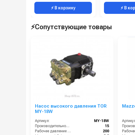
⚡ В корзину
⚡ В ко
⚡Сопутствующие товары
Насос высокого давления TOR
Mazz
MY-18W
Артикул:
MY-18W
Артикул
Производительность (л/мин):
15
Рабочее давление (бар):
200