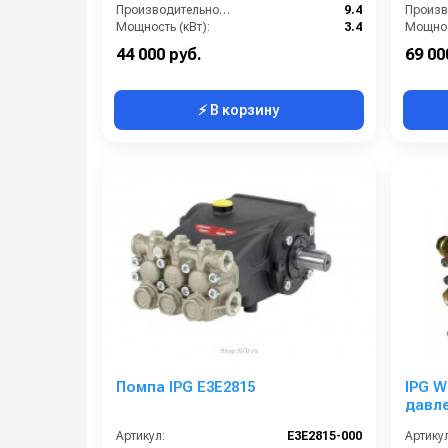
Производительность (л/мин):
9.4
Мощность (кВт):
3.4
Мощнос
Обороты двигателя (об/мин):
3400
44 000 руб.
69 00
⚡ В корзину
Помпа IPG E3E2815
IPG W
давле
Portot
Артикул:
E3E2815-000
Артикул