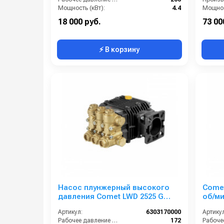
Мощность (кВт):
4.4
Мощнос
Масса (кг):
7.2
18 000 руб.
73 00
⚡ В корзину
Насос плунжерный высокого
Comet
давления Comet LWD 2525 G
об/ми
(9,4/172) 3400 об/мин. ø 3/4” п.в.
Артикул:
6303170000
Артикул
Рабочее давление (бар):
172