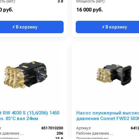
ть (кВт):
3.8
Мощность (кВт):
кг):
7.2
Масса (кг):
0 руб.
16 000 руб.
⚡ В корзину
⚡ В корзину
 RW 4030 S (15,6/206) 1450
Насос плунжерный высок
н. 85°C вал 24мм
давления Comet FWD2 503
(19,2/207) 3400 об/мин.Ø 1”п
:
6517010200
Артикул:
641
Рабочее давление (бар):
206
Рабочее давление (бар):
Производительность (л/мин):
15.6
Производительность (л/мин):