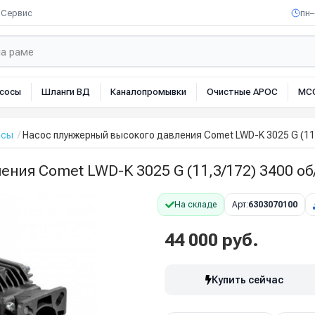
Сервис
пн–
сосы
Шланги ВД
Каналопромывки
Очистные АРОС
МС
осы
Насос плунжерный высокого давления Comet LWD-K 3025 G (11,3/
ия Comet LWD-K 3025 G (11,3/172) 3400 об/м
На складе
Арт:
6303070100
44 000 руб.
Купить сейчас