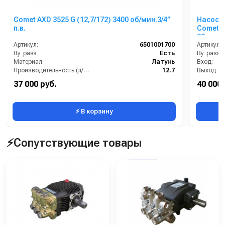
Comet AXD 3525 G (12,7/172) 3400 об/мин.3/4”
Насос 
п.в.
Comet LW
28 мм п.
Артикул:
6501001700
Артикул:
By-pass:
Есть
By-pass:
Материал:
Латунь
Вход:
Производительность (л/мин):
12.7
Выход:
В коробке:
1
Материал
37 000 руб.
40 000 
Вес, кг:
5.3
⚡ В корзину
⚡Сопутствующие товары