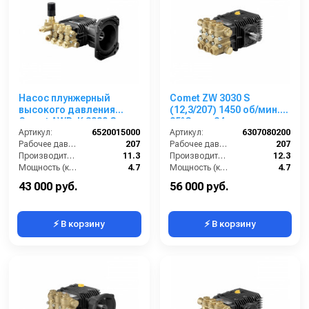
Насос плунжерный
Comet ZW 3030 S
высокого давления
(12,3/207) 1450 об/мин.
Comet AWD-K 3030 G
85°C вал 24мм
(11,3/207) 3400 об/мин.Ø
Артикул:
6520015000
Артикул:
6307080200
1”п.в.
Рабочее давление (бар):
207
Рабочее давление (бар):
207
Производительность (л/мин):
11.3
Производительность (л/мин):
12.3
Мощность (кВт):
4.7
Мощность (кВт):
4.7
Обороты двигателя (об/мин):
3400
Обороты двигателя (об/мин):
1450
43 000 руб.
56 000 руб.
⚡ В корзину
⚡ В корзину