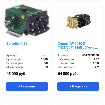
Bertolini С 35
Comet RW 5030 S
(18,8/207) 1450 об/мин.
вал 24мм
Артикул:
----
Артикул:
6517060000
Производительность (л/ч):
1800
Рабочее давление (бар):
207
Рабочее давление (бар):
50
Производительность (л/мин):
18.8
Мощность (кВт):
3
Мощность (кВт):
7.2
Масса (кг):
9
Обороты двигателя (об/мин):
1450
43 000 руб.
64 000 руб.
⚡ В корзину
⚡ В корзину