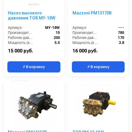
Насос высокого
Mazzoni PM13170R
давления TOR MY-18W
Артикул:
MY-18W
Артикул:
----
Производительность (л/мин):
15
Производительность (л/ч):
780
Рабочее давление (бар):
200
Рабочее давление (бар):
170
Мощность (кВт):
5.5
Мощность (кВт):
3.8
Масса (кг):
10
Масса (кг):
7.2
15 000 руб.
16 000 руб.
⚡ В корзину
⚡ В корзину