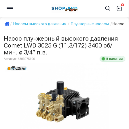
1
Насосы высокого давления
Плунжерные насосы
Насос пл
Насос плунжерный высокого давления
Comet LWD 3025 G (11,3/172) 3400 об/
мин. ø 3/4” п.в.
В наличии
Артикул:
6303075100