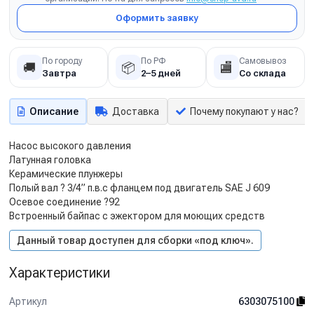
Оформить заявку
По городу
По РФ
Самовывоз
🚚
📦
🏬
Завтра
2–5 дней
Со склада
Описание
Доставка
Почему покупают у нас?
Насос высокого давления
Латунная головка
Керамические плунжеры
Полый вал ? 3/4” п.в.с фланцем под двигатель SAE J 609
Осевое соединение ?92
Встроенный байпас с эжектором для моющих средств
Данный товар доступен для сборки «под ключ».
Характеристики
Артикул
6303075100