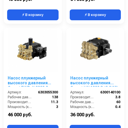
⚡ В корзину
⚡ В корзину
Насос плунжерный
Насос плунжерный
высокого давления
высокого давления
Comet BWD-K 3020 G
Comet LW 1009 S (3,8/60);
(11,3/138); 3400 об/
Артикул:
6303055300
1450 об/мин. вал ø 24 мм
Артикул:
6300140100
мин.3/4” п.в.
Рабочее давление (бар):
138
Производительность (л/мин):
3.8
Производительность (л/мин):
11.3
Рабочее давление (бар):
60
Мощность (кВт):
3
Мощность (кВт):
0.4
Обороты двигателя (об/мин):
3400
Обороты двигателя (об/мин):
1450
46 000 руб.
36 000 руб.