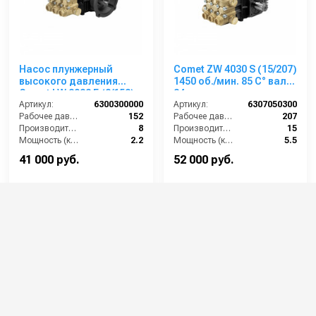
Насос плунжерный
Comet ZW 4030 S (15/207)
высокого давления
1450 об./мин. 85 C° вал
Comet LW 2022 E (8/152);
24мм
1450 об/мин. вал ø 28 мм
Артикул:
6300300000
Артикул:
6307050300
п.в.
Рабочее давление (бар):
152
Рабочее давление (бар):
207
Производительность (л/мин):
8
Производительность (л/мин):
15
Мощность (кВт):
2.2
Мощность (кВт):
5.5
Обороты двигателя (об/мин):
1450
Обороты двигателя (об/мин):
1450
41 000 руб.
52 000 руб.
⚡ В корзину
⚡ В корзину