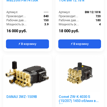
Mazzoni PM14150R
TOR BM 12.18 N
Артикул:
----
Артикул:
BM 12.18 N
Производительность (л/ч):
840
Производительность (л/ч):
720
Рабочее давление (бар):
150
Рабочее давление (бар):
180
Мощность (кВт):
3.9
Мощность (кВт):
4
Масса (кг):
7.2
Электропитание (В):
380
16 000 руб.
18 000 руб.
⚡ В корзину
⚡ В корзину
DANAU 3WZ-1509B
Comet ZW-K 4030 S
(15/207) 1450 об/мин вал
24 мм