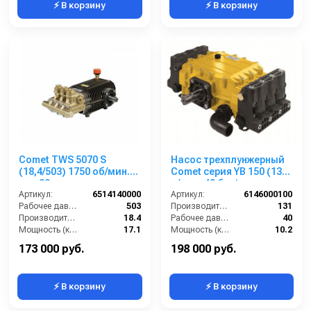
⚡ В корзину
⚡ В корзину
Comet TWS 5070 S
Насос трехплунжерный
(18,4/503) 1750 об/мин.
Comet серия YB 150 (131
вал 30мм
л/мин; 40 бар)
Артикул:
6514140000
Артикул:
6146000100
Рабочее давление (бар):
503
Производительность (л/мин):
131
Производительность (л/мин):
18.4
Рабочее давление (бар):
40
Мощность (кВт):
17.1
Мощность (кВт):
10.2
Обороты двигателя (об/мин):
1750
Вход:
1/2 внутренняя резьба
173 000 руб.
198 000 руб.
⚡ В корзину
⚡ В корзину