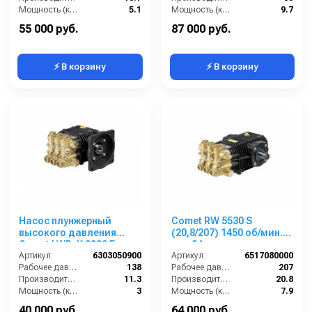
Мощность (кВт):
5.1
Мощность (кВт):
9.7
Обороты двигателя (об/мин):
1750
Обороты двигателя (об/мин):
1750
55 000 руб.
87 000 руб.
⚡ В корзину
⚡ В корзину
Насос плунжерный
Comet RW 5530 S
высокого давления
(20,8/207) 1450 об/мин.
Comet LWD-K 3020 E
вал 24мм
(11,3/138) 3400 об/мин. ø
Артикул:
6303050900
Артикул:
6517080000
5/8” п.в.
Рабочее давление (бар):
138
Рабочее давление (бар):
207
Производительность (л/мин):
11.3
Производительность (л/мин):
20.8
Мощность (кВт):
3
Мощность (кВт):
7.9
Обороты двигателя (об/мин):
3400
Обороты двигателя (об/мин):
1450
40 000 руб.
64 000 руб.