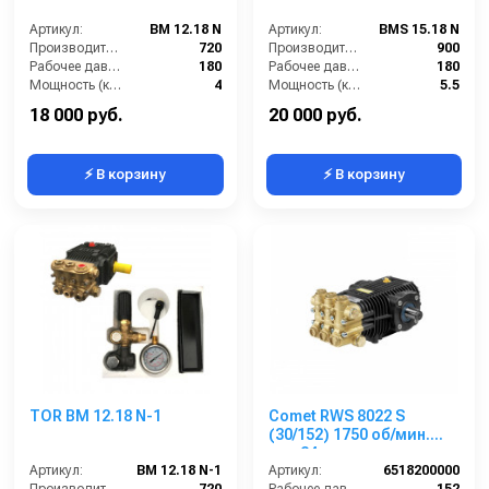
Артикул:
BM 12.18 N
Артикул:
BMS 15.18 N
Производительность (л/ч):
720
Производительность (л/ч):
900
Рабочее давление (бар):
180
Рабочее давление (бар):
180
Мощность (кВт):
4
Мощность (кВт):
5.5
Электропитание (В):
380
Масса (кг):
7.5
18 000 руб.
20 000 руб.
⚡ В корзину
⚡ В корзину
TOR BM 12.18 N-1
Comet RWS 8022 S
(30/152) 1750 об/мин.
вал 24мм
Артикул:
BM 12.18 N-1
Артикул:
6518200000
Производительность (л/ч):
720
Рабочее давление (бар):
152