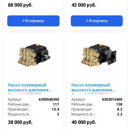
Обороты двигателя (об/мин):
1450
Обороты двигателя (об/мин):
3400
88 000 руб.
42 000 руб.
⚡ В корзину
⚡ В корзину
Насос плунжерный
Насос плунжерный
высокого давления
высокого давления
Comet LW 3517 S
Comet LWD 2020 G
(13,4/117); 1450 об/мин.
Артикул:
6300040300
(8,2/138) 3400 об/мин. ø
Артикул:
6303010400
вал ø 24 мм
Рабочее давление (бар):
117
3/4” п.в.
Рабочее давление (бар):
138
Производительность (л/мин):
13.4
Производительность (л/мин):
8.2
Мощность (кВт):
3
Мощность (кВт):
2.2
Обороты двигателя (об/мин):
1450
Обороты двигателя (об/мин):
3400
38 000 руб.
40 000 руб.