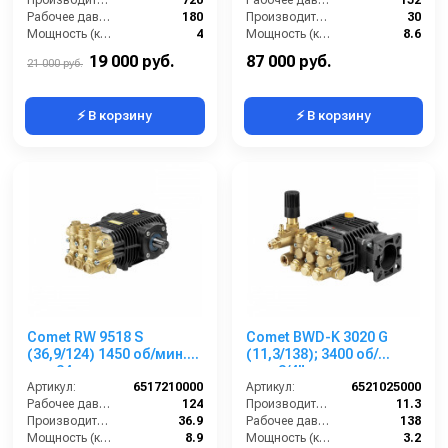
Рабочее давление (бар):
180
Производительность (л/мин):
30
Мощность (кВт):
4
Мощность (кВт):
8.6
Масса (кг):
7.5
Обороты двигателя (об/мин):
1750
19 000 руб.
87 000 руб.
21 000 руб.
⚡ В корзину
⚡ В корзину
Comet RW 9518 S
Comet BWD-K 3020 G
(36,9/124) 1450 об/мин.
(11,3/138); 3400 об/
вал 24мм
мин.3/4” п.в.
Артикул:
6517210000
Артикул:
6521025000
Рабочее давление (бар):
124
Производительность (л/мин):
11.3
Производительность (л/мин):
36.9
Рабочее давление (бар):
138
Мощность (кВт):
8.9
Мощность (кВт):
3.2