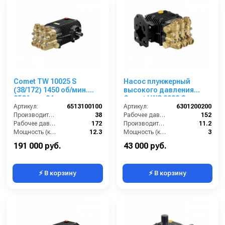
Comet TW 10025 S
Насос плунжерный
(38/172) 1450 об/мин.
высокого давления
85C° вал 24 мм
Comet LWS 3022 G
Артикул:
6513100100
(11,2/152) 1750 об/мин ø
Артикул:
6301200200
Производительность (л/мин):
38
20 мм п.в. MITSUBISHI
Рабочее давление (бар):
152
Рабочее давление (бар):
172
Производительность (л/мин):
11.2
Мощность (кВт):
12.3
Мощность (кВт):
3
Обороты двигателя (об/мин):
1450
Обороты двигателя (об/мин):
1750
191 000 руб.
43 000 руб.
⚡ В корзину
⚡ В корзину