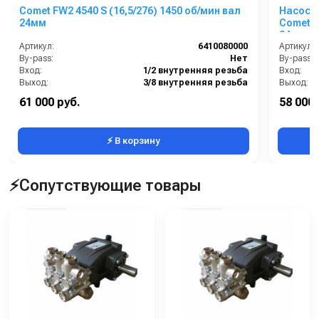
Comet FW2 4540 S (16,5/276) 1450 об/мин вал
Насос 
24мм
Comet F
24мм
Артикул:
6410080000
Артикул:
By-pass:
Нет
By-pass:
Вход:
1/2 внутренняя резьба
Вход:
Выход:
3/8 внутренняя резьба
Выход:
Материал:
Латунь
Материал
61 000 руб.
58 000 
Производительность (л/мин):
16.5
⚡ В корзину
⚡Сопутствующие товары