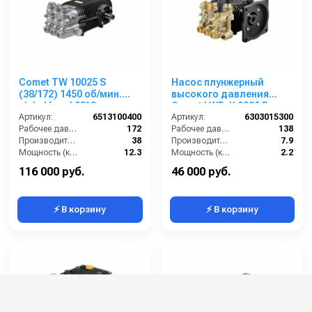
Comet TW 10025 S
Насос плунжерный
(38/172) 1450 об/мин.
высокого давления
nickel head 85°C вал
Comet LWD-K 2020 E
24мм
Артикул:
6513100400
(7,9/138) 3400 об/мин. ø
Артикул:
6303015300
Рабочее давление (бар):
172
5/8” п.в.
Рабочее давление (бар):
138
Производительность (л/мин):
38
Производительность (л/мин):
7.9
Мощность (кВт):
12.3
Мощность (кВт):
2.2
Обороты двигателя (об/мин):
1450
Обороты двигателя (об/мин):
3400
116 000 руб.
46 000 руб.
⚡ В корзину
⚡ В корзину