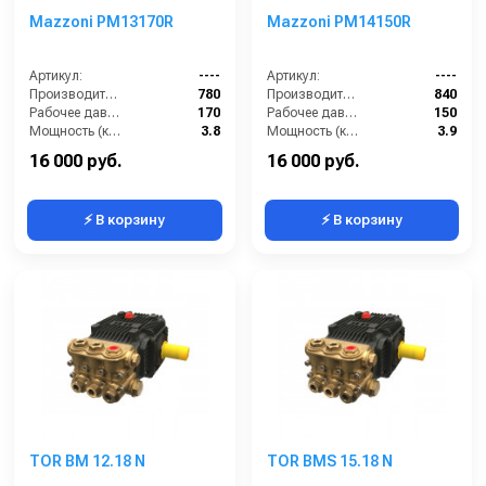
Mazzoni PM13170R
Mazzoni PM14150R
Артикул:
----
Артикул:
----
Производительность (л/ч):
780
Производительность (л/ч):
840
Рабочее давление (бар):
170
Рабочее давление (бар):
150
Мощность (кВт):
3.8
Мощность (кВт):
3.9
Масса (кг):
7.2
Масса (кг):
7.2
16 000 руб.
16 000 руб.
⚡ В корзину
⚡ В корзину
TOR BM 12.18 N
TOR BMS 15.18 N