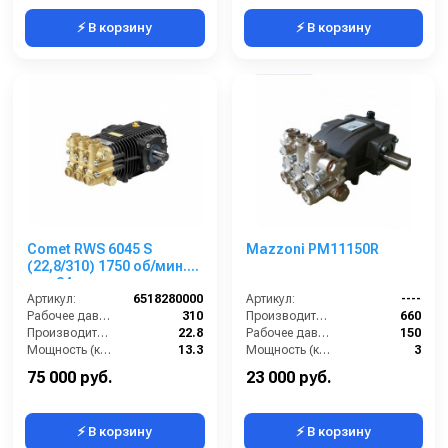
⚡ В корзину
⚡ В корзину
Comet RWS 6045 S
Mazzoni PM11150R
(22,8/310) 1750 об/мин.
вал 24мм
Артикул:
6518280000
Артикул:
----
Рабочее давление (бар):
310
Производительность (л/ч):
660
Производительность (л/мин):
22.8
Рабочее давление (бар):
150
Мощность (кВт):
13.3
Мощность (кВт):
3
Обороты двигателя (об/мин):
1750
Масса (кг):
7.2
75 000 руб.
23 000 руб.
⚡ В корзину
⚡ В корзину