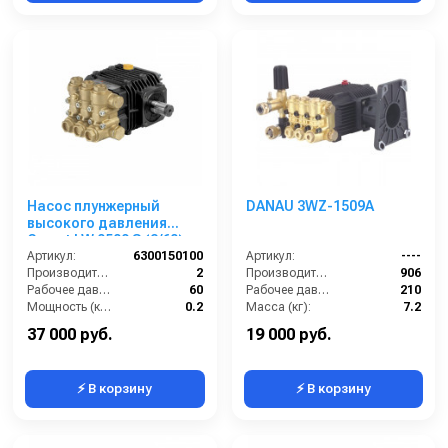
Насос плунжерный
DANAU 3WZ-1509A
высокого давления
Comet LW 0509 S (2/60);
1450 об/мин. вал ø 24 мм
Артикул:
6300150100
Артикул:
----
Производительность (л/мин):
2
Производительность (л/ч):
906
Рабочее давление (бар):
60
Рабочее давление (бар):
210
Мощность (кВт):
0.2
Масса (кг):
7.2
Обороты двигателя (об/мин):
1450
Обороты двигателя (об/мин):
3400
37 000 руб.
19 000 руб.
⚡ В корзину
⚡ В корзину