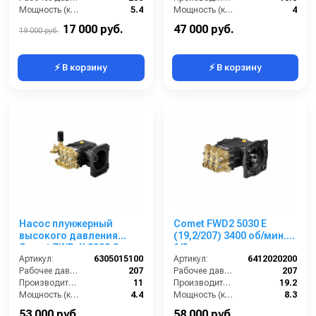
Мощность (кВт):
5.4
Мощность (кВт):
4
Обороты двигателя (об/мин):
1450
Обороты двигателя (об/мин):
1750
17 000 руб.
47 000 руб.
19 000 руб.
⚡ В корзину
⚡ В корзину
Насос плунжерный
Comet FWD2 5030 E
высокого давления
(19,2/207) 3400 об/мин.1”
Comet ZWD-K 3030 G
1/8 п.в.
(11/207) 3400 об/мин.Ø
Артикул:
6305015100
Артикул:
6412020200
1”п.в.
Рабочее давление (бар):
207
Рабочее давление (бар):
207
Производительность (л/мин):
11
Производительность (л/мин):
19.2
Мощность (кВт):
4.4
Мощность (кВт):
8.3
Обороты двигателя (об/мин):
3400
Обороты двигателя (об/мин):
3400
53 000 руб.
58 000 руб.