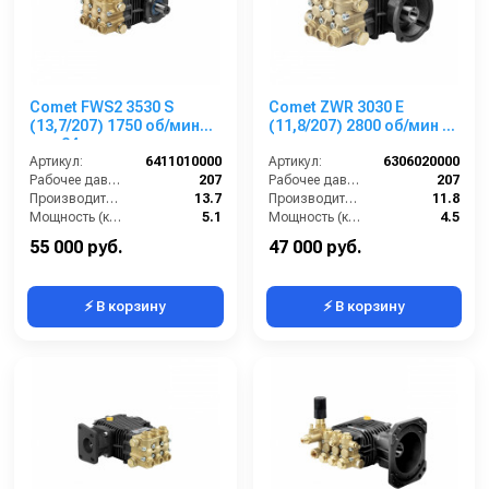
Comet FWS2 3530 S
Comet ZWR 3030 E
(13,7/207) 1750 об/мин
(11,8/207) 2800 об/мин 28
вал 24мм
мм п.в.
Артикул:
6411010000
Артикул:
6306020000
Рабочее давление (бар):
207
Рабочее давление (бар):
207
Производительность (л/мин):
13.7
Производительность (л/мин):
11.8
Мощность (кВт):
5.1
Мощность (кВт):
4.5
Обороты двигателя (об/мин):
1750
Обороты двигателя (об/мин):
2800
55 000 руб.
47 000 руб.
⚡ В корзину
⚡ В корзину