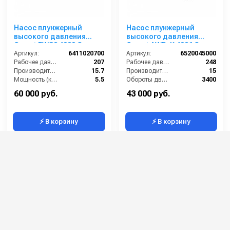
Насос плунжерный
Насос плунжерный
высокого давления
высокого давления
Comet FWS2 4030 G
Comet AWD-K 4036 G
(15,7/207) 1750 об/мин ø
Артикул:
6411020700
(15/248) 3400 об/мин.Ø
Артикул:
6520045000
25 мм п.в. ROBIN
Рабочее давление (бар):
207
1” п.в.
Рабочее давление (бар):
248
Производительность (л/мин):
15.7
Производительность (л/мин):
15
Мощность (кВт):
5.5
Обороты двигателя (об/мин):
3400
Обороты двигателя (об/мин):
1750
By-pass:
Есть
60 000 руб.
43 000 руб.
⚡ В корзину
⚡ В корзину