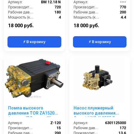
Артикул:
BM 12.18 N
Артикул:
----
Производительность (л/ч):
720
Производительность (л/ч):
770
Рабочее давление (бар):
180
Рабочее давление (бар):
200
Мощность (кВт):
4
Мощность (кВт):
4.4
Электропитание (В):
380
Масса (кг):
7.2
18 000 руб.
18 000 руб.
⚡ В корзину
⚡ В корзину
Помпа высокого
Насос плунжерный
давления TOR ZA1520N
высокого давления
(аналог IPG серии W,
Comet LWS-K 3525 S
WS)
Артикул:
Z-120
(13,6/172) 1750 об/мин
Артикул:
6301125000
Производительность (л/мин):
15
вал ø 24 мм
Рабочее давление (бар):
172
Рабочее давление (бар):
200
Производительность (л/мин):
13.6