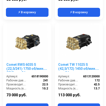
⚡ В корзину
⚡ В корзину
Comet RWS 6035 S
Comet TW 11025 S
(22,5/241) 1750 об/мин.
(42,5/172) 1450 об/мин.
85°C вал 24мм
вал 24мм
Артикул:
6518190000
Артикул:
6513120000
Рабочее давление (бар):
241
Рабочее давление (бар):
172
Производительность (л/мин):
22.5
Производительность (л/мин):
42.5
Мощность (кВт):
10.2
Мощность (кВт):
13.7
Обороты двигателя (об/мин):
1750
Обороты двигателя (об/мин):
1450
73 000 руб.
113 000 руб.