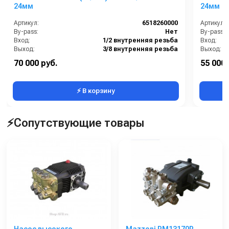
24мм
24мм
Артикул:
6518260000
Артикул:
By-pass:
Нет
By-pass:
Вход:
1/2 внутренняя резьба
Вход:
Выход:
3/8 внутренняя резьба
Выход:
Материал:
Латунь
Материал
70 000 руб.
55 000 
Производительность (л/мин):
18
⚡ В корзину
⚡Сопутствующие товары