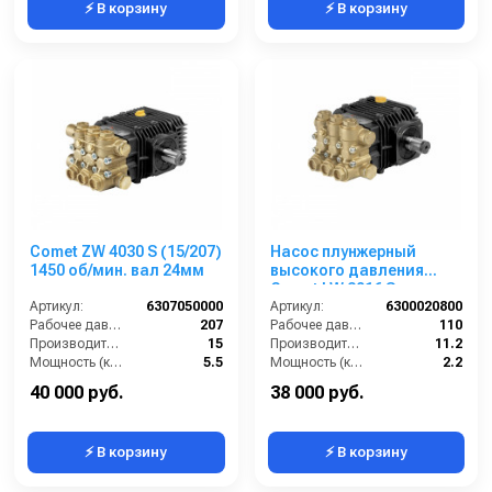
⚡ В корзину
⚡ В корзину
Comet ZW 4030 S (15/207)
Насос плунжерный
1450 об/мин. вал 24мм
высокого давления
Comet LW 3016 S
Артикул:
6307050000
(11,2/110); 1450 об/мин.
Артикул:
6300020800
Рабочее давление (бар):
207
вал ø 24 мм
Рабочее давление (бар):
110
Производительность (л/мин):
15
Производительность (л/мин):
11.2
Мощность (кВт):
5.5
Мощность (кВт):
2.2
By-pass:
Нет
Обороты двигателя (об/мин):
1450
40 000 руб.
38 000 руб.
⚡ В корзину
⚡ В корзину