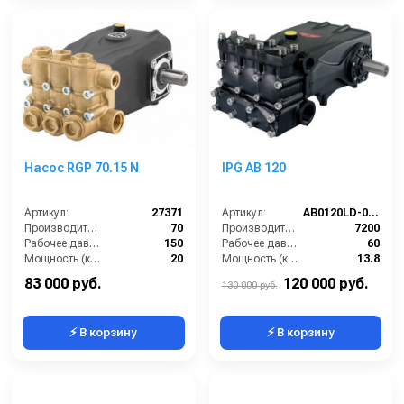
Насос RGP 70.15 N
IPG AB 120
Артикул:
27371
Артикул:
AB0120LD-000
Производительность (л/мин):
70
Производительность (л/ч):
7200
Рабочее давление (бар):
150
Рабочее давление (бар):
60
Мощность (кВт):
20
Мощность (кВт):
13.8
Габариты (ДхШхВ):
325×248×151 мм
Обороты двигателя (об/мин):
550
83 000 руб.
120 000 руб.
130 000 руб.
⚡ В корзину
⚡ В корзину