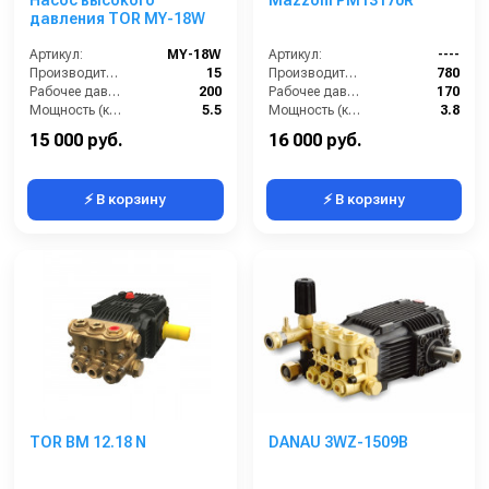
Насос высокого
Mazzoni PM13170R
давления TOR MY-18W
Артикул:
MY-18W
Артикул:
----
Производительность (л/мин):
15
Производительность (л/ч):
780
Рабочее давление (бар):
200
Рабочее давление (бар):
170
Мощность (кВт):
5.5
Мощность (кВт):
3.8
Масса (кг):
10
Масса (кг):
7.2
15 000 руб.
16 000 руб.
⚡ В корзину
⚡ В корзину
TOR BM 12.18 N
DANAU 3WZ-1509B