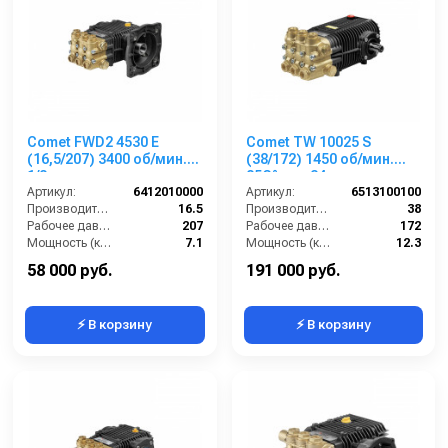
Comet FWD2 4530 E
Comet TW 10025 S
(16,5/207) 3400 об/мин.1”
(38/172) 1450 об/мин.
1/8 п.в.
85C° вал 24 мм
Артикул:
6412010000
Артикул:
6513100100
Производительность (л/мин):
16.5
Производительность (л/мин):
38
Рабочее давление (бар):
207
Рабочее давление (бар):
172
Мощность (кВт):
7.1
Мощность (кВт):
12.3
Обороты двигателя (об/мин):
3400
Обороты двигателя (об/мин):
1450
58 000 руб.
191 000 руб.
⚡ В корзину
⚡ В корзину