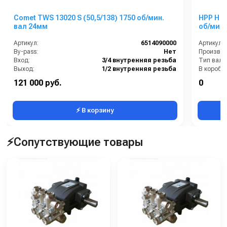
Comet TWS 13020 S (50,5/138) 1750 об/мин.
HPP H 37
вал 24мм
Артикул:
6514090000
Артикул:
By-pass:
Нет
Вход:
3/4 внутренняя резьба
Тип вала
Выход:
1/2 внутренняя резьба
В коробке
Материал:
Латунь
Вес, кг:
121 000 руб.
0
Производительность (л/мин):
50.5
Давление 
⚡ В корзину
⚡Сопутствующие товары