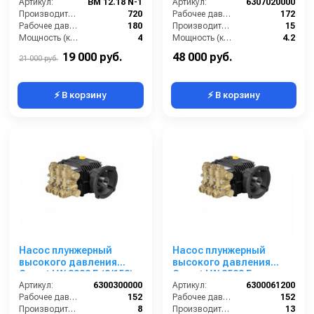
Артикул:
BM 12.18 N-1
Артикул:
6307020000
Производительность (л/ч):
720
Рабочее давление (бар):
172
Рабочее давление (бар):
180
Производительность (л/мин):
15
Мощность (кВт):
4
Мощность (кВт):
4.2
Масса (кг):
7.5
By-pass:
Нет
19 000 руб.
48 000 руб.
21 000 руб.
⚡ В корзину
⚡ В корзину
Насос плунжерный
Насос плунжерный
высокого давления
высокого давления
Comet LW 2022 E (8/152);
Comet LW 3522 E
1450 об/мин. вал ø 28 мм
Артикул:
6300300000
(13/152); 1450 об/мин.
Артикул:
6300061200
п.в.
Рабочее давление (бар):
152
вал ø 28 мм п.в.
Рабочее давление (бар):
152
Производительность (л/мин):
8
Производительность (л/мин):
13