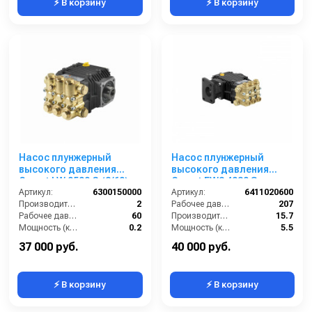
⚡ В корзину
⚡ В корзину
Насос плунжерный
Насос плунжерный
высокого давления
высокого давления
Comet LW 0509 G (2/60);
Comet FW2 4030 S
1450 об/мин. Ø 3/4” п.в.
Артикул:
6300150000
(15/210) 1450 об/мин.вал
Артикул:
6411020600
Производительность (л/мин):
2
24мм
Рабочее давление (бар):
207
Рабочее давление (бар):
60
Производительность (л/мин):
15.7
Мощность (кВт):
0.2
Мощность (кВт):
5.5
Обороты двигателя (об/мин):
1450
Обороты двигателя (об/мин):
1750
37 000 руб.
40 000 руб.
⚡ В корзину
⚡ В корзину