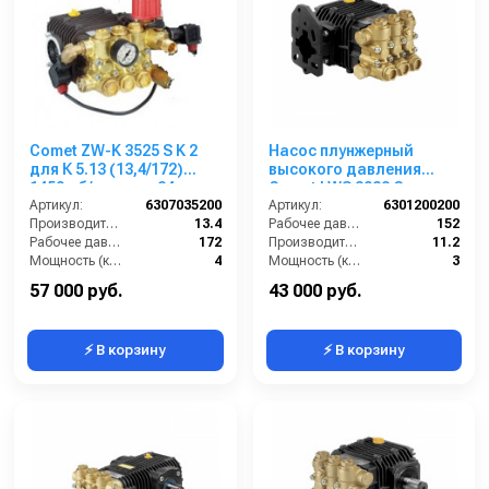
Comet ZW-K 3525 S K 2
Насос плунжерный
для К 5.13 (13,4/172)
высокого давления
1450 об/мин вал 24 мм
Comet LWS 3022 G
Артикул:
6307035200
(11,2/152) 1750 об/мин ø
Артикул:
6301200200
Производительность (л/мин):
13.4
20 мм п.в. MITSUBISHI
Рабочее давление (бар):
152
Рабочее давление (бар):
172
Производительность (л/мин):
11.2
Мощность (кВт):
4
Мощность (кВт):
3
Обороты двигателя (об/мин):
1450
Обороты двигателя (об/мин):
1750
57 000 руб.
43 000 руб.
⚡ В корзину
⚡ В корзину