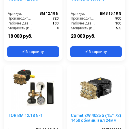
Артикул:
BM 12.18 N
Артикул:
BMS 15.18 N
Производительность (л/ч):
720
Производительность (л/ч):
900
Рабочее давление (бар):
180
Рабочее давление (бар):
180
Мощность (кВт):
4
Мощность (кВт):
5.5
Электропитание (В):
380
Масса (кг):
7.5
18 000 руб.
20 000 руб.
⚡ В корзину
⚡ В корзину
TOR BM 12.18 N-1
Comet ZW 4025 S (15/172)
1450 об/мин. вал 24мм