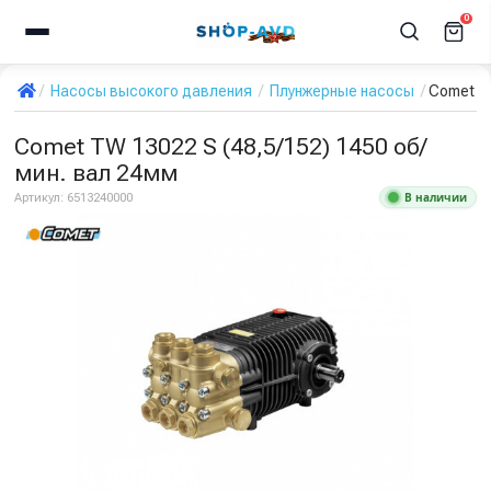
0
Насосы высокого давления
Плунжерные насосы
Comet TW
Comet TW 13022 S (48,5/152) 1450 об/
мин. вал 24мм
В наличии
Артикул:
6513240000