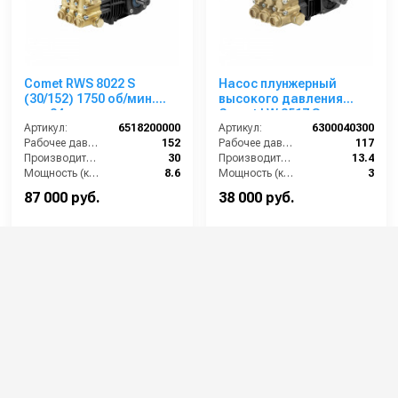
Comet RWS 8022 S
Насос плунжерный
(30/152) 1750 об/мин.
высокого давления
вал 24мм
Comet LW 3517 S
Артикул:
6518200000
(13,4/117); 1450 об/мин.
Артикул:
6300040300
Рабочее давление (бар):
152
вал ø 24 мм
Рабочее давление (бар):
117
Производительность (л/мин):
30
Производительность (л/мин):
13.4
Мощность (кВт):
8.6
Мощность (кВт):
3
Обороты двигателя (об/мин):
1750
Обороты двигателя (об/мин):
1450
87 000 руб.
38 000 руб.
⚡ В корзину
⚡ В корзину