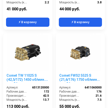
Мощность (кВт):
2.2
Мощность (кВт):
3.8
Обороты двигателя (об/мин):
1450
Обороты двигателя (об/мин):
1450
41 000 руб.
44 000 руб.
⚡ В корзину
⚡ В корзину
Comet TW 11025 S
Comet FWS2 5525 S
(42,5/172) 1450 об/мин.
(21,6/176) 1750 об/мин
вал 24мм
вал 24мм
Артикул:
6513120000
Артикул:
6411060000
Рабочее давление (бар):
172
Рабочее давление (бар):
176
Производительность (л/мин):
42.5
Производительность (л/мин):
21.6
Мощность (кВт):
13.7
Мощность (кВт):
7.5
Обороты двигателя (об/мин):
1450
Обороты двигателя (об/мин):
1750
113 000 руб.
55 000 руб.