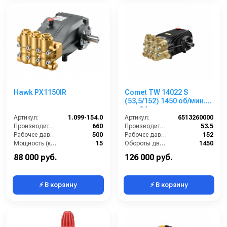
Hawk PX1150IR
Comet TW 14022 S
(53,5/152) 1450 об/мин.
вал 24мм
Артикул:
1.099-154.0
Артикул:
6513260000
Производительность (л/ч):
660
Производительность (л/мин):
53.5
Рабочее давление (бар):
500
Рабочее давление (бар):
152
Мощность (кВт):
15
Обороты двигателя (об/мин):
1450
Масса (кг):
11
Вход:
3/4 внутренняя резьба
88 000 руб.
126 000 руб.
⚡ В корзину
⚡ В корзину