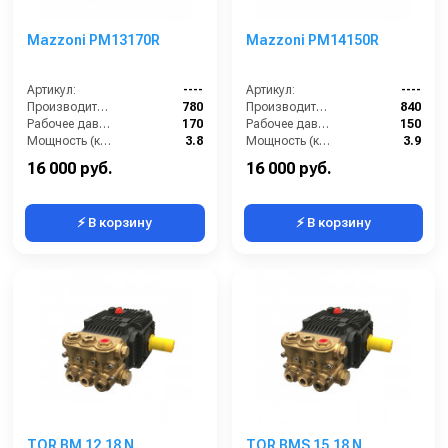
Mazzoni PM13170R
Mazzoni PM14150R
Артикул:
----
Артикул:
----
Производительность (л/ч):
780
Производительность (л/ч):
840
Рабочее давление (бар):
170
Рабочее давление (бар):
150
Мощность (кВт):
3.8
Мощность (кВт):
3.9
Масса (кг):
7.2
Масса (кг):
7.2
16 000 руб.
16 000 руб.
⚡ В корзину
⚡ В корзину
TOR BM 12.18 N
TOR BMS 15.18 N