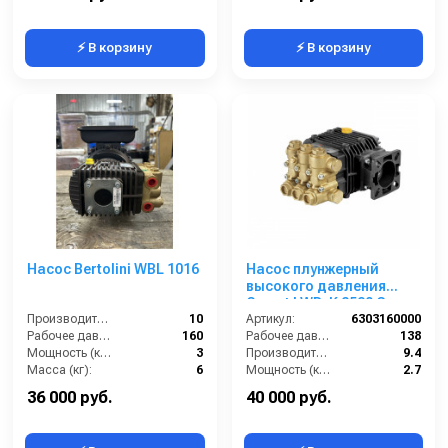
⚡ В корзину
⚡ В корзину
Насос Bertolini WBL 1016
Насос плунжерный
высокого давления
Comet LWD-K 2520 G
Производительность (л/мин):
10
(9,4/138) 3400 об/мин. ø
Артикул:
6303160000
Рабочее давление (бар):
160
3/4” п.в.
Рабочее давление (бар):
138
Мощность (кВт):
3
Производительность (л/мин):
9.4
Масса (кг):
6
Мощность (кВт):
2.7
Обороты двигателя (об/мин):
3400
36 000 руб.
40 000 руб.