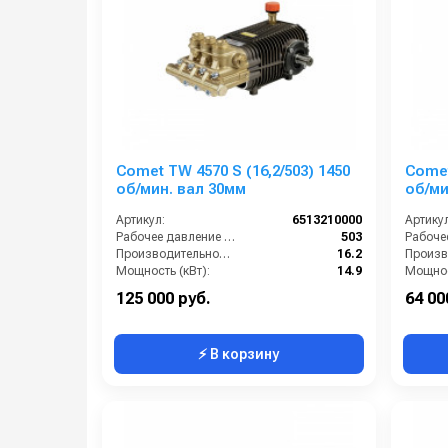
Comet TW 4570 S (16,2/503) 1450
Comet
об/мин. вал 30мм
об/ми
Артикул:
6513210000
Артикул
Рабочее давление (бар):
503
Производительность (л/мин):
16.2
Мощность (кВт):
14.9
Мощнос
Обороты двигателя (об/мин):
1450
125 000 руб.
64 00
⚡ В корзину