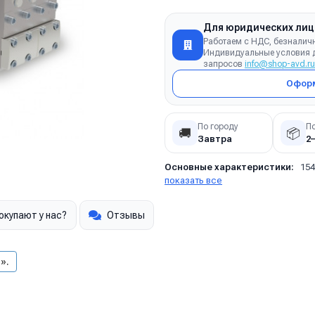
Для юридических лиц
Работаем с НДС, безналич
Индивидуальные условия д
запросов
info@shop-avd.ru
Оформ
По городу
П
🚚
📦
Завтра
2
Основные характеристики:
154
показать все
окупают у нас?
Отзывы
».