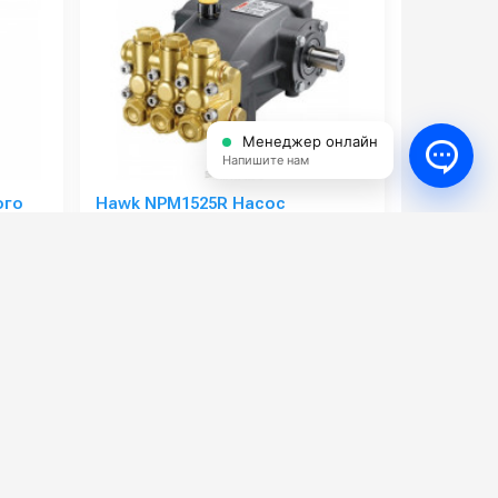
Менеджер онлайн
Напишите нам
ого
Hawk NPM1525R Насос
высокого давления 250 бар 15
ø 24
л/мин
0060700
Артикул:
NPM1525R
90
Мощность (л/с):
9.6
13.4
Производительность (л/ч):
900
2.2
Максимальное давление воды (бар):
250
1450
Объём заливаемого масла (л):
0.7
36 000 руб.
39 000 руб.
⚡ В корзину