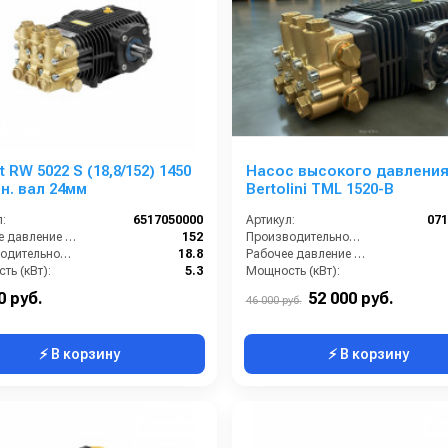
 RW 5022 S (18,8/152) 1450
Насос высокого давлени
н. вал 24мм
Bertolini TML 1520-B
:
6517050000
Артикул:
07
Рабочее давление (бар):
152
Производительность (л/мин):
Производительность (л/мин):
18.8
Рабочее давление (бар):
ть (кВт):
5.3
Мощность (кВт):
Обороты двигателя (об/мин):
1450
Масса (кг):
0 руб.
52 000 руб.
46 000 руб.
⚡ В корзину
⚡ В корзину