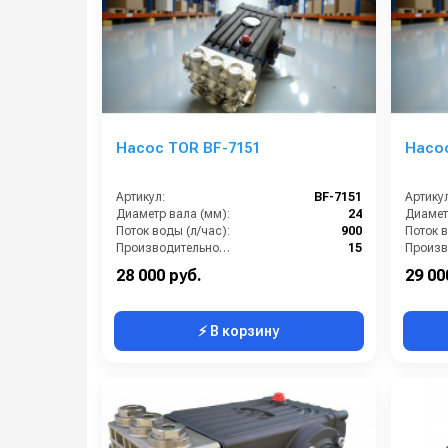
Насос TOR BF-7151
Насос
Артикул:
BF-7151
Артикул
Диаметр вала (мм):
24
Диамет
Поток воды (л/час):
900
Поток в
Производительность (л/мин):
15
Температура (°C):
50
Давлени
28 000 руб.
29 00
⚡ В корзину