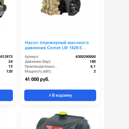
Насос плунжерный высокого
давления Comet LW 1626 E
(6,1/180); 1450 об/мин. вал ø 28
6012973
Артикул:
6300290000
мм п.в.
24
Давление (бар):
180
13
Производительность (л/мин):
6.1
120
Мощность (кВт):
2
2.9
Обороты двигателя (об/мин):
1450
41 000 руб.
⚡ В корзину