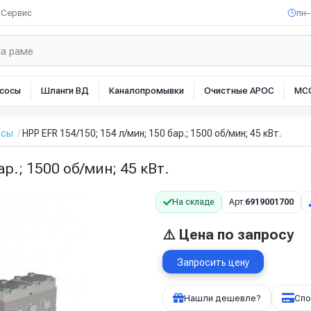
Сервис
пн–
сосы
Шланги ВД
Каналопромывки
Очистные АРОС
МС
осы
HPP EFR 154/150; 154 л/мин; 150 бар.; 1500 об/мин; 45 кВт.
р.; 1500 об/мин; 45 кВт.
На складе
Арт:
6919001700
⚠️ Цена по запросу
Запросить цену
Нашли дешевле?
Спо