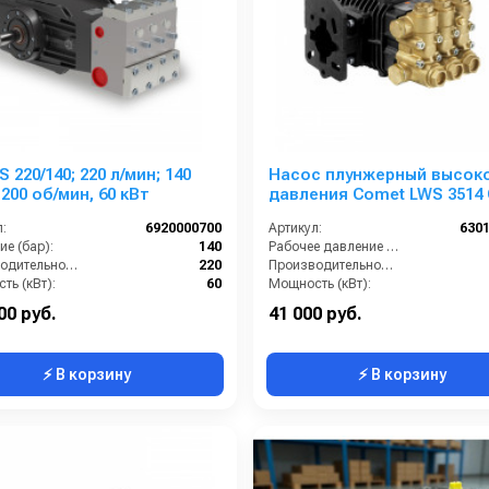
140; 220 л/мин; 140
Насос плунжерный высок
1200 об/мин, 60 кВт
давления Comet LWS 3514
(13,4/100) 1750 об/мин ø 20
:
6920000700
Артикул:
630
п.в. HONDA
е (бар):
140
Рабочее давление (бар):
Производительность (л/мин):
220
Производительность (л/мин):
ть (кВт):
60
Мощность (кВт):
1 внутренняя резьба
Обороты двигателя (об/мин):
00 руб.
41 000 руб.
⚡ В корзину
⚡ В корзину