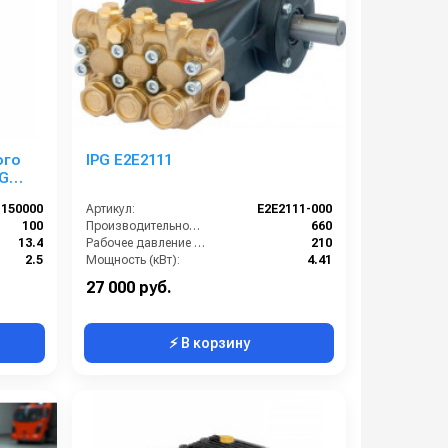
ого
IPG E2E2111
 G
 мм
1150000
Артикул:
E2E2111-000
100
Производительность (л/ч):
660
13.4
Рабочее давление (бар):
210
2.5
Мощность (кВт):
4.41
1750
Обороты двигателя (об/мин):
3400
27 000 руб.
⚡ В корзину