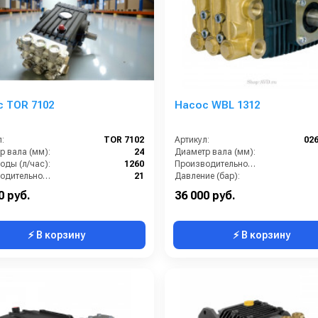
 TOR 7102
Насос WBL 1312
:
TOR 7102
Артикул:
02
р вала (мм):
24
Диаметр вала (мм):
оды (л/час):
1260
Производительность (л/мин):
Производительность (л/мин):
21
Давление (бар):
е (бар):
180
Мощность (кВт):
0 руб.
36 000 руб.
⚡ В корзину
⚡ В корзину