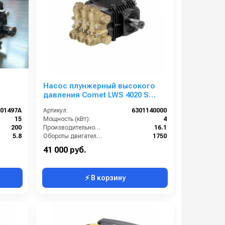
я
Насос плунжерный высокого
давления Comet LWS 4020 S
(16,1/138) 1750 об/мин вал ø 24
101497A
Артикул:
6301140000
мм
15
Мощность (кВт):
4
200
Производительность (л/мин):
16.1
5.8
Обороты двигателя (об/мин):
1750
10
By-pass:
Нет
41 000 руб.
⚡ В корзину