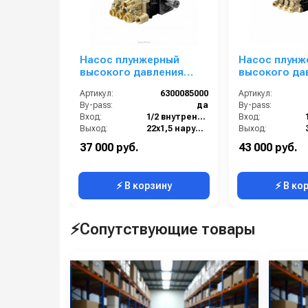
Насос плунжерный
Насос плунж
высокого давления
высокого да
Comet LW-K 3525 S
Comet AWD-K
Артикул:
6300085000
Артикул:
(14/200) 1450 об/мин вал
(11,3/207) 34
By-pass:
да
By-pass:
24 мм
1”п.в.
Вход:
1/2 внутренняя резьба
Вход:
Выход:
22х1,5 наружняя резьба
Выход:
Материал:
Латунь
Материал:
37 000 руб.
43 000 руб.
Производительность (л/мин):
14
Производительность (л/мин):
⚡ В корзину
⚡ В ко
⚡Сопутствующие товары