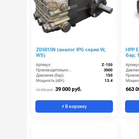
ZD5015N (аналог IPG серии W,
HPP ES 220/
WS)
бар; 
Артикул:
Z-150
Артикул
Производительность (л/ч):
3000
Давлени
Давление (бар):
150
Мощность (кВт):
13.4
Мощнос
Обороты двигателя (об/мин):
1450
Вход:
39 000 руб.
663 0
43 000 руб.
⚡ В корзину