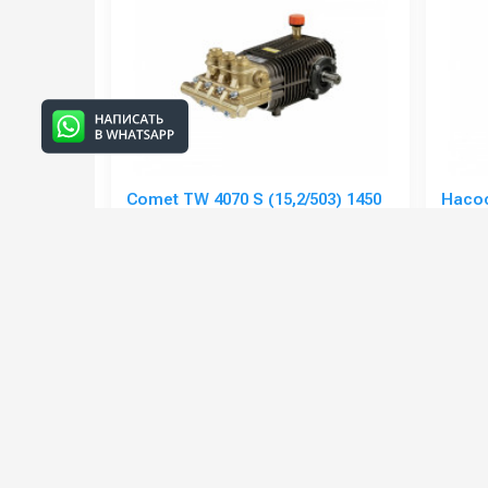
Comet TW 4070 S (15,2/503) 1450
Насо
об/мин. вал 30мм
давле
(11,3/
Артикул:
6513180000
Артикул
Рабочее давление (бар):
503
Производительность (л/мин):
15.2
Мощность (кВт):
14.2
Мощнос
Обороты двигателя (об/мин):
1450
166 000 руб.
40 00
⚡ В корзину
Категории сопутствующих товаров