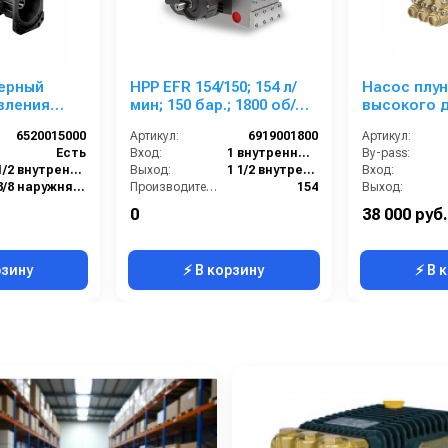
ерный
HPP EFR 154/150; 154 л/
Насос плу
вления
мин; 150 бар.; 1800 об/
высокого 
 3030 G
мин; 45 кВт.
Comet LWS 
6520015000
Артикул:
6919001800
Артикул:
00 об/мин.Ø
(12,2/103) 
Есть
Вход:
1 внутренняя резьба
By-pass:
вал ø 24 м
1/2 внутренняя резьба
Выход:
1 1/2 внутренняя резьба
Вход:
3/8 наружняя резьба
Производительность (л/мин):
154
Выход:
Латунь
Тип вала:
гладкий со шпонкой
Материал:
0
38 000 руб.
11.3
Вес, кг:
105
Производительность (л/мин
рзину
⚡ В корзину
⚡ В 