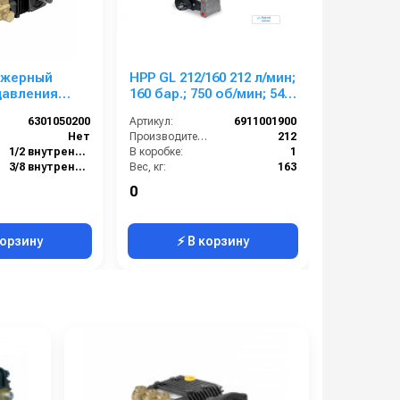
нжерный
HPP GL 212/160 212 л/мин;
Comet TW
давления
160 бар.; 750 об/мин; 54
(26,7/503)
3015 S
кВт.
вал 30мм
6301050200
Артикул:
6911001900
Артикул:
1750 об/мин
Нет
Производительность (л/мин):
212
By-pass:
м
1/2 внутренняя резьба
В коробке:
1
Вход:
3/8 внутренняя резьба
Вес, кг:
163
Выход:
Латунь
Давление (бар):
160
Материал:
0
173 000 р
):
12.2
Сегмент:
Насосы и насосные станции
корзину
⚡ В корзину
⚡ 