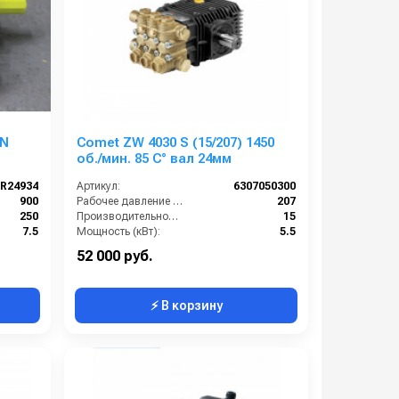
 N
Comet ZW 4030 S (15/207) 1450
об./мин. 85 C° вал 24мм
R24934
Артикул:
6307050300
900
Рабочее давление (бар):
207
250
Производительность (л/мин):
15
7.5
Мощность (кВт):
5.5
7.6
Обороты двигателя (об/мин):
1450
52 000 руб.
⚡ В корзину