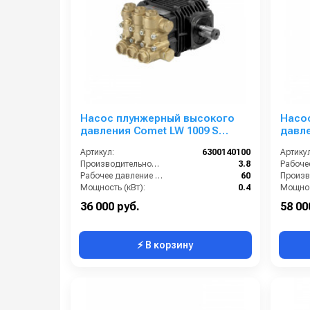
Насос плунжерный высокого
Насо
давления Comet LW 1009 S
давле
(3,8/60); 1450 об/мин. вал ø 24 мм
(19,2/
Артикул:
6300140100
Артикул
Производительность (л/мин):
3.8
Рабочее давление (бар):
60
Мощность (кВт):
0.4
Мощнос
Обороты двигателя (об/мин):
1450
36 000 руб.
58 00
⚡ В корзину