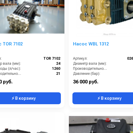
 TOR 7102
Насос WBL 1312
:
TOR 7102
Артикул:
02
р вала (мм):
24
Диаметр вала (мм):
оды (л/час):
1260
Производительность (л/мин):
Производительность (л/мин):
21
Давление (бар):
е (бар):
180
Мощность (кВт):
0 руб.
36 000 руб.
⚡ В корзину
⚡ В корзину