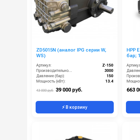
ZD5015N (аналог IPG серии W,
HPP ES 220/
WS)
бар; 
Артикул:
Z-150
Артикул
Производительность (л/ч):
3000
Давлени
Давление (бар):
150
Мощность (кВт):
13.4
Мощнос
Обороты двигателя (об/мин):
1450
Вход:
39 000 руб.
663 0
43 000 руб.
⚡ В корзину