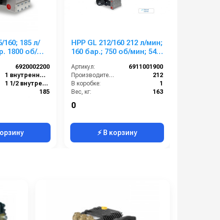
/160; 185 л/
HPP GL 212/160 212 л/мин;
HPP EFR 1
р. 1800 об/
160 бар.; 750 об/мин; 54
мин; 150 б
кВт.
мин; 45 к
6920002200
Артикул:
6911001900
Артикул:
1 внутренняя резьба
Производительность (л/мин):
212
Вход:
1 1/2 внутренняя резьба
В коробке:
1
Выход:
):
185
Вес, кг:
163
гладкий со шпонкой
Давление (бар):
160
Тип вала:
0
0
107
Сегмент:
Насосы и насосные станции
Вес, кг:
корзину
⚡ В корзину
⚡ 