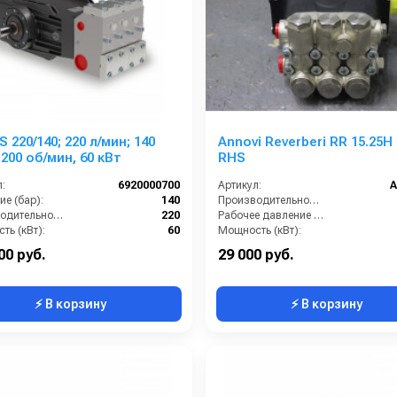
140; 220 л/мин; 140
Annovi Reverberi RR 15.25H
1200 об/мин, 60 кВт
RHS
:
6920000700
Артикул:
A
е (бар):
140
Производительность (л/ч):
Производительность (л/мин):
220
Рабочее давление (бар):
ть (кВт):
60
Мощность (кВт):
1 внутренняя резьба
Масса (кг):
00 руб.
29 000 руб.
⚡ В корзину
⚡ В корзину