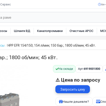
Сервис
пн–
сосы
Шланги ВД
Каналопромывки
Очистные АРОС
МС
осы
HPP EFR 154/150; 154 л/мин; 150 бар.; 1800 об/мин; 45 кВт.
р.; 1800 об/мин; 45 кВт.
На складе
Арт:
6919001800
⚠️ Цена по запросу
Запросить цену
Нашли дешевле?
Спо