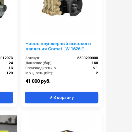
Насос плунжерный высокого
давления Comet LW 1626 E
(6,1/180); 1450 об/мин. вал ø 28
6012973
Артикул:
6300290000
мм п.в.
24
Давление (бар):
180
13
Производительность (л/мин):
6.1
120
Мощность (кВт):
2
2.9
Обороты двигателя (об/мин):
1450
41 000 руб.
⚡ В корзину