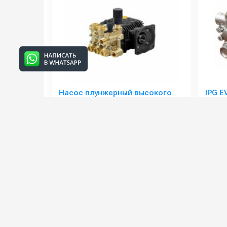
Насос плунжерный высокого
IPG E
давления LWR-K 3016 E (11,5/110)
2800 об/мин ø 24мм п.в.
Артикул:
6302015600
Артикул
Рабочее давление (бар):
110
Мощнос
Производительность (л/мин):
11.5
Мощность (кВт):
2.2
Обороты двигателя (об/мин):
2800
46 000 руб.
42 000 р
⚡ В корзину
Категории сопутствующих товаров