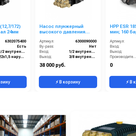
(12,7/172)
Насос плунжерный
HPP ESR 185
вал 24мм
высокого давления
мин; 160 ба
Comet LW 2520 S (10/138);
мин, 58 кВт
6302075400
Артикул:
6300090000
Артикул:
1450 об/мин. вал ø 24 мм
Есть
By-pass:
Нет
Вход:
1/2 внутренняя резьба
Вход:
1/2 внутренняя резьба
Выход:
22х1,5 наружняя резьба
Выход:
3/8 внутренняя резьба
Производительность (л/мин
Латунь
Материал:
Латунь
Тип вала:
38 000 руб.
0
12.7
Производительность (л/мин):
10
Вес, кг:
рзину
⚡ В корзину
⚡ В 