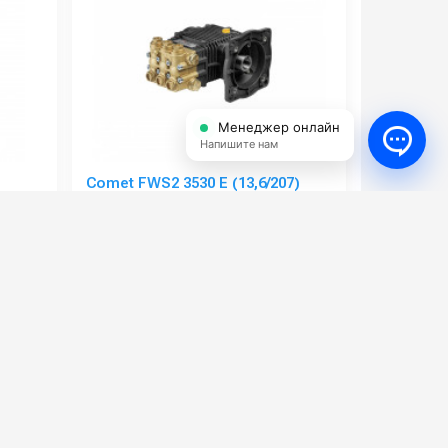
Менеджер онлайн
Напишите нам
я
Comet FWS2 3530 E (13,6/207)
1750 об/мин 1” 1/8 п.в.
905900
Артикул:
6411010100
24
Рабочее давление (бар):
207
900
Производительность (л/мин):
13.6
300
Мощность (кВт):
5.1
8.6
Обороты двигателя (об/мин):
1750
58 000 руб.
⚡ В корзину