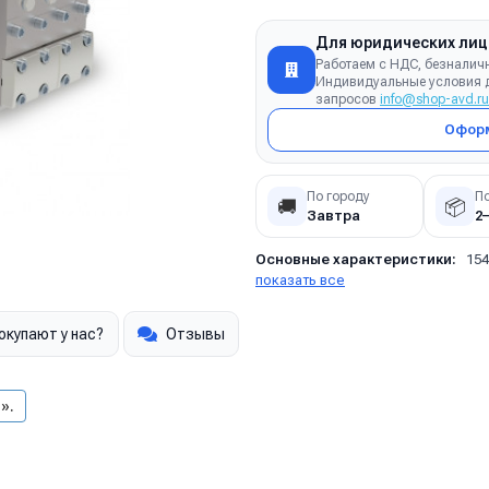
Для юридических лиц
Работаем с НДС, безналич
Индивидуальные условия д
запросов
info@shop-avd.ru
Оформ
По городу
П
🚚
📦
Завтра
2
Основные характеристики:
154
показать все
окупают у нас?
Отзывы
».