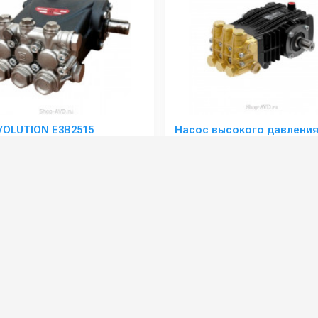
VOLUTION E3B2515
Насос высокого давлени
UDOR BKC 15/30 S
:
E3B2515-000
Артикул:
ть (л/с):
9.7
Диаметр вала (мм):
Производительность (л/ч):
900
Производительность (л/мин):
Максимальное давление воды (бар):
250
Давление (бар):
Объём заливаемого масла (л):
0.65
Мощность привода (кВт):
39 000 руб.
34 000 руб.
уб.
⚡ В корзину
⚡ В корзину