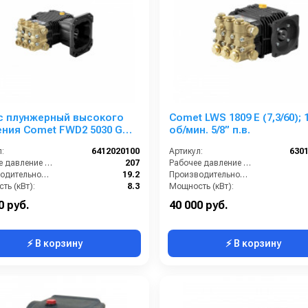
с плунжерный высокого
Comet LWS 1809 E (7,3/60); 
ния Comet FWD2 5030 G
об/мин. 5/8” п.в.
207) 3400 об/мин.Ø 1”п.в.
:
6412020100
Артикул:
630
Рабочее давление (бар):
207
Рабочее давление (бар):
Производительность (л/мин):
19.2
Производительность (л/мин):
ть (кВт):
8.3
Мощность (кВт):
Обороты двигателя (об/мин):
3400
Обороты двигателя (об/мин):
0 руб.
40 000 руб.
⚡ В корзину
⚡ В корзину