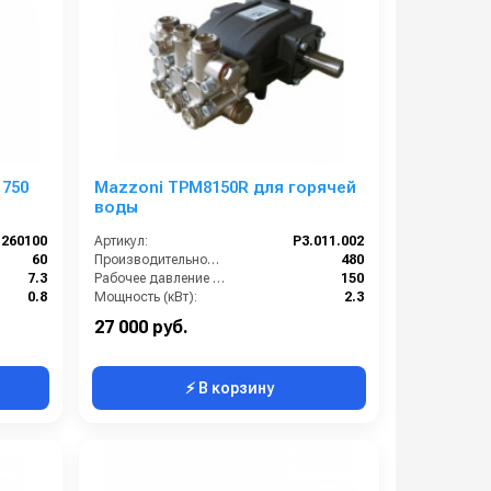
1750
Mazzoni TPM8150R для горячей
воды
1260100
Артикул:
P3.011.002
60
Производительность (л/ч):
480
7.3
Рабочее давление (бар):
150
0.8
Мощность (кВт):
2.3
1750
Масса (кг):
8.2
27 000 руб.
⚡ В корзину