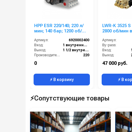
HPP ESR 220/140; 220 л/
LWR-K 3525 S 
мин; 140 бар; 1200 об/
2800 об/мин 
мин, 60 кВт
Артикул:
6920002400
Артикул:
Вход:
1 внутренняя резьба
By-pass:
Выход:
1 1/2 внутренняя резьба
Вход:
Производительность (л/мин):
220
Выход:
Тип вала:
гладкий со шпонкой
Материал:
0
47 000 руб.
Вес, кг:
107
Производительность (л/мин):
⚡ В корзину
⚡ В ко
⚡Сопутствующие товары