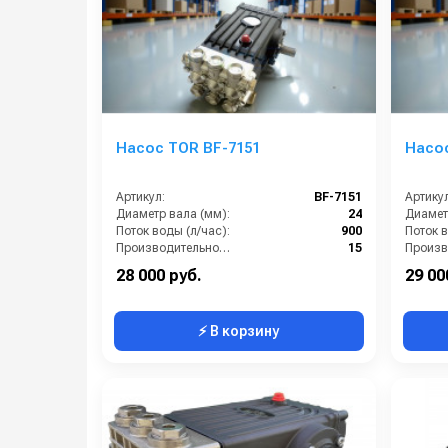
Насос TOR BF-7151
Насос
Артикул:
BF-7151
Артикул
Диаметр вала (мм):
24
Диамет
Поток воды (л/час):
900
Поток в
Производительность (л/мин):
15
Температура (°C):
50
Давлени
28 000 руб.
29 00
⚡ В корзину