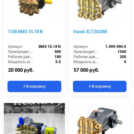
TOR BMS 15.18 N
Hawk XLT2520IR
Артикул:
BMS 15.18 N
Артикул:
1.099-090.0
Производительность (л/ч):
900
Производительность (л/ч):
1500
Рабочее давление (бар):
180
Рабочее давление (бар):
200
Мощность (кВт):
5.5
Мощность (кВт):
9
Масса (кг):
7.5
Масса (кг):
17
20 000 руб.
57 000 руб.
⚡ В корзину
⚡ В корзину