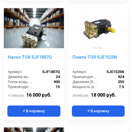
Насос TOR SJF1807Q
Помпа TOR SJE1525N
Артикул:
SJF1807Q
Артикул:
SJE1525N
Диаметр вала (мм):
24
Производительность (л/ч):
924
Поток воды (л/час):
900
Давление (бар):
250
Производительность (л/мин):
15
Мощность (кВт):
7.5
Температура (°C):
60
Обороты двигателя (об/мин):
1450
16 000 руб.
18 000 руб.
17 000 руб.
20 000 руб.
⚡ В корзину
⚡ В корзину