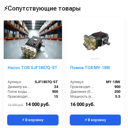
⚡Сопутствующие товары
Насос TOR SJF1807Q-ST
Помпа TOR MY-18W
Артикул:
SJF1807Q-ST
Артикул:
MY-18W
Диаметр вала (мм):
24
Производительность (л/ч):
900
Поток воды (л/час):
900
Давление (бар):
200
Производительность (л/мин):
15
Мощность (кВт):
5.5
Температура (°C):
60
Обороты двигателя (об/мин):
1450
14 000 руб.
16 000 руб.
15 000 руб.
⚡ В корзину
⚡ В корзину