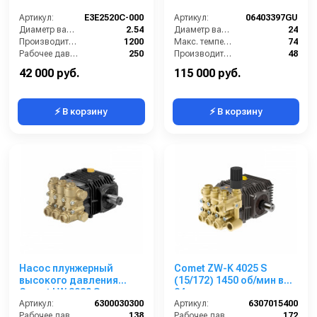
Артикул:
E3E2520C-000
Артикул:
06403397GU
Диаметр вала (см):
2.54
Диаметр вала (мм):
24
Производительность (л/ч):
1200
Макс. температура воды (°C):
74
Рабочее давление (бар):
250
Производительность (л/мин):
48
Мощность (кВт):
9.56
Давление (бар):
160
42 000 руб.
115 000 руб.
⚡ В корзину
⚡ В корзину
Насос плунжерный
Comet ZW-K 4025 S
высокого давления
(15/172) 1450 об/мин вал
Comet LW 3020 S
24 мм
(11,2/138); 1450 об/мин.
Артикул:
6300030300
Артикул:
6307015400
вал ø 24 мм
Рабочее давление (бар):
138
Рабочее давление (бар):
172