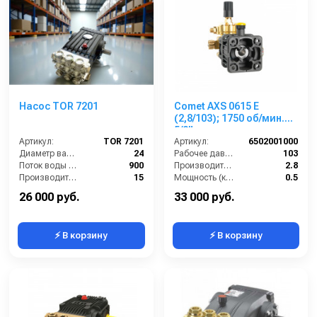
Насос TOR 7201
Comet AXS 0615 E
(2,8/103); 1750 об/мин.
5/8” п.в.
Артикул:
TOR 7201
Артикул:
6502001000
Диаметр вала (мм):
24
Рабочее давление (бар):
103
Поток воды (л/час):
900
Производительность (л/мин):
2.8
Производительность (л/мин):
15
Мощность (кВт):
0.5
Давление (бар):
200
Обороты двигателя (об/мин):
1750
26 000 руб.
33 000 руб.
⚡ В корзину
⚡ В корзину