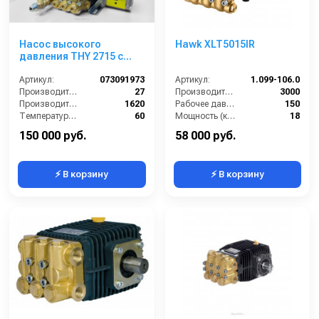
Насос высокого
Hawk XLT5015IR
давления THY 2715 с
гидромотором
Артикул:
073091973
Артикул:
1.099-106.0
Производительность (л/мин):
27
Производительность (л/ч):
3000
Производительность (л/ч):
1620
Рабочее давление (бар):
150
Температура (°C):
60
Мощность (кВт):
18
Давление (бар):
150
Масса (кг):
17
150 000 руб.
58 000 руб.
⚡ В корзину
⚡ В корзину