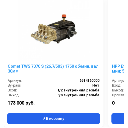
Comet TWS 7070 S (26,7/503) 1750 об/мин. вал
HPP ESR 
30мм
мин; 55 
Артикул:
6514160000
Артикул:
By-pass:
Нет
Вход:
Вход:
1/2 внутренняя резьба
Выход:
Выход:
3/8 внутренняя резьба
Материал:
Латунь
Тип вала
173 000 руб.
0
Производительность (л/мин):
26.7
Вес, кг:
⚡ В корзину