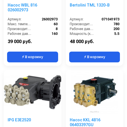
Насос WBL 816
Bertolini TML 1320-B
026002973
Артикул:
26002973
Артикул:
071041973
Макс. температура воды (°C):
60
Производительность (л/ч):
780
Производительность (л/мин):
8
Рабочее давление (бар):
200
Рабочее давление (бар):
160
Мощность (кВт):
5.5
Мощность (кВт):
2.2
Масса (кг):
10
39 000 руб.
48 000 руб.
⚡ В корзину
⚡ В корзину
IPG E3E2520
Насос KKL 4816
06403397GU