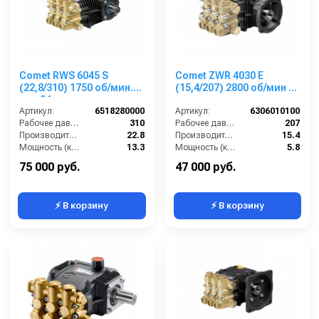
Comet RWS 6045 S
Comet ZWR 4030 E
(22,8/310) 1750 об/мин.
(15,4/207) 2800 об/мин 28
вал 24мм
мм п.в.
Артикул:
6518280000
Артикул:
6306010100
Рабочее давление (бар):
310
Рабочее давление (бар):
207
Производительность (л/мин):
22.8
Производительность (л/мин):
15.4
Мощность (кВт):
13.3
Мощность (кВт):
5.8
Обороты двигателя (об/мин):
1750
Обороты двигателя (об/мин):
2800
75 000 руб.
47 000 руб.
⚡ В корзину
⚡ В корзину