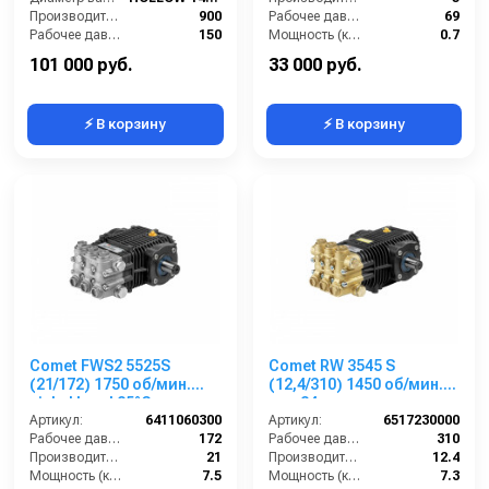
Производительность (л/ч):
900
Рабочее давление (бар):
69
Рабочее давление (бар):
150
Мощность (кВт):
0.7
Мощность (кВт):
6
Обороты двигателя (об/мин):
1750
101 000 руб.
33 000 руб.
⚡ В корзину
⚡ В корзину
Comet FWS2 5525S
Comet RW 3545 S
(21/172) 1750 об/мин.
(12,4/310) 1450 об/мин.
nickel head 85°C вал
вал 24мм
24мм
Артикул:
6411060300
Артикул:
6517230000
Рабочее давление (бар):
172
Рабочее давление (бар):
310
Производительность (л/мин):
21
Производительность (л/мин):
12.4
Мощность (кВт):
7.5
Мощность (кВт):
7.3