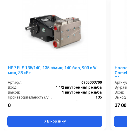
HPP ELS 135/140; 135 л/мин; 140 бар, 900 об/
Насос 
мин, 38 кВт
Comet L
24 мм
Артикул:
6905003700
Артикул:
Вход:
1 1/2 внутренняя резьба
By-pass:
Выход:
1 внутренняя резьба
Вход:
Производительность (л/мин):
135
Выход:
Тип вала:
гладкий со шпонкой
Материал
0
37 000 
Вес, кг:
88
⚡ В корзину