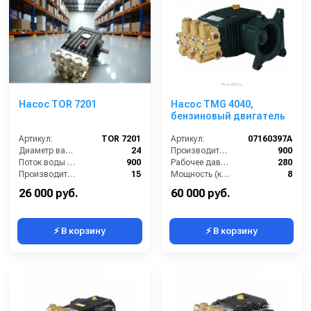
Насос TOR 7201
Насос TMG 4040,
бензиновый двигатель
Артикул:
TOR 7201
Артикул:
07160397A
Диаметр вала (мм):
24
Производительность (л/ч):
900
Поток воды (л/час):
900
Рабочее давление (бар):
280
Производительность (л/мин):
15
Мощность (кВт):
8
Давление (бар):
200
Масса (кг):
11
26 000 руб.
60 000 руб.
⚡ В корзину
⚡ В корзину