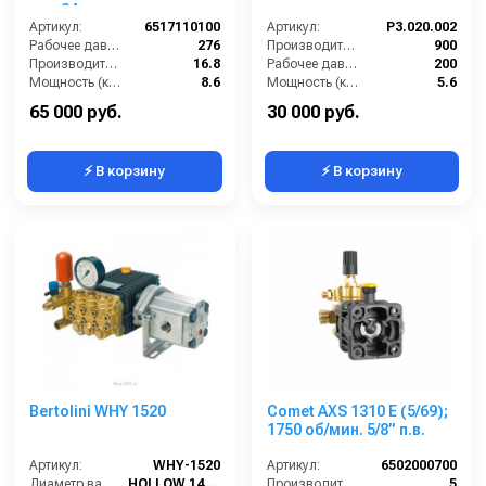
вал 24мм
Артикул:
6517110100
Артикул:
P3.020.002
Рабочее давление (бар):
276
Производительность (л/ч):
900
Производительность (л/мин):
16.8
Рабочее давление (бар):
200
Мощность (кВт):
8.6
Мощность (кВт):
5.6
Обороты двигателя (об/мин):
1450
Масса (кг):
8.2
65 000 руб.
30 000 руб.
⚡ В корзину
⚡ В корзину
Bertolini WHY 1520
Comet AXS 1310 E (5/69);
1750 об/мин. 5/8” п.в.
Артикул:
WHY-1520
Артикул:
6502000700
Диаметр вала (мм):
HOLLOW 14X17 DIN 5482
Производительность (л/мин):
5