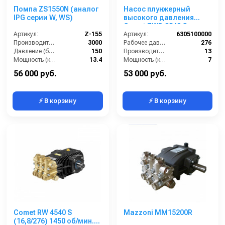
Помпа ZS1550N (аналог
Насос плунжерный
IPG серии W, WS)
высокого давления
Comet ZWD 3540 G
Артикул:
Z-155
(13/276) 3400 об/мин.Ø
Артикул:
6305100000
Производительность (л/ч):
3000
1”п.в.
Рабочее давление (бар):
276
Давление (бар):
150
Производительность (л/мин):
13
Мощность (кВт):
13.4
Мощность (кВт):
7
Обороты двигателя (об/мин):
1450
Обороты двигателя (об/мин):
3400
56 000 руб.
53 000 руб.
⚡ В корзину
⚡ В корзину
Comet RW 4540 S
Mazzoni MM15200R
(16,8/276) 1450 об/мин.