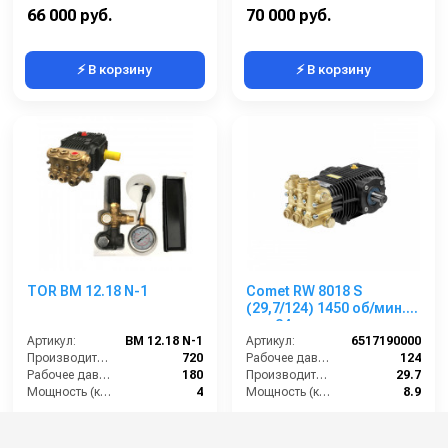
Обороты двигателя (об/мин):
1750
Обороты двигателя (об/мин):
1450
66 000 руб.
70 000 руб.
⚡ В корзину
⚡ В корзину
TOR BM 12.18 N-1
Comet RW 8018 S
(29,7/124) 1450 об/мин.
вал 24мм
Артикул:
BM 12.18 N-1
Артикул:
6517190000
Производительность (л/ч):
720
Рабочее давление (бар):
124
Рабочее давление (бар):
180
Производительность (л/мин):
29.7
Мощность (кВт):
4
Мощность (кВт):
8.9
Масса (кг):
7.5
Обороты двигателя (об/мин):
1450
19 000 руб.
88 000 руб.
21 000 руб.