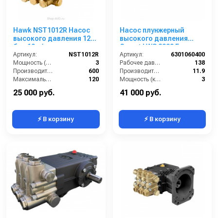
Hawk NST1012R Насос
Насос плунжерный
высокого давления 120
высокого давления
бар 10 л/мин
Comet LWS 3020 E
Артикул:
NST1012R
(11,9/138) 1750 об/мин ø
Артикул:
6301060400
Мощность (л/с):
3
5/8” п.в.
Рабочее давление (бар):
138
Производительность (л/ч):
600
Производительность (л/мин):
11.9
Максимальное давление воды (бар):
120
Мощность (кВт):
3
Объём заливаемого масла (л):
0.4
Обороты двигателя (об/мин):
1750
25 000 руб.
41 000 руб.
⚡ В корзину
⚡ В корзину