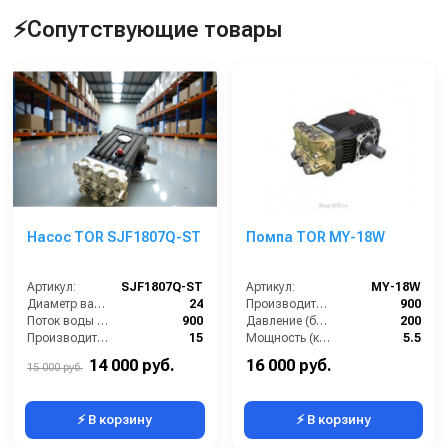
⚡Сопутствующие товары
Насос TOR SJF1807Q-ST
Помпа TOR MY-18W
Артикул:
SJF1807Q-ST
Артикул:
MY-18W
Диаметр вала (мм):
24
Производительность (л/ч):
900
Поток воды (л/час):
900
Давление (бар):
200
Производительность (л/мин):
15
Мощность (кВт):
5.5
Температура (°C):
60
Обороты двигателя (об/мин):
1450
14 000 руб.
16 000 руб.
15 000 руб.
⚡ В корзину
⚡ В корзину