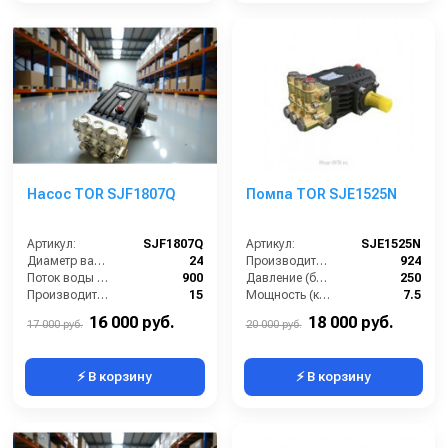
Насос TOR SJF1807Q
Помпа TOR SJE1525N
Артикул:
SJF1807Q
Артикул:
SJE1525N
Диаметр вала (мм):
24
Производительность (л/ч):
924
Поток воды (л/час):
900
Давление (бар):
250
Производительность (л/мин):
15
Мощность (кВт):
7.5
Температура (°C):
60
Обороты двигателя (об/мин):
1450
16 000 руб.
18 000 руб.
17 000 руб.
20 000 руб.
⚡ В корзину
⚡ В корзину