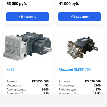
Обороты двигателя (об/мин):
3400
Обороты двигателя (об/мин):
1750
53 000 руб.
41 000 руб.
⚡ В корзину
⚡ В корзину
KF36
Mazzoni GM35170R
Артикул:
KF0036-000
Артикул:
P3.030.009
Мощность (л/с):
52
Производительность (л/ч):
2100
Производительность (л/ч):
9180
Рабочее давление (бар):
170
Давление (бар):
130
Мощность (кВт):
11.52
Мощность (кВт):
38
Масса (кг):
12.4
394 000 руб.
55 000 руб.