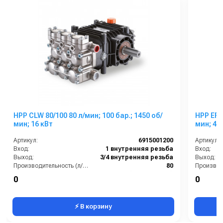
HPP CLW 80/100 80 л/мин; 100 бар.; 1450 об/
HPP EFR 88/250; 88 л/мин; 250 бар.; 1500 
мин; 16 кВт
мин; 43 
Артикул:
6915001200
Артикул:
Вход:
1 внутренняя резьба
Вход:
Выход:
3/4 внутренняя резьба
Выход:
Производительность (л/мин):
80
Тип вала:
гладкий со шпонкой
Тип вала
0
0
Вес, кг:
33
Вес, кг:
⚡ В корзину