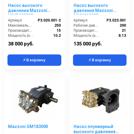
Насос высокого
Насос высокого
давления Mazzoni
давления Mazzoni
MMD15250R
MMX21200R
Артикул:
P3.020.001-2
Артикул:
P3.023.001
Максимальное давление (бар):
250
Рабочее давление (бар):
200
Производительность (л/мин):
15
Производительность (л/мин):
21
Мощность (кВт):
10.2
Мощность (кВт):
8.13
Габариты (ДхШхВ):
267х232х152 мм
Обороты двигателя (об/мин):
1450
38 000 руб.
135 000 руб.
⚡ В корзину
⚡ В корзину
Mazzoni GM18300R
Насос плунжерный
высокого давления