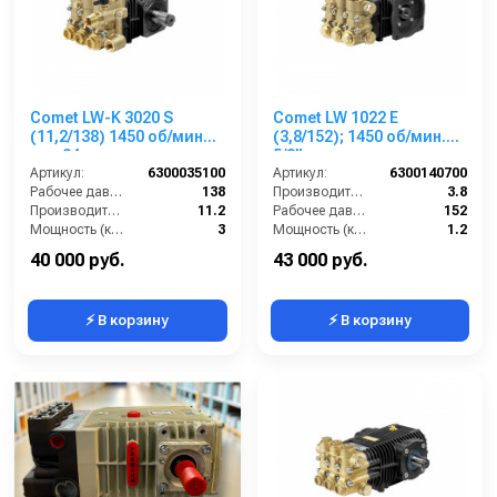
Comet LW-K 3020 S
Comet LW 1022 E
(11,2/138) 1450 об/мин
(3,8/152); 1450 об/мин.
вал 24 мм
5/8” п.в.
Артикул:
6300035100
Артикул:
6300140700
Рабочее давление (бар):
138
Производительность (л/мин):
3.8
Производительность (л/мин):
11.2
Рабочее давление (бар):
152
Мощность (кВт):
3
Мощность (кВт):
1.2
Обороты двигателя (об/мин):
1450
Обороты двигателя (об/мин):
1450
40 000 руб.
43 000 руб.
⚡ В корзину
⚡ В корзину