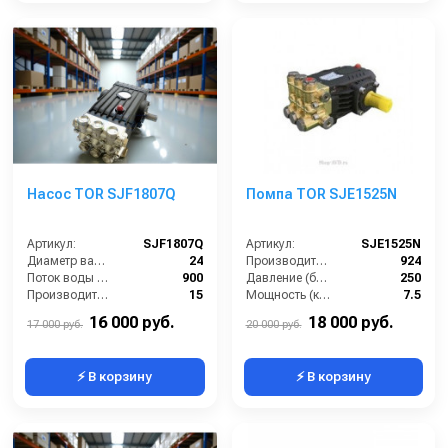
Насос TOR SJF1807Q
Помпа TOR SJE1525N
Артикул:
SJF1807Q
Артикул:
SJE1525N
Диаметр вала (мм):
24
Производительность (л/ч):
924
Поток воды (л/час):
900
Давление (бар):
250
Производительность (л/мин):
15
Мощность (кВт):
7.5
Температура (°C):
60
Обороты двигателя (об/мин):
1450
16 000 руб.
18 000 руб.
17 000 руб.
20 000 руб.
⚡ В корзину
⚡ В корзину