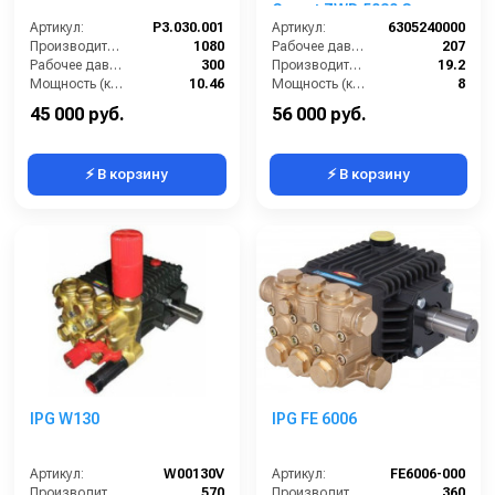
Comet ZWD 5030 G
Артикул:
P3.030.001
(19,2/207) 3400 об/мин.Ø
Артикул:
6305240000
Производительность (л/ч):
1080
1”п.в.
Рабочее давление (бар):
207
Рабочее давление (бар):
300
Производительность (л/мин):
19.2
Мощность (кВт):
10.46
Мощность (кВт):
8
Масса (кг):
12.2
Обороты двигателя (об/мин):
3400
45 000 руб.
56 000 руб.
⚡ В корзину
⚡ В корзину
IPG W130
IPG FE 6006
Артикул:
W00130V
Артикул:
FE6006-000
Производительность (л/ч):
570
Производительность (л/ч):
360