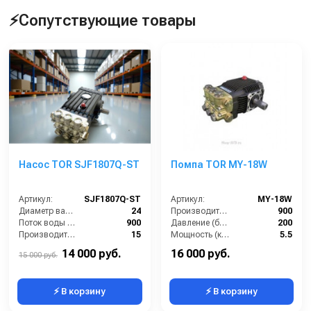
⚡Сопутствующие товары
Насос TOR SJF1807Q-ST
Помпа TOR MY-18W
Артикул:
SJF1807Q-ST
Артикул:
MY-18W
Диаметр вала (мм):
24
Производительность (л/ч):
900
Поток воды (л/час):
900
Давление (бар):
200
Производительность (л/мин):
15
Мощность (кВт):
5.5
Температура (°C):
60
Обороты двигателя (об/мин):
1450
14 000 руб.
16 000 руб.
15 000 руб.
⚡ В корзину
⚡ В корзину