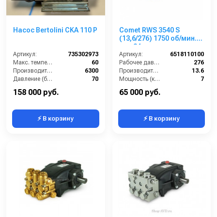
Насос Bertolini CKA 110 P
Comet RWS 3540 S
(13,6/276) 1750 об/мин.
вал 24мм
Артикул:
735302973
Артикул:
6518110100
Макс. температура воды (°C):
60
Рабочее давление (бар):
276
Производительность (л/ч):
6300
Производительность (л/мин):
13.6
Давление (бар):
70
Мощность (кВт):
7
Мощность (кВт):
14
Обороты двигателя (об/мин):
1750
158 000 руб.
65 000 руб.
⚡ В корзину
⚡ В корзину