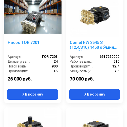
Насос TOR 7201
Comet RW 3545 S
(12,4/310) 1450 об/мин.
вал 24мм
Артикул:
TOR 7201
Артикул:
6517230000
Диаметр вала (мм):
24
Рабочее давление (бар):
310
Поток воды (л/час):
900
Производительность (л/мин):
12.4
Производительность (л/мин):
15
Мощность (кВт):
7.3
Давление (бар):
200
Обороты двигателя (об/мин):
1450
26 000 руб.
70 000 руб.
⚡ В корзину
⚡ В корзину