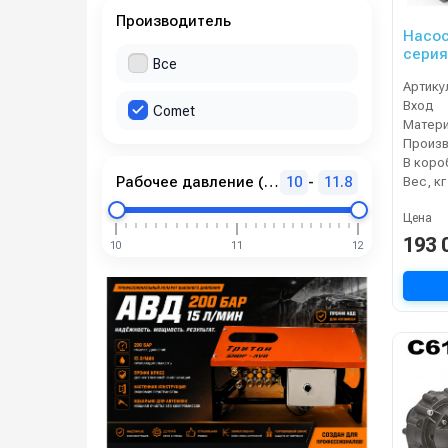
Производитель
Насо
серия
Все
гидро
Артику
бар) 
Вход
Comet
Матер
В коро
Рабочее давление (бар)
10
-
11.8
Вес, кг
Цена
193 
10
11
12