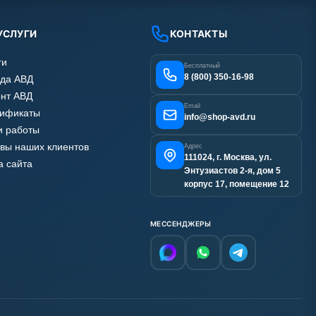
УСЛУГИ
КОНТАКТЫ
ги
Бесплатный
8 (800) 350-16-98
да АВД
нт АВД
Email
тификаты
info@shop-avd.ru
 работы
вы наших клиентов
Адрес
111024, г. Москва, ул.
а сайта
Энтузиастов 2-я, дом 5
корпус 17, помещение 12
МЕССЕНДЖЕРЫ