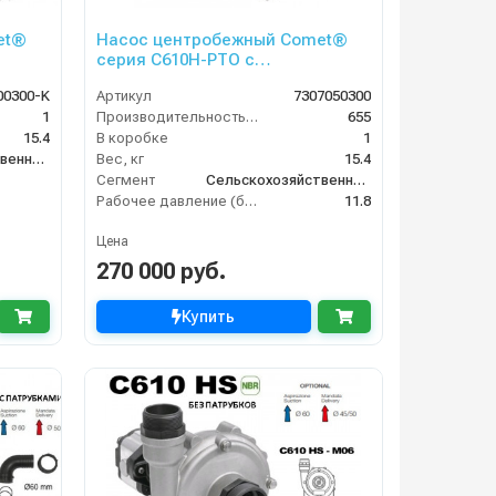
et®
Насос центробежный Comet®
серия C610H-PTO с
1,8
мультиплекатором (655 л/мин;
00300-K
Артикул
7307050300
11,8 бар) без патрубков
1
Производительность (л/мин)
655
15.4
В коробке
1
Сельскохозяйственный сегмент
Вес, кг
15.4
Сегмент
Сельскохозяйственный сегмент
Рабочее давление (бар)
11.8
Цена
270 000 руб.
Купить