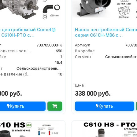
с центробежный Comet®
Насос центробежный Com
 C610H-PTO с
серия C610H-M06 с
иплекатором (655 л/мин;
гидромотором (655 л/мин; 6
л
7307050300-K
Артикул
73070
ар) + патрубки
+ патрубки
Производительность (л/мин)
650
В коробке
бке
1
Сегмент
15.4
нт
Сельскохозяйственный сегмент
Рабочее давление (бар)
10
Цена
000 руб.
338 000 руб.
Купить
Купить