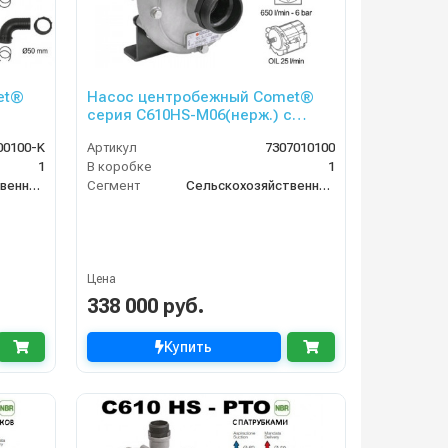
et®
Насос центробежный Comet®
серия C610HS-M06(нерж.) с
 бар)
гидромотором (655 л/мин; 6 бар)
00100-K
Артикул
7307010100
без патрубков
1
В коробке
1
Сельскохозяйственный сегмент
Сегмент
Сельскохозяйственный сегмент
Цена
338 000 руб.
Купить