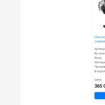
Насо
серия
гидро
Артику
бар) 
By-pas
Вход
Матер
В коро
Цена
365 