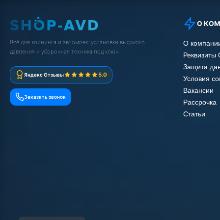
О КО
Всё для клининга и автомоек: установки высокого
О компани
давления и уборочная техника под ключ.
Реквизиты
Защита да
5.0
Яндекс Отзывы
Условия с
Вакансии
Заказать звонок
Рассрочка
Статьи