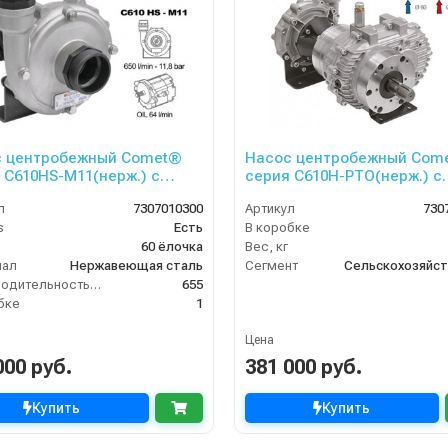
с центробежный Comet®
Насос центробежный Com
 C610HS-M11(нерж.) с
серия C610H-PTO(нерж.) с
мотором (655 л/мин; 11,8
мультиплекатором(655 л/
л
7307010300
Артикул
730
без патрубков
мин;11,8 бар)без патрубко
s
Есть
В коробке
60 ёлочка
Вес, кг
иал
Нержавеющая сталь
Сегмент
Производительность (л/мин)
655
бке
1
Цена
000 руб.
381 000 руб.
Купить
Купить