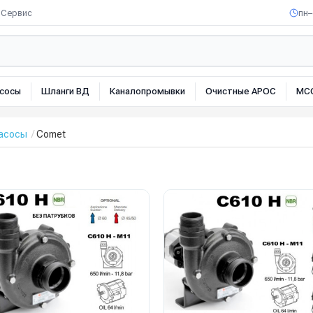
Сервис
пн–
сосы
Шланги ВД
Каналопромывки
Очистные АРОС
МС
асосы
Comet