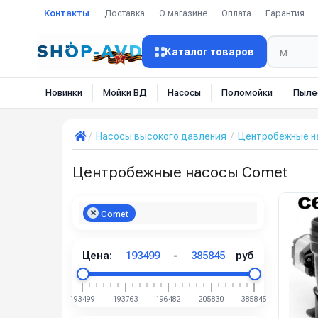
Контакты
Доставка
О магазине
Оплата
Гарантия
Каталог товаров
Новинки
Мойки ВД
Насосы
Поломойки
Пыле
Насосы высокого давления
Центробежные н
Центробежные насосы Comet
Comet
Цена:
193499
-
385845
руб
193499
193763
196482
205830
385845