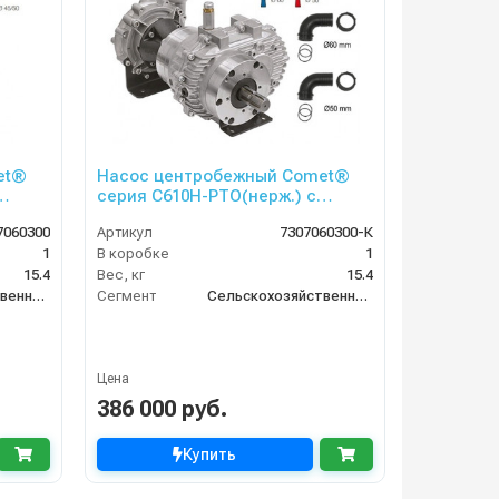
et®
Насос центробежный Comet®
серия C610H-PTO(нерж.) с
мультиплекатором(655 л/
7060300
Артикул
7307060300-К
в
мин;11,8 бар) + патрубки
1
В коробке
1
15.4
Вес, кг
15.4
Сельскохозяйственный сегмент
Сегмент
Сельскохозяйственный сегмент
Цена
386 000 руб.
Купить