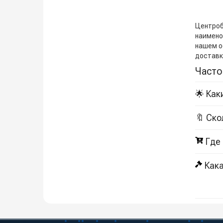
Центробе
наименов
нашем о
доставк
Часто
🌟 Как
🔖 Ско
Где
Кака