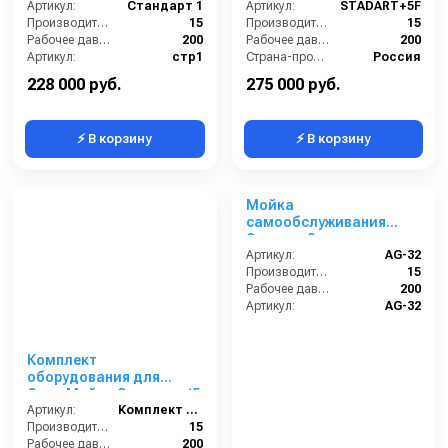
Артикул:
Стандарт 1
Артикул:
STADART+5F
Производительность (л/мин):
15
Производительность (л/мин):
15
Рабочее давление (бар):
200
Рабочее давление (бар):
200
Артикул:
стр1
Страна-производитель:
Россия
Страна-производитель:
Россия
Гарантия:
1 год
228 000 руб.
275 000 руб.
⚡ В корзину
⚡ В корзину
Комплект
Мойка
оборудования для
самообслуживания
СамоМойки Элеганс+ (5
Элеганс 2 поста
функции)
Артикул:
Комплект оборудования для МСО
Артикул:
AG-32
Производительность (л/мин):
15
Производительность (л/мин):
15
Рабочее давление (бар):
200
Рабочее давление (бар):
200