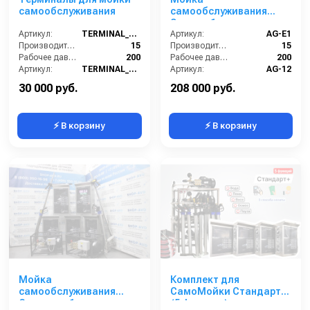
Выезд сервисного специалиста на вашу мойку 24/7
самообслуживания
самообслуживания
Эконом 1 пост
Гибкая система скидок на оборудование
Артикул:
TERMINAL_MSO
Артикул:
AG-E1
Обзор оборудования:
Производительность (л/мин):
15
Производительность (л/мин):
15
Рабочее давление (бар):
200
Рабочее давление (бар):
200
Артикул:
TERMINAL_MSO
Артикул:
AG-12
Страна-производитель:
Россия
Страна-производитель:
Россия
30 000 руб.
208 000 руб.
⚡ В корзину
⚡ В корзину
Мойка
Комплект для
самообслуживания
СамоМойки Стандарт+
Стандарт 1 пост
(5 функции)