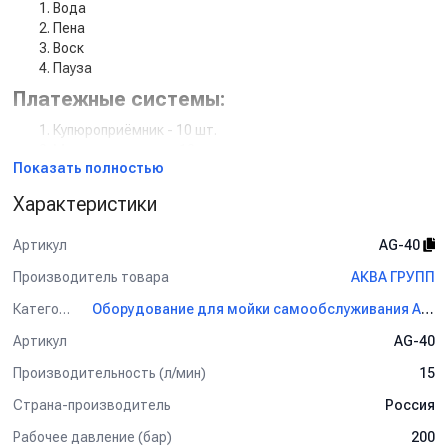
Вода
Пена
Воск
Пауза
Платежные системы:
Купюроприёмник - 10 шт.
Монетоприемник - 10 шт.
Показать полностью
Эквайринг (доп услуга)
QR код оплата по СБП (доп услуга)
Характеристики
Силовая часть:
Артикул
AG-40
Аппарат высокого давления 200 бар 15 литров в минуту -
10 шт.
Производитель товара
АКВА ГРУПП
20 дозирующих насосов [пена/воск]
Категория
Оборудование для мойки самообслуживания АКВА ГРУПП
Силовой блок управления - 10 шт.
Навесное оборудование:
Артикул
AG-40
Производительность (л/мин)
15
20 пистолетов [вода/пена]
20 консолей [вода/пена]
Страна-производитель
Россия
20 держателей пистолета [вода/пена]
40 держателя ковриков [вода/пена]
Рабочее давление (бар)
200