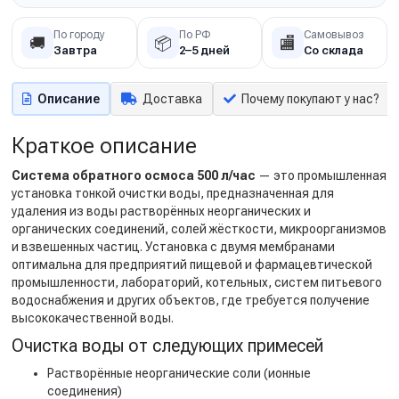
По городу
По РФ
Самовывоз
🚚
📦
🏬
Завтра
2–5 дней
Со склада
Описание
Доставка
Почему покупают у нас?
Краткое описание
Система обратного осмоса 500 л/час
— это промышленная
установка тонкой очистки воды, предназначенная для
удаления из воды растворённых неорганических и
органических соединений, солей жёсткости, микроорганизмов
и взвешенных частиц. Установка с двумя мембранами
оптимальна для предприятий пищевой и фармацевтической
промышленности, лабораторий, котельных, систем питьевого
водоснабжения и других объектов, где требуется получение
высококачественной воды.
Очистка воды от следующих примесей
Растворённые неорганические соли (ионные
соединения)