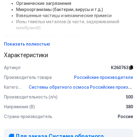
Органические загрязнения
Микроорганизмы (бактерии, вирусы и т.д.)
Взвешенные частицы и механические примеси
Ионы тяжёлых металлов (в части, задерживаемой
мембраной)
Характерные преимущества
Показать полностью
Высокая степень очистки — снижение солесодержания
до 98%.
Характеристики
Производительность 500 л/час — стабильный поток
очищенной воды.
Артикул
К260763
Конверсия воды (Recovery) 50–90% — экономное
Производитель товара
использование исходного ресурса.
Российские производители
Энергоэффективность при оптимальной настройке
Категория
Системы обратного осмоса Российские производители
давления и расхода.
Компактная конструкция — простая интеграция в
Производительность (л/ч)
500
технологические линии и помещения.
Напряжение (В)
380
Удобство эксплуатации и обслуживания (замена
картриджей и мембран).
Страна-производитель
Россия
Система автоматического контроля качества (TDS-
метр, манометры) и защиты мембран.
Основные характеристики
🚚 Для заказа Система обратного