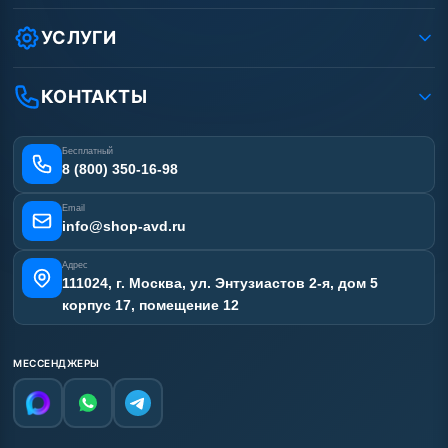
Как заказать?
Условия соглашения
Оплата
УСЛУГИ
Вакансии
Доставка
Услуги
Рассрочка
Гарантия
Аренда АВД
КОНТАКТЫ
Статьи
Лизинг
Ремонт АВД
Получить скидку
Сертификаты
Бесплатный
Наши работы
8 (800) 350-16-98
Отзывы наших клиентов
Email
Карта сайта
info@shop-avd.ru
Адрес
111024, г. Москва, ул. Энтузиастов 2-я, дом 5
корпус 17, помещение 12
МЕССЕНДЖЕРЫ