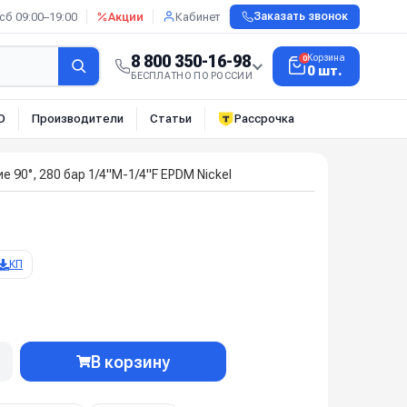
сб 09:00–19:00
Акции
Кабинет
Заказать звонок
8 800 350-16-98
Корзина
0
0 шт.
БЕСПЛАТНО ПО РОССИИ
О
Производители
Статьи
Рассрочка
 90°, 280 бар 1/4"M-1/4"F EPDM Nickel
КП
В корзину