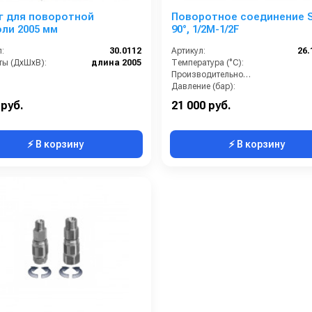
г для поворотной
Поворотное соединение 
ли 2005 мм
90°, 1/2M-1/2F
:
30.0112
Артикул:
26.
ты (ДхШхВ):
длина 2005
Температура (°C):
Производительность (л/мин):
Давление (бар):
Материал:
 руб.
21 000 руб.
⚡ В корзину
⚡ В корзину