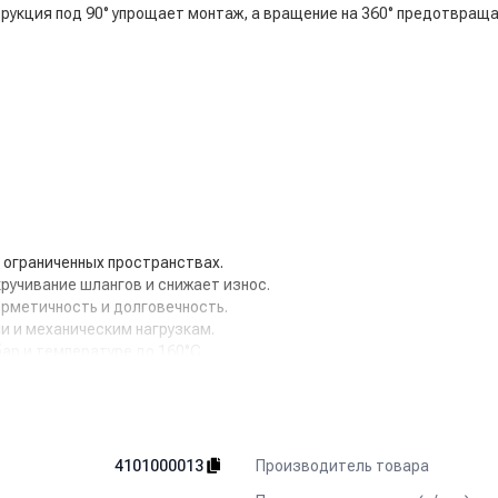
рукция под 90° упрощает монтаж, а вращение на 360° предотвраща
 ограниченных пространствах.
ручивание шлангов и снижает износ.
рметичность и долговечность.
и и механическим нагрузкам.
ар и температуре до 160°C.
DM Nickel — надёжное и долговечное решение для безопасно
Производитель товара
4101000013