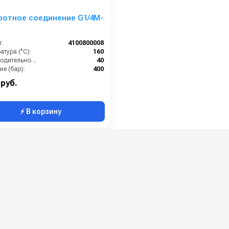
ротное соединение G1/4M-
:
4100800008
тура (°C):
160
Производительность (л/мин):
40
е (бар):
400
ал:
Нержавеющая сталь
 руб.
⚡ В корзину