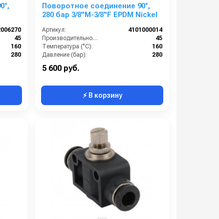
0°,
Поворотное соединение 90°,
280 бар 3/8"M-3/8"F EPDM Nickel
2006270
Артикул:
4101000014
45
Производительность (л/мин):
45
160
Температура (°C):
160
280
Давление (бар):
280
Италия
Страна-производитель:
Италия
5 600 руб.
⚡ В корзину