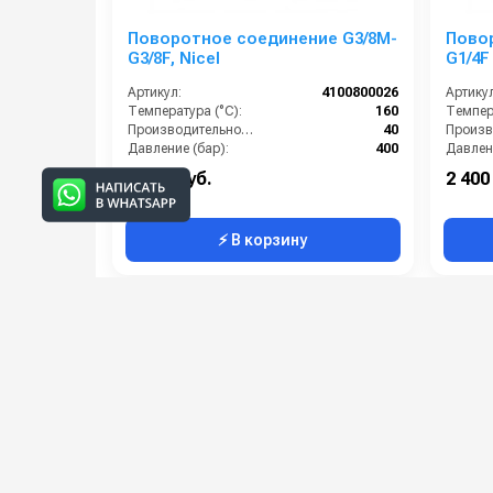
Поворотное соединение G3/8M-
Пово
G3/8F, Nicel
G1/4F
Артикул:
4100800026
Артикул
Температура (°C):
160
Темпера
Производительность (л/мин):
40
Давление (бар):
400
Давлени
Материал:
Никелированная латунь
Матери
2 000 руб.
2 400
⚡ В корзину
Категории сопутствующих товаров
Муфты вращающиеся прямые,
угловые и поворотные
соединения для консолей