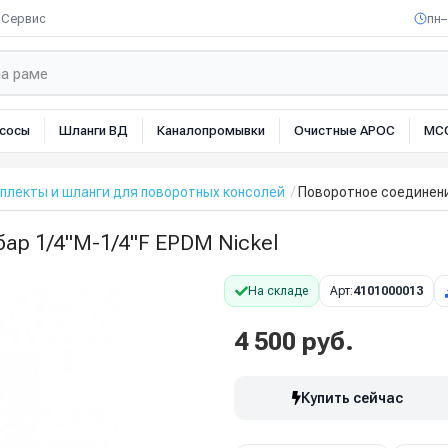
Сервис
пн–
сосы
Шланги ВД
Каналопромывки
Очистные АРОС
МС
лекты и шланги для поворотных консолей
Поворотное соединение
ар 1/4"M-1/4"F EPDM Nickel
На складе
Арт:
4101000013
4 500 руб.
Купить сейчас