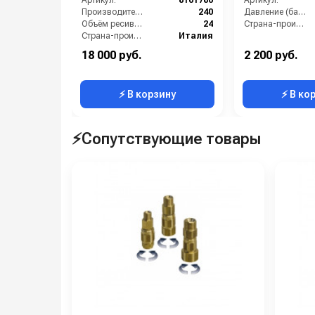
Артикул:
8101780
Артикул:
Производительность (л/мин):
240
Давление (бар):
Объём ресивера (л):
24
Страна-производитель:
Страна-производитель:
Италия
Рабочее давление (бар):
8
18 000 руб.
2 200 руб.
Мощность (кВт):
1.5
⚡ В корзину
⚡ В ко
⚡Сопутствующие товары