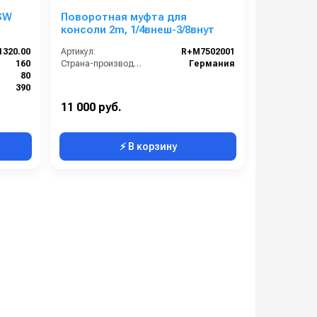
SW
Поворотная муфта для
консоли 2m, 1/4внеш-3/8внут
1320.00
Артикул:
R+M7502001
160
Страна-производитель:
Германия
80
390
Нержавеющая сталь
11 000 руб.
⚡ В корзину