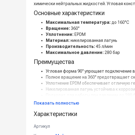
химически нейтральных жидкостей. Угловая конст
Основные характеристики
Максимальная температура:
до 160°C
Вращение:
360°
Уплотнение:
EPDM
Материал:
никелированная латунь
Производительность:
45 л/мин
Максимальное давление:
280 бар
Преимущества
Угловая форма 90° упрощает подключение в
Полное вращение на 360° предотвращает ск
Уплотнение EPDM обеспечивает отличную ге
Никелированная латунь устойчива к коррози
Подходит для работы при давлении до 280 б
Показать полностью
Поворотное соединение 90°, 1/4"M–1/4"F EP
Характеристики
Артикул