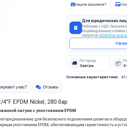
Нашли дешевле?
Спо
Для юридических лиц
Работаем с НДС, безналич
Индивидуальные условия д
запросов
info@shop-avd.ru
Оформ
По городу
П
🚚
📦
Завтра
2
Основные характеристики:
45 
окупают у нас?
Отзывы
/4"F EPDM Nickel, 280 бар
ованной латуни с уплотнением EPDM
ckel предназначено для безопасного подключения шлангов и обору
мерным уплотнением EPDM, обеспечивающим герметичность и усто