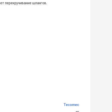
ет перекручивание шлангов.
й работы систем высокого давления!
Tecomec