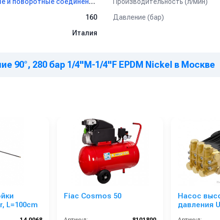
Производительность (л/мин)
Муфты вращающиеся прямые, угловые и поворотные соединения для консолей Tecomec
Давление (бар)
160
Италия
е 90°, 280 бар 1/4"M-1/4"F EPDM Nickel в Москве
ойки
Fiac Cosmos 50
Насос выс
r, L=100cm
давления 
21/25 S (21 