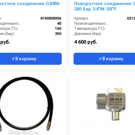
ротное соединение G3/8M-
Поворотное соединение 9
280 бар 1/4"M-3/8"F
:
4100800006
Артикул:
021
Производительность (л/мин):
40
Производительность (л/мин):
тура (°C):
160
Температура (°C):
е (бар):
350
Давление (бар):
Страна-производитель:
Италия
Страна-производитель:
 руб.
4 600 руб.
⚡ В корзину
⚡ В корзину