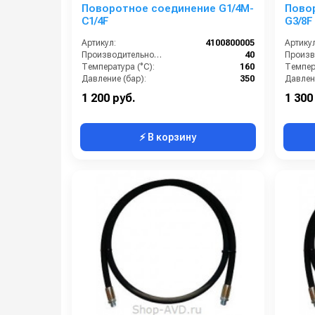
Поворотное соединение G1/4M-
Пово
C1/4F
G3/8F
Артикул:
4100800005
Артикул
Производительность (л/мин):
40
Температура (°C):
160
Темпера
Давление (бар):
350
Давлени
Страна-производитель:
Италия
1 200 руб.
1 300
⚡ В корзину