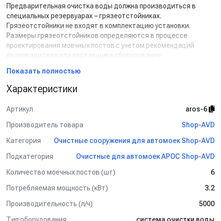
Предварительная очистка воды должна производиться в
специальных резервуарах – грязеотстойниках.
Грязеотстойники не входят в комплектацию установки.
Размеры грязеотстойников определяются в процессе
проектирования моечных постов с учетом рекомендаций
производителя или поставщика оборудования.
Показать полностью
Условия эксплуатации:
Система устанавливается в отапливаемом помещении.
Характеристики
Измерительные приборы и электрические шкафы должны быть
защищены от воды и попадания водяных брызг.
Артикул
aros-6
Температура окружающей среды, град +5 ... 50.
Влажность воздуха мах 90%.
Производитель товара
Shop-AVD
Категория
Очистные сооружения для автомоек Shop-AVD
Система отстоя воды.
Схема процесса:
Подкатегория
Очистные для автомоек АРОС Shop-AVD
Количество моечных постов (шт)
6
Потребляемая мощность (кВт)
3.2
Производительность (л/ч)
5000
Тип оборудования
система очистки воды