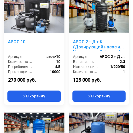
АРОС 10
АРОС 2 + Д + К
(Дозирующий насос и
Картриджный фильтр)
Артикул:
aros-10
Артикул:
АРОС 2 + Д + К
Количество моечных постов (шт):
10
Взвешенные вещества (мл/л):
2.3
Потребляемая мощность (кВт):
4.5
Источник питания (~/В/Гц):
1/220/50
Производительность (л/ч):
10000
Количество моечных постов (шт):
1
Объём буферной ёмкости (л):
2000
Нефтепродукты (мл/л):
6,5
270 000 руб.
125 000 руб.
⚡ В корзину
⚡ В корзину