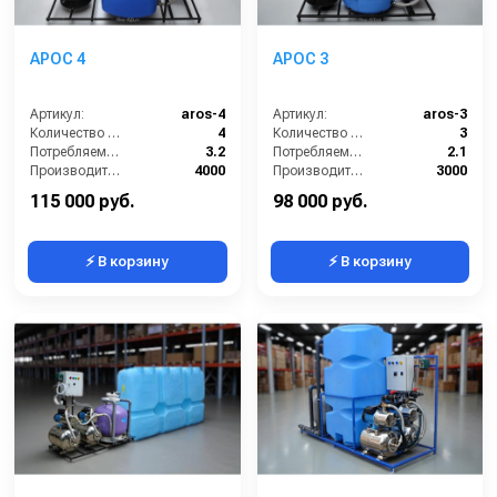
АРОС 4
АРОС 3
Артикул:
aros-4
Артикул:
aros-3
Количество моечных постов (шт):
4
Количество моечных постов (шт):
3
Потребляемая мощность (кВт):
3.2
Потребляемая мощность (кВт):
2.1
Производительность (л/ч):
4000
Производительность (л/ч):
3000
Объём буферной ёмкости (л):
500
Объём буферной ёмкости (л):
500
115 000 руб.
98 000 руб.
⚡ В корзину
⚡ В корзину