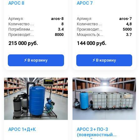
АРОС 8
АРОС 7
Артикул:
aros-8
Артикул:
aros-7
Количество моечных постов (шт):
8
Количество моечных постов (шт):
4,8
Потребляемая мощность (кВт):
3.4
Производительность (л/ч):
5000
Производительность (л/ч):
8000
Мощность (кВт):
3.7
Объём буферной ёмкости (л):
2000
Габариты (ДхШхВ):
1950х760х1650
215 000 руб.
144 000 руб.
⚡ В корзину
⚡ В корзину
АРОС 1+Д+К
АРОС 3 + ПО-3
(поверхностный
отстойник для