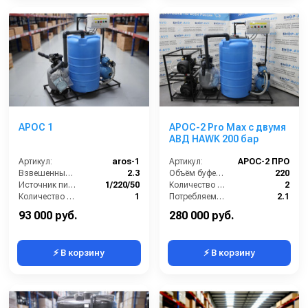
накопительных ёмкостей, фильтрующих элементов,
комплектация другими насосами эконом-класса или более
дорогими промышленными.
АРОС 1
АРОС-2 Pro Max с двумя
АВД HAWK 200 бар
Артикул:
aros-1
Артикул:
АРОС-2 ПРО
Взвешенные вещества (мл/л):
2.3
Объём буферной ёмкости (л):
220
Источник питания (~/В/Гц):
1/220/50
Количество моечных постов (шт):
2
Количество моечных постов (шт):
1
Потребляемая мощность (кВт):
2.1
Нефтепродукты (мл/л):
6,5
Производительность (л/ч):
2000
93 000 руб.
280 000 руб.
⚡ В корзину
⚡ В корзину