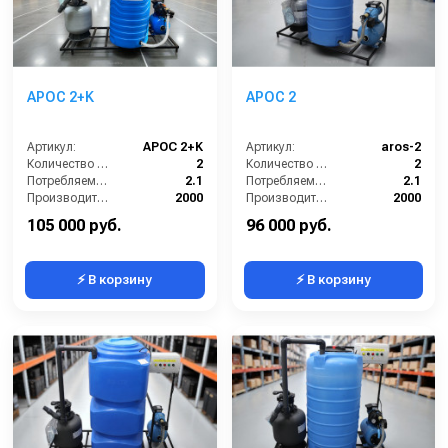
АРОС 2+K
АРОС 2
Артикул:
АРОС 2+K
Артикул:
aros-2
Количество моечных постов (шт):
2
Количество моечных постов (шт):
2
Потребляемая мощность (кВт):
2.1
Потребляемая мощность (кВт):
2.1
Производительность (л/ч):
2000
Производительность (л/ч):
2000
Объём буферной ёмкости (л):
220
Объём буферной ёмкости (л):
220
105 000 руб.
96 000 руб.
⚡ В корзину
⚡ В корзину