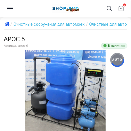
0
Очистные сооружения для автомоек
Очистные для автом
АРОС 5
В наличии
Артикул:
aros-6
AUTO