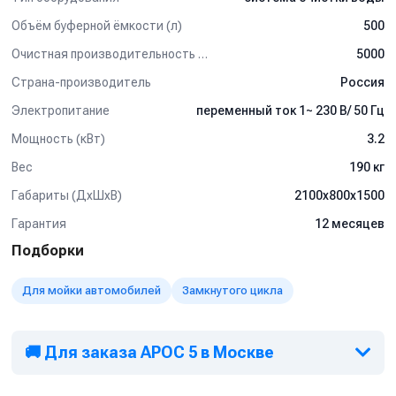
Объём буферной ёмкости (л)
500
Очистная производительность (л/ч)
5000
Страна-производитель
Россия
Электропитание
переменный ток 1~ 230 В/ 50 Гц
Мощность (кВт)
3.2
Вес
190 кг
Габариты (ДхШхВ)
2100х800х1500
Гарантия
12 месяцев
Описание функции установки.
Подборки
Из насосного отстойника вода подается погружным насосом
сначала в песочно-гравийную фильтрующую колонну, где
Для мойки автомобилей
Замкнутого цикла
происходит очистка сточных вод от механических примесей, а
затем в фильтрующую колону с сорбентом, где производиться
доочистка от нефтепродуктов. Далее вода поступает
резервуар для хранения воды, предназначенной для мойки
🚚 Для заказа АРОС 5 в Москве
автомобилей.
Для уничтожения микробов в воде и во избежание