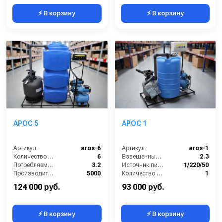
⚡ В корзину
⚡ В корзину
АРОС 5
АРОС 1
Артикул:
aros-6
Артикул:
aros-1
Количество моечных постов (шт):
6
Взвешенные вещества (мл/л):
2.3
Потребляемая мощность (кВт):
3.2
Источник питания (~/В/Гц):
1/220/50
Производительность (л/ч):
5000
Количество моечных постов (шт):
1
Объём буферной ёмкости (л):
500
Нефтепродукты (мл/л):
6,5
124 000 руб.
93 000 руб.
⚡ В корзину
⚡ В корзину