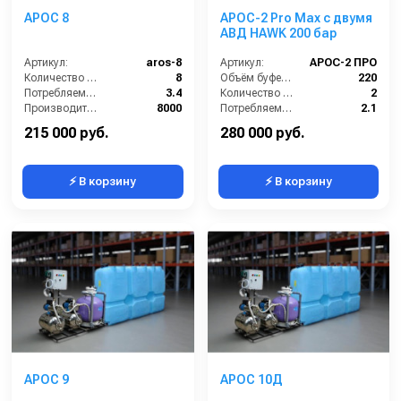
АРОС 8
АРОС-2 Pro Max с двумя
АВД HAWK 200 бар
Артикул:
aros-8
Артикул:
АРОС-2 ПРО
Количество моечных постов (шт):
8
Объём буферной ёмкости (л):
220
Потребляемая мощность (кВт):
3.4
Количество моечных постов (шт):
2
Производительность (л/ч):
8000
Потребляемая мощность (кВт):
2.1
Объём буферной ёмкости (л):
2000
Производительность (л/ч):
2000
215 000 руб.
280 000 руб.
⚡ В корзину
⚡ В корзину
АРОС 9
АРОС 10Д