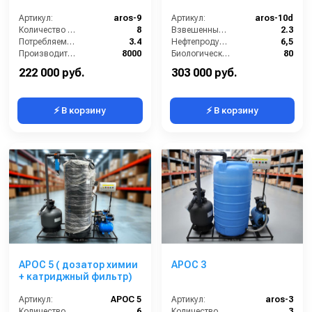
Артикул:
aros-9
Артикул:
aros-10d
Количество моечных постов (шт):
8
Взвешенные вещества (мл/л):
2.3
Потребляемая мощность (кВт):
3.4
Нефтепродукты (мл/л):
6,5
Производительность (л/ч):
8000
Биологическое потребление кислорода (мл/л):
80
Объём буферной ёмкости (л):
2000
Мощность (кВт):
6
222 000 руб.
303 000 руб.
⚡ В корзину
⚡ В корзину
АРОС 5 ( дозатор химии
АРОС 3
+ катриджный фильтр)
Артикул:
АРОС 5
Артикул:
aros-3
Количество моечных постов (шт):
6
Количество моечных постов (шт):
3