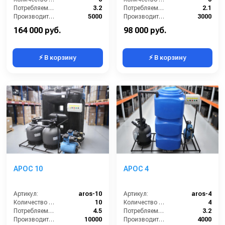
Потребляемая мощность (кВт):
3.2
Потребляемая мощность (кВт):
2.1
Производительность (л/ч):
5000
Производительность (л/ч):
3000
Объём буферной ёмкости (л):
500
Объём буферной ёмкости (л):
500
164 000 руб.
98 000 руб.
⚡ В корзину
⚡ В корзину
АРОС 10
АРОС 4
Артикул:
aros-10
Артикул:
aros-4
Количество моечных постов (шт):
10
Количество моечных постов (шт):
4
Потребляемая мощность (кВт):
4.5
Потребляемая мощность (кВт):
3.2
Производительность (л/ч):
10000
Производительность (л/ч):
4000