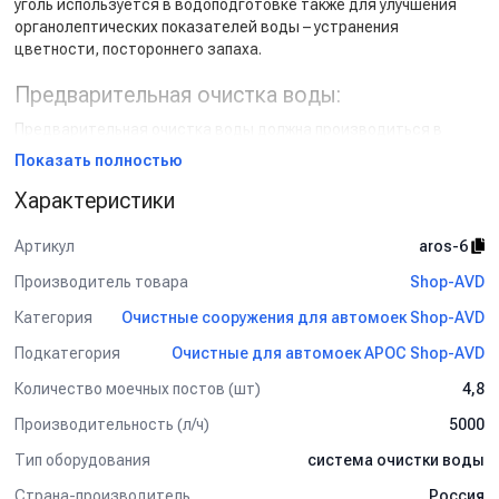
уголь используется в водоподготовке также для улучшения
органолептических показателей воды – устранения
цветности, постороннего запаха.
Предварительная очистка воды:
Предварительная очистка воды должна производиться в
специальных резервуарах – грязеотстойниках.
Показать полностью
Грязеотстойники не входят в комплектацию установки.
Размеры грязеотстойников определяются в процессе
Характеристики
проектирования моечных постов с учетом рекомендаций
производителя или поставщика оборудования.
Артикул
aros-6
Производитель товара
Условия эксплуатации:
Shop-AVD
Категория
Очистные сооружения для автомоек Shop-AVD
Система устанавливается в отапливаемом помещении.
Температура окружающей среды: +5…50°С.
Подкатегория
Очистные для автомоек АРОС Shop-AVD
Влажность воздуха мах: 90%.
Количество моечных постов (шт)
4,8
Система отстоя воды
Производительность (л/ч)
5000
.
Тип оборудования
система очистки воды
Схема процесса:
Страна-производитель
Россия