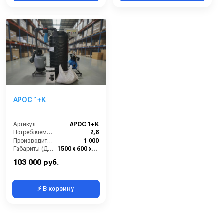
АРОС 1+К
Артикул:
АРОС 1+К
Потребляемая мощность (кВт):
2,8
Производительность (л/ч):
1 000
Габариты (ДхШхВ):
1500 х 600 х 1200
Тип оборудования:
система очистки воды
103 000 руб.
⚡ В корзину