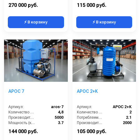
Объём буферной ёмкости (л):
2000
Объём буферной ёмкости (л):
500
270 000 руб.
115 000 руб.
⚡ В корзину
⚡ В корзину
АРОС 7
АРОС 2+K
Артикул:
aros-7
Артикул:
АРОС 2+K
Количество моечных постов (шт):
4,8
Количество моечных постов (шт):
2
Производительность (л/ч):
5000
Потребляемая мощность (кВт):
2.1
Мощность (кВт):
3.7
Производительность (л/ч):
2000
Габариты (ДхШхВ):
1950х760х1650
Объём буферной ёмкости (л):
220
144 000 руб.
105 000 руб.