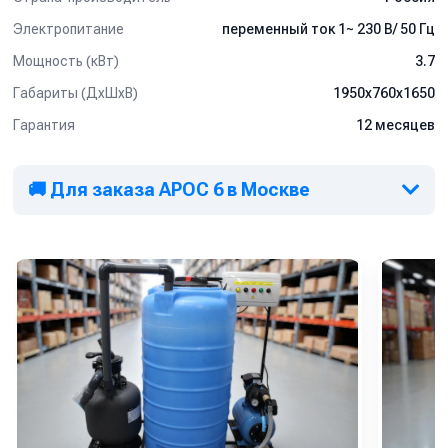
Электропитание
переменный ток 1~ 230 В/ 50 Гц
Мощность (кВт)
3.7
Габариты (ДхШхВ)
1950х760х1650
Гарантия
12 месяцев
🚚 Для заказа АРОС 6 в Москве
Описание функции установки.
Из насосного отстойника вода подается погружным насосом
сначала в песочно-гравийную фильтрующую колонну, где
происходит очистка сточных вод от механических примесей, а