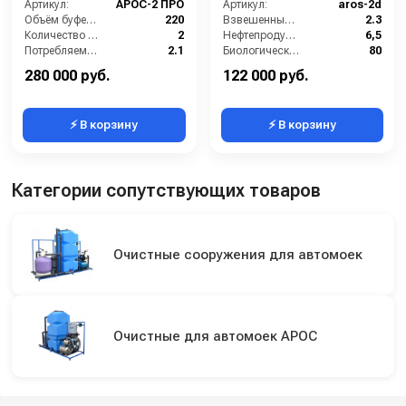
Артикул:
АРОС-2 ПРО
Артикул:
aros-2d
Объём буферной ёмкости (л):
220
Взвешенные вещества (мл/л):
2.3
Количество моечных постов (шт):
2
Нефтепродукты (мл/л):
6,5
Потребляемая мощность (кВт):
2.1
Биологическое потребление кислорода (мл/л):
80
Производительность (л/ч):
2000
Мощность (кВт):
1.5
280 000 руб.
122 000 руб.
⚡ В корзину
⚡ В корзину
Категории сопутствующих товаров
Очистные сооружения для автомоек
Очистные для автомоек АРОС