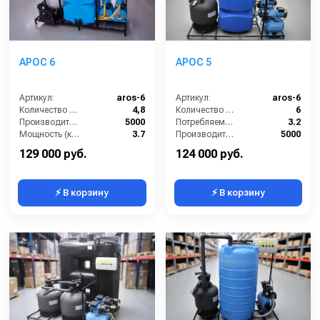
Поплавковый датчик уровня
Комплект труб
АРОС 6
АРОС 5
Артикул:
aros-6
Артикул:
aros-6
Количество моечных постов (шт):
4,8
Количество моечных постов (шт):
6
Производительность (л/ч):
5000
Потребляемая мощность (кВт):
3.2
Мощность (кВт):
3.7
Производительность (л/ч):
5000
Габариты (ДхШхВ):
1950х760х1650
Объём буферной ёмкости (л):
500
129 000 руб.
124 000 руб.
⚡ В корзину
⚡ В корзину