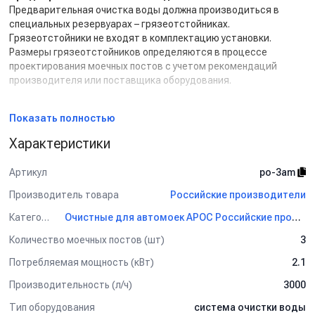
Предварительная очистка воды должна производиться в
специальных резервуарах – грязеотстойниках.
Грязеотстойники не входят в комплектацию установки.
Размеры грязеотстойников определяются в процессе
проектирования моечных постов с учетом рекомендаций
производителя или поставщика оборудования.
Условия эксплуатации:
Показать полностью
Система устанавливается в отапливаемом помещении.
Измерительные приборы и электрические шкафы должны быть
Характеристики
защищены от воды и попадания водяных брызг.
Температура окружающей среды, град +5 ... 50.
Артикул
po-3am
Влажность воздуха мах 90%.
Производитель товара
Российские производители
Описание функции установки.
Категория
Очистные для автомоек АРОС Российские производители
Из насосного отстойника вода подается погружным насосом
сначала в песочно-гравийную фильтрующую колонну, где
Количество моечных постов (шт)
3
происходит очистка сточных вод от механических примесей, а
Потребляемая мощность (кВт)
2.1
затем в фильтрующую колону с сорбентом, где производиться
доочистка от нефтепродуктов. Далее вода поступает
Производительность (л/ч)
3000
резервуар для хранения воды, предназначенной для мойки
автомобилей.
Тип оборудования
система очистки воды