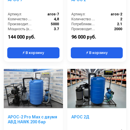
Артикул:
aros-7
Артикул:
aros-2
Количество моечных постов (шт):
4,8
Количество моечных постов (шт):
2
Производительность (л/ч):
5000
Потребляемая мощность (кВт):
2.1
Мощность (кВт):
3.7
Производительность (л/ч):
2000
Габариты (ДхШхВ):
1950х760х1650
Объём буферной ёмкости (л):
220
144 000 руб.
96 000 руб.
⚡ В корзину
⚡ В корзину
АРОС-2 Pro Max с двумя
АРОС 2Д
АВД HAWK 200 бар