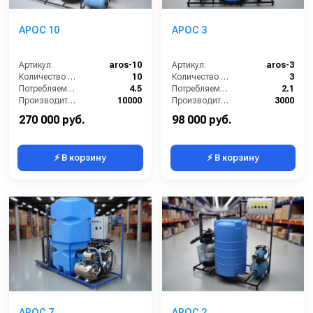
АРОС 10
АРОС 3
Артикул:
aros-10
Артикул:
aros-3
Количество моечных постов (шт):
10
Количество моечных постов (шт):
3
Потребляемая мощность (кВт):
4.5
Потребляемая мощность (кВт):
2.1
Производительность (л/ч):
10000
Производительность (л/ч):
3000
Объём буферной ёмкости (л):
2000
Объём буферной ёмкости (л):
500
270 000 руб.
98 000 руб.
⚡ В корзину
⚡ В корзину
АРОС 7
АРОС 2