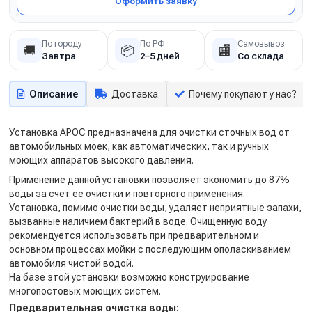
Оформить заявку
По городу
По РФ
Самовывоз
🚚
📦
🏬
Завтра
2–5 дней
Со склада
Описание
Доставка
Почему покупают у нас?
Установка АРОС предназначена для очистки сточных вод от
автомобильных моек, как автоматических, так и ручных
моющих аппаратов высокого давления.
Применение данной установки позволяет экономить до 87%
воды за счет ее очистки и повторного применения.
Установка, помимо очистки воды, удаляет неприятные запахи,
вызванные наличием бактерий в воде. Очищенную воду
рекомендуется использовать при предварительном и
основном процессах мойки с последующим ополаскиванием
автомобиля чистой водой.
На базе этой установки возможно конструирование
многопостовых моющих систем
.
Предварительная очистка воды: