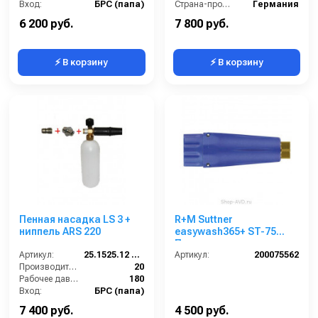
Вход:
БРС (папа)
Страна-производитель:
Германия
Материал:
Латунь
6 200 руб.
7 800 руб.
⚡ В корзину
⚡ В корзину
Пенная насадка LS 3 +
R+M Suttner
ниппель ARS 220
easywash365+ ST-75
Пенная насадка с
Артикул:
25.1525.12 ARS220
форсункой 1.6 мм
Артикул:
200075562
Производительность (л/мин):
20
Рабочее давление (бар):
180
Вход:
БРС (папа)
Выход:
Форсунка
7 400 руб.
4 500 руб.