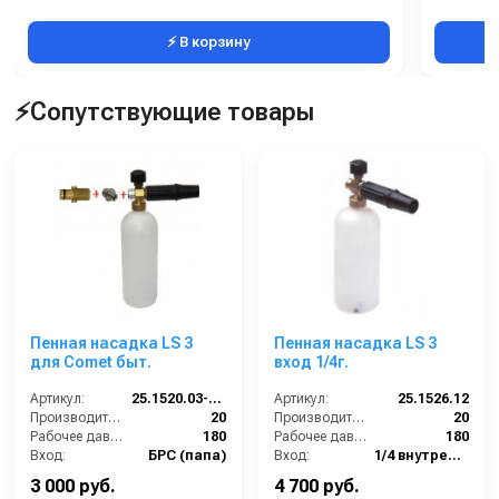
⚡ В корзину
⚡Сопутствующие товары
Пенная насадка LS 3
Пенная насадка LS 3
для Comet быт.
вход 1/4г.
Артикул:
25.1520.03-CMB
Артикул:
25.1526.12
Производительность (л/мин):
20
Производительность (л/мин):
20
Рабочее давление (бар):
180
Рабочее давление (бар):
180
Вход:
БРС (папа)
Вход:
1/4 внутренняя резьба
Материал:
Латунь
Выход:
Форсунка
3 000 руб.
4 700 руб.