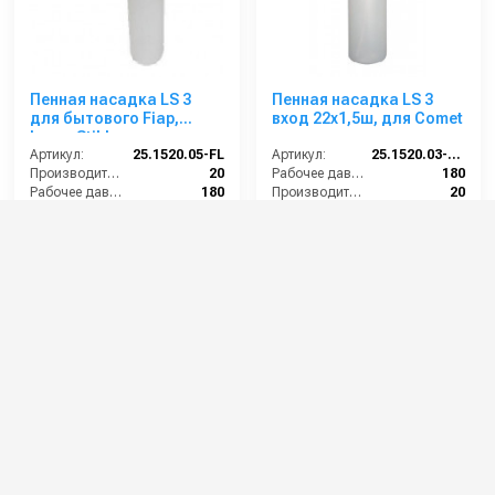
Пенная насадка LS 3
Пенная насадка LS 3
для бытового Fiap,
вход 22х1,5ш, для Comet
Lavor,Stihl.
Артикул:
25.1520.05-FL
Артикул:
25.1520.03-CM
Производительность (л/мин):
20
Рабочее давление (бар):
180
Рабочее давление (бар):
180
Производительность (л/мин):
20
Вход:
БРС (папа)
Вход:
22х1,5 наружняя резьба
Материал:
Латунь
Выход:
Форсунка
7 000 руб.
6 200 руб.
⚡ В корзину
⚡ В корзину