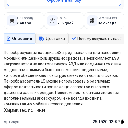
Оформить заявку
По городу
По РФ
Самовывоз
🚚
📦
🏬
Завтра
2–5 дней
Со склада
Описание
Доставка
Почему покупают у нас?
Пенообразующая насадка LS3, предназначена для нанесения
моющих или дезинфицирующих средств, Пенокомплект LS3
накручивается на пистолет/курок АВД или соединяется с ним
же дополнительными быстросьемными соединениеми,
которые обеспечивают быструю смену на ствол для смыва.
Пенообразователь LS можно использовать в различных
сферах деятельности при помощи аппаратов высокого
давления разных брендов. Пенокомплект с бачком является
дополнительным аксессуаром и не всегда входит в
комплектацию мойки высокого давления.
Характеристики
Артикул
25.1520.02-KP