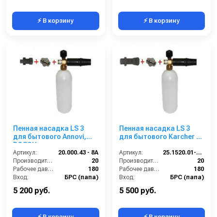
⚡ В корзину
⚡ В корзину
Пенная насадка LS 3
Пенная насадка LS 3
для бытового Annovi,
для бытового Karcher с
BOSCH
пластиковым входом и
Артикул:
20.000.43 - 8A
латунной резьбой
Артикул:
25.1520.01-KB
Производительность (л/мин):
20
Производительность (л/мин):
20
Рабочее давление (бар):
180
Рабочее давление (бар):
180
Вход:
БРС (папа)
Вход:
БРС (папа)
Материал:
Латунь
Материал:
Латунь
5 200 руб.
5 500 руб.
⚡ В корзину
⚡ В корзину