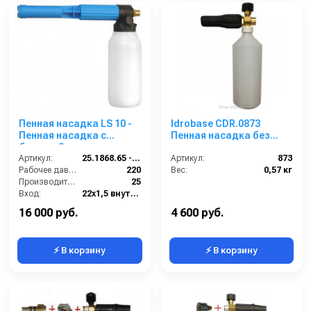
Пенная насадка LS 10 -
Idrobase CDR.0873
Пенная насадка с
Пенная насадка без
бачком 2 л. для
адаптеров
профессионального
Артикул:
25.1868.65 -KP
Артикул:
873
Karcher
Рабочее давление (бар):
220
Вес:
0,57 кг
Производительность (л/мин):
25
Вход:
22х1,5 внутренняя резьба
Выход:
Форсунка
16 000 руб.
4 600 руб.
⚡ В корзину
⚡ В корзину