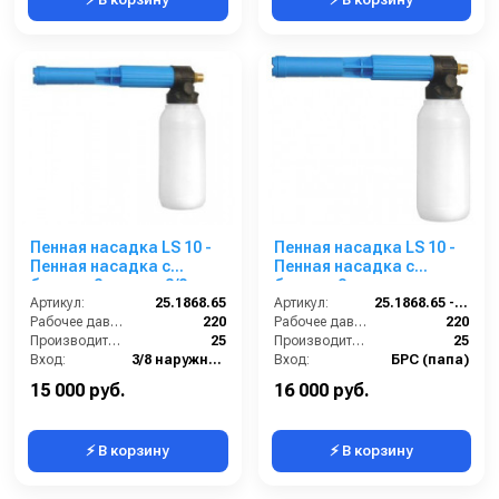
Пенная насадка LS 10 -
Пенная насадка LS 10 -
Пенная насадка с
Пенная насадка с
бачком 2 л. вход 3/8 ш.
бачком 2 л.для
Артикул:
25.1868.65
бытового Karcher
Артикул:
25.1868.65 -KB
Рабочее давление (бар):
220
Рабочее давление (бар):
220
Производительность (л/мин):
25
Производительность (л/мин):
25
Вход:
3/8 наружняя резьба
Вход:
БРС (папа)
Выход:
Форсунка
Выход:
Форсунка
15 000 руб.
16 000 руб.
⚡ В корзину
⚡ В корзину