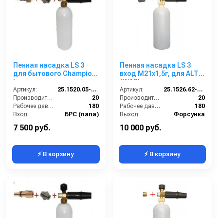
Пенная насадка LS 3
Пенная насадка LS 3
для бытового Champion
вход М21x1,5г, для ALTO
Lavor.
(WAP)
Артикул:
25.1520.05-CH
Артикул:
25.1526.62-21х1,5
Производительность (л/мин):
20
Производительность (л/мин):
20
Рабочее давление (бар):
180
Рабочее давление (бар):
180
Вход:
БРС (папа)
Выход:
Форсунка
Материал:
Латунь
Материал:
Латунь
7 500 руб.
10 000 руб.
⚡ В корзину
⚡ В корзину