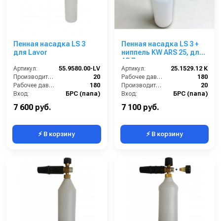
Пенная насадка LS 3
Пенная насадка LS 3 +
для Lavor
ниппель KW ARS 25, для
АВД
Артикул:
55.9580.00-LV
Артикул:
25.1529.12 К
Производительность (л/мин):
20
Рабочее давление (бар):
180
Рабочее давление (бар):
180
Производительность (л/мин):
20
Вход:
БРС (папа)
Вход:
БРС (папа)
Материал:
Латунь
Выход:
Форсунка
7 600 руб.
7 100 руб.
⚡ В корзину
⚡ В корзину