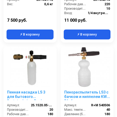
Вес:
0,6 кг
(черный)
Рабочее давление (бар):
220
Производительность (л/мин):
10
Вход:
1/4 внутренняя резьба
Материал:
Латунь
7 500 руб.
11 000 руб.
⚡ В корзину
⚡ В корзину
Пенная насадка LS 3
Пенораспылитель LS3 с
для бытового
бачком и ниппелем KW
Portotechnica, Bosh.
PA. 6 шт. в упаковке
Артикул:
25.1520.05-PB
Артикул:
R+M 540506
Производительность (л/мин):
20
Макс. температура горячей воды (°C):
40
Рабочее давление (бар):
180
Давление (бар):
180