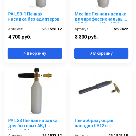
PA LS3-1 Пенная
Mecline Пенная насадка
насадка без адаптеров
для профессиональных
АВД Керхер HD и HDS
Артикул:
25.1526.12
Артикул:
7899422
4 700 руб.
3 300 руб.
⚡ В корзину
⚡ В корзину
PA LS3 Пенная насадка
Пенообразующая
для бытовых АВД
насадка LS12 с
Керхер K (латунь)
наружным эжектором;
Артикул:
25.1527.12
вход 1/4г - 3/8ш-ш.
Артикул:
25.1845.18