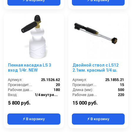
Пенная насадка LS 3
Двойной ствол с LS12
вход 1/4г. NEW
2.1мм. красный 1/4 ш.
Артикул:
25.1526.62
Артикул:
25.1855.21
Производительность (л/мин):
20
Производительность (л/мин):
15
Рабочее давление (бар):
180
Длина (мм):
500
Вход:
1/4 внутренняя резьба
Рабочее давление (бар):
220
Выход:
Форсунка
Вход:
1/4 наружняя резьба
5 800 руб.
15 000 руб.
⚡ В корзину
⚡ В корзину