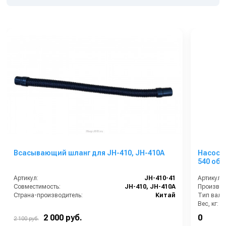
Всасывающий шланг для JH-410, JH-410A
Насос 
540 об/
гидрав
Артикул:
JH-410-41
Артикул:
Совместимость:
JH-410, JH-410A
Страна-производитель:
Китай
Тип вала
Вес, кг:
Габаритн
2 000 руб.
0
2 100 руб.
Расход во