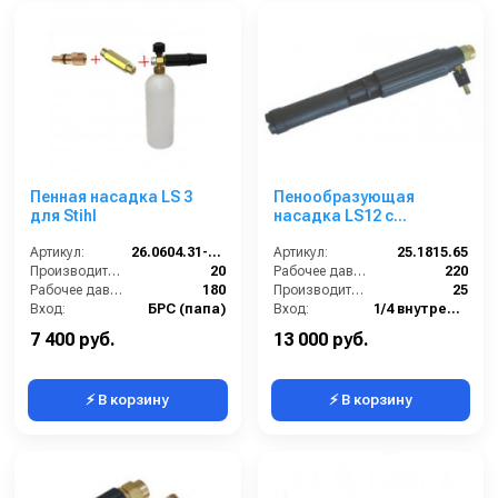
Пенная насадка LS 3
Пенообразующая
для Stihl
насадка LS12 с
наружным эжектором;
Артикул:
26.0604.31-ST
(нерж) вход 1/4г -
Артикул:
25.1815.65
Производительность (л/мин):
20
форсунка 1.5 мм
Рабочее давление (бар):
220
Рабочее давление (бар):
180
Производительность (л/мин):
25
Вход:
БРС (папа)
Вход:
1/4 внутренняя резьба
Материал:
Латунь
Материал:
Нержавеющая сталь
7 400 руб.
13 000 руб.
⚡ В корзину
⚡ В корзину