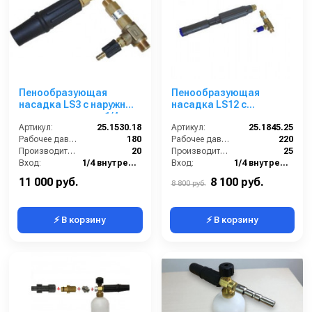
Пенообразующая
Пенообразующая
насадка LS3 с наружным
насадка LS12 с
эжектором; вход 1/4г -
наружным эжектором;
3/8ш-ш.
Артикул:
25.1530.18
вход 1/4г - 3/8ш-ш.
Артикул:
25.1845.25
Рабочее давление (бар):
180
(синий)
Рабочее давление (бар):
220
Производительность (л/мин):
20
Производительность (л/мин):
25
Вход:
1/4 внутренняя резьба
Вход:
1/4 внутренняя резьба
Материал:
Латунь
Материал:
Латунь
11 000 руб.
8 100 руб.
8 800 руб.
⚡ В корзину
⚡ В корзину