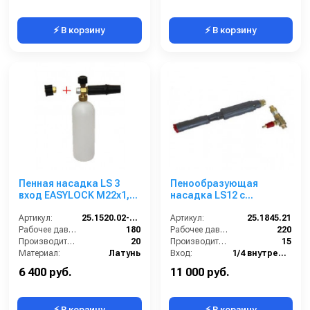
⚡ В корзину
⚡ В корзину
Пенная насадка LS 3
Пенообразующая
вход EASYLOCK М22х1,5
насадка LS12 с
г., для
наружным эжектором;
профессионального
Артикул:
25.1520.02-KP EASYLOCK
вход 1/4г - 3/8ш-ш.
Артикул:
25.1845.21
Karcher
Рабочее давление (бар):
180
(красный)
Рабочее давление (бар):
220
Производительность (л/мин):
20
Производительность (л/мин):
15
Материал:
Латунь
Вход:
1/4 внутренняя резьба
Объём, л:
1
Материал:
Латунь
6 400 руб.
11 000 руб.
⚡ В корзину
⚡ В корзину