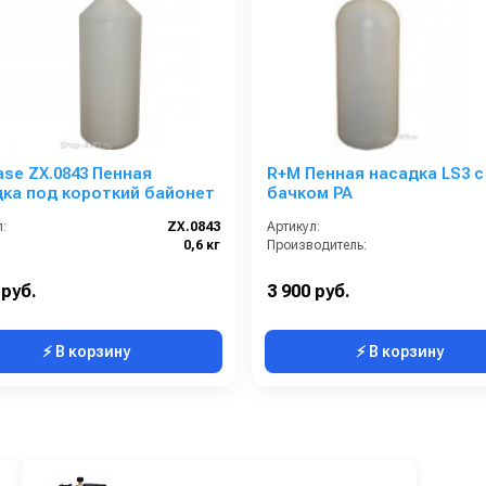
ase ZX.0843 Пенная
R+M Пенная насадка LS3 с
ка под короткий байонет
бачком PA
:
ZX.0843
Артикул:
0,6 кг
Производитель:
 руб.
3 900 руб.
⚡ В корзину
⚡ В корзину