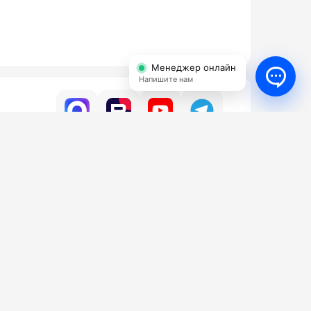
Менеджер онлайн
Напишите нам
УСЛУГИ
КОНТАКТЫ
ги
Бесплатный
8 (800) 350-16-98
да АВД
нт АВД
Email
тификаты
info@shop-avd.ru
 работы