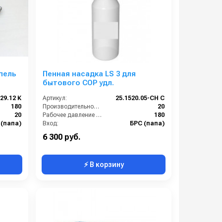
пель
Пенная насадка LS 3 для
бытового COP удл.
29.12 К
Артикул:
25.1520.05-CH С
180
Производительность (л/мин):
20
20
Рабочее давление (бар):
180
 (папа)
Вход:
БРС (папа)
рсунка
Материал:
Латунь
6 300 руб.
⚡ В корзину