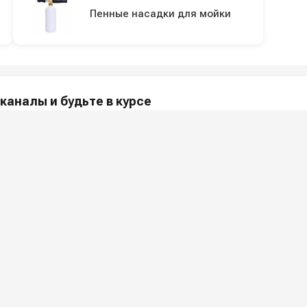
Пенные насадки для мойки
каналы и будьте в курсе
акции и полезные советы — в наших официальных каналах.
МПАНИИ
ПОКУПАТЕЛЯМ
и
Как заказать?
Услу
 ООО «Шоп АВД»
Оплата
Арен
нных клиента
Доставка
Ремо
оглашения
Гарантия
Сер
Лизинг
Наши