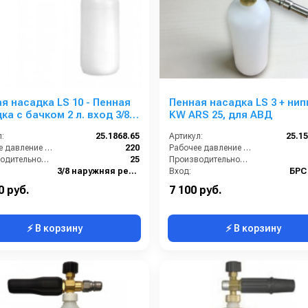
я насадка LS 10 - Пенная
Пенная насадка LS 3 + нип
ка с бачком 2 л. вход 3/8
KW ARS 25, для АВД
:
25.1868.65
Артикул:
25.15
Рабочее давление (бар):
220
Рабочее давление (бар):
Производительность (л/мин):
25
Производительность (л/мин):
3/8 наружняя резьба
Вход:
БРС
Форсунка
Выход:
Фо
0 руб.
7 100 руб.
⚡ В корзину
⚡ В корзину