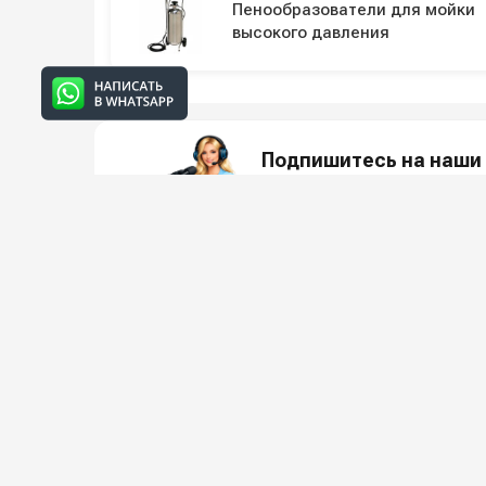
Пенообразователи для мойки
высокого давления
Подпишитесь на наши 
Новинки оборудования, обзоры, 
О КО
Всё для клининга и автомоек: установки высокого
О компани
давления и уборочная техника под ключ.
Реквизиты
Защита да
5.0
Яндекс Отзывы
Условия с
Вакансии
Заказать звонок