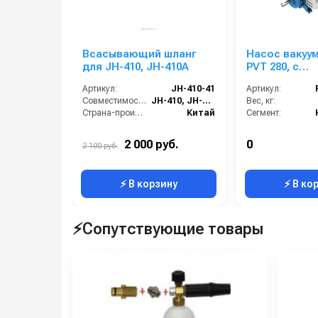
Всасывающий шланг
Насос вакуу
для JH-410, JH-410A
PVT 280, с
гидромоторо
Артикул:
JH-410-41
Артикул:
гидротрансм
Совместимость:
JH-410, JH-410A
Вес, кг:
левое враще
Страна-производитель:
Китай
Сегмент:
2 000 руб.
0
2 100 руб.
⚡ В корзину
⚡ В ко
⚡Сопутствующие товары