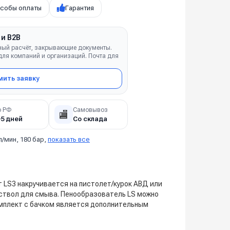
собы оплаты
Гарантия
 и B2B
ный расчёт, закрывающие документы.
ля компаний и организаций. Почта для
ить заявку
о РФ
Самовывоз
🏬
–5 дней
Со склада
л/мин, 180 бар,
показать все
LS3 накручивается на пистолет/курок АВД или
ствол для смыва. Пенообразователь LS можно
омплект с бачком является дополнительным