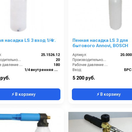
я насадка LS 3 вход 1/4г.
Пенная насадка LS 3 для
бытового Annovi, BOSCH
:
25.1526.12
Артикул:
20.000
Производительность (л/мин):
20
Производительность (л/мин):
Рабочее давление (бар):
180
Рабочее давление (бар):
1/4 внутренняя резьба
Вход:
БРС
Форсунка
Материал:
 руб.
5 200 руб.
⚡ В корзину
⚡ В корзину