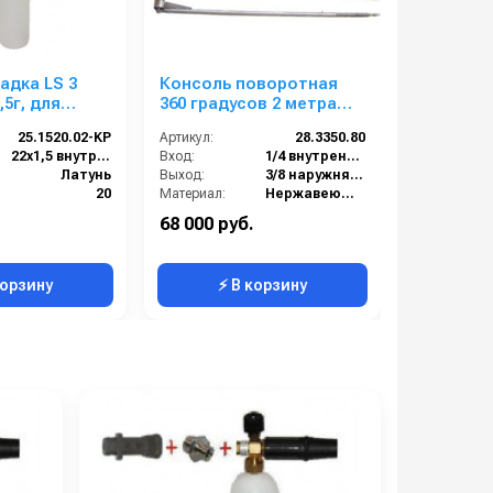
адка LS 3
Консоль поворотная
Насос ва
, для
360 градусов 2 метра
лопастно
нального
(нерж) с усиленным
45M, 540 
25.1520.02-KP
Артикул:
28.3350.80
Артикул:
поворотным фитингом
вращ,ред
22х1,5 внутренняя резьба
Вход:
1/4 внутренняя резьба
гидравли
Латунь
Выход:
3/8 наружняя резьба
Тип вала:
управлен
):
20
Материал:
Нержавеющая сталь
Вес, кг:
1
Производительность (л/мин):
40
68 000 руб.
0
1.25
В коробке:
2
корзину
⚡ В корзину
⚡ 