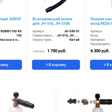
мный JUROP
Всасывающий шланг
Пенная нас
для JH-510, JH-510A
вход М22х1,5г
м и
профессио
F828051102-К5
Артикул:
JH-530-51
Артикул:
иссией,
Karcher
192
Совместимость:
JH-510, JH-510A
Вход:
ние
Насосы и насосные станции
Страна-производитель:
Китай
Материал:
Производительность (л/мин
Объём, л:
1 700 руб.
6 300 руб.
1 800 руб.
Размер форсунки:
рзину
⚡ В корзину
⚡ В 