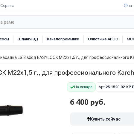
Сервис
пн–
сосы
Шланги ВД
Каналопромывки
Очистные АРОС
МС
 насадка LS 3 вход EASYLOCK М22х1,5 г., для профессионального K
CK М22х1,5 г., для профессионального Karch
На складе
Арт:
25.1520.02-KP
6 400 руб.
Купить сейчас