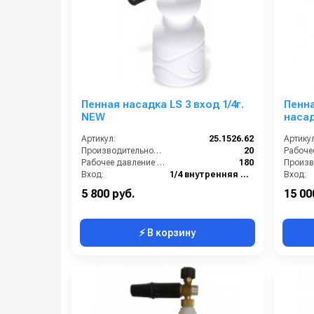
Пенная насадка LS 3 вход 1/4г.
Пенна
NEW
насад
ш.
Артикул:
25.1526.62
Артикул
Производительность (л/мин):
20
Рабочее давление (бар):
180
Вход:
1/4 внутренняя резьба
Вход:
Выход:
Форсунка
Выход:
5 800 руб.
15 00
⚡ В корзину