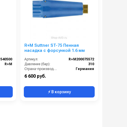
R+M Suttner ST-75 Пенная
насадка с форсункой 1.6 мм
540500
Артикул:
R+M200075572
R+M
Давление (бар):
310
Страна-производитель:
Германия
6 600 руб.
⚡ В корзину