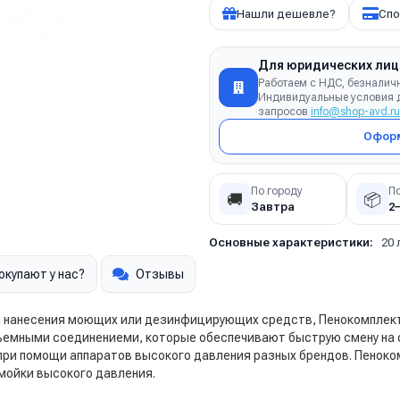
Нашли дешевле?
Спо
Для юридических лиц
Работаем с НДС, безналич
Индивидуальные условия д
запросов
info@shop-avd.ru
Оформ
По городу
П
🚚
📦
Завтра
2
Основные характеристики:
20 
окупают у нас?
Отзывы
 нанесения моющих или дезинфицирующих средств, Пенокомплект 
ьемными соединениеми, которые обеспечивают быструю смену на 
при помощи аппаратов высокого давления разных брендов. Пенок
мойки высокого давления.