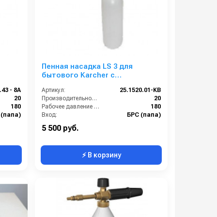
Пенная насадка LS 3 для
бытового Karcher с
пластиковым входом и
.43 - 8A
Артикул:
25.1520.01-KB
латунной резьбой
20
Производительность (л/мин):
20
180
Рабочее давление (бар):
180
 (папа)
Вход:
БРС (папа)
Латунь
Материал:
Латунь
5 500 руб.
⚡ В корзину