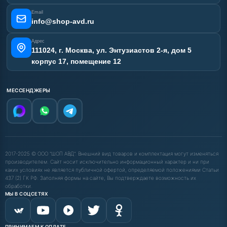
Отзывы наших клиентов
Email
Карта сайта
info@shop-avd.ru
Адрес
111024, г. Москва, ул. Энтузиастов 2-я, дом 5
корпус 17, помещение 12
МЕССЕНДЖЕРЫ
2017-2025 © ООО "ШОП АВД". Внешний вид товаров и комплектация могут изменяться
производителем. Сайт носит исключительно информационный характер и ни при
каких условиях не является публичной офертой, определяемой положениями Статьи
437 (2) ГК РФ. Заполняя формы на сайте, Вы подтверждаете возможность их
обработки.
МЫ В СОЦСЕТЯХ
ПРИНИМАЕМ К ОПЛАТЕ