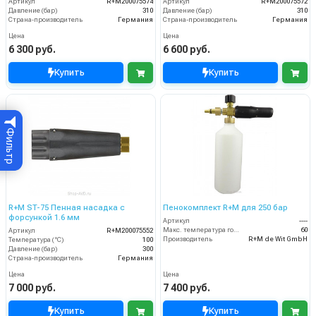
Артикул
R+M200075574
Артикул
R+M200075572
Давление (бар)
310
Давление (бар)
310
Страна-производитель
Германия
Страна-производитель
Германия
Цена
Цена
6 300 руб.
6 600 руб.
Купить
Купить
Фильтр
R+M ST-75 Пенная насадка с
Пенокомплект R+M для 250 бар
форсункой 1.6 мм
Артикул
----
Макс. температура горячей воды (°C)
60
Артикул
R+M200075552
Производитель
R+M de Wit GmbH
Температура (°C)
100
Давление (бар)
300
Страна-производитель
Германия
Цена
Цена
7 000 руб.
7 400 руб.
Купить
Купить