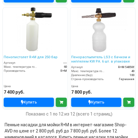
Пенопистолет R+M для 250 бар
Пенораспылитель LS3 с бачком и
ниппелем KW PA. 6 шт. в упаковке
Артикул
----
Макс. температура горячей воды (°C)
60
Артикул
R+M 540506
Производитель
R+M
Макс. температура горячей воды (°C)
40
Давление (бар)
180
Страна-производитель
Германия
Цена
Цена
7 400 руб.
7 800 руб.
Купить
Купить
Показано с 1 по 12 из 12 (всего 1 страниц)
Пенные насадки для мойки R+M в интернет-магазине Shop-
AVD по цене от 2 800 руб. руб до 7 800 руб. руб. Более 12
наименований в каталоге. Купить пенные насадки для мойки