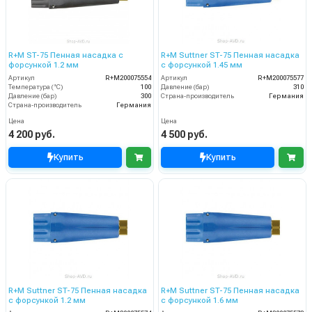
R+M ST-75 Пенная насадка с
R+M Suttner ST-75 Пенная насадка
форсункой 1.2 мм
с форсункой 1.45 мм
Артикул
R+M200075554
Артикул
R+M200075577
Температура (°C)
100
Давление (бар)
310
Давление (бар)
300
Страна-производитель
Германия
Страна-производитель
Германия
Цена
Цена
4 200 руб.
4 500 руб.
Купить
Купить
R+M Suttner ST-75 Пенная насадка
R+M Suttner ST-75 Пенная насадка
с форсункой 1.2 мм
с форсункой 1.6 мм