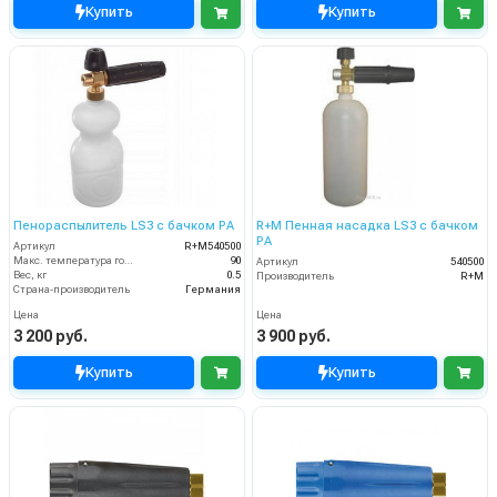
Купить
Купить
Пенораспылитель LS3 с бачком PA
R+M Пенная насадка LS3 с бачком
PA
Артикул
R+M540500
Макс. температура горячей воды (°C)
90
Артикул
540500
Вес, кг
0.5
Производитель
R+M
Страна-производитель
Германия
Цена
Цена
3 200 руб.
3 900 руб.
Купить
Купить