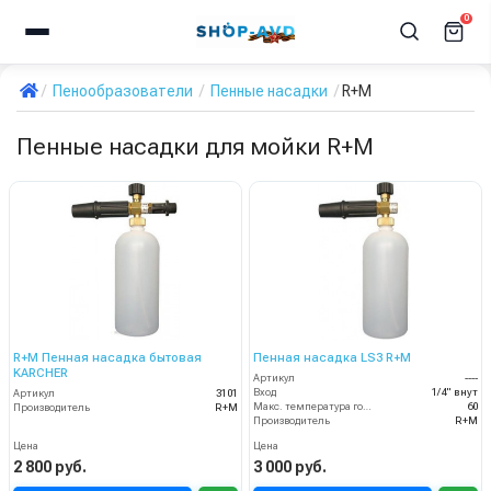
0
Пенообразователи
Пенные насадки
R+M
Пенные насадки для мойки R+M
R+M Пенная насадка бытовая
Пенная насадка LS3 R+M
KARCHER
Артикул
----
Вход
1/4" внут
Артикул
3101
Макс. температура горячей воды (°C)
60
Производитель
R+M
Производитель
R+M
Цена
Цена
2 800 руб.
3 000 руб.