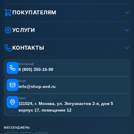
О компании
Реквизиты ООО «Шоп АВД»
ПОКУПАТЕЛЯМ
Защита данных клиента
Как заказать?
Условия соглашения
Оплата
УСЛУГИ
Вакансии
Доставка
Услуги
Рассрочка
Гарантия
Аренда АВД
КОНТАКТЫ
Статьи
Лизинг
Ремонт АВД
Получить скидку
Сертификаты
Бесплатный
Наши работы
8 (800) 350-16-98
Отзывы наших клиентов
Email
Карта сайта
info@shop-avd.ru
Адрес
111024, г. Москва, ул. Энтузиастов 2-я, дом 5
корпус 17, помещение 12
МЕССЕНДЖЕРЫ