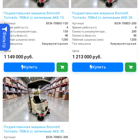
Подметальная машина Bennett
Подметальная машина Bennett
Tornado 700bd (с литиевым АКБ 150
Tornado 700bd (с литиевым АКБ 200
Ач)
Ач)
Артикул
BEN-700BD-150
Артикул
BEN-700BD-200
Время работы (ч)
4
Время работы (ч)
4
Ёмкость аккумулятора (Ач)
150
Ёмкость аккумулятора (Ач)
200
Фильтр
Ёмкость бака (л)
90
Ёмкость бака (л)
90
Рабочая ширина (мм)
1200
Рабочая ширина (мм)
1200
Тип машины
Аккумуляторная
Тип машины
Аккумуляторная
Цена
Цена
1 149 000 руб.
1 213 000 руб.
Купить
Купить
Подметальная машина Bennett
Tornado 700bd (с литиевым АКБ 300
Ач)
Артикул
BEN-700BD-300