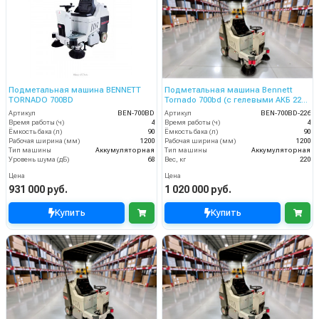
Подметальная машина BENNETT
Подметальная машина Bennett
TORNADO 700BD
Tornado 700bd (с гелевыми АКБ 226
Ач)
Артикул
BEN-700BD
Артикул
BEN-700BD-226
Время работы (ч)
4
Время работы (ч)
4
Ёмкость бака (л)
90
Ёмкость бака (л)
90
Рабочая ширина (мм)
1200
Рабочая ширина (мм)
1200
Тип машины
Аккумуляторная
Тип машины
Аккумуляторная
Уровень шума (дБ)
68
Вес, кг
220
Цена
Цена
931 000 руб.
1 020 000 руб.
Купить
Купить