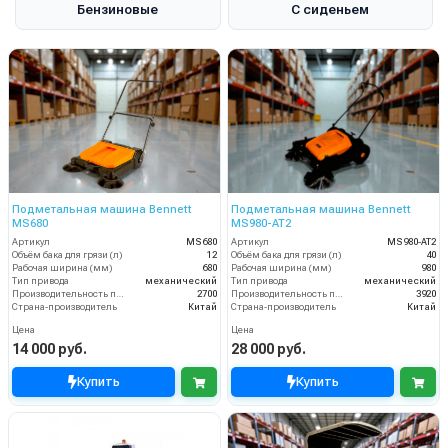
Бензиновые
С сиденьем
Подметальная машина Bennett
Подметальная машина Bennett
MS680
MS980-AT2
Артикул
MS680
Артикул
MS980-AT2
Объём бака для грязи (л)
12
Объём бака для грязи (л)
40
Рабочая ширина (мм)
680
Рабочая ширина (мм)
980
Тип привода
механический
Тип привода
механический
Производительность по площади (м2/ч)
2700
Производительность по площади (м2/ч)
3920
Страна-производитель
Китай
Страна-производитель
Китай
Цена
Цена
14 000 руб.
28 000 руб.
Купить
Купить