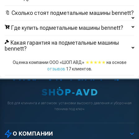
🔖 Сколько стоят подметальные машины bennett?
Где купить подметальные машины bennett?
Какая гарантия на подметальные машины
bennett?
★★★★★
Оценка компании ООО «ШОП АВД»
на основе
отзывов
17
клиентов.
Всё для клининга и автомоек: установки высокого давления и уборочная
техника под ключ.
О КОМПАНИИ