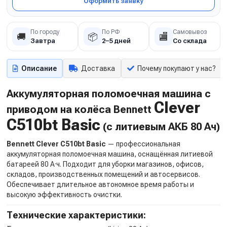
Оформить заявку
По городу
По РФ
Самовывоз
🚚
📦
🏬
Завтра
2–5 дней
Со склада
Описание
Доставка
Почему покупают у нас?
Аккумуляторная поломоечная машина с
Clever
приводом на колёса Bennett
C510bt Basic
(с литиевым АКБ 80 Ач)
Bennett Clever C510bt Basic
— профессиональная
аккумуляторная поломоечная машина, оснащённая литиевой
батареей 80 А·ч. Подходит для уборки магазинов, офисов,
складов, производственных помещений и автосервисов.
Обеспечивает длительное автономное время работы и
высокую эффективность очистки.
Технические характеристики: