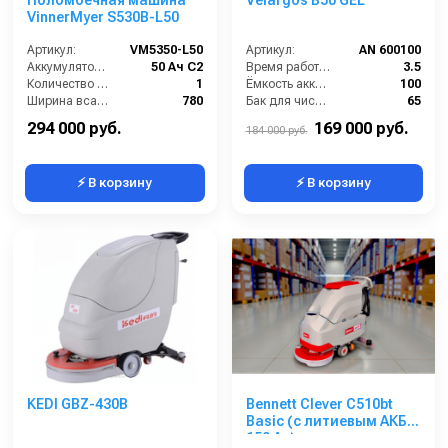
VinnerMyer S530B-L50
Артикул:
VM5350-L50
Артикул:
AN 600100
Аккумулятор АКБ (В/А·ч):
50 Ач С2
Время работы от аккумуляторов (ч):
3.5
Количество аккумуляторов (шт):
1
Ёмкость аккумулятора (Ач):
100
Ширина всасывающей балки (мм):
780
Бак для чистой воды (л):
65
Производительность по площади (м2/ч):
2100
Диаметр щетки Ø (мм):
510
294 000 руб.
169 000 руб.
184 000 руб.
⚡ В корзину
⚡ В корзину
KEDI GBZ-430B
Bennett Clever C510bt
Basic (с литиевым АКБ
150 Ач)