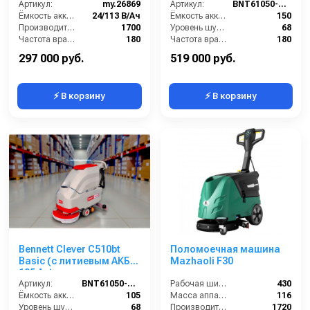
Артикул:
my.26869
Артикул:
BNT61050-150
Ёмкость аккумуляторов (Ач):
24/113 В/Ач
Ёмкость аккумуляторов (Ач):
150
Производительность по площади (м2/ч):
1700
Уровень шума (дБ):
68
Частота вращения щетки (об/мин):
180
Частота вращения щетки (об/мин):
180
Потребляемая мощность (кВт):
920
Масса (кг):
155
297 000 руб.
519 000 руб.
⚡ В корзину
⚡ В корзину
Bennett Clever C510bt
Поломоечная машина
Basic (с литиевым АКБ
Mazhaoli F30
105 Ач)
Артикул:
BNT61050-105
Рабочая ширина (мм):
430
Ёмкость аккумуляторов (Ач):
105
Масса аппарата (кг):
116
Уровень шума (дБ):
68
Производительность по площади (м2/ч):
1720