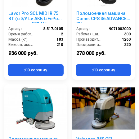
Lavor Pro SCL MIDI R 75
Поломоечная машина
BT (с З/У Lи АКБ LiFePo4
Comet CPS 36 ADVANCE
емкостью 130 Ah)
BY, аккумуляторная
Артикул:
8.517.0105
Артикул:
9071002000
Время работы (ч):
2
Рабочая ширина щеток (мм):
300
Масса (кг):
183
Производительность по площади (м2/ч):
1260
Ёмкость аккумуляторов (Ач):
210
Электропитание (В):
220
Бак для грязной воды (л):
95
Масса (кг):
46
936 000 руб.
278 000 руб.
⚡ В корзину
⚡ В корзину
Поломоечная машина
Velargos B50 GEL