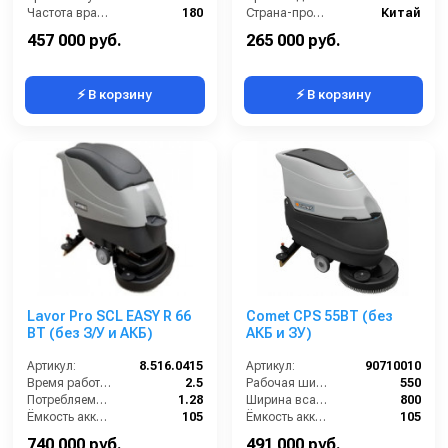
Частота вращения щетки (об/мин):
180
Страна-производитель:
Китай
Масса (кг):
155
457 000 руб.
265 000 руб.
⚡ В корзину
⚡ В корзину
Lavor Pro SCL EASY R 66
Comet CPS 55BT (без
BT (без З/У и АКБ)
АКБ и ЗУ)
Артикул:
8.516.0415
Артикул:
90710010
Время работы (ч):
2.5
Рабочая ширина щеток (мм):
550
Потребляемая мощность (кВт):
1.28
Ширина всасывающей балки (мм):
800
Ёмкость аккумуляторов (Ач):
105
Ёмкость аккумуляторов (Ач):
105
Бак для грязной воды (л):
95
Бак для грязной воды (л):
95
740 000 руб.
491 000 руб.