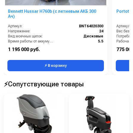
Bennett Hussar H760b (с летиевым АКБ 300
Portote
Ач)
Артикул:
BNT64020300
Артикул:
Напряжение:
24
Вид моечных щеток:
Дисковые
Время работы от аккумуляторов (ч):
5.5
Рабочая 
Габариты:
1560 × 840 × 1450
1 195 000 руб.
775 000
Производитель:
BENNETT
Тип маш
⚡ В корзину
⚡Сопутствующие товары