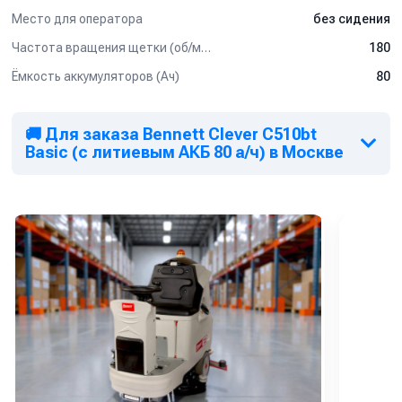
Место для оператора
без сидения
Частота вращения щетки (об/мин)
180
Ёмкость аккумуляторов (Ач)
80
🚚 Для заказа Bennett Clever C510bt
Basic (с литиевым АКБ 80 а/ч) в Москве