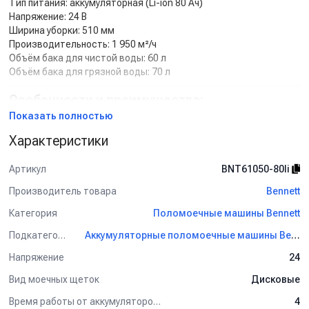
Тип питания:
аккумуляторная (Li-ion 80 Ач)
Напряжение:
24 В
Ширина уборки:
510 мм
Производительность:
1 950 м²/ч
Объём бака для чистой воды:
60 л
Объём бака для грязной воды:
70 л
Особенности и преимущества:
Показать полностью
Литиевая батарея 80 А·ч — увеличенное время
автономной работы
Характеристики
Высокая манёвренность и удобство управления
Артикул
BNT61050-80li
Конструкция рассчитана на регулярное интенсивное
использование
Производитель товара
Bennett
Подходит для разных типов напольных покрытий
Категория
Поломоечные машины Bennett
Подкатегория
Аккумуляторные поломоечные машины Bennett
Для детальной консультации и подбора оборудования
обращайтесь к нашим менеджерам.
Напряжение
24
Вид моечных щеток
Дисковые
Время работы от аккумуляторов (ч)
4