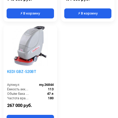
⚡ В корзину
⚡ В корзину
KEDI GBZ-520BT
Артикул:
my.26844
Ёмкость аккумуляторов (Ач):
113
Объём бака для грязной воды (л):
47 л
Частота вращения щетки (об/мин):
180
Время работы от аккумуляторов (ч):
4
267 000 руб.