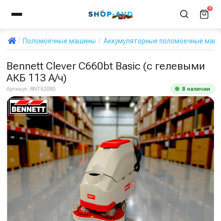
0
Поломоечные машины
Аккумуляторные поломоечные маш
Bennett Clever C660bt Basic (с гелевыми
АКБ 113 А/ч)
В наличии
Артикул:
BNT62080