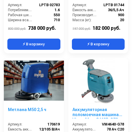
Артикул:
LPTB 02783
Артикул:
LPTB 01744
Потребляемая мощность (кВт):
1.6
Ёмкость аккумуляторов (Ач):
36/5,5 Ач
Рабочая ширина щеток (мм):
550
Производительность по площади (м2/ч):
900
Ширина всасывающей балки (мм):
710
Масса (кг):
20
Производительность по площади (м2/ч):
3300
Количество щеток (шт):
1
738 000 руб.
182 000 руб.
800 000 руб.
197 000 руб.
⚡ В корзину
⚡ В корзину
Метлана M50 2,5 ч
Аккумуляторная
поломоечная машина
VinnerMyer S460B-G78
Артикул:
170619
Артикул:
VM4640-G78
Ёмкость аккумуляторов (Ач):
12/105 В/Ач
Аккумулятор АКБ (В/А·ч):
78 Ач С20