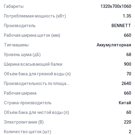
обращайтесь к нашим менеджерам.
Габариты
1320х700х1060
Потребляемая мощность (кВт)
1.35
Производитель
BENNETT
Рабочая ширина щеток (мм)
660
Тип машины
Аккумуляторная
Уровень шума (дБ)
68
Ширина всасывающей балки
900
Объём бака для грязной воды (л)
70
Производительность по площади (м2/ч)
2640
Рабочая ширина
660
Страна-производитель
Китай
Объём бака для чистой воды (л)
60
Электропитание (В)
220
Количество щеток (шт)
2