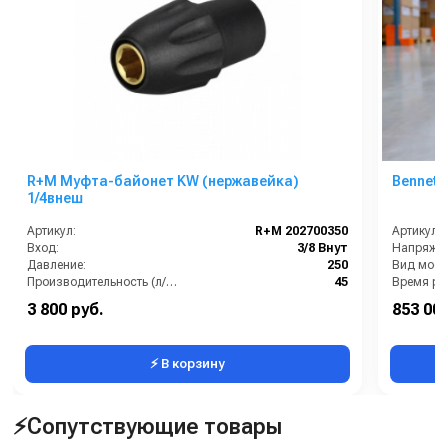
R+M Муфта-байонет KW (нержавейка)
Bennett
1/4внеш
Артикул:
R+M 202700350
Артикул:
Вход:
3/8 Внут
Напряжен
Давление:
250
Вид моеч
Производительность (л/мин):
45
Температура (°C):
150 С
Габариты
3 800 руб.
853 000
Производ
⚡ В корзину
⚡Сопутствующие товары