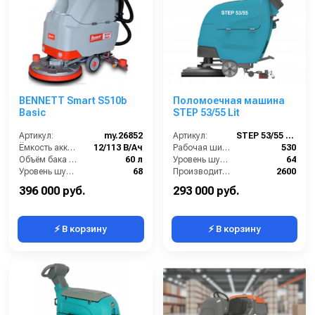
BENNETT Smart S510b
Поломоечная машина
Basic
STEP 53/55 Lit
Артикул:
my.26852
Артикул:
STEP 53/55 Lit
Ёмкость аккумуляторов (Ач):
12/113 В/Ач
Рабочая ширина (мм):
530
Объём бака для грязной воды (л):
60 л
Уровень шума (дБ):
64
Уровень шума (дБ):
68
Производительность по площади (м2/ч):
2600
Вес без аккумуляторов (кг):
85
Габариты (ДхШхВ):
1100х530х850 мм
396 000 руб.
293 000 руб.
⚡ В корзину
⚡ В корзину