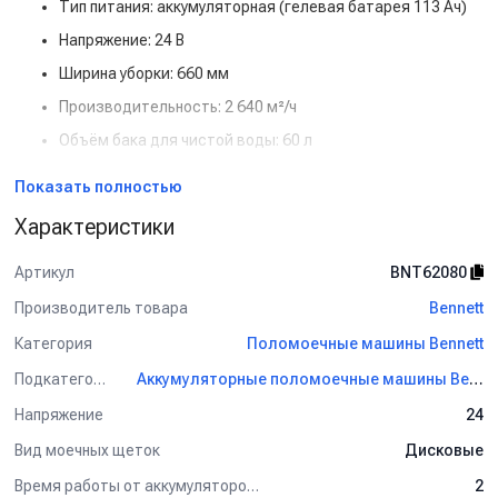
Тип питания: аккумуляторная (гелевая батарея 113 Ач)
Напряжение: 24 В
Ширина уборки: 660 мм
Производительность: 2 640 м²/ч
Объём бака для чистой воды: 60 л
Объём бака для грязной воды: 70 л
Показать полностью
Особенности и преимущества:
Характеристики
Привод на колёса: удобство работы и повышенная
производительность
Артикул
BNT62080
Гелевые АКБ: надёжность, устойчивость к глубоким
Производитель товара
Bennett
разрядам
Категория
Поломоечные машины Bennett
Высокая ширина уборки: оптимальна для больших
площадей
Подкатегория
Аккумуляторные поломоечные машины Bennett
Полная автономность: минимум перерывов в процессе
Напряжение
24
работы
Вид моечных щеток
Дисковые
Простое управление и долговечная конструкция
Время работы от аккумуляторов (ч)
2
Для консультации и подбора оборудования