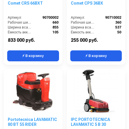
Comet CRS 66BXT
Comet CPS 36BX
Артикул:
90700002
Артикул:
90710002
Рабочая ширина щеток (мм):
660
Рабочая ширина щеток (мм):
360
Ширина всасывающей балки (мм):
855
Ширина всасывающей балки (мм):
537
Ёмкость аккумуляторов (Ач):
105
Ёмкость аккумуляторов (Ач):
50
Бак для грязной воды (л):
85
Бак для грязной воды (л):
13
833 000 руб.
255 000 руб.
⚡ В корзину
⚡ В корзину
Portotecnica LAVAMATIC
IPC PORTOTECNICA
80 BT 55 RIDER
LAVAMATIC 5 B 30