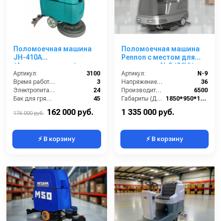
Поломоечная машина
Поломоечная машина
JH-410A
Pennon с местом для
(Аккумуляторная)
оператора N-9 (36V))
Артикул:
3100
Артикул:
N-9
Время работы от аккумуляторов (ч):
3
Напряжение (В):
36
Электропитание (В):
24
Производительность по площади (м2/ч):
6500
Бак для грязной воды (л):
45
Габариты (ДхШхВ):
1850*950*1510
Рабочая ширина (мм):
460
Бак для чистой воды (л):
240
162 000 руб.
1 335 000 руб.
176 000 руб.
⚡ В корзину
⚡ В корзину