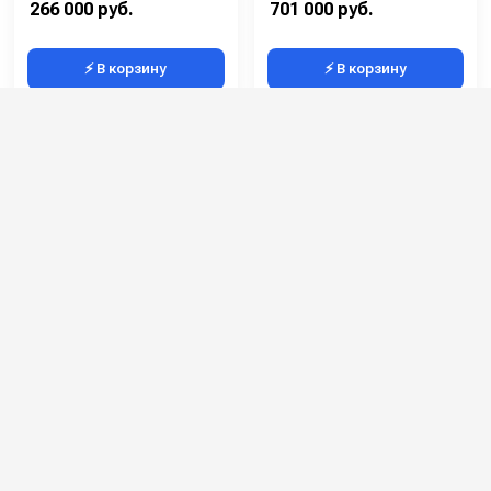
266 000 руб.
701 000 руб.
⚡ В корзину
⚡ В корзину
COMAC Antea 50B
COMAC Versa 65Bt
Артикул:
107250
Артикул:
107505
Вес без аккумуляторов (кг):
80
Вес без аккумуляторов (кг):
98
Ширина чистки щёток (мм):
510
Ширина чистки щёток (мм):
660
Ёмкость аккумуляторов (Ач):
105
Ёмкость аккумуляторов (Ач):
105
Давление прижима щетки (г/см2):
23
Давление прижима щетки (г/см2):
30 кг
364 000 руб.
622 000 руб.