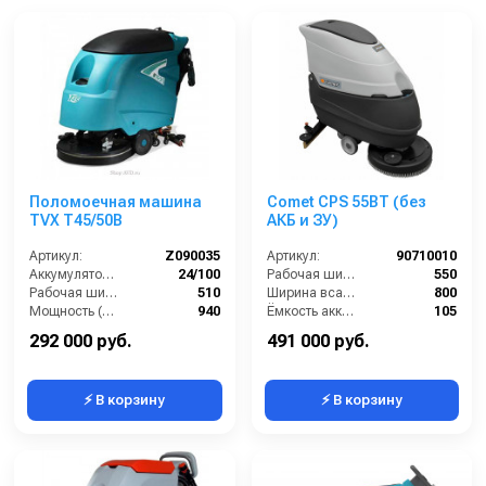
Поломоечная машина
Comet CPS 55BT (без
TVX T45/50B
АКБ и ЗУ)
Артикул:
Z090035
Артикул:
90710010
Аккумулятор АКБ (В/А·ч):
24/100
Рабочая ширина щеток (мм):
550
Рабочая ширина (мм):
510
Ширина всасывающей балки (мм):
800
Мощность (Вт):
940
Ёмкость аккумуляторов (Ач):
105
Производительность по площади (м2/ч):
2050
Бак для грязной воды (л):
95
292 000 руб.
491 000 руб.
⚡ В корзину
⚡ В корзину