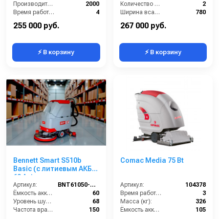
Производительность по площади (м2/ч):
2000
Количество аккумуляторов (шт):
2
Время работы от аккумуляторов (ч):
4
Ширина всасывающей балки (мм):
780
Частота вращения щетки (об/мин):
140
Производительность по площади (м2/ч):
1900
255 000 руб.
267 000 руб.
⚡ В корзину
⚡ В корзину
Bennett Smart S510b
Comac Media 75 Bt
Basic (с литиевым АКБ
60 Ач)
Артикул:
BNT61050-50li
Артикул:
104378
Ёмкость аккумуляторов (Ач):
60
Время работы (ч):
3
Уровень шума (дБ):
68
Масса (кг):
326
Частота вращения щетки (об/мин):
150
Ёмкость аккумуляторов (Ач):
105
Масса (кг):
160
Бак для грязной воды (л):
95