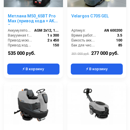
Метлана М50_65BT Pro
Velargos C70S GEL
Max (привод хода + АКБ
3 часа)
Аккумулятор АКБ (В/А·ч):
AGM 2х12, 110
Артикул:
AN 600200
Вакуумная турбина (Вт):
1 х 300
Время работы от аккумуляторов (ч):
3.5
Привод моющих щеток (Вт):
2 х 450
Ёмкость аккумулятора (Ач):
100
Привод хода ( Вт):
150
Бак для чистой воды (л):
85
Диаметр щетки Ø (мм):
700
535 000 руб.
277 000 руб.
301 000 руб.
⚡ В корзину
⚡ В корзину