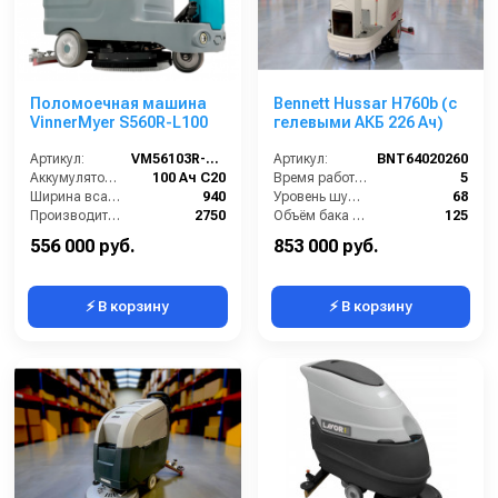
Поломоечная машина
Bennett Hussar H760b (с
VinnerMyer S560R-L100
гелевыми АКБ 226 Ач)
Артикул:
VM56103R-L100
Артикул:
BNT64020260
Аккумулятор АКБ (В/А·ч):
100 Ач С20
Время работы от аккумуляторов (ч):
5
Ширина всасывающей балки (мм):
940
Уровень шума (дБ):
68
Производительность по площади (м2/ч):
2750
Объём бака для грязной воды (л):
125
Габариты (ДхШхВ):
1367х635х1020
Рабочая ширина щётки (мм):
760
556 000 руб.
853 000 руб.
⚡ В корзину
⚡ В корзину