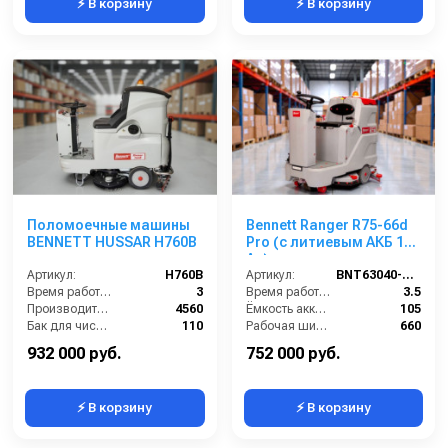
⚡ В корзину
⚡ В корзину
Поломоечные машины
Bennett Ranger R75-66d
BENNETT HUSSAR H760B
Pro (с литиевым АКБ 105
Ач)
Артикул:
H760B
Артикул:
BNT63040-105
Время работы (ч):
3
Время работы (ч):
3.5
Производительность по площади (м2/ч):
4560
Ёмкость аккумулятора (Ач):
105
Бак для чистой воды (л):
110
Рабочая ширина (мм):
660
Диаметр щетки Ø (мм):
2х390
Напряжение (В):
24
932 000 руб.
752 000 руб.
⚡ В корзину
⚡ В корзину