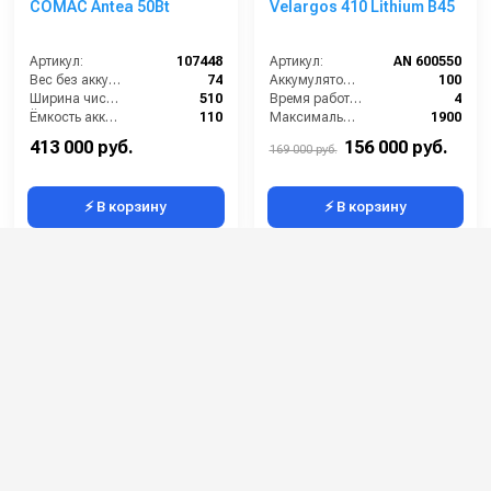
COMAC Antea 50Bt
Velargos 410 Lithium B45
Артикул:
107448
Артикул:
AN 600550
Вес без аккумуляторов (кг):
74
Аккумулятор АКБ (В/А·ч):
100
Ширина чистки щёток (мм):
510
Время работы (ч):
4
Ёмкость аккумуляторов (Ач):
110
Максимальная производительность (кв.м/час):
1900
Габариты (ДхШхВ):
1175х595х995
Рабочая ширина (мм):
450
413 000 руб.
156 000 руб.
169 000 руб.
⚡ В корзину
⚡ В корзину
COMAC Versa 65Bt
Поломоечная машина
Pennon с местом для
оператора N-9 (36V))