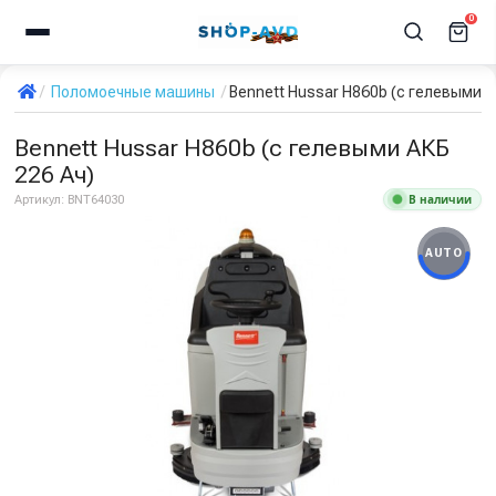
0
Поломоечные машины
Bennett Hussar H860b (с гелевыми А
Bennett Hussar H860b (с гелевыми АКБ
226 Ач)
В наличии
Артикул:
BNT64030
AUTO