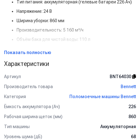
Тип питания: аккумуляторная (гелевые батареи 226 Ач)
Напряжение: 24 В
Ширина уборки: 860 мм
Производительность: 5 160 м²/ч
Объём бака для чистой воды: 110 л
Объём бака для грязной воды: 125 л
Показать полностью
Особенности и преимущества:
Характеристики
Место для оператора: максимальный комфорт и
высокая скорость уборки
Артикул
BNT64030
Гелевые АКБ: надёжность, длительный ресурс,
Производитель товара
Bennett
устойчивость к разрядам
Категория
Поломоечные машины Bennett
Большая ширина уборки: идеально для огромных
площадей
Ёмкость аккумулятора (Ач)
226
Увеличенный объём баков: меньше остановок для
Рабочая ширина щеток (мм)
860
обслуживания
Тип машины
Аккумуляторная
Высокая автономность и прочная конструкция для
интенсивной эксплуатации
Уровень шума (дБ)
68