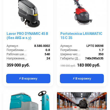
Lavor PRO DYNAMIC 45 B
Portotecnica LAVAMATIC
(без АКБ и з.у)
15 C 35
Артикул:
8.580.0002
Артикул:
LPTE 00598
Потребляемая мощность (кВт):
0.8
Потребляемая мощность (кВт):
1.7
Рабочая ширина щеток (мм):
540
Ширина чистки щёток (мм):
350
Напряжение (В):
24
Габариты (ДхШхВ):
740х395х535
Производительность по площади (м2/ч):
1600
Количество щеток (шт):
1
359 000 руб.
183 000 руб.
198 000 руб.
⚡ В корзину
⚡ В корзину