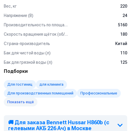
Для консультации и подбора оборудования
Вес, кг
220
обращайтесь к нашим менеджерам.
Напряжение (В)
24
Производительность по площади (м2/ч)
5160
Скорость вращения щёток (об/мин)
180
Страна-производитель
Китай
Бак для чистой воды (л)
110
Бак для грязной воды (л)
125
Подборки
Для гостиниц
для клининга
Для производственных помещений
Профессиональные
Показать ещё
🚚 Для заказа Bennett Hussar H860b (с
гелевыми АКБ 226 Ач) в Москве