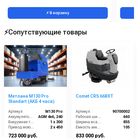
⚡ В корзину
⚡Сопутствующие товары
Метлана М130 Pro
Comet CRS 66BXT
Standart (АКБ 4 часа)
Артикул:
М130 Pro
Артикул:
90700002
Аккумулятор АКБ (В/А·ч):
AGM 4х6, 240
Рабочая ширина щеток (мм):
660
Вакуумная турбина (Вт):
1 х 300
Ширина всасывающей балки (мм):
855
Привод моющих щеток (Вт):
2 х 450
Ёмкость аккумуляторов (Ач):
105
Привод хода ( Вт):
450
Бак для грязной воды (л):
85
723 000 руб.
833 000 руб.