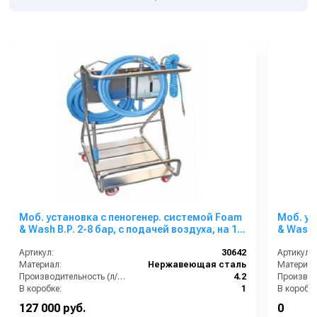
Моб. установка с пеногенер. системой Foam
Моб. ус
& Wash B.P. 2-8 бар, с подачей воздуха, на 1
& Wash 
ср-во
ср-ва
Артикул:
30642
Артикул:
Материал:
Нержавеющая сталь
Материал
Производительность (л/мин):
4.2
В коробке:
1
В коробке
Вес, кг:
25
Вес, кг:
127 000 руб.
0
Габаритные размеры, мм:
580x1070x750
Габаритн