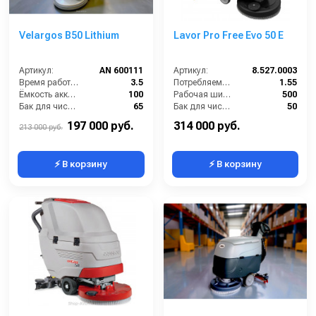
Velargos B50 Lithium
Lavor Pro Free Evo 50 E
Артикул:
AN 600111
Артикул:
8.527.0003
Время работы от аккумуляторов (ч):
3.5
Потребляемая мощность (кВт):
1.55
Ёмкость аккумулятора (Ач):
100
Рабочая ширина щеток (мм):
500
Бак для чистой воды (л):
65
Бак для чистой воды (л):
50
Диаметр щетки Ø (мм):
510
Давление прижима щетки (г/см2):
20
197 000 руб.
314 000 руб.
213 000 руб.
⚡ В корзину
⚡ В корзину