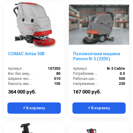
COMAC Antea 50B
Поломоечная машина
Pennon N-3 (220V)
Артикул:
107250
Артикул:
N-3 Cable
Вес без аккумуляторов (кг):
80
Потребляемая мощность (кВт):
0.5
Ширина чистки щёток (мм):
510
Рабочая ширина щеток (мм):
500
Ёмкость аккумуляторов (Ач):
105
Напряжение (В):
230
Давление прижима щетки (г/см2):
23
Производительность по площади (м2/ч):
2250
364 000 руб.
167 000 руб.
⚡ В корзину
⚡ В корзину