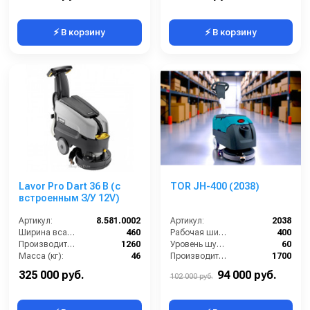
⚡ В корзину
⚡ В корзину
Lavor Pro Dart 36 B (с
TOR JH-400 (2038)
встроенным З/У 12V)
Артикул:
8.581.0002
Артикул:
2038
Ширина всасывающей балки (мм):
460
Рабочая ширина щеток (мм):
400
Производительность по площади (м2/ч):
1260
Уровень шума (дБ):
60
Масса (кг):
46
Производительность по площади (м2/ч):
1700
Размеры ДхШхВ (мм):
990х470х980
Электропитание (В):
220
325 000 руб.
94 000 руб.
102 000 руб.