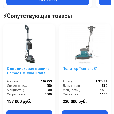
⚡Сопутствующие товары
Однодисковая машина
Полотер Tennant B1
Comac CM Mini Orbital B
Артикул:
109953
Артикул:
TNT-B1
Диаметр диска / рабочая ширина (мм):
250
Диаметр диска / рабочая ширина (мм):
510
Мощность (Вт):
80
Мощность (Вт):
1500
Скорость вращения щётки (об/мин):
3300
Скорость вращения щётки (об/мин):
1100
Габариты (ДхШхВ):
270x130x115
Длина сетевого шнура (м):
20
137 000 руб.
220 000 руб.