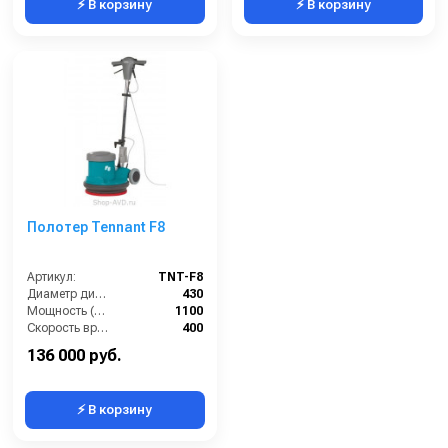
⚡ В корзину
⚡ В корзину
Полотер Tennant F8
Артикул:
TNT-F8
Диаметр диска / рабочая ширина (мм):
430
Мощность (Вт):
1100
Скорость вращения щётки (об/мин):
400
Длина сетевого шнура (м):
12.5
136 000 руб.
⚡ В корзину