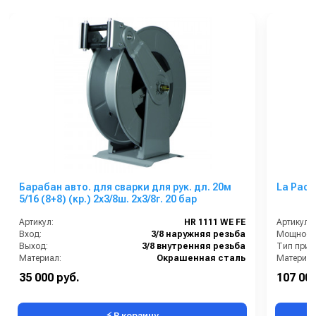
Барабан авто. для сварки для рук. дл. 20м
La Pada
5/16 (8+8) (кр.) 2x3/8ш. 2x3/8г. 20 бар
Артикул:
HR 1111 WE FE
Артикул:
Вход:
3/8 наружняя резьба
Мощность 
Выход:
3/8 внутренняя резьба
Тип прив
Материал:
Окрашенная сталь
В коробке:
1
Объём рес
35 000 руб.
107 000
Вес, кг:
18
⚡ В корзину