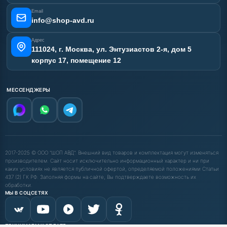
Отзывы наших клиентов
Email
Карта сайта
info@shop-avd.ru
Адрес
111024, г. Москва, ул. Энтузиастов 2-я, дом 5
корпус 17, помещение 12
МЕССЕНДЖЕРЫ
2017-2025 © ООО "ШОП АВД". Внешний вид товаров и комплектация могут изменяться
производителем. Сайт носит исключительно информационный характер и ни при
каких условиях не является публичной офертой, определяемой положениями Статьи
437 (2) ГК РФ. Заполняя формы на сайте, Вы подтверждаете возможность их
обработки.
МЫ В СОЦСЕТЯХ
ПРИНИМАЕМ К ОПЛАТЕ