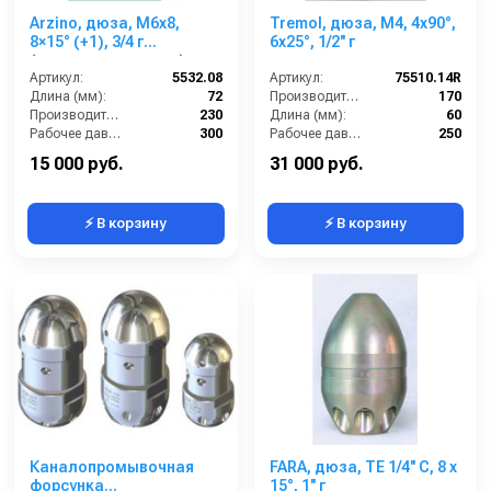
Arzino, дюза, M6x8,
Tremol, дюза, M4, 4x90°,
8×15° (+1), 3/4 г
6x25°, 1/2'' г
(стальные вставки)
Артикул:
5532.08
Артикул:
75510.14R
Длина (мм):
72
Производительность (л/мин):
170
Производительность (л/мин):
230
Длина (мм):
60
Рабочее давление (бар):
300
Рабочее давление (бар):
250
Вход:
3/4 внутренняя резьба
Вход:
1/2 внутренняя резьба
15 000 руб.
31 000 руб.
⚡ В корзину
⚡ В корзину
Каналопромывочная
FARA, дюза, TE 1/4'' C, 8 x
форсунка
15°, 1'' г