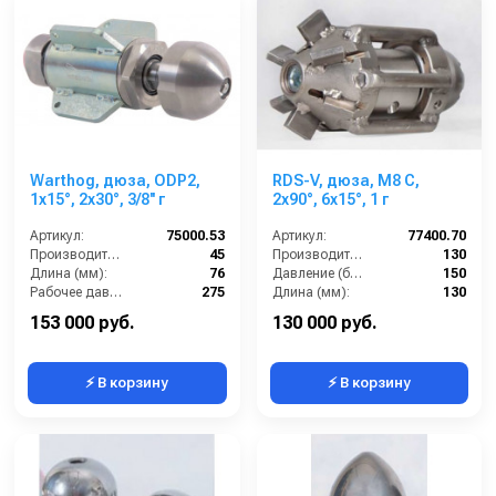
Warthog, дюза, ODP2,
RDS-V, дюза, M8 C,
1x15°, 2x30°, 3/8'' г
2x90°, 6x15°, 1 г
Артикул:
75000.53
Артикул:
77400.70
Производительность (л/мин):
45
Производительность (л/мин):
130
Длина (мм):
76
Давление (бар):
150
Рабочее давление (бар):
275
Длина (мм):
130
Вход:
3/8 внутренняя резьба
Вход:
1 внутренняя резьба
153 000 руб.
130 000 руб.
⚡ В корзину
⚡ В корзину