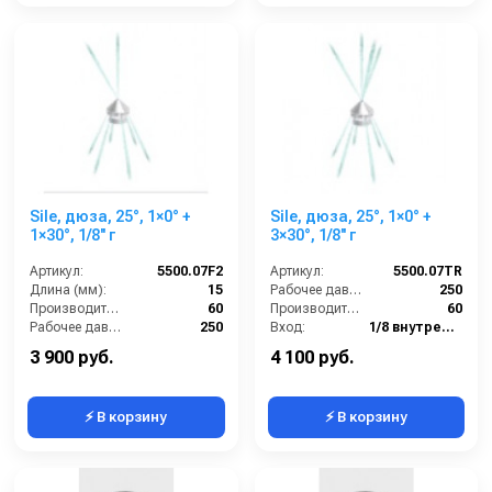
Sile, дюза, 25°, 1×0° +
Sile, дюза, 25°, 1×0° +
1×30°, 1/8'' г
3×30°, 1/8'' г
Артикул:
5500.07F2
Артикул:
5500.07TR
Длина (мм):
15
Рабочее давление (бар):
250
Производительность (л/мин):
60
Производительность (л/мин):
60
Рабочее давление (бар):
250
Вход:
1/8 внутренняя резьба
Вход:
1/8 внутренняя резьба
Выход:
Форсунка
3 900 руб.
4 100 руб.
⚡ В корзину
⚡ В корзину