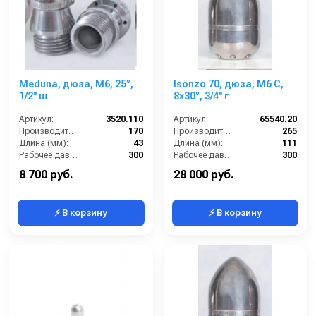
Meduna, дюза, M6, 25°,
Isonzo 70, дюза, M6 C,
1/2'' ш
8x30°, 3/4'' г
Артикул:
3520.110
Артикул:
65540.20
Производительность (л/мин):
170
Производительность (л/мин):
265
Длина (мм):
43
Длина (мм):
111
Рабочее давление (бар):
300
Рабочее давление (бар):
300
Вход:
1/2 наружняя резьба
Вход:
3/4 внутренняя резьба
8 700 руб.
28 000 руб.
⚡ В корзину
⚡ В корзину