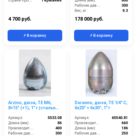
отверстия, размер 050)
Страна-производитель:
Германия
Длина (мм):
600
Рабочее давление (бар):
300
Вес, кг:
9.3
Сегмент:
Коммунальный сегмент
4 700 руб.
178 000 руб.
⚡ В корзину
⚡ В корзину
Arzino, дюза, TE M6,
Duranno, дюза, TE 1/4'' C,
8×15° (+1), 1'' г (стальные
6x20° + 6x30°, 1'' г
вставки)
Артикул:
5533.08
Артикул:
65540.81
Длина (мм):
86
Производительность (л/мин):
660
Производительность (л/мин):
400
Длина (мм):
186
Рабочее давление (бар):
300
Рабочее давление (бар):
250