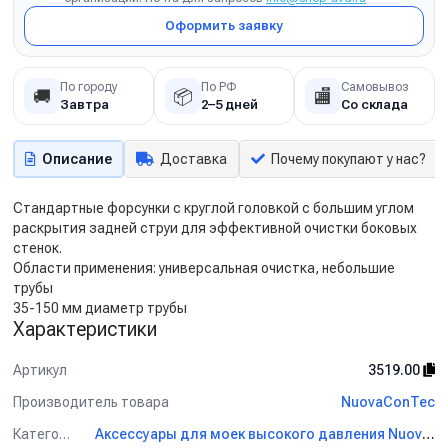
Оформить заявку
По городу
По РФ
Самовывоз
🚚
📦
🏬
Завтра
2–5 дней
Со склада
Описание
Доставка
Почему покупают у нас?
Стандартные форсунки с круглой головкой с большим углом
раскрытия задней струи для эффективной очистки боковых
стенок.
Области применения: универсальная очистка, небольшие
трубы
35-150 мм диаметр трубы
Характеристики
Артикул
3519.00
Производитель товара
NuovaConTec
Категория
Аксессуары для моек высокого давления NuovaConTec