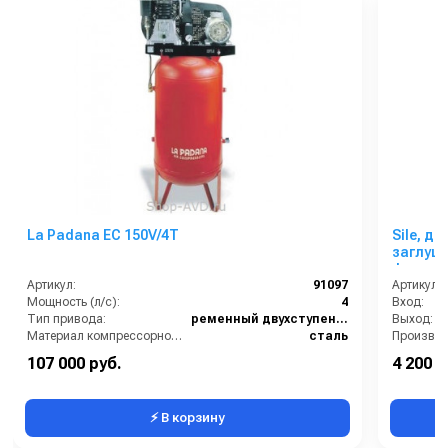
La Padana EC 150V/4T
Sile, дю
заглушк
фронта
Артикул:
91097
Артикул:
Мощность (л/с):
4
Вход:
Тип привода:
ременный двухступенчатый
Выход:
Материал компрессорной головки:
сталь
Объём ресивера (л):
150
Вес, кг:
107 000 руб.
4 200 р
Производительность на выходе (л/мин):
481
Габаритн
⚡ В корзину