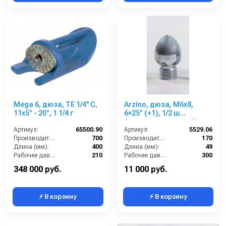
Mega 6, дюза, TE 1/4'' C,
Arzino, дюза, M6x8,
11x5° - 20°, 1 1/4 г
6×25° (+1), 1/2 ш
(стальные вставки)
Артикул:
65500.90
Артикул:
5529.06
Производительность (л/мин):
700
Производительность (л/мин):
170
Длина (мм):
400
Длина (мм):
49
Рабочее давление (бар):
210
Рабочее давление (бар):
300
Вход:
1 1/4 внутренняя резьба
Вход:
1/2 наружняя резьба
348 000 руб.
11 000 руб.
⚡ В корзину
⚡ В корзину