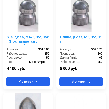
Sile, дюза, M4x5, 35°, 1/4''
Cellina, дюза, M6, 35°, 1''
г (Поставляется с
г
заглушкой и доп.
вставкой для передней
Артикул:
3518.00
Артикул:
5520.70
струи)
Рабочее давление (бар):
250
Производительность (л/мин):
260
Производительность (л/мин):
80
Длина (мм):
65
Вход:
1/4 внутренняя резьба
Рабочее давление (бар):
250
Выход:
Форсунка
Вход:
1 внутренняя резьба
4 100 руб.
8 000 руб.
⚡ В корзину
⚡ В корзину