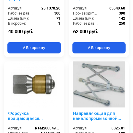
вращающаяся из нерж.
стали для промывки
Артикул:
25.1370.20
Артикул:
65540.60
канализации, размер
Рабочее давление (бар):
300
Производительность (л/мин):
390
20, вход 1/2г
Длина (мм):
71
Длина (мм):
142
В коробке:
1
Рабочее давление (бар):
250
Вес, кг:
0.327
Вход:
1 внутренняя резьба
40 000 руб.
62 000 руб.
⚡ В корзину
⚡ В корзину
Форсунка
Направляющая для
вращающаяся
каналопромывочной
каналопромывочная
насадки для D. 225-600 1
(вход 1/4внут, 3
Артикул:
R+M200049800
Г - 1 Ш
Артикул:
5025.01