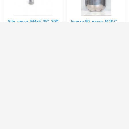
Sile, дюза, M4x5, 35°, 3/8''
Isonzo 90, дюза, M10 C,
г (Только передние
10x30°, 1 г
форсунки)
Артикул:
3519.00A
Артикул:
65540.42
Рабочее давление (бар):
250
Производительность (л/мин):
450
Производительность (л/мин):
90
Длина (мм):
135
Вход:
3/8 внутренняя резьба
Рабочее давление (бар):
300
Выход:
Форсунка
Вход:
1 внутренняя резьба
5 300 руб.
77 000 руб.
⚡ В корзину
⚡ В корзину