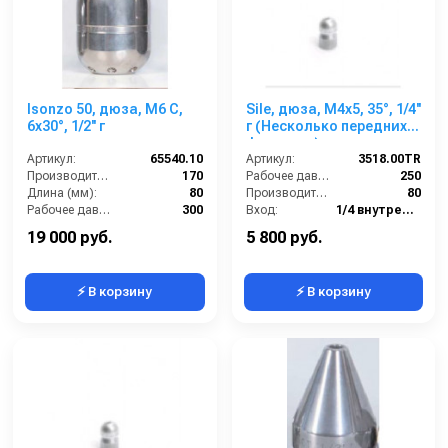
Isonzo 50, дюза, M6 C,
Sile, дюза, M4x5, 35°, 1/4''
6x30°, 1/2'' г
г (Несколько передних
форсунок)
Артикул:
65540.10
Артикул:
3518.00TR
Производительность (л/мин):
170
Рабочее давление (бар):
250
Длина (мм):
80
Производительность (л/мин):
80
Рабочее давление (бар):
300
Вход:
1/4 внутренняя резьба
Вход:
1/2 внутренняя резьба
Выход:
Форсунка
19 000 руб.
5 800 руб.
⚡ В корзину
⚡ В корзину