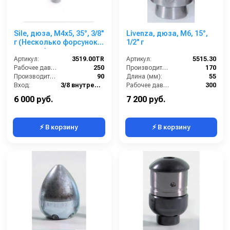
Sile, дюза, M4x5, 35°, 3/8''
Livenza, дюза, M6, 15°,
г (Несколько форсунок
1/2'' г
спереди)
Артикул:
3519.00TR
Артикул:
5515.30
Рабочее давление (бар):
250
Производительность (л/мин):
170
Производительность (л/мин):
90
Длина (мм):
55
Вход:
3/8 внутренняя резьба
Рабочее давление (бар):
300
Выход:
Форсунка
Вход:
1/2 внутренняя резьба
6 000 руб.
7 200 руб.
⚡ В корзину
⚡ В корзину