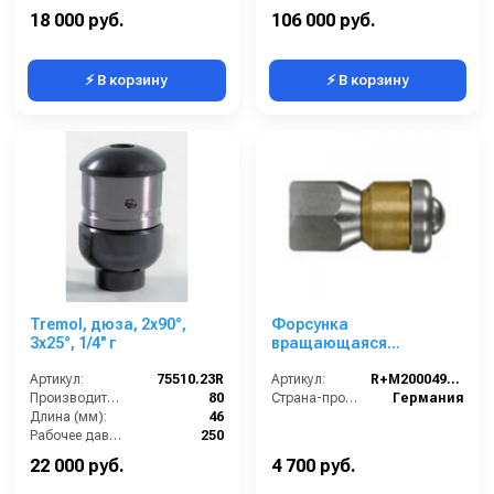
Вход:
1 внутренняя резьба
Вход:
1 внутренняя резьба
18 000 руб.
106 000 руб.
⚡ В корзину
⚡ В корзину
Tremol, дюза, 2x90°,
Форсунка
3x25°, 1/4'' г
вращающаяся
каналопромывочная
Артикул:
75510.23R
(вход 1/8внут, 3
Артикул:
R+M200049840
Производительность (л/мин):
80
отверстия, размер 060)
Страна-производитель:
Германия
Длина (мм):
46
Рабочее давление (бар):
250
Вход:
1/4 внутренняя резьба
22 000 руб.
4 700 руб.