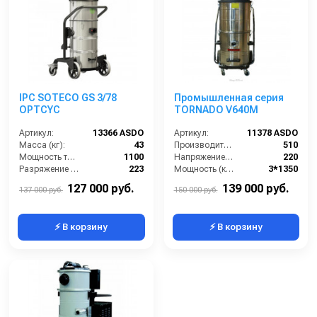
IPC SOTECO GS 3/78
Промышленная серия
OPTCYC
TORNADO V640M
Артикул:
13366 ASDO
Артикул:
11378 ASDO
Масса (кг):
43
Производительность (м3/час):
510
Мощность турбины (Вт):
1100
Напряжение (В):
220
Разряжение (мБар):
223
Мощность (кВт):
3*1350
Размеры (ДхШхВ):
600x620x1335
Страна-производитель:
Италия
127 000 руб.
139 000 руб.
137 000 руб.
150 000 руб.
⚡ В корзину
⚡ В корзину