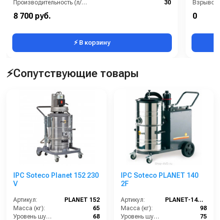
Производительность (л/мин):
30
Температура (°C):
90 С
8 700 руб.
0
Рабочее давление (бар):
310
⚡ В корзину
⚡Сопутствующие товары
IPC Soteco Planet 152 230
IPC Soteco PLANET 140
V
2F
Артикул:
PLANET 152
Артикул:
PLANET-140-2F
Масса (кг):
65
Масса (кг):
98
Уровень шума (дБ):
68
Уровень шума (дБ):
75