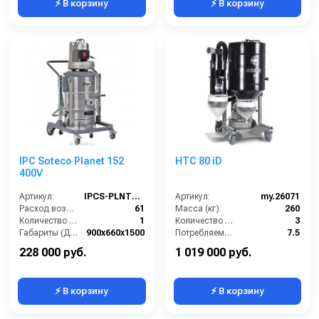
⚡ В корзину
⚡ В корзину
IPC Soteco Planet 152
HTC 80 iD
400V
Артикул:
IPCS-PLNT152-400V
Артикул:
my.26071
Расход воздуха (л/сек):
61
Масса (кг):
260
Количество всасывающих турбин (шт):
1
Количество турбин (шт):
3
Габариты (ДхШхВ):
900х660х1500
Потребляемая мощность (кВт):
7.5
Длина сетевого шнура (м):
8
Страна-производитель:
Швеция
228 000 руб.
1 019 000 руб.
⚡ В корзину
⚡ В корзину