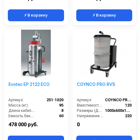
⚡ В корзину
⚡ В корзину
Evotec EP 2122 ECO
COYNCO PRO RVS
Артикул:
251-1020
Артикул:
COYNCO PRO RVS
Масса (кг):
95
Вместимость бункера (л):
120
Длина кабеля (м):
8
Размеры (ДхШхВ):
1000х600х1350
Емкость бака для мусора (л):
60
Напряжение (В):
220
Потребляемая мощность (кВт):
2.2
Мощность (кВт):
2.2
478 000 руб.
0