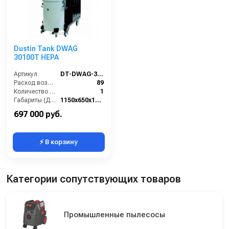
Dustin Tank DWAG
30100T HEPA
Артикул:
DT-DWAG-30100T-HEPA
Расход воздуха (л/сек):
89
Количество всасывающих турбин (шт):
1
Габариты (ДхШхВ):
1150х650х1600
Разрежение / сила всасывания (мбар):
260-320
697 000 руб.
⚡ В корзину
Категории сопутствующих товаров
Промышленные пылесосы