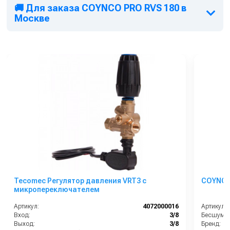
🚚 Для заказа COYNCO PRO RVS 180 в
Москве
Tecomec Регулятор давления VRT3 c
COYNCO
микропереключателем
Артикул:
4072000016
Артикул:
Вход:
3/8
Выход:
3/8
Бренд: