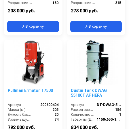
Разряжение (мБар):
180
Разряжение (мБар):
315
Размеры (ДхШхВ):
900x660x1500
Размеры (ДхШхВ):
1020x640x1270
208 000 руб.
278 000 руб.
⚡ В корзину
⚡ В корзину
Pullman Ermator T7500
Dustin Tank DWAG
55100T AF HEPA
Артикул:
200600404
Артикул:
DT-DWAG-55100T-AF-HEPA
Масса (кг):
205
Расход воздуха (л/сек):
156
Емкость бака для мусора (л):
20
Количество всасывающих турбин (шт):
1
Уровень шума (дБ):
74
Габариты (ДхШхВ):
1150х650х1600
Тип пылесборника:
мешок
Разрежение / сила всасывания (мбар):
260-320
792 000 руб.
834 000 руб.