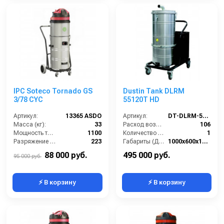
IPC Soteco Tornado GS
Dustin Tank DLRM
3/78 CYC
55120T HD
Артикул:
13365 ASDO
Артикул:
DT-DLRM-55120T-HD
Масса (кг):
33
Расход воздуха (л/сек):
106
Мощность турбины (Вт):
1100
Количество всасывающих турбин (шт):
1
Разряжение (мБар):
223
Габариты (ДхШхВ):
1000х600х1350
Размеры (ДхШхВ):
680x620x1110
Разрежение / сила всасывания (мбар):
460-500
88 000 руб.
495 000 руб.
95 000 руб.
⚡ В корзину
⚡ В корзину