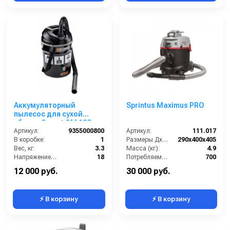
Аккумуляторный
Sprintus Maximus PRO
пылесос для сухой
уборки Comet CM 12S
Free; бак 12 л (сталь); 18
Артикул:
9355000800
Артикул:
111.017
В, 2,2 Ач
В коробке:
1
Размеры ДхШхВ (мм):
290x400x405
Вес, кг:
3.3
Масса (кг):
4.9
Напряжение, В:
18
Потребляемая мощность (Вт):
700
Сегмент:
Автомоечный сегмент
Объем бака (л):
12
12 000 руб.
30 000 руб.
⚡ В корзину
⚡ В корзину