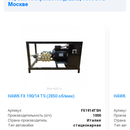
Москве
HAWK FX 190/14 TS (2850 об/мин)
HAWK FX
Артикул:
FX1914TSH
Артикул:
Производительность (л/ч):
1000
Производи
Страна-производитель:
Италия
Страна-п
Тип автомойки:
стационарная
Тип авто