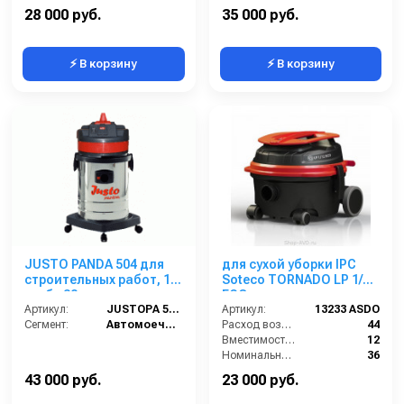
Поток воздуха на всасывании (л/сек):
48
Разрежение / сила всасывания (мбар):
220
28 000 руб.
35 000 руб.
⚡ В корзину
⚡ В корзину
JUSTO PANDA 504 для
для сухой уборки IPC
строительных работ, 1
Soteco TORNADO LP 1/12
турб., 32 л.
ECO
Артикул:
JUSTOPA 504 DEL
Артикул:
13233 ASDO
Сегмент:
Автомоечный сегмент
Расход воздуха (л/сек):
44
Вместимость мусоросборника (л):
12
Номинальный диаметр принадлежностей (мм):
36
Разрежение / сила всасывания (мбар):
220
43 000 руб.
23 000 руб.