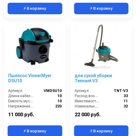
⚡ В корзину
⚡ В корзину
Пылесос VinnerMyer
для сухой уборки
DSU10
Tennant V3
Артикул:
VMDSU10
Артикул:
TNT-V3
Длина кабеля (м):
10
Расход воздуха (л/сек):
33
Ёмкость мусоросборника (л):
10
Вместимость мусоросборника (л):
11
Напряжение (В):
220
Номинальный диаметр принадлежностей (мм):
32
Мощность (кВт):
1.2
Разрежение / сила всасывания (мбар):
225
11 000 руб.
22 000 руб.
⚡ В корзину
⚡ В корзину