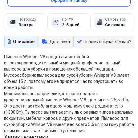
Оформить заявку
По городу
По РФ
Самовывоз
🚚
📦
🏬
Завтра
2–5 дней
Со склада
Описание
Доставка
Почему покупают у нас?
Пылесос Whisper V8 представляет собой
высокопроизводительный и мощный профессиональный
пылесос для уборки в помещениях большой площади.
Мусоросборник пылесоса для сухой уборки Whisper V8 имеет
объем 15 л, поэтому его не придется часто опустошать во
время работы.
Максимальное разряжение, которое создает
профессиональный пылесос Whisper V 8, достигает 26,5 кПа.
Это достигается благодаря мощному электродвигателю
(1300 Вт). Пылесос вытягивает пыль с разных типов напольных
покрытий, мебели, ковров и других предметов. Пылесос для
сухой уборки WhisperV8 имеет вес всего 5,5 кг, поэтому работа
с ним не вызывает сильного утомления.
Характеристики