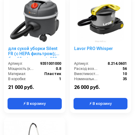
для сухой уборки Silent
Lavor PRO Whisper
FR (с HEPA фильтром);
бак 12 л (пластик); 220
В; 800 Вт
Артикул:
9351001000
Артикул:
8.214.0601
Мощность (кВт):
0.8
Расход воздуха (л/сек):
56
Материал:
Пластик
Вместимость мусоросборника (л):
10
В коробке:
1
Номинальный диаметр принадлежностей (мм):
35
Вес, кг:
6.8
Разрежение / сила всасывания (мбар):
264
21 000 руб.
26 000 руб.
⚡ В корзину
⚡ В корзину