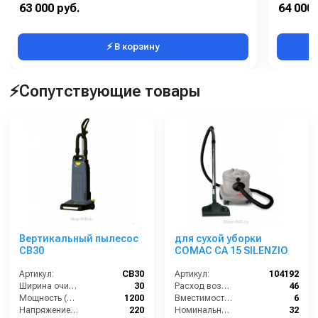
Электропитание:
3~ 400 В. 50 Гц
Электроп
63 000 руб.
64 000 
Рабочее давление (бар):
190
Рабочее д
⚡ В корзину
⚡Сопутствующие товары
Вертикальный пылесос
для сухой уборки
CB30
COMAC CA 15 SILENZIO
Артикул:
CB30
Артикул:
104192
Ширина очистки (см):
30
Расход воздуха (л/сек):
46
Мощность (Вт):
1200
Вместимость мусоросборника (л):
6
Напряжение (В):
220
Номинальный диаметр принадлежностей (мм):
32