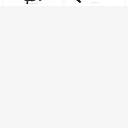
IPC Soteco TORNADO 633
Пылеводосос SC-301
Inox (пылеводосос)
Артикул:
11344 ASDO
Артикул:
SC-301
Расход воздуха (л/сек):
167
Ёмкость бака (л):
30
Номинальный диаметр принадлежностей (мм):
38
Сила всасывания (мбар):
220
Объём бака (л):
78
Напряжение (В):
220
Рабочая ширина основной насадки (мм):
400
Мощность (кВт):
1
98 000 руб.
13 000 руб.
⚡ В корзину
⚡ В корзину
Пылеводосос SC-301ВР
IPC Soteco AMSTERDAM