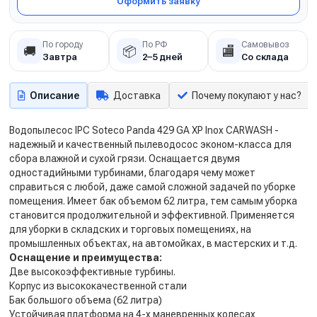
Оформить заявку
По городу
По РФ
Самовывоз
🚚
📦
🏬
Завтра
2–5 дней
Со склада
Описание
Доставка
Почему покупают у нас?
Водопылесос IPC Soteco Panda 429 GA XP Inox CARWASH -
надежный и качественный пылеводосос эконом-класса для
сбора влажной и сухой грязи. Оснащается двумя
одностадийными турбинами, благодаря чему может
справиться с любой, даже самой сложной задачей по уборке
помещения. Имеет бак объемом 62 литра, тем самым уборка
становится продолжительной и эффективной. Применяется
для уборки в складских и торговых помещениях, на
промышленных объектах, на автомойках, в мастерских и т.д.
Оснащение и преимущества:
Две высокоэффективные турбины.
Корпус из высококачественной стали
Бак большого объема (62 литра)
Устойчивая платформа на 4-х маневренных колесах