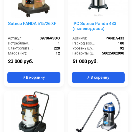
Soteco PANDA 515/26 XP
IPC Soteco Panda 433
(пылеводосос)
Артикул:
09706ASDO
Артикул:
PANDA433
Потребляемая мощность (кВт):
1
Расход воздуха (л/сек):
180
Электропитание (В):
220
Уровень шума (дБ(А)):
92
Масса (кг):
12
Габариты (ДхШхВ):
500х500х990
Размеры ДхШхВ (мм):
430x430x820
Номинальный диаметр принадлежностей (мм):
40
23 000 руб.
51 000 руб.
⚡ В корзину
⚡ В корзину