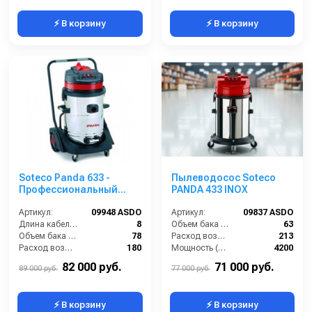
⚡ В корзину
⚡ В корзину
Soteco Panda 633 -
Пылеводосос Soteco
Профессиональный
PANDA 433 INOX
пылеводосос
Артикул:
09948 ASDO
Артикул:
09837 ASDO
Длина кабеля (м):
8
Объем бака (л):
63
Объем бака (л):
78
Расход воздуха (л/сек):
213
Расход воздуха (л/сек):
180
Мощность (Вт):
4200
Уровень шума (дБ):
92
Напряжение (В):
220
82 000 руб.
71 000 руб.
89 000 руб.
77 000 руб.
⚡ В корзину
⚡ В корзину