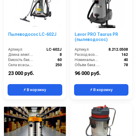
Пылеводосос LC-602J
Lavor PRO Taurus PR
(пылеводосос)
Артикул:
LC-602J
Артикул:
8.212.0508
Длина электрического кабеля (м):
8
Расход воздуха (л/сек):
162
Ёмкость бака (л):
60
Номинальный диаметр принадлежностей (мм):
40
Сила всасывания (мбар):
250
Объём бака (л):
78
Мощность (кВт):
2
Рабочая ширина основной насадки (мм):
400
23 000 руб.
96 000 руб.
⚡ В корзину
⚡ В корзину