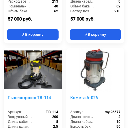
Расход воздуха (л/сек):
213
Длина кабеля (м):
8
Номинальный диаметр принадлежностей (мм):
40
Объем бака (л):
62
Объём бака (л):
62
Расход воздуха (л/сек):
210
Рабочая ширина основной насадки (мм):
Отсутствует
Уровень шума (дБ):
75
57 000 руб.
57 000 руб.
⚡ В корзину
⚡ В корзину
Пылеводосос TB-114
Комета А-026
Артикул:
TB-114
Артикул:
my.26377
Воздушный поток (л/сек):
200
Длина всасывающего шланга (м):
2
Длина кабеля (м):
8
Длина кабеля (м):
10
Длина шланга (м):
2,5
Емкость бака для мусора (л):
80