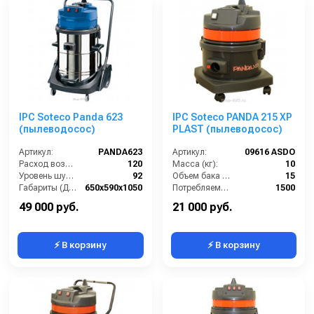
IPC Soteco Panda 623
IPC Soteco PANDA 215 XP
(пылеводосос)
PLAST (пылеводосос)
Артикул:
PANDA623
Артикул:
09616 ASDO
Расход воздуха (л/сек):
120
Масса (кг):
10
Уровень шума (дБ(А)):
92
Объем бака (л):
15
Габариты (ДхШхВ):
650х590х1050
Потребляемая мощность (Вт):
1500
Номинальный диаметр принадлежностей (мм):
40
Удлинительные трубки (м):
2х0,5 алюминий в пластике
49 000 руб.
21 000 руб.
⚡ В корзину
⚡ В корзину