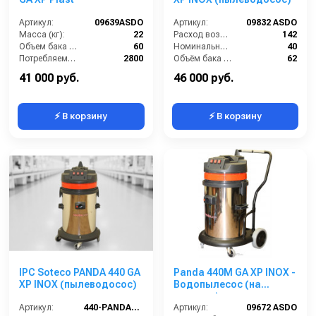
Артикул:
09639ASDO
Артикул:
09832 ASDO
Масса (кг):
22
Расход воздуха (л/сек):
142
Объем бака (л):
60
Номинальный диаметр принадлежностей (мм):
40
Потребляемая мощность (Вт):
2800
Объём бака (л):
62
Размеры (ДхШхВ):
500х500х870
Рабочая ширина основной насадки (мм):
Отсутствует
41 000 руб.
46 000 руб.
⚡ В корзину
⚡ В корзину
IPC Soteco PANDA 440 GA
Panda 440M GA XP INOX -
XP INOX (пылеводосос)
Водопылесос (на
тележке)
Артикул:
440-PANDA-GA-XP
Артикул:
09672 ASDO