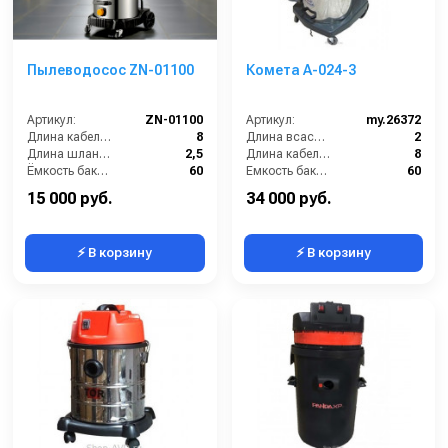
Пылеводосос ZN-01100
Комета А-024-3
Артикул:
ZN-01100
Артикул:
my.26372
Длина кабеля (м):
8
Длина всасывающего шланга (м):
2
Длина шланга (м):
2,5
Длина кабеля (м):
8
Ёмкость бака (л):
60
Емкость бака для мусора (л):
60
Мощность (Вт):
2400
Количество турбин (шт):
3
15 000 руб.
34 000 руб.
⚡ В корзину
⚡ В корзину