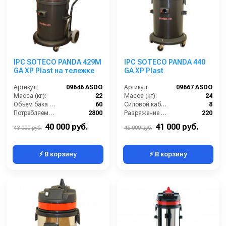
IPC SOTECO PANDA 429M
IPC SOTECO PANDA 440
GA XP Plast на тележке
GA XP Plast
Артикул:
09646 ASDO
Артикул:
09667 ASDO
Масса (кг):
22
Масса (кг):
24
Объем бака (л):
60
Силовой кабель (м):
8
Потребляемая мощность (Вт):
2800
Разряжение (мБар):
220
Размеры (ДхШхВ):
500х500х870
Размеры (ДхШхВ):
500x500x870
40 000 руб.
41 000 руб.
43 000 руб.
45 000 руб.
⚡ В корзину
⚡ В корзину