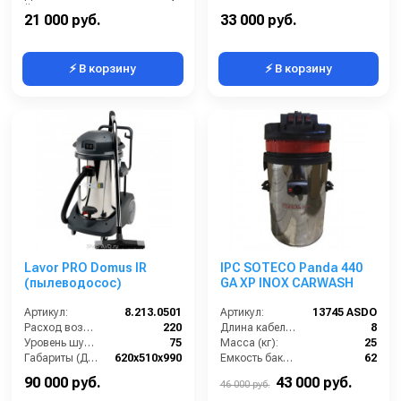
Ёмкость бака (л):
60
Количество турбин (шт):
2
21 000 руб.
33 000 руб.
⚡ В корзину
⚡ В корзину
Lavor PRO Domus IR
IPC SOTECO Panda 440
(пылеводосос)
GA XP INOX CARWASH
Артикул:
8.213.0501
Артикул:
13745 ASDO
Расход воздуха (л/сек):
220
Длина кабеля (м):
8
Уровень шума (дБ(А)):
75
Масса (кг):
25
Габариты (ДхШхВ):
620х510х990
Емкость бака для мусора (л):
62
Номинальный диаметр принадлежностей (мм):
40
Уровень шума (дБ):
75
90 000 руб.
43 000 руб.
46 000 руб.