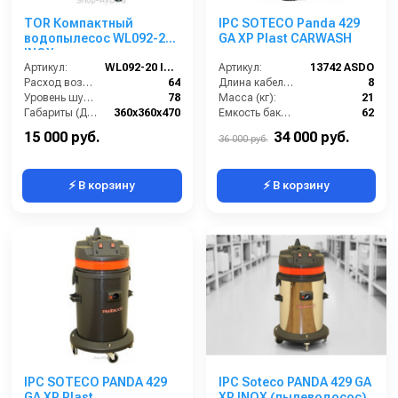
TOR Компактный
IPC SOTECO Panda 429
водопылесос WL092-20
GA XP Plast CARWASH
INOX
Артикул:
WL092-20 INOX
Артикул:
13742 ASDO
Расход воздуха (л/сек):
64
Длина кабеля (м):
8
Уровень шума (дБ(А)):
78
Масса (кг):
21
Габариты (ДхШхВ):
360х360х470
Емкость бака для мусора (л):
62
Номинальный диаметр принадлежностей (мм):
36
Уровень шума (дБ):
75
15 000 руб.
34 000 руб.
36 000 руб.
⚡ В корзину
⚡ В корзину
IPC SOTECO PANDA 429
IPC Soteco PANDA 429 GA
GA XP Plast
XP INOX (пылеводосос)