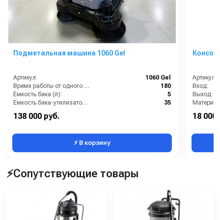
Подметальная машина 1060 Gel
Консоль
Артикул:
1060 Gel
Артикул:
Время работы от одного заряда (мин):
180
Вход:
Ёмкость бака (л):
5
Выход:
Ёмкость бака-утилизатора (л):
35
Материал
Максимальная производительность (м2/ч):
4800
Вес, кг:
138 000 руб.
18 000 
Рабочая ширина (мм):
1060
Длина (м
⚡ В корзину
⚡Сопутствующие товары