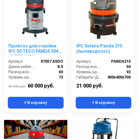
Пылесос для стройки
IPC Soteco Panda 215
IPC SOTECO PANDA 504
(пылеводосос)
JUSTO INOX
Артикул:
07057 ASDO
Артикул:
PANDA215
Длина кабеля (м):
8.5
Расход воздуха (л/сек):
50
Расход воздуха (л/сек):
60
Уровень шума (дБ(А)):
92
Уровень шума (дБ):
72
Габариты (ДхШхВ):
400х400х700
Разрежение / сила всасывания (мбар):
319
Номинальный диаметр принадлежностей (мм):
36
60 000 руб.
21 000 руб.
65 000 руб.
⚡ В корзину
⚡ В корзину