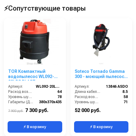
⚡Сопутствующие товары
TOR Компактный
Soteco Tornado Gamma
водопылесос WL092-
300 - моющий пылесос
20LPS PLAST
для автомоек
Артикул:
WL092-20LPS PLAST
Артикул:
13846 ASDO
Расход воздуха (л/сек):
64
Длина кабеля (м):
8.5
Уровень шума (дБ(А)):
78
Расход воздуха (л/сек):
58
Габариты (ДхШхВ):
380х370х435
Уровень шума (дБ):
71
Номинальный диаметр принадлежностей (мм):
36
Разрежение / сила всасывания (мбар):
247
7 300 руб.
52 000 руб.
7 900 руб.
⚡ В корзину
⚡ В корзину