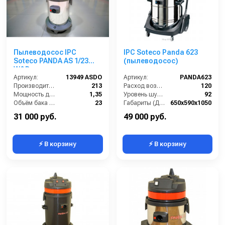
Пылеводосос IPC
IPC Soteco Panda 623
Soteco PANDA AS 1/23
(пылеводосос)
W&D
Артикул:
13949 ASDO
Артикул:
PANDA623
Производительность (м3/час):
213
Расход воздуха (л/сек):
120
Мощность двигателя (кВт):
1,35
Уровень шума (дБ(А)):
92
Объём бака (л):
23
Габариты (ДхШхВ):
650х590х1050
Напряжение:
220
Номинальный диаметр принадлежностей (мм):
40
31 000 руб.
49 000 руб.
⚡ В корзину
⚡ В корзину