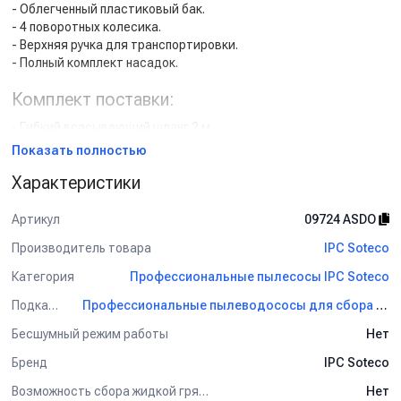
- Облегченный пластиковый бак.
- 4 поворотных колесика.
- Верхняя ручка для транспортировки.
- Полный комплект насадок.
Комплект поставки:
- Гибкий всасывающий шланг 2 м.
- Соединительное колено.
Показать полностью
- Удлинительная трубка алюминий/пластик 2х0.5 м.
Характеристики
- Переключаемая насадка ковер-пол, рабочая ширина 250 мм.
- Насадка для сбора жидкости, рабочая ширина 250 мм.
- Насадка для мебели / обивки.
Артикул
09724 ASDO
- Щелевая насадка.
Производитель товара
IPC Soteco
- Круглая насадка-щетка.
Категория
Профессиональные пылесосы IPC Soteco
Подкатегория
Профессиональные пылеводососы для сбора сухой и жидкой грязи IPC Soteco
Бесшумный режим работы
Нет
Бренд
IPC Soteco
Возможность сбора жидкой грязи
Нет