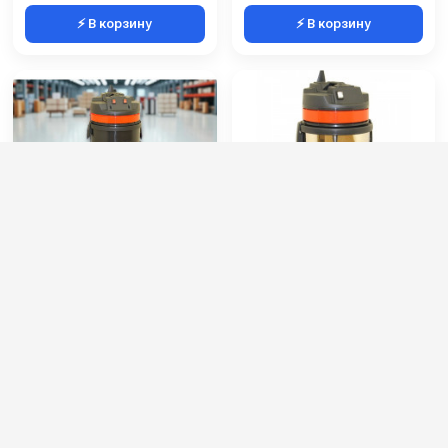
⚡ В корзину
⚡ В корзину
Пылеводосос Soteco
IPC Soteco PANDA 515/26
PANDA 429 GA XP PLAST
XP INOX (пылеводосос)
Артикул:
09639 ASDO
Артикул:
09706 ASDO
Объем бака (л):
62
Расход воздуха (л/сек):
71
Расход воздуха (л/сек):
142
Номинальный диаметр принадлежностей (мм):
36
Мощность (Вт):
2800
Объём бака (л):
26
Напряжение (В):
220
Рабочая ширина основной насадки (мм):
250
36 000 руб.
21 000 руб.
39 000 руб.
22 000 руб.
⚡ В корзину
⚡ В корзину