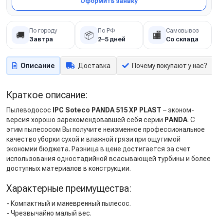
Оформить заявку
По городу
По РФ
Самовывоз
🚚
📦
🏬
Завтра
2–5 дней
Со склада
Описание
Доставка
Почему покупают у нас?
Краткое описание:
Пылеводосос
IPC Soteco PANDA 515 XP PLAST
– эконом-
версия хорошо зарекомендовавшей себя серии
PANDA
. С
этим пылесосом Вы получите неизменное профессиональное
качество уборки сухой и влажной грязи при ощутимой
экономии бюджета. Разница в цене достигается за счет
использования одностадийной всасывающей турбины и более
доступных материалов в конструкции.
Характерные преимущества:
- Компактный и маневренный пылесос.
- Чрезвычайно малый вес.