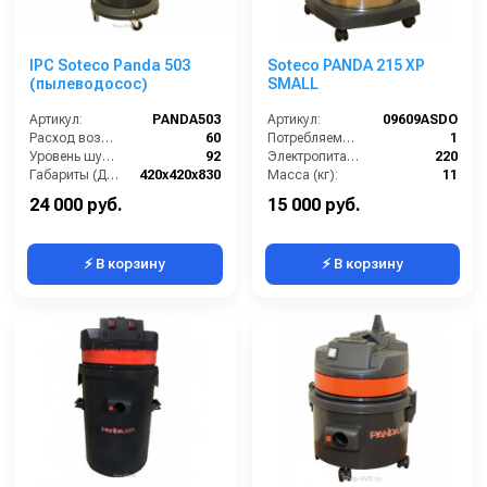
IPC Soteco Panda 503
Soteco PANDA 215 XP
(пылеводосос)
SMALL
Артикул:
PANDA503
Артикул:
09609ASDO
Расход воздуха (л/сек):
60
Потребляемая мощность (кВт):
1
Уровень шума (дБ(А)):
92
Электропитание (В):
220
Габариты (ДхШхВ):
420х420х830
Масса (кг):
11
Номинальный диаметр принадлежностей (мм):
40
Размеры ДхШхВ (мм):
389x376x516
24 000 руб.
15 000 руб.
⚡ В корзину
⚡ В корзину