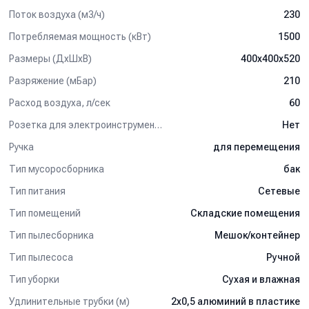
Поток воздуха (м3/ч)
230
Потребляемая мощность (кВт)
1500
Размеры (ДхШхВ)
400x400x520
Разряжение (мБар)
210
Расход воздуха, л/сек
60
Розетка для электроинструмента
Нет
Ручка
для перемещения
Тип мусоросборника
бак
Тип питания
Сетевые
Тип помещений
Складские помещения
Тип пылесборника
Мешок/контейнер
Тип пылесоса
Ручной
Тип уборки
Сухая и влажная
Удлинительные трубки (м)
2х0,5 алюминий в пластике