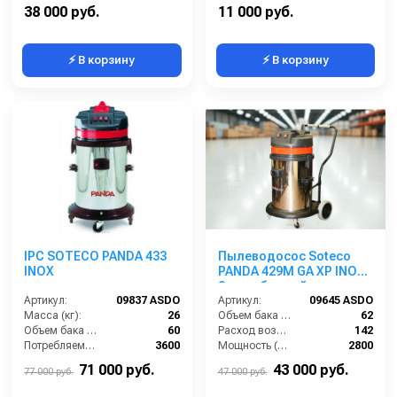
Сила всасывания (мбар):
230
Напряжение (В):
220
38 000 руб.
11 000 руб.
⚡ В корзину
⚡ В корзину
IPC SOTECO PANDA 433
Пылеводосос Soteco
INOX
PANDA 429M GA XP INOX
2-х турбинный
Артикул:
09837 ASDO
Артикул:
09645 ASDO
Масса (кг):
26
Объем бака (л):
62
Объем бака (л):
60
Расход воздуха (л/сек):
142
Потребляемая мощность (Вт):
3600
Мощность (Вт):
2800
Уровень шума (дБ):
84
Напряжение (В):
220
71 000 руб.
43 000 руб.
77 000 руб.
47 000 руб.