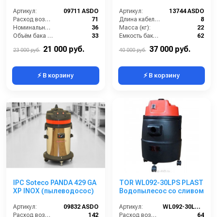
Артикул:
09711 ASDO
Артикул:
13744 ASDO
Расход воздуха (л/сек):
71
Длина кабеля (м):
8
Номинальный диаметр принадлежностей (мм):
36
Масса (кг):
22
Объём бака (л):
33
Емкость бака для мусора (л):
62
Рабочая ширина основной насадки (мм):
250
Уровень шума (дБ):
75
21 000 руб.
37 000 руб.
23 000 руб.
40 000 руб.
⚡ В корзину
⚡ В корзину
IPC Soteco PANDA 429 GA
TOR WL092-30LPS PLAST
XP INOX (пылеводосос)
Водопылесос со сливом
Артикул:
09832 ASDO
Артикул:
WL092-30LPS PLAST
Расход воздуха (л/сек):
142
Расход воздуха (л/сек):
64