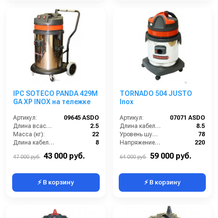
IPC SOTECO PANDA 429M
TORNADO 504 JUSTO
GA XP INOX на тележке
Inox
Артикул:
09645 ASDO
Артикул:
07071 ASDO
Длина всасывающего шланга (м):
2.5
Длина кабеля (м):
8.5
Масса (кг):
22
Уровень шума (дБ):
78
Длина кабеля (м):
8
Напряжение (В):
220
Емкость бака для мусора (л):
62
Мощность (кВт):
1.5
43 000 руб.
59 000 руб.
47 000 руб.
64 000 руб.
⚡ В корзину
⚡ В корзину