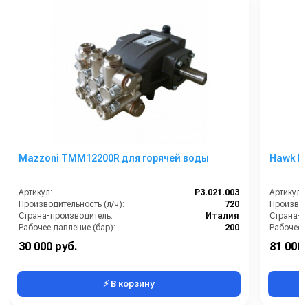
Mazzoni TMM12200R для горячей воды
Hawk M
Артикул:
P3.021.003
Артикул:
Производительность (л/ч):
720
Производи
Страна-производитель:
Италия
Страна-п
Рабочее давление (бар):
200
Рабочее д
Мощность (кВт):
4.6
Мощность
30 000 руб.
81 000 
Масса (кг):
8.2
Электропи
⚡ В корзину