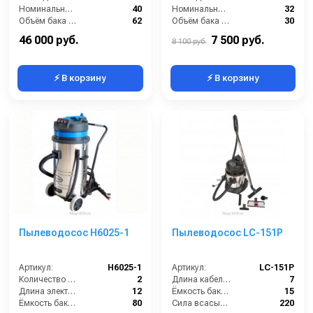
Номинальный диаметр принадлежностей (мм):
40
Номинальный диаметр принадлежностей (мм):
32
Объём бака (л):
62
Объём бака (л):
30
Рабочая ширина основной насадки (мм):
Отсутствует
Рабочая ширина основной насадки (мм):
300
46 000 руб.
7 500 руб.
8 100 руб.
⚡ В корзину
⚡ В корзину
Пылеводосос Н6025-1
Пылеводосос LC-151P
Артикул:
Н6025-1
Артикул:
LC-151P
Количество турбин (шт):
2
Длина кабеля (м):
7
Длина электрического кабеля (м):
12
Ёмкость бака (л):
15
Ёмкость бака (л):
80
Сила всасывания (мбар):
220