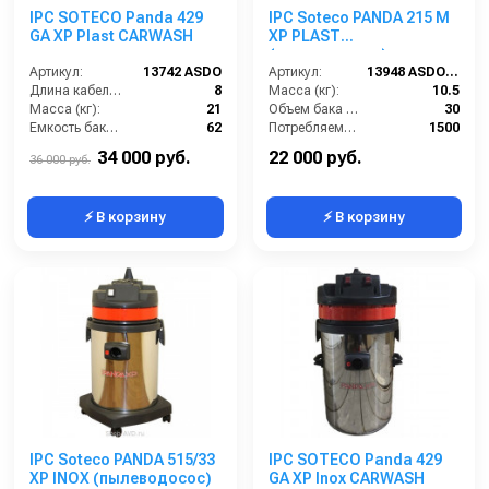
IPC SOTECO Panda 429
IPC Soteco PANDA 215 M
GA XP Plast CARWASH
XP PLAST
(пылеводосос)
Артикул:
13742 ASDO
Артикул:
13948 ASDO (зам. 09605 ASDO)
Длина кабеля (м):
8
Масса (кг):
10.5
Масса (кг):
21
Объем бака (л):
30
Емкость бака для мусора (л):
62
Потребляемая мощность (Вт):
1500
Уровень шума (дБ):
75
Удлинительные трубки (м):
2х0,5 алюминий в пластике
34 000 руб.
22 000 руб.
36 000 руб.
⚡ В корзину
⚡ В корзину
IPC Soteco PANDA 515/33
IPC SOTECO Panda 429
XP INOX (пылеводосос)
GA XP Inox CARWASH