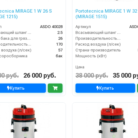
tecnica MIRAGE 1 W 26 S
Portotecnica MIRAGE 1 W 32
GE 1215)
(MIRAGE 1515)
л
ASDO 40028
Артикул
ASD
Всасывающий шланг (м)
2.5
Всасывающий шланг (м)
Объём бака для грязи (л)
26
Производительность (м3/час)
Производительность (м3/час)
170
Расход воздуха (л/сек)
 воздуха (л/сек)
57
Страна-производитель
соросборника
бак
Мощность (кВт)
Цена
00 руб.
26 000 руб.
38 000 руб.
35 000 р
Купить
Купить