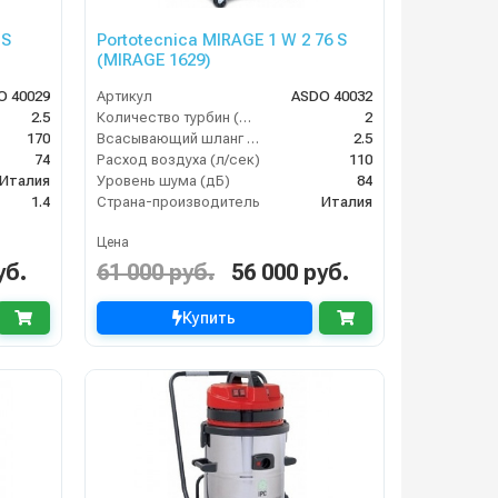
 S
Portotecnica MIRAGE 1 W 2 76 S
(MIRAGE 1629)
O 40029
Артикул
ASDO 40032
2.5
Количество турбин (шт)
2
170
Всасывающий шланг (м)
2.5
74
Расход воздуха (л/сек)
110
Италия
Уровень шума (дБ)
84
1.4
Страна-производитель
Италия
Цена
уб.
61 000 руб.
56 000 руб.
Купить