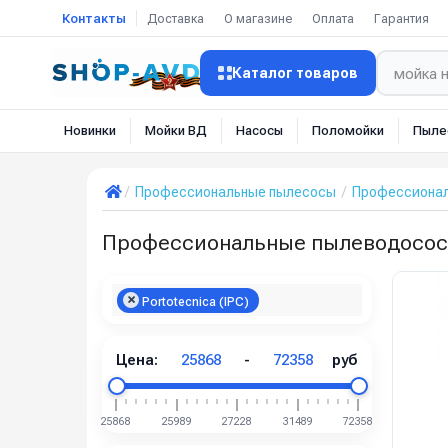
Контакты
Доставка
О магазине
Оплата
Гарантия
Каталог товаров
Новинки
Мойки ВД
Насосы
Поломойки
Пыле
Профессиональные пылесосы
Профессионал
Профессиональные пылеводососы д
Portotecnica (IPC)
Цена:
25868
-
72358
руб
25868
25989
27228
31489
72358