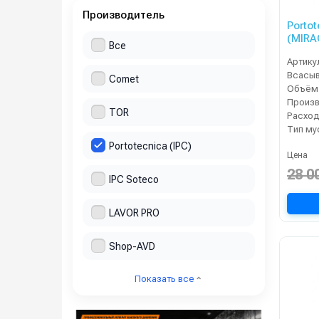
Производитель
Porto
(MIRA
Все
Артику
Comet
TOR
Расход
Тип му
Portotecnica (IPC)
Цена
28 0
IPC Soteco
LAVOR PRO
Shop-AVD
Показать все