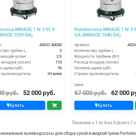
ecnica MIRAGE 1 W 2 61 S
Portotecnica MIRAGE 1 W 3 6
IRAGE 1529 GA)
GA (MIRAGE 1540 GA)
л
ASDO 40030
Артикул
ASD
Количество турбин (шт)
2
Количество турбин (шт)
Всасывающий шланг (м)
2.5
Мощность турбины (Вт)
 воздуха (л/сек)
110
Расход воздуха (л/сек)
ь шума (дБ)
76
Уровень шума (дБ)
-производитель
Италия
Страна-производитель
Цена
00 руб.
52 000 руб.
67 000 руб.
62 000 р
Купить
Купить
Показано с 1 по 6 из 6 (всего 1
иональные пылеводососы для сбора сухой и жидкой грязи Portotecn