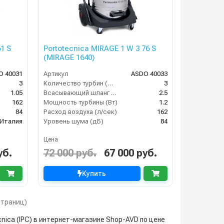
1 S
Portotecnica MIRAGE 1 W 3 76 S
(MIRAGE 1640)
O 40031
Артикул
ASDO 40033
3
Количество турбин (шт)
3
1.05
Всасывающий шланг (м)
2.5
162
Мощность турбины (Вт)
1.2
84
Расход воздуха (л/сек)
162
Италия
Уровень шума (дБ)
84
Цена
уб.
72 000 руб.
67 000 руб.
Купить
 страниц)
ica (IPC) в интернет-магазине Shop-AVD по цене