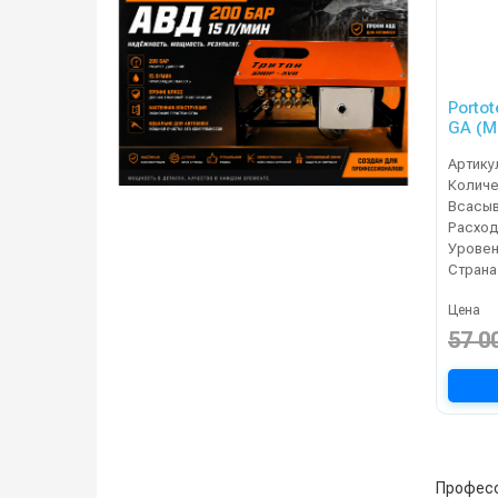
Portot
GA (M
Артику
Расход
Уровен
Страна
Цена
57 0
Професс