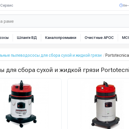
Сервис
пн–
сосы
Шланги ВД
Каналопромывки
Очистные АРОС
МС
ьные пылеводососы для сбора сухой и жидкой грязи
Portotecnica
ля сбора сухой и жидкой грязи Portotecnic