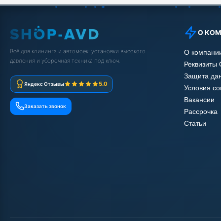
О КО
Всё для клининга и автомоек: установки высокого
О компани
давления и уборочная техника под ключ.
Реквизиты
Защита да
5.0
Яндекс Отзывы
Условия с
Вакансии
Заказать звонок
Рассрочка
Статьи