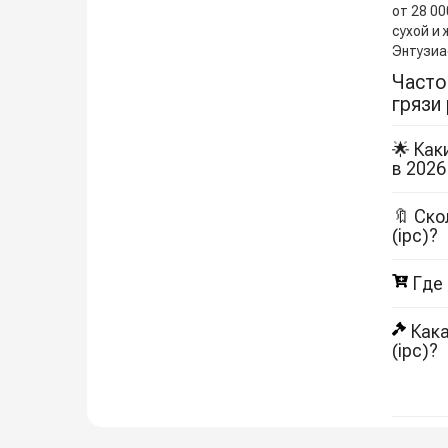
от 28 00
сухой и 
Энтузиа
Часто
грязи 
🌟 Как
в 2026
🔖 Ско
(ipc)?
Где
Кака
(ipc)?