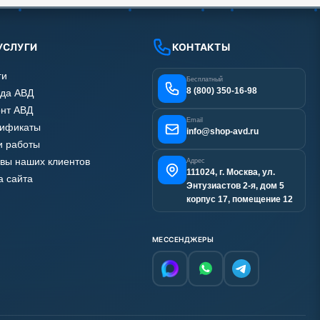
УСЛУГИ
КОНТАКТЫ
ги
Бесплатный
8 (800) 350-16-98
да АВД
нт АВД
Email
тификаты
info@shop-avd.ru
 работы
вы наших клиентов
Адрес
111024, г. Москва, ул.
а сайта
Энтузиастов 2-я, дом 5
корпус 17, помещение 12
МЕССЕНДЖЕРЫ