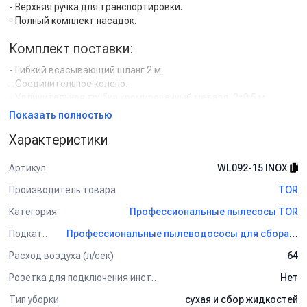
- Верхняя ручка для транспортировки.
- Полный комплект насадок.
Комплект поставки:
- Гибкий всасывающий шланг 2 м.
- Соединительное колено.
- Удлинительная трубка хромированный металл, 2х0.5 м.
- Переключаемая насадка ковер-пол, рабочая ширина 250 мм.
Показать полностью
- Насадка для сбора жидкости, рабочая ширина 250 мм.
Характеристики
- Насадка для мебели / обивки.
- Щелевая насадка.
- Круглая насадка-щетка.
Артикул
WL092-15 INOX
Производитель товара
TOR
Применение:
Категория
Профессиональные пылесосы TOR
Уборка на маленькой площади: в мастерской, небольшом
магазине, на автомойке.
Подкатегория
Профессиональные пылеводососы для сбора сухой и жидкой грязи TOR
Расход воздуха (л/сек)
64
Розетка для подключения инструмента
Нет
Тип уборки
сухая и сбор жидкостей