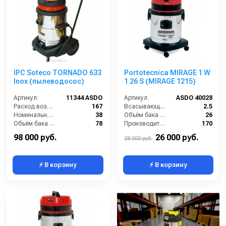
IPC Soteco TORNADO 633
Portotecnica MIRAGE 1 W
Inox (пылеводосос)
1 26 S (MIRAGE 1215)
Артикул:
11344 ASDO
Артикул:
ASDO 40028
Расход воздуха (л/сек):
167
Всасывающий шланг (м):
2.5
Номинальный диаметр принадлежностей (мм):
38
Объём бака для грязи (л):
26
Объём бака (л):
78
Производительность (м3/час):
170
Рабочая ширина основной насадки (мм):
400
Расход воздуха (л/сек):
57
98 000 руб.
26 000 руб.
28 000 руб.
⚡ В корзину
⚡ В корзину