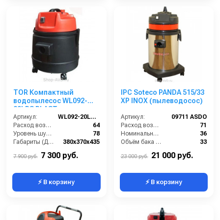
TOR Компактный
IPC Soteco PANDA 515/33
водопылесос WL092-
XP INOX (пылеводосос)
20LPS PLAST
Артикул:
WL092-20LPS PLAST
Артикул:
09711 ASDO
Расход воздуха (л/сек):
64
Расход воздуха (л/сек):
71
Уровень шума (дБ(А)):
78
Номинальный диаметр принадлежностей (мм):
36
Габариты (ДхШхВ):
380х370х435
Объём бака (л):
33
Номинальный диаметр принадлежностей (мм):
36
Рабочая ширина основной насадки (мм):
250
7 300 руб.
21 000 руб.
7 900 руб.
23 000 руб.
⚡ В корзину
⚡ В корзину