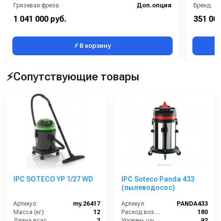
Грязевая фреза:
Доп.опция
Бренд:
Длина шланга ВД (м):
20
Грязевая
1 041 000 руб.
351 000
Защита от перегрева:
Есть
Длина шл
⚡ В корзину
⚡Сопутствующие товары
IPC SOTECO YP 1/27 WD
IPC Soteco Panda 433
(пылеводосос)
Артикул:
my.26417
Артикул:
PANDA433
Масса (кг):
12
Расход воздуха (л/сек):
180
Длина всасывающего шланга (м):
2
Уровень шума (дБ(А)):
92