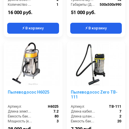
Количество турбин (шт):
1
Габариты (ДхШхВ):
500х500х990
Емкость бака для мусора (л):
27
Номинальный диаметр принадлежностей (мм):
40
16 000 руб.
51 000 руб.
⚡ В корзину
⚡ В корзину
Пылеводосос Н6025
Пылеводосос Zero TB-
111
Артикул:
Н6025
Артикул:
TB-111
Длина электрического кабеля (м):
7.2
Длина кабеля (м):
7
Ёмкость бака (л):
80
Длина шланга (м):
2
Мощность (кВт):
3
Ёмкость бака (л):
20
Расход воздуха, л/сек:
120
Мощность (Вт):
1200