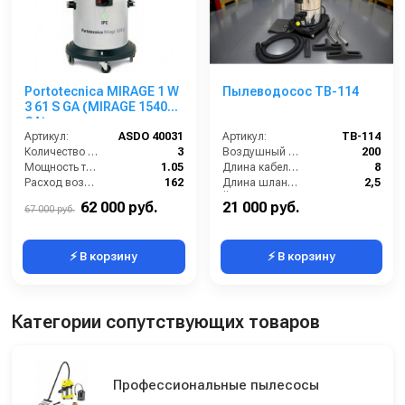
Portotecnica MIRAGE 1 W
Пылеводосос TB-114
3 61 S GA (MIRAGE 1540
GA)
Артикул:
ASDO 40031
Артикул:
TB-114
Количество турбин (шт):
3
Воздушный поток (л/сек):
200
Мощность турбины (Вт):
1.05
Длина кабеля (м):
8
Расход воздуха (л/сек):
162
Длина шланга (м):
2,5
Уровень шума (дБ):
84
Ёмкость бака (л):
60
62 000 руб.
21 000 руб.
67 000 руб.
⚡ В корзину
⚡ В корзину
Категории сопутствующих товаров
Профессиональные пылесосы