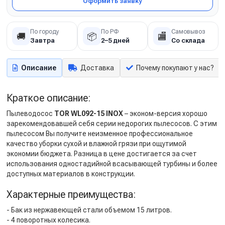
Оформить заявку
По городу
По РФ
Самовывоз
🚚
📦
🏬
Завтра
2–5 дней
Со склада
Описание
Доставка
Почему покупают у нас?
Краткое описание:
Пылеводосос
TOR WL092-15 INOX
– эконом-версия хорошо
зарекомендовавшей себя серии недорогих пылесосов. С этим
пылесосом Вы получите неизменное профессиональное
качество уборки сухой и влажной грязи при ощутимой
экономии бюджета. Разница в цене достигается за счет
использования одностадийной всасывающей турбины и более
доступных материалов в конструкции.
Характерные преимущества:
- Бак из нержавеющей стали объемом 15 литров.
- 4 поворотных колесика.