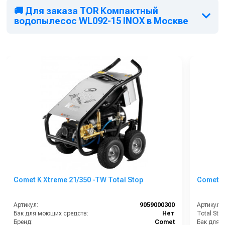
🚚 Для заказа TOR Компактный
водопылесос WL092-15 INOX в Москве
Comet K Xtreme 21/350 -TW Total Stop
Comet K
Артикул:
9059000300
Артикул:
Бак для моющих средств:
Нет
Total Stop
Бренд:
Comet
Бак для 