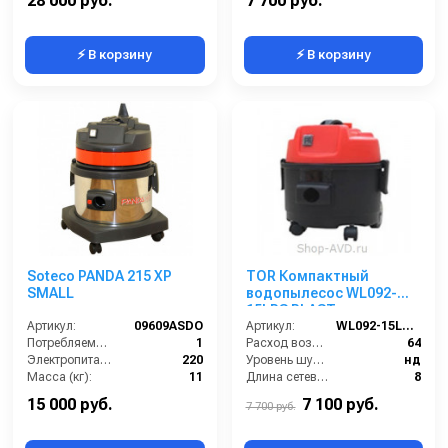
28 000 руб.
7 700 руб.
⚡ В корзину
⚡ В корзину
Soteco PANDA 215 XP
TOR Компактный
SMALL
водопылесос WL092-
15LPS PLAST
Артикул:
09609ASDO
Артикул:
WL092-15LPS PLAST
Потребляемая мощность (кВт):
1
Расход воздуха (л/сек):
64
Электропитание (В):
220
Уровень шума (дБ(А)):
нд
Масса (кг):
11
Длина сетевого шнура (м):
8
Размеры ДхШхВ (мм):
389x376x516
Номинальный диаметр принадлежностей (мм):
36
15 000 руб.
7 100 руб.
7 700 руб.