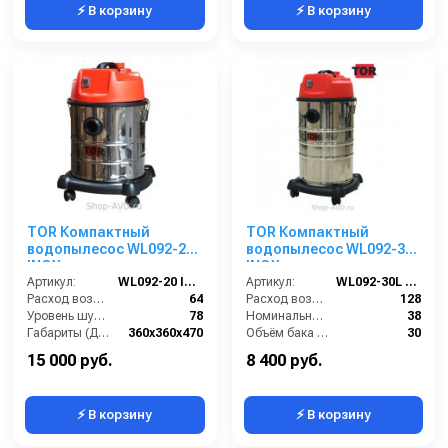
⚡ В корзину
⚡ В корзину
TOR Компактный
TOR Компактный
водопылесос WL092-20
водопылесос WL092-30L
INOX
INOX
Артикул:
WL092-20 INOX
Артикул:
WL092-30L INOX
Расход воздуха (л/сек):
64
Расход воздуха (л/сек):
128
Уровень шума (дБ(А)):
78
Номинальный диаметр принадлежностей (мм):
38
Габариты (ДхШхВ):
360х360х470
Объём бака (л):
30
Номинальный диаметр принадлежностей (мм):
36
Рабочая ширина основной насадки (мм):
400
15 000 руб.
8 400 руб.
⚡ В корзину
⚡ В корзину