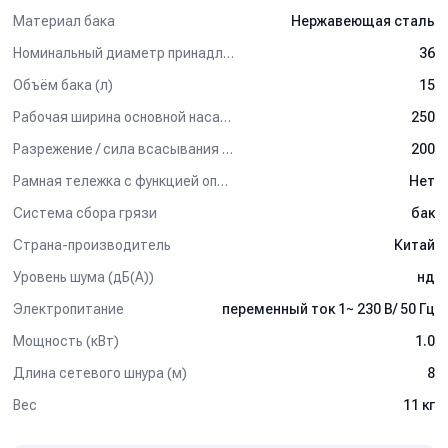
Материал бака
Нержавеющая сталь
Номинальный диаметр принадлежностей (мм)
36
Объём бака (л)
15
Рабочая ширина основной насадки (мм)
250
Разрежение / сила всасывания (мбар)
200
Рамная тележка с функцией опрокидывания бака
Нет
Система сбора грязи
бак
Страна-производитель
Китай
Уровень шума (дБ(А))
нд
Электропитание
переменный ток 1~ 230 В/ 50 Гц
Мощность (кВт)
1.0
Длина сетевого шнура (м)
8
Вес
11 кг