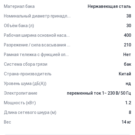
Материал бака
Нержавеющая сталь
Номинальный диаметр принадлежностей (мм)
38
Объём бака (л)
30
Рабочая ширина основной насадки (мм)
400
Разрежение / сила всасывания (мбар)
210
Рамная тележка с функцией опрокидывания бака
Нет
Система сбора грязи
бак
Страна-производитель
Китай
Уровень шума (дБ(А))
нд
Электропитание
переменный ток 1~ 230 В/ 50 Гц
Мощность (кВт)
1.2
Длина сетевого шнура (м)
8
Вес
14 кг