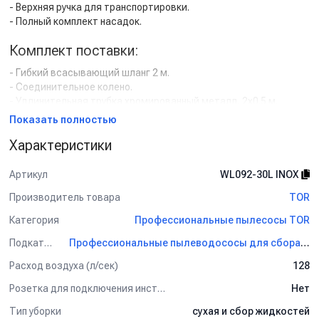
- Верхняя ручка для транспортировки.
- Полный комплект насадок.
Комплект поставки:
- Гибкий всасывающий шланг 2 м.
- Соединительное колено.
- Удлинительная трубка хромированный металл, 2х0.5 м.
- Переключаемая насадка ковер-пол, рабочая ширина 400 мм.
Показать полностью
- Насадка для сбора жидкости, рабочая ширина 400 мм.
Характеристики
- Насадка для мебели / обивки.
- Щелевая насадка.
- Круглая насадка-щетка.
Артикул
WL092-30L INOX
Производитель товара
TOR
Применение:
Категория
Профессиональные пылесосы TOR
Уборка на маленькой площади: в мастерской, небольшом
магазине, на автомойке.
Подкатегория
Профессиональные пылеводососы для сбора сухой и жидкой грязи TOR
Расход воздуха (л/сек)
128
Розетка для подключения инструмента
Нет
Тип уборки
сухая и сбор жидкостей