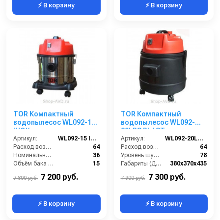
⚡ В корзину
⚡ В корзину
TOR Компактный
TOR Компактный
водопылесос WL092-15
водопылесос WL092-
INOX
20LPS PLAST
Артикул:
WL092-15 INOX
Артикул:
WL092-20LPS PLAST
Расход воздуха (л/сек):
64
Расход воздуха (л/сек):
64
Номинальный диаметр принадлежностей (мм):
36
Уровень шума (дБ(А)):
78
Объём бака (л):
15
Габариты (ДхШхВ):
380х370х435
Рабочая ширина основной насадки (мм):
250
Номинальный диаметр принадлежностей (мм):
36
7 200 руб.
7 300 руб.
7 800 руб.
7 900 руб.
⚡ В корзину
⚡ В корзину