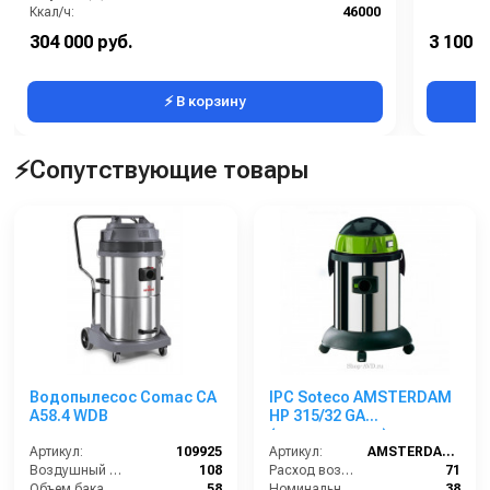
Ккал/ч:
46000
Кг/ч:
4,76
304 000 руб.
3 100 р
Выход:
M22 x 1,5
⚡ В корзину
⚡Сопутствующие товары
Водопылесос Comac CA
IPC Soteco AMSTERDAM
A58.4 WDВ
HP 315/32 GA
(пылеводосос)
Артикул:
109925
Артикул:
AMSTERDAM315/32GA
Воздушный поток (л/сек):
108
Расход воздуха (л/сек):
71
Объем бака (л):
58
Номинальный диаметр принадлежностей (мм):
38