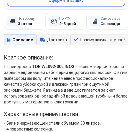
Оформить заявку
По городу
По РФ
Самовывоз
🚚
📦
🏬
Завтра
2–5 дней
Со склада
Описание
Доставка
Почему покупают у нас?
Краткое описание:
Пылеводосос
TOR WL092-30L INOX
– эконом-версия хорошо
зарекомендовавшей себя серии недорогих пылесосов. С этим
пылесосом Вы получите неизменное профессиональное
качество уборки сухой и влажной грязи при ощутимой
экономии бюджета. Разница в цене достигается за счет
использования одностадийной всасывающей турбины и более
доступных материалов в конструкции.
Характерные преимущества:
- Бак из нержавеющей стали объемом 30 литров.
- 4 поворотных колесика.