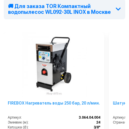
🚚 Для заказа TOR Компактный
водопылесос WL092-30L INOX в Москве
FIREBOX Нагреватель воды 250 бар, 20 л/мин.
Шатун 
Артикул:
3.064.04.004
Артикул:
Змеевик (м):
24
Страна-п
Катушка (Ø):
3/8''