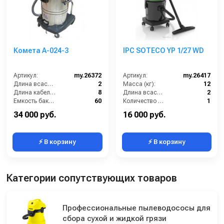
Комета А-024-3
IPC SOTECO YP 1/27 WD
Артикул:
my.26372
Артикул:
my.26417
Длина всасывающего шланга (м):
2
Масса (кг):
12
Длина кабеля (м):
8
Длина всасывающего шланга (м):
2
Емкость бака для мусора (л):
60
Количество турбин (шт):
1
Количество турбин (шт):
3
Емкость бака для мусора (л):
27
34 000 руб.
16 000 руб.
⚡ В корзину
⚡ В корзину
Категории сопутствующих товаров
Профессиональные пылеводососы для
сбора сухой и жидкой грязи