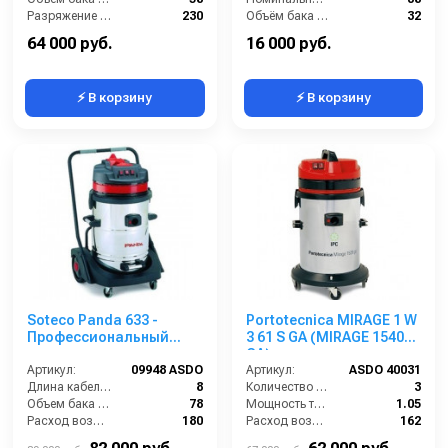
Разряжение (мБар):
230
Объём бака (л):
32
Уровень шума (дБ):
70
Разрежение / сила всасывания (мбар):
235
64 000 руб.
16 000 руб.
⚡ В корзину
⚡ В корзину
Soteco Panda 633 -
Portotecnica MIRAGE 1 W
Профессиональный
3 61 S GA (MIRAGE 1540
пылеводосос
GA)
Артикул:
09948 ASDO
Артикул:
ASDO 40031
Длина кабеля (м):
8
Количество турбин (шт):
3
Объем бака (л):
78
Мощность турбины (Вт):
1.05
Расход воздуха (л/сек):
180
Расход воздуха (л/сек):
162
Уровень шума (дБ):
92
Уровень шума (дБ):
84