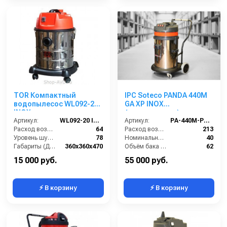
TOR Компактный
IPC Soteco PANDA 440M
водопылесос WL092-20
GA XP INOX
INOX
(пылеводосос)
Артикул:
WL092-20 INOX
Артикул:
PA-440M-PANDA-GA-XP
Расход воздуха (л/сек):
64
Расход воздуха (л/сек):
213
Уровень шума (дБ(А)):
78
Номинальный диаметр принадлежностей (мм):
40
Габариты (ДхШхВ):
360х360х470
Объём бака (л):
62
Номинальный диаметр принадлежностей (мм):
36
Рабочая ширина основной насадки (мм):
Отсутствует
15 000 руб.
55 000 руб.
⚡ В корзину
⚡ В корзину