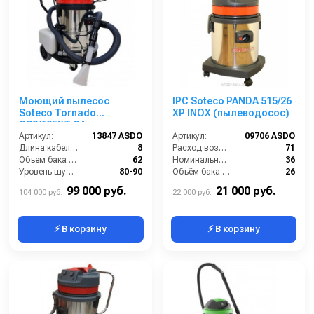
Моющий пылесос
IPC Soteco PANDA 515/26
Soteco Tornado
XP INOX (пылеводосос)
GS2/62EXT GA
Артикул:
13847 ASDO
Артикул:
09706 ASDO
Длина кабеля (м):
8
Расход воздуха (л/сек):
71
Объем бака (л):
62
Номинальный диаметр принадлежностей (мм):
36
Уровень шума (дБ):
80-90
Объём бака (л):
26
Разрежение / сила всасывания (мбар):
227
Рабочая ширина основной насадки (мм):
250
99 000 руб.
21 000 руб.
104 000 руб.
22 000 руб.
⚡ В корзину
⚡ В корзину