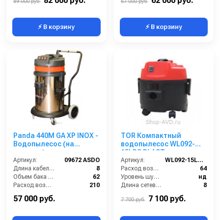
82 000 руб.
62 000 руб.
89 000 руб.
67 000 руб.
⚡ В корзину
⚡ В корзину
Panda 440M GA XP INOX -
TOR Компактный
Водопылесос (на
водопылесос WL092-
тележке)
15LPS PLAST
Артикул:
09672 ASDO
Артикул:
WL092-15LPS PLAST
Длина кабеля (м):
8
Расход воздуха (л/сек):
64
Объем бака (л):
62
Уровень шума (дБ(А)):
нд
Расход воздуха (л/сек):
210
Длина сетевого шнура (м):
8
Уровень шума (дБ):
75
Номинальный диаметр принадлежностей (мм):
36
57 000 руб.
7 100 руб.
7 700 руб.