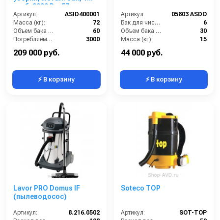
турб, 3000 Вт, 57 л.
Артикул:
ASID400001
Артикул:
05803 ASDO
Масса (кг):
72
Бак для чистой воды (л):
6
Объем бака (л):
60
Объем бака (л):
30
Потребляемая мощность (Вт):
3000
Масса (кг):
15
Разряжение (мБар):
275
Потребляемая мощность (Вт):
1200
209 000 руб.
44 000 руб.
⚡ В корзину
⚡ В корзину
Lavor PRO Domus IF
Soteco TOP
(пылеводосос)
Артикул:
8.216.0502
Артикул:
SOT-TOP