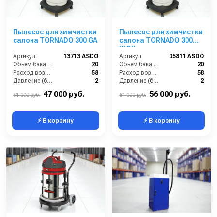
Пылесос для химчистки
Пылесос для химчистки
салона TORNADO 300 GA
салона TORNADO 300
INOX
Артикул:
13713 ASDO
Артикул:
05811 ASDO
Объем бака (л):
20
Объем бака (л):
20
Расход воздуха (л/сек):
58
Расход воздуха (л/сек):
58
Давление (бар):
2
Давление (бар):
2
Мощность (Вт):
1400
Мощность (Вт):
1400
47 000 руб.
56 000 руб.
51 000 руб.
61 000 руб.
⚡ В корзину
⚡ В корзину