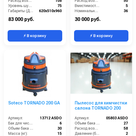
Расход воздуха (л/сек):
108
Расход воздуха (л/сек):
50
Уровень шума (дБ(А)):
75
Вместимость мусоросборника (л):
5
Габариты (ДхШхВ):
620х510х960
Номинальный диаметр принадлежностей (мм):
36
Номинальный диаметр принадлежностей (мм):
40
Разрежение / сила всасывания (мбар):
220
83 000 руб.
30 000 руб.
⚡ В корзину
⚡ В корзину
Soteco TORNADO 200 GA
Пылесос для химчистки
салона TORNADO 200
Артикул:
13712 ASDO
Артикул:
05803 ASDO
Бак для чистой воды (л):
6
Объем бака (л):
27
Объем бака (л):
30
Расход воздуха (л/сек):
58
Масса (кг):
15
Давление (бар):
2