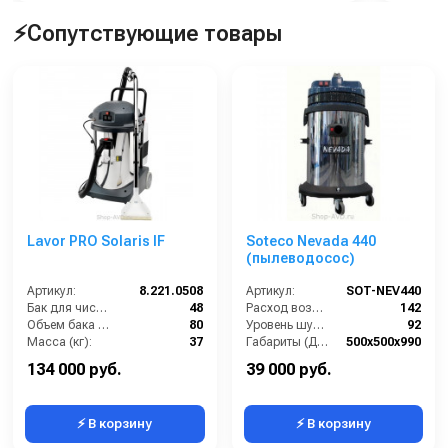
⚡Сопутствующие товары
Lavor PRO Solaris IF
Soteco Nevada 440
(пылеводосос)
Артикул:
8.221.0508
Артикул:
SOT-NEV440
Бак для чистой воды (л):
48
Расход воздуха (л/сек):
142
Объем бака (л):
80
Уровень шума (дБ(А)):
92
Масса (кг):
37
Габариты (ДхШхВ):
500х500х990
Потребляемая мощность (Вт):
2400
Номинальный диаметр принадлежностей (мм):
40
134 000 руб.
39 000 руб.
⚡ В корзину
⚡ В корзину