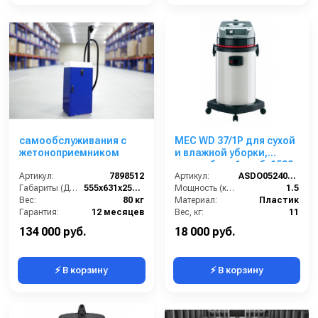
самообслуживания с
MEC WD 37/1P для сухой
жетоноприемником
и влажной уборки,
пласт. бак , 1 турб, 1500
Артикул:
7898512
Вт, 37 л.полн. компл.
Артикул:
ASDO05240/EUR 515/37 E/XP
Габариты (ДхШхВ):
555x631x2505(1361)
Мощность (кВт):
1.5
Вес:
80 кг
Материал:
Пластик
Гарантия:
12 месяцев
Вес, кг:
11
Напряжение, В:
220
134 000 руб.
18 000 руб.
⚡ В корзину
⚡ В корзину