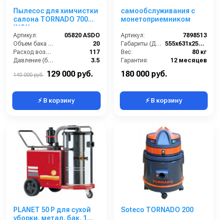
Пылесос для химчистки
самообслуживания с
салона TORNADO 700
монетоприемником
INOX
Артикул:
05820 ASDO
Артикул:
7898513
Объем бака (л):
20
Габариты (ДхШхВ):
555x631x2505(1361)
Расход воздуха (л/сек):
117
Вес:
80 кг
Давление (бар):
3.5
Гарантия:
12 месяцев
Мощность (Вт):
2400
129 000 руб.
180 000 руб.
140 000 руб.
⚡ В корзину
⚡ В корзину
PLANET 50 P для сухой
Soteco TORNADO 200
уборки, метал. бак, 1