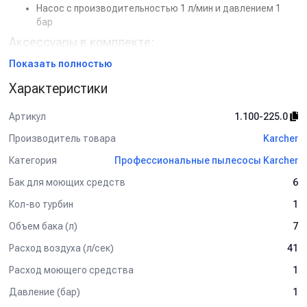
Насос с производительностью 1 л/мин и давлением 1
бар
Аксессуары в комплекте:
Всасывающий шланг с подводкой воды — 2.5 м
Показать полностью
Рукоятка для насадки Puzzi
Характеристики
Ручная насадка
Применение:
Артикул
1.100-225.0
Химчистка салонов автомобилей и багажников
Производитель товара
Karcher
Очистка мягкой мебели и ковровых покрытий
Использование на автомойках и в клининговых
Категория
Профессиональные пылесосы Karcher
компаниях
Бак для моющих средств
Домашнее и профессиональное применение
6
Karcher Puzzi 8/1 C
— надёжный и компактный пылесос,
Кол-во турбин
1
идеально подходящий для профессиональной химчистки.
Объем бака (л)
7
Высокая эффективность, удобство обслуживания и
долговечность делают его отличным выбором для
Расход воздуха (л/сек)
41
регулярного использования.
Расход моющего средства
1
Купить Karcher Puzzi 8/1 C
по выгодной цене с доставкой по
Давление (бар)
России. Отзывы, характеристики и наличие уточняйте у
1
менеджеров.