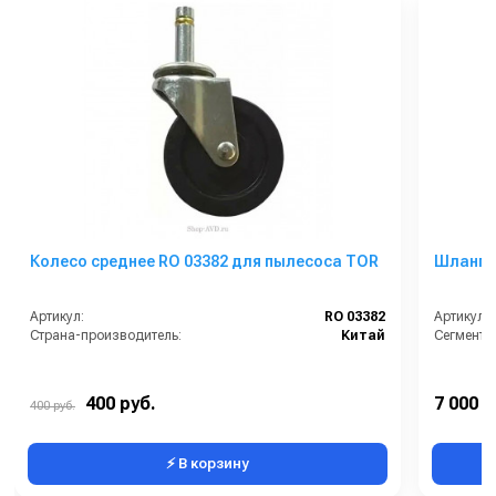
Колесо среднее RO 03382 для пылесоса TOR
Шланг 8 
Артикул:
RO 03382
Артикул:
Страна-производитель:
Китай
Сегмент:
400 руб.
7 000 р
400 руб.
⚡ В корзину