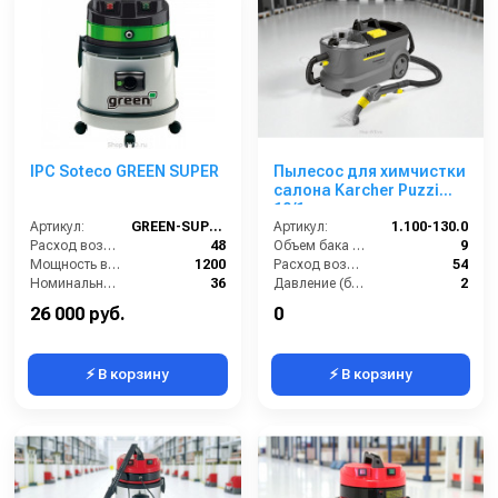
IPC Soteco GREEN SUPER
Пылесос для химчистки
салона Karcher Puzzi
10/1
Артикул:
GREEN-SUPER
Артикул:
1.100-130.0
Расход воздуха (л/сек):
48
Объем бака (л):
9
Мощность всасывающей турбины (Вт):
1200
Расход воздуха (л/сек):
54
Номинальный диаметр принадлежностей (мм):
36
Давление (бар):
2
Объём бака для грязной воды (л):
22
Мощность (Вт):
1290
26 000 руб.
0
⚡ В корзину
⚡ В корзину