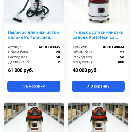
Пылесос для химчистки
Пылесос для химчистки
салона Portotecnica
салона Portotecnica
PLUS 1 W 1 32 S (MIRAGE
PLUS 1 W 1 22 P (MIRAGE
PLUS)
Артикул:
ASDO 40035
SUPER)
Артикул:
ASDO 40034
Объем бака (л):
20
Объем бака (л):
27
Расход воздуха (л/сек):
58
Расход воздуха (л/сек):
58
Давление (бар):
2
Мощность (Вт):
1000
Мощность (Вт):
1200
Напряжение (В):
220
61 000 руб.
48 000 руб.
⚡ В корзину
⚡ В корзину