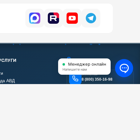
УСЛУГИ
КОНТАКТЫ
Менеджер онлайн
Напишите нам
ги
Бесплатный
8 (800) 350-16-98
да АВД
нт АВД
Email
тификаты
info@shop-avd.ru
 работы
вы наших клиентов
Адрес
111024, г. Москва, ул.
а сайта
Энтузиастов 2-я, дом 5
корпус 17, помещение 12