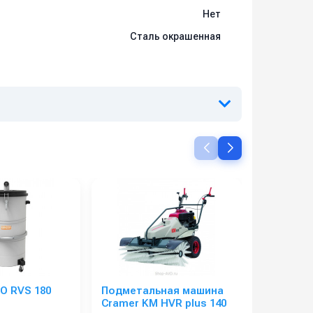
Нет
Сталь окрашенная
O RVS 180
Подметальная машина
Подмета
Cramer KM HVR plus 140
Cramer K