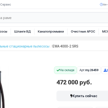
Сервис
пн–
сосы
Шланги ВД
Каналопромывки
Очистные АРОС
МС
ьные стационарные пылесосы
EWA 4000-2 SRS
На складе
Арт:
my.26459
472 000 руб.
Купить сейчас