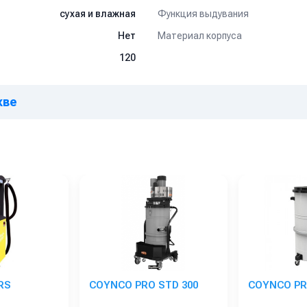
Функция выдувания
сухая и влажная
Материал корпуса
Нет
120
кве
RS
COYNCO PRO STD 300
COYNCO PR