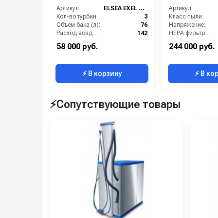
Артикул:
ELSEA EXEL WI330YCW
Артикул:
Кол-во турбин:
3
Класс пыли:
Объем бака (л):
76
Напряжение:
Расход воздуха (л/сек):
142
HEPA фильтр в комплекте:
Материал бака:
Нержавеющая сталь
Возможность подключения электрощетки:
58 000 руб.
244 000 руб.
Мощность (Вт):
3600
Габариты:
⚡ В корзину
⚡ В ко
⚡Сопутствующие товары