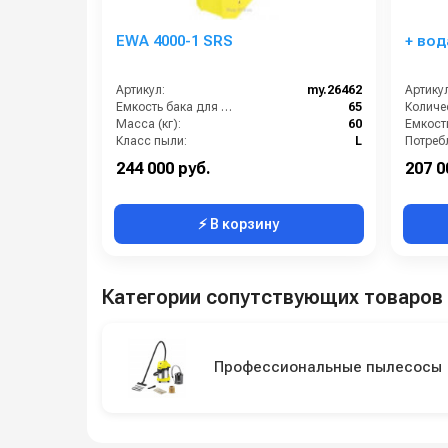
EWA 4000-1 SRS
+ вод
Артикул:
my.26462
Артикул
Емкость бака для мусора (л):
65
Масса (кг):
60
Класс пыли:
L
Напряжение:
380
Масса (
244 000 руб.
207 0
⚡ В корзину
Категории сопутствующих товаров
Профессиональные пылесосы