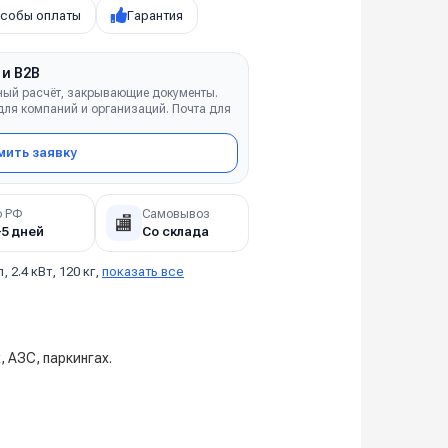
собы оплаты
Гарантия
 и B2B
ный расчёт, закрывающие документы.
ля компаний и организаций. Почта для
ить заявку
о РФ
Самовывоз
🏬
–5 дней
Со склада
л, 2.4 кВт, 120 кг,
показать все
 АЗС, паркингах.