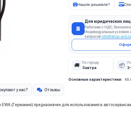
Нашли дешевле?
Спо
Для юридических лиц
Работаем с НДС, безналич
Индивидуальные условия д
запросов
info@shop-avd.ru
Оформ
По городу
П
🚚
📦
Завтра
2
Основные характеристики:
65 
окупают у нас?
Отзывы
WA (Германия) предназначен для использования в автосервисах,