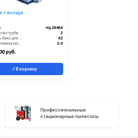
а + воздух
:
my.26464
Количество турбин (шт):
2
Емкость бака для мусора (л):
62
Потребляемая мощность (кВт):
2.4
кг):
180
00 руб.
⚡ В корзину
Профессиональные
стационарные пылесосы