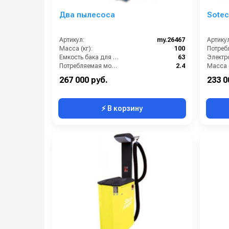
Два пылесоса
Sotec
Артикул:
my.26467
Артикул
Масса (кг):
100
Емкость бака для мусора (л):
63
Электро
Потребляемая мощность (кВт):
2.4
Масса (
Регулировка силы всасывания:
Нет
267 000 руб.
233 0
⚡ В корзину