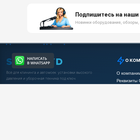
Подпишитесь на наши 
Новинки оборудования, обзоры, 
О КО
Всё для клининга и автомоек: установки высокого
О компани
давления и уборочная техника под ключ.
Реквизиты
Защита да
5.0
Яндекс Отзывы
Условия с
Вакансии
Заказать звонок
Рассрочка
Статьи