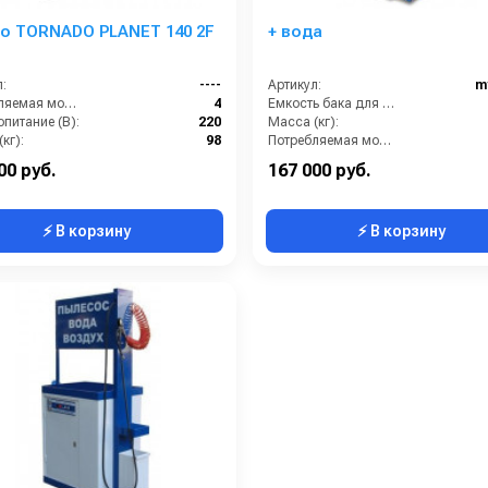
o TORNADO PLANET 140 2F
+ вода
:
----
Артикул:
m
Потребляемая мощность (кВт):
4
Емкость бака для мусора (л):
питание (В):
220
Масса (кг):
кг):
98
Потребляемая мощность (кВт):
Размеры ДхШхВ (мм):
1020x640x1270
Количество турбин (шт):
00 руб.
167 000 руб.
⚡ В корзину
⚡ В корзину