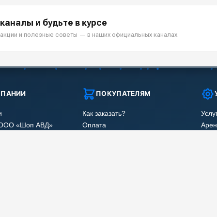
каналы и будьте в курсе
акции и полезные советы — в наших официальных каналах.
МПАНИИ
ПОКУПАТЕЛЯМ
и
Как заказать?
Услу
 ООО «Шоп АВД»
Оплата
Арен
нных клиента
Доставка
Ремо
оглашения
Гарантия
Сер
Лизинг
Наши
Получить скидку
Отзы
Карт