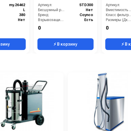
my.26462
Артикул:
STD300
Артикул:
L
Бесшумный режим работы:
Нет
Вместимость бунк
380
Бренд:
Coynco
Класс фильтра
Нет
Взрывозащищенное исполнение:
Есть
Размеры (ДхШхВ):
Нет
Возможность сбора жидкой грязи:
Нет
Вес, кг:
0
0
550х690х2000 мм
Длина всасывающей трубки:
1
Напряжение
рзину
⚡ В корзину
⚡ В 