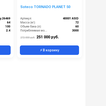
Soteco TORNADO PLANET 50
y.26469
Артикул:
40001 ASID
64
Масса (кг):
72
100
Объем бака (л):
60
2.4
Потребляемая мощность (Вт):
3000
2
Разряжение (мБар):
275
251 000 руб.
272 000 руб.
⚡ В корзину