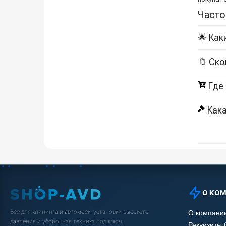
Часто
🌟 Как
🔖 Ско
Где
Кака
О КО
Всё для клининга и автомоек: установки высокого
О компани
давления и уборочная техника под ключ.
Реквизиты