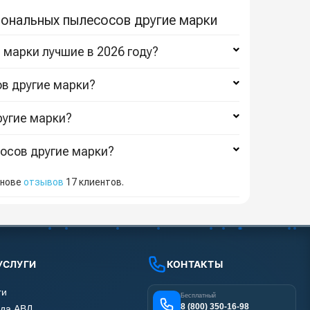
иональных пылесосов другие марки
 марки лучшие в 2026 году?
ов другие марки?
ругие марки?
сосов другие марки?
снове
отзывов
17
клиентов.
УСЛУГИ
КОНТАКТЫ
ги
Бесплатный
8 (800) 350-16-98
да АВД