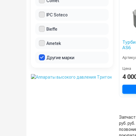
Comet
IPC Soteco
Bieffe
Турби
Ametek
AS6
Другие марки
Артику
Цена
4 00
Запчаст
руб. руб
позвонив
покупат