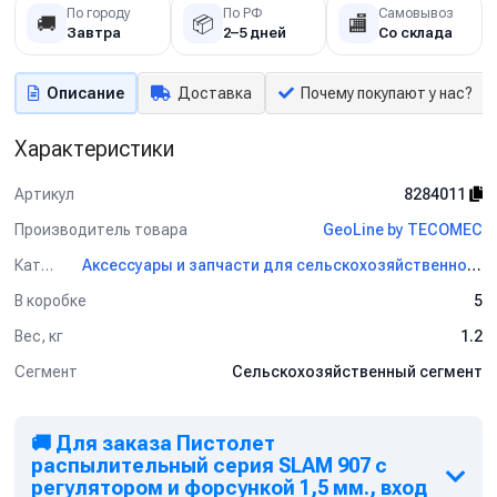
По городу
По РФ
Самовывоз
🚚
📦
🏬
Завтра
2–5 дней
Со склада
Описание
Доставка
Почему покупают у нас?
Характеристики
Артикул
8284011
Производитель товара
GeoLine by TECOMEC
Категория
Аксессуары и запчасти для сельскохозяйственного оборудования GeoLine by TECOMEC
В коробке
5
Вес, кг
1.2
Сегмент
Сельскохозяйственный сегмент
🚚 Для заказа Пистолет
распылительный серия SLAM 907 с
регулятором и форсункой 1,5 мм., вход