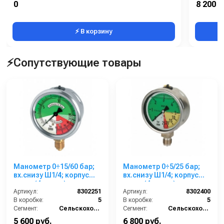
0
8 200 р
Вес, кг:
⚡ В корзину
⚡Сопутствующие товары
Манометр 0÷15/60 бар;
Манометр 0÷5/25 бар;
вх.снизу Ш1/4; корпус
вх.снизу Ш1/4; корпус
нерж. (4 цвета)
нерж. (4 цвета)
Артикул:
8302251
Артикул:
8302400
В коробке:
5
В коробке:
5
Сегмент:
Сельскохозяйственный сегмент
Сегмент:
Сельскохозяйственный сегмент
5 600 руб.
6 800 руб.