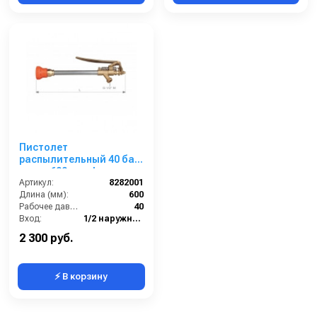
Пистолет
распылительный 40 бар,
копье 600 мм, форсунка
1,5 мм, вход Ш1/2
Артикул:
8282001
Длина (мм):
600
Рабочее давление (бар):
40
Вход:
1/2 наружняя резьба
Выход:
Форсунка
2 300 руб.
⚡ В корзину