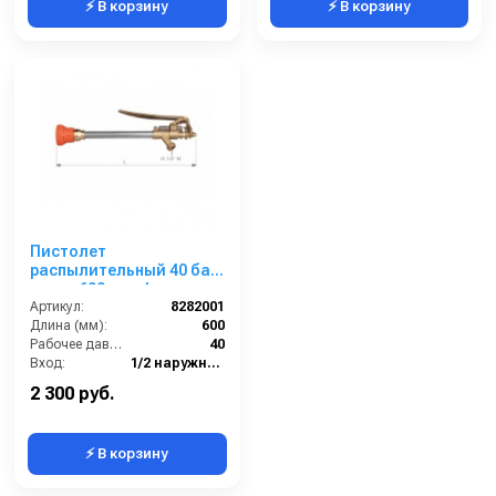
⚡ В корзину
⚡ В корзину
Пистолет
распылительный 40 бар,
копье 600 мм, форсунка
1,5 мм, вход Ш1/2
Артикул:
8282001
Длина (мм):
600
Рабочее давление (бар):
40
Вход:
1/2 наружняя резьба
Выход:
Форсунка
2 300 руб.
⚡ В корзину