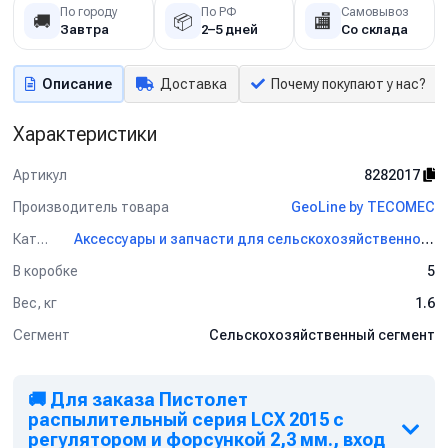
По городу
По РФ
Самовывоз
🚚
📦
🏬
Завтра
2–5 дней
Со склада
Описание
Доставка
Почему покупают у нас?
Характеристики
Артикул
8282017
Производитель товара
GeoLine by TECOMEC
Категория
Аксессуары и запчасти для сельскохозяйственного оборудования GeoLine by TECOMEC
В коробке
5
Вес, кг
1.6
Сегмент
Сельскохозяйственный сегмент
🚚 Для заказа Пистолет
распылительный серия LCX 2015 с
регулятором и форсункой 2,3 мм., вход