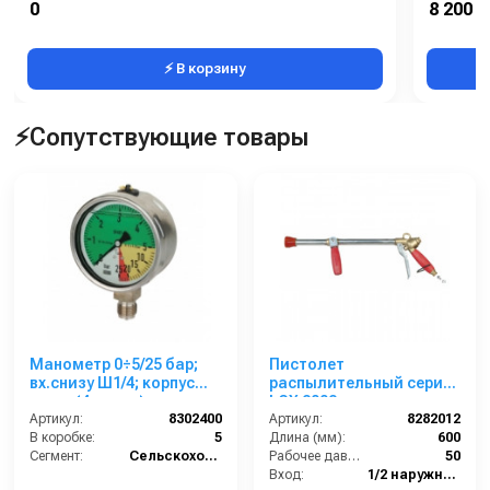
0
8 200 р
Вес, кг:
⚡ В корзину
⚡Сопутствующие товары
Манометр 0÷5/25 бар;
Пистолет
вх.снизу Ш1/4; корпус
распылительный серия
нерж. (4 цвета)
LCX 2002 с регулятором
Артикул:
8302400
и форсункой 2,3 мм.,
Артикул:
8282012
В коробке:
5
вход Ш1/2
Длина (мм):
600
Сегмент:
Сельскохозяйственный сегмент
Рабочее давление (бар):
50
Вход:
1/2 наружняя резьба