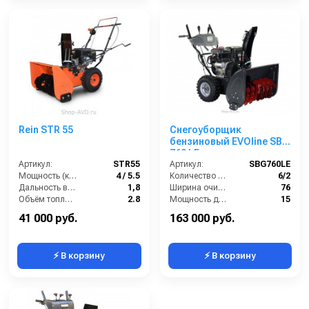
Rein STR 55
Снегоуборщик
бензиновый EVOline SBG
760 LE
Артикул:
STR55
Артикул:
SBG760LE
Мощность (кВт/лс):
4 / 5.5
Количество скоростей (вперед/назад):
6/2
Дальность выброса снега (м):
1,8
Ширина очистки (см):
76
Объём топливного бака (л):
2.8
Мощность двигателя (лс):
15
Производительность по площади (м2/ч):
1000
Мощность (кВт):
11.1
41 000 руб.
163 000 руб.
⚡ В корзину
⚡ В корзину