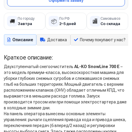
Оформить заявку
По городу
По РФ
Самовывоз
🚚
📦
🏬
Завтра
2–5 дней
Со склада
Описание
Доставка
Почему покупают у нас?
Краткое описание:
Двухступенчатый снегоочиститель
AL-KO SnowLine 700 E
–
это модель премиум-класса, высокоскоростная машина для
уборки глубоких снежных сугробов и слежавшихся снежных
глыб на больших территориях. Мощный двигатель с верхним
расположением клапанов (OHV) обладает отличным КПД, что
выражается в меньшем расходе топлива. Запуск
производится тросом или при помощи электростартера даже
в холодные зимние дни.
На панель оператора вынесены основные элементы
управления: рычаги сцепления привода хода и привода шнека,
переключения передач (6 вперед/2 назад) и регулировки
высоты выброса снега. Здесь также расположены кнопки