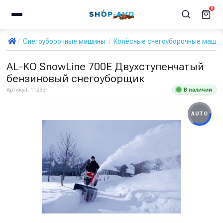
0
Снегоуборочные машины
Колёсные снегоуборочные маши
AL-KO SnowLine 700E Двухступенчатый
бензиновый снегоуборщик
В наличии
Артикул:
112931
AUTO