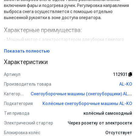
включения фары и подогрева ручек. Регулировка направления
выброса снега осуществляется с помощью отдельно
вынесенной рукоятки в зоне доступа оператора.
Характерные преимущества:
- Мощный мотор с электростартером для уборки тяжелого
снега.
Показать полностью
- 2 регулируемых по высоте полоза на боковинах ковша.
- Панель оператора с основными рычагами управления.
Характеристики
- Подогреваемые рукоятки.
- Фара для работы в темное время суток и при плохой
Артикул
112931
видимости.
- Привод ходовой части с 6 скоростями вперед / 2 назад.
Производитель товара
AL-KO
- Колеса с зимним протектором шин.
Категория
Снегоуборочные машины (снегоуборщики) AL-KO
- Защита от перегрузки в случае блокировки шнека.
Подкатегория
Колёсные снегоуборочные машины AL-KO
Комплект поставки:
Тип привода
колёсный самоходный
- 1 снегоочиститель.
- 1 приспособление для очистки шнека.
Электрический стартер
Через розетку от электросети
- 1 руководство по эксплуатации и монтажу.
Блокировка колёс
Отсутствует
- 1 список запасных частей.