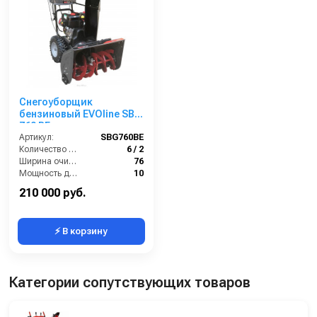
Снегоуборщик
бензиновый EVOline SBG
760 BE
Артикул:
SBG760BE
Количество скоростей (вперед/назад):
6 / 2
Ширина очистки (см):
76
Мощность двигателя (лс):
10
Мощность (кВт):
7.4
210 000 руб.
⚡ В корзину
Категории сопутствующих товаров