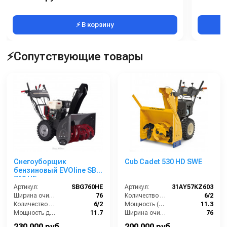
Напряжение, В:
230
Напряжен
⚡ В корзину
⚡Сопутствующие товары
Снегоуборщик
Cub Cadet 530 HD SWE
бензиновый EVOline SBG
760 HE
Артикул:
SBG760HE
Артикул:
31AY57KZ603
Ширина очистки (см):
76
Количество скоростей (вперед/назад):
6/2
Количество скоростей (вперед/назад):
6/2
Мощность (л/с):
11.3
Мощность двигателя (лс):
11.7
Ширина очистки (см):
76
Мощность (кВт):
8.6
Мощность (кВт):
8.3
230 000 руб.
200 000 руб.