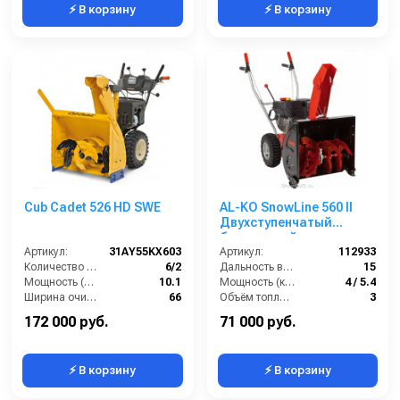
⚡ В корзину
⚡ В корзину
Cub Cadet 526 HD SWE
AL-KO SnowLine 560 II
Двухступенчатый
бензиновый
Артикул:
31AY55KX603
снегоуборщик
Артикул:
112933
Количество скоростей (вперед/назад):
6/2
Дальность выброса снега (м):
15
Мощность (л/с):
10.1
Мощность (кВт/лс):
4 / 5.4
Ширина очистки (см):
66
Объём топливного бака (л):
3
Мощность (кВт):
7.4
Рабочая высота (см):
51
172 000 руб.
71 000 руб.
⚡ В корзину
⚡ В корзину