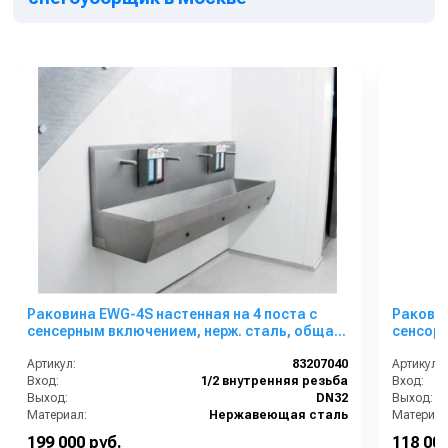
снегоуборщиков AL-KO:
Раковина EWG-4S настенная на 4 поста с
Раковин
сенсерным включением, нерж. сталь, общая
сенсорн
чаша
чаша
Артикул:
83207040
Артикул:
Вход:
1/2 внутренняя резьба
Вход:
Выход:
DN32
Выход:
Материал:
Нержавеющая сталь
Материал
Габаритные размеры, мм:
1975x546x760
Габаритн
199 000 руб.
118 000