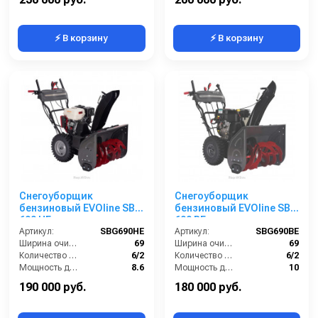
⚡ В корзину
⚡ В корзину
Снегоуборщик
Снегоуборщик
бензиновый EVOline SBG
бензиновый EVOline SBG
690 HE
690 BE
Артикул:
SBG690HE
Артикул:
SBG690BE
Ширина очистки (см):
69
Ширина очистки (см):
69
Количество скоростей (вперед/назад):
6/2
Количество скоростей (вперед/назад):
6/2
Мощность двигателя (лс):
8.6
Мощность двигателя (лс):
10
Мощность (кВт):
6.3
Мощность (кВт):
7.4
190 000 руб.
180 000 руб.