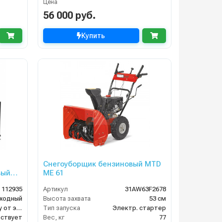
Цена
56 000 руб.
Купить
Снегоуборщик бензиновый MTD
вый
ME 61
112935
Артикул
31AW63F2678
оходный
Высота захвата
53 см
Через розетку от электросети
Тип запуска
Электр. стартер
ствует
Вес, кг
77