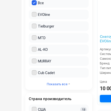
Все
EVOline
Tielburger
Снего
MTD
EVOlin
Артику
AL-KO
Систе
Самох
MURRAY
Бренд
Тип пи
Cub Cadet
Ширина
Цена
Показать все
10 0
Страна производитель
США
13