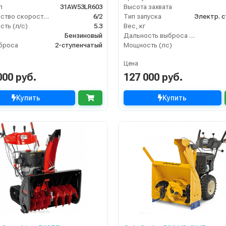
л
31AW53LR603
Высота захвата
Количество скоростей (вперед/назад)
6/2
Тип запуска
Электр. 
ть (л/с)
5.3
Вес, кг
Бензиновый
Дальность выброса снега (м)
броса
2-ступенчатый
Мощность (лс)
Цена
000 руб.
127 000 руб.
Купить
Купить