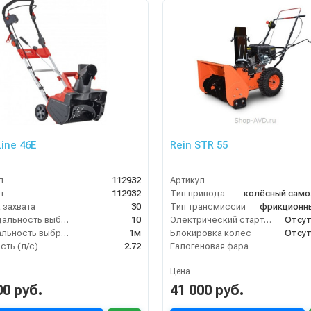
ine 46E
Rein STR 55
л
112932
Артикул
л
112932
Тип привода
колёсный сам
 захвата
30
Тип трансмиссии
фрикционн
Макс. дальность выброса (м)
10
Электрический стартер
Отсут
Мин. дальность выброса
1м
Блокировка колёс
Отсут
ть (л/с)
2.72
Галогеновая фара
Цена
00 руб.
41 000 руб.