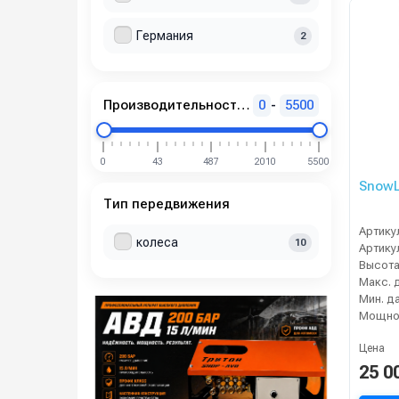
Германия
2
Производительность по площади (м2/ч)
0
-
5500
0
43
487
2010
5500
SnowL
Тип передвижения
Артику
колеса
10
Артику
Высота
Мощнос
Цена
25 0