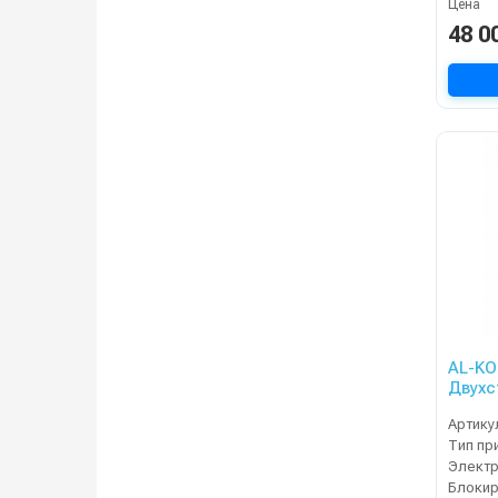
Цена
48 0
AL-KO 
Двухс
снего
Артику
Тип пр
Блокир