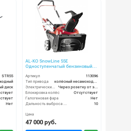
AL-KO SnowLine 55E
Одноступенчатый бензиновый
снегоуборщик
STR55
Артикул
113096
оходный
Тип привода
колёсный несамоходный
ый диск
Электрический стартер
Через розетку от электросети
ствует
Блокировка колёс
Отсутствует
ствует
Галогеновая фара
Нет
Нет
Дальность выброса снега (м)
10
Цена
47 000 руб.