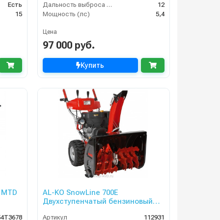
Есть
Дальность выброса снега (м)
12
15
Мощность (лс)
5,4
Цена
97 000 руб.
Купить
 MTD
AL-KO SnowLine 700E
Двухступенчатый бензиновый
снегоуборщик
54T3678
Артикул
112931