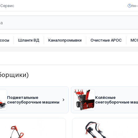
Сервис
пн–
сосы
Шланги ВД
Каналопромывки
Очистные АРОС
МС
борщики)
Подметальные
Колёсные
снегоуборочные машины
снегоуборочные ма