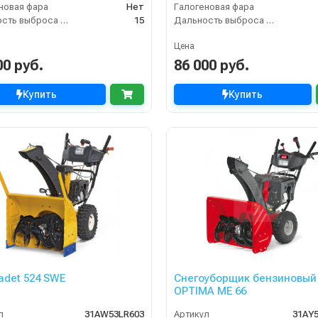
новая фара
Нет
Галогеновая фара
Дальность выброса снега (м)
15
Дальность выброса снега (м)
Цена
00 руб.
86 000 руб.
Купить
Купить
adet 524 SWE
Снегоуборщик бензиновый
OPTIMA ME 66
л
31AW53LR603
Артикул
31AY