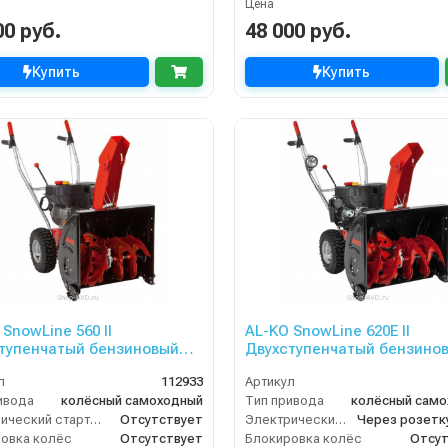
Цена
00 руб.
48 000 руб.
Купить
Купить
SnowLine 560 II
AL-KO SnowLine 620E II
тупенчатый бензиновый
Двухступенчатый бензино
уборщик
снегоуборщик
л
112933
Артикул
ивода
колёсный самоходный
Тип привода
колёсный сам
Электрический стартер
Отсутствует
Электрический стартер
овка колёс
Отсутствует
Блокировка колёс
Отсут