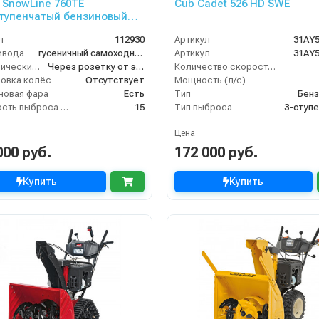
 SnowLine 760TE
Cub Cadet 526 HD SWE
тупенчатый бензиновый
уборщик
л
112930
Артикул
31AY
ивода
гусеничный самоходный
Артикул
31AY
Электрический стартер
Через розетку от электросети
Количество скоростей (вперед/назад)
овка колёс
Отсутствует
Мощность (л/с)
новая фара
Есть
Тип
Бенз
Дальность выброса снега (м)
15
Тип выброса
3-ступ
Цена
000 руб.
172 000 руб.
Купить
Купить