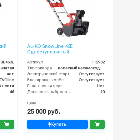
кий
AL-KO SnowLine 46E
Одноступенчатый
электрический снегоуборщик
SBE460L
Артикул
112932
нчатая
Тип привода
колёсный несамоходный
нет
Электрический стартер
Отсутствует
EVOline
Блокировка колёс
Отсутствует
От сети
Галогеновая фара
Нет
46
Дальность выброса снега (м)
10
Цена
25 000 руб.
Купить