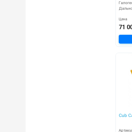
Галоге
Цена
71 0
Cub C
Артику