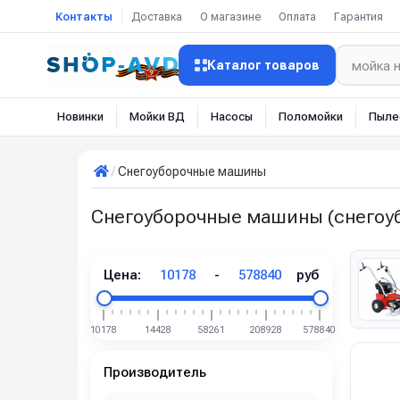
Контакты
Доставка
О магазине
Оплата
Гарантия
Каталог товаров
Новинки
Мойки ВД
Насосы
Поломойки
Пыле
Снегоуборочные машины
Снегоуборочные машины (снегоу
Цена:
10178
-
578840
руб
10178
14428
58261
208928
578840
Производитель