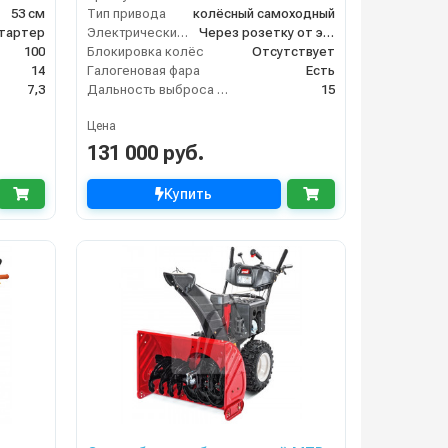
53 см
Тип привода
колёсный самоходный
стартер
Электрический стартер
Через розетку от электросети
100
Блокировка колёс
Отсутствует
14
Галогеновая фара
Есть
7,3
Дальность выброса снега (м)
15
Цена
131 000 руб.
Купить