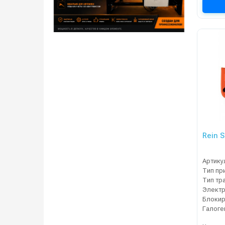
Rein 
Артику
Тип пр
Тип тр
Блокир
Галоге