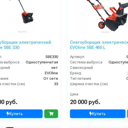
уборщик электрический
Снегоуборщик электричес
e SBE 330
EVOline SBE 460 L
л
SBE330
Артикул
ма выброса
Одноступенчатая
Система выброса
Одноступе
одный
нет
Самоходный
EVOline
Бренд
тания
От сети
Тип питания
 очистки (см)
33
Ширина очистки (см)
Цена
00 руб.
20 000 руб.
Купить
Купить