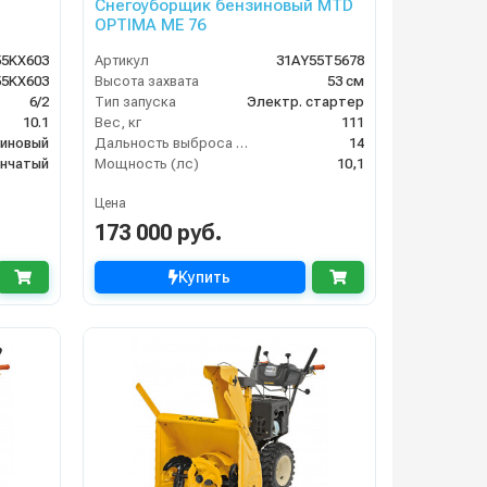
Снегоуборщик бензиновый MTD
OPTIMA ME 76
55KX603
Артикул
31AY55T5678
55KX603
Высота захвата
53 см
6/2
Тип запуска
Электр. стартер
10.1
Вес, кг
111
иновый
Дальность выброса снега (м)
14
енчатый
Мощность (лс)
10,1
Цена
173 000 руб.
Купить