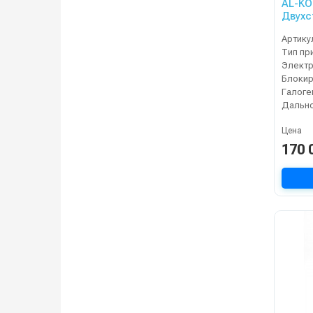
AL-KO
Двухс
снего
Артику
Тип пр
Блокир
Галоге
Цена
170 