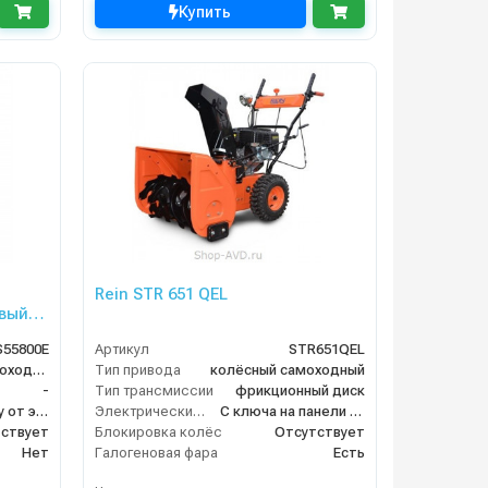
Купить
Rein STR 651 QEL
вый
55800E
Артикул
STR651QEL
колёсный несамоходный
Тип привода
колёсный самоходный
-
Тип трансмиссии
фрикционный диск
Через розетку от электросети
Электрический стартер
С ключа на панели управления
ствует
Блокировка колёс
Отсутствует
Нет
Галогеновая фара
Есть