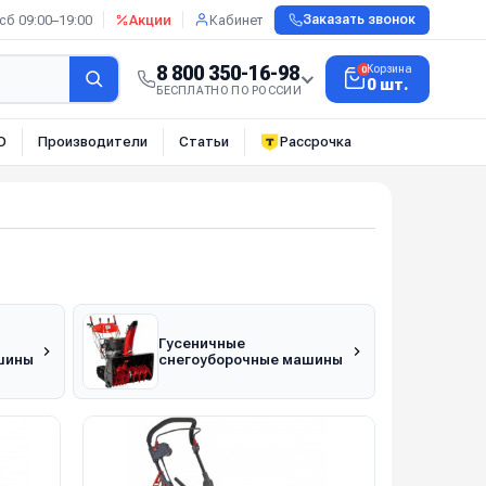
сб 09:00–19:00
Акции
Кабинет
Заказать звонок
8 800 350-16-98
Корзина
0
0 шт.
БЕСПЛАТНО ПО РОССИИ
О
Производители
Статьи
Рассрочка
Гусеничные
шины
снегоуборочные машины