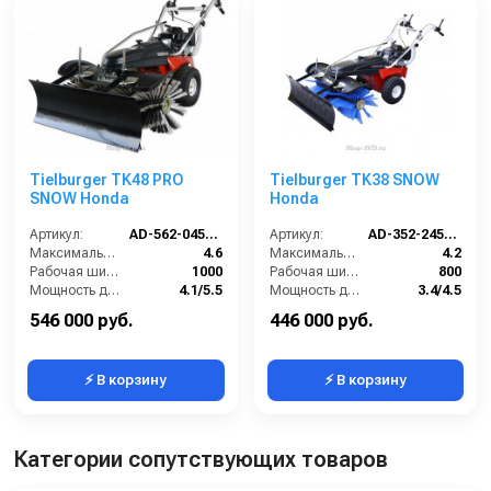
Tielburger TK48 PRO
Tielburger TK38 SNOW
SNOW Honda
Honda
Артикул:
AD-562-045TS-SN
Артикул:
AD-352-245TS-SN
Максимальная скорость движения (км/ч):
4.6
Максимальная скорость движения (км/ч):
4.2
Рабочая ширина (мм):
1000
Рабочая ширина (мм):
800
Мощность двигателя (кВт/лс):
4.1/5.5
Мощность двигателя (кВт/лс):
3.4/4.5
Преодолеваемый угол наклона (%):
18
Преодолеваемый угол наклона (%):
18
546 000 руб.
446 000 руб.
⚡ В корзину
⚡ В корзину
Категории сопутствующих товаров