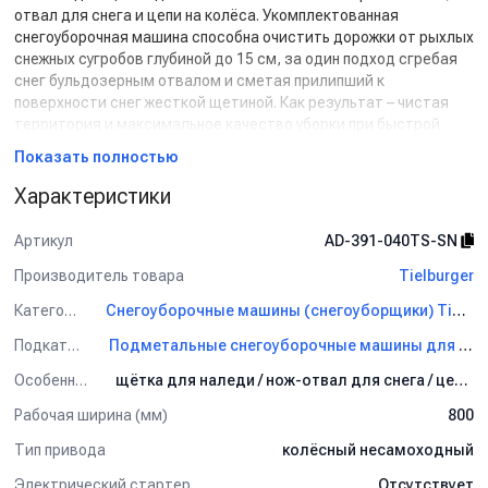
отвал для снега и цепи на колёса. Укомплектованная
снегоуборочная машина способна очистить дорожки от рыхлых
снежных сугробов глубиной до 15 см, за один подход сгребая
снег бульдозерным отвалом и сметая прилипший к
поверхности снег жесткой щетиной. Как результат – чистая
территория и максимальное качество уборки при быстрой
комфортной работе.
Показать полностью
Характерные преимущества:
Характеристики
- Подметальная машина для круглогодичного использования.
Артикул
AD-391-040TS-SN
- Универсальная роторная щетка со специальной щетиной для
работы в любую погоду.
Производитель товара
Tielburger
- Нож-отвал с роликовыми амортизирующими колёсиками,
Категория
Снегоуборочные машины (снегоуборщики) Tielburger
благодаря которым не требуется резиновая окантовка.
- Цепи на колёса гарантируют идеальное сцепление даже на
Подкатегория
Подметальные снегоуборочные машины для дома и дачи Tielburger
скользких поверхностях и оптимальную колёсную тягу.
- Складной и регулируемый по высоте руль (6 положений).
Особенности
щётка для наледи / нож-отвал для снега / цепи на колёса
- Минимальный радиус поворота.
Рабочая ширина (мм)
800
- Подметает вплотную к стене.
- Колёса большого диаметра на пневматических шинах и со
Тип привода
колёсный несамоходный
стальными дисками.
Электрический стартер
Отсутствует
- 5 возможных позиций щётки под разным углом относительно