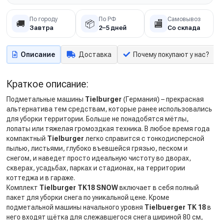
По городу
По РФ
Самовывоз
🚚
📦
🏬
Завтра
2–5 дней
Со склада
Описание
Доставка
Почему покупают у нас?
Краткое описание:
Подметальные машины
Tielburger
(Германия) – прекрасная
альтернатива тем средствам, которые ранее использовались
для уборки территории. Больше не понадобятся мётлы,
лопаты или тяжелая громоздкая техника. В любое время года
компактный
Tielburger
легко справится с тонкодисперсной
пылью, листьями, глубоко въевшейся грязью, песком и
снегом, и наведет просто идеальную чистоту во дворах,
скверах, усадьбах, парках и стадионах, на территории
коттеджа и в гараже.
Комплект
Tielburger
TK18 SNOW
включает в себя полный
пакет для уборки снега по уникальной цене. Кроме
подметальной машины начального уровня
Tielbuerger TK
18
в
него входят щётка для слежавшегося снега шириной 80 см,