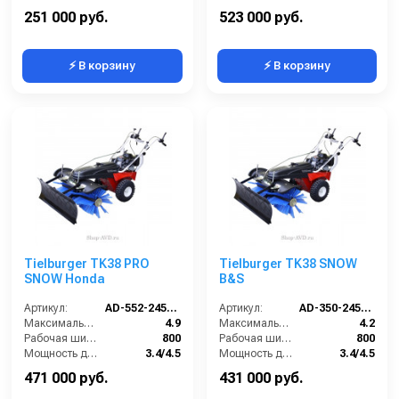
Преодолеваемый угол наклона (%):
18
Преодолеваемый угол наклона (%):
18
251 000 руб.
523 000 руб.
⚡ В корзину
⚡ В корзину
Tielburger TK38 PRO
Tielburger TK38 SNOW
SNOW Honda
B&S
Артикул:
AD-552-245TS-SN
Артикул:
AD-350-245TS-SN
Максимальная скорость движения (км/ч):
4.9
Максимальная скорость движения (км/ч):
4.2
Рабочая ширина (мм):
800
Рабочая ширина (мм):
800
Мощность двигателя (кВт/лс):
3.4/4.5
Мощность двигателя (кВт/лс):
3.4/4.5
Преодолеваемый угол наклона (%):
18
Преодолеваемый угол наклона (%):
18
471 000 руб.
431 000 руб.