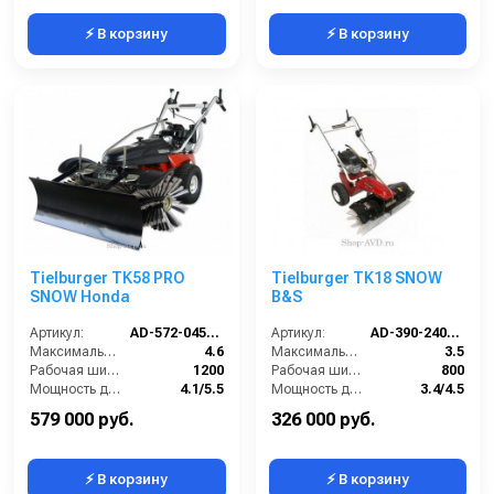
⚡ В корзину
⚡ В корзину
Tielburger TK58 PRO
Tielburger TK18 SNOW
SNOW Honda
B&S
Артикул:
AD-572-045TS-SN
Артикул:
AD-390-240TS-SN
Максимальная скорость движения (км/ч):
4.6
Максимальная скорость движения (км/ч):
3.5
Рабочая ширина (мм):
1200
Рабочая ширина (мм):
800
Мощность двигателя (кВт/лс):
4.1/5.5
Мощность двигателя (кВт/лс):
3.4/4.5
Преодолеваемый угол наклона (%):
18
Преодолеваемый угол наклона (%):
18
579 000 руб.
326 000 руб.
⚡ В корзину
⚡ В корзину