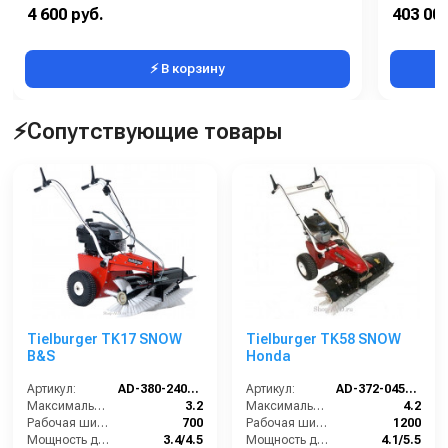
Электрич
4 600 руб.
403 000
Галогено
⚡ В корзину
⚡Сопутствующие товары
Tielburger TK17 SNOW
Tielburger TK58 SNOW
B&S
Honda
Артикул:
AD-380-240TS-SN
Артикул:
AD-372-045TS-SN
Максимальная скорость движения (км/ч):
3.2
Максимальная скорость движения (км/ч):
4.2
Рабочая ширина (мм):
700
Рабочая ширина (мм):
1200
Мощность двигателя (кВт/лс):
3.4/4.5
Мощность двигателя (кВт/лс):
4.1/5.5