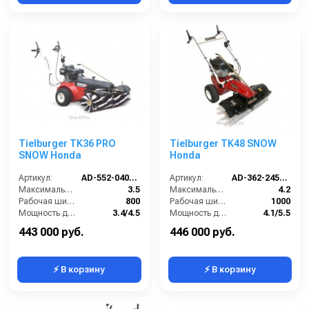
Tielburger TK36 PRO
Tielburger TK48 SNOW
SNOW Honda
Honda
Артикул:
AD-552-040TS-SN
Артикул:
AD-362-245TS-SN
Максимальная скорость движения (км/ч):
3.5
Максимальная скорость движения (км/ч):
4.2
Рабочая ширина (мм):
800
Рабочая ширина (мм):
1000
Мощность двигателя (кВт/лс):
3.4/4.5
Мощность двигателя (кВт/лс):
4.1/5.5
Преодолеваемый угол наклона (%):
18
Преодолеваемый угол наклона (%):
18
443 000 руб.
446 000 руб.
⚡ В корзину
⚡ В корзину