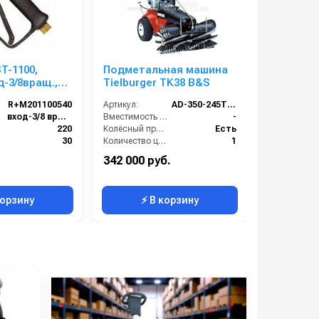
T-1100,
Подметальная машина
Tielburge
д-3/8вращ.,
Tielburger TK38 B&S
ут 50 шт. в
R+M201100540
Артикул:
AD-350-245TS / AD-350-045TS
Артикул:
вход-3/8 вращ
Вместимость бункера (л):
-
220
Колёсный привод:
Есть
):
30
Количество центральных мусоросборных валиков (шт):
1
 (°C):
150 С
Рабочая ширина (мм):
800
342 000 руб.
195 000 р
Германия
Рабочая ширина центральной щётки (мм):
800
корзину
⚡ В корзину
⚡ 