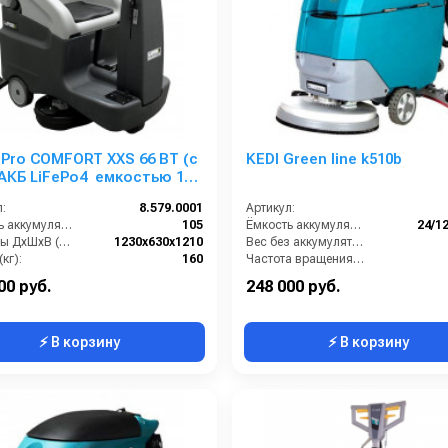
 Pro COMFORT XXS 66 BT (с
KEDI Green line k510b
 АКБ LiFePo4 емкостью 100
:
8.579.0001
Артикул:
Ёмкость аккумуляторов (Ач):
105
Ёмкость аккумуляторов (Ач):
24/1
Размеры ДхШхВ (мм):
1230x630x1210
Вес без аккумуляторов (кг):
кг):
160
Частота вращения щетки (об/мин):
Количество щеток (шт):
1
Масса (кг):
00 руб.
248 000 руб.
⚡ В корзину
⚡ В корзину