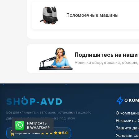
Поломоечные машины
Подпишитесь на наши 
Новинки оборудования, обзоры, 
О КО
Всё для клининга и автомоек: установки высокого
О компани
давления и уборочная техника под ключ.
Реквизиты
Защита да
5.0
Яндекс Отзывы
Условия с