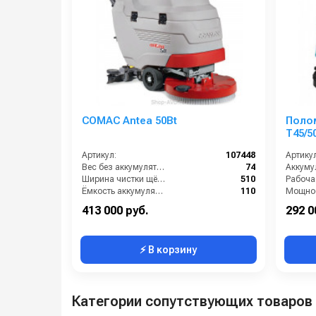
COMAC Antea 50Bt
Поло
T45/5
Артикул:
107448
Артикул
Вес без аккумуляторов (кг):
74
Ширина чистки щёток (мм):
510
Ёмкость аккумуляторов (Ач):
110
Мощнос
Габариты (ДхШхВ):
1175х595х995
413 000 руб.
292 0
⚡ В корзину
Категории сопутствующих товаров