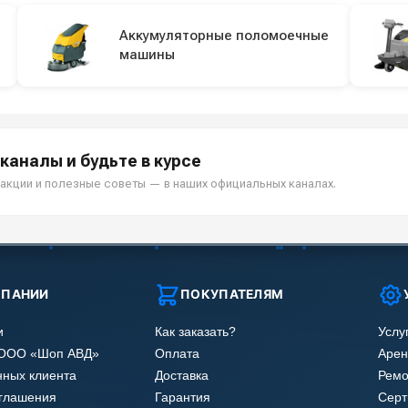
Аккумуляторные поломоечные
машины
каналы и будьте в курсе
акции и полезные советы — в наших официальных каналах.
МПАНИИ
ПОКУПАТЕЛЯМ
и
Как заказать?
Услу
 ООО «Шоп АВД»
Оплата
Арен
нных клиента
Доставка
Ремо
оглашения
Гарантия
Сер