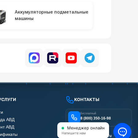
Аккумуляторные подметальные
машины
УСЛУГИ
КОНТАКТЫ
ги
Бесплатный
8 (800) 350-16-98
да АВД
нт АВД
Менеджер онлайн
Email
Напишите нам
тификаты
info@shop-avd.ru