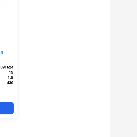
ая
091624
15
1.5
430
220