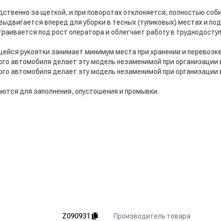
ственно за щеткой, и при поворотах отклоняется, полностью соби
выдвигается вперед для уборки в тесных (тупиковых) местах и по
раивается под рост оператора и облегчает работу в труднодоступ
ейся рукоятки занимает минимум места при хранении и перевозке
ого автомобиля делает эту модель незаменимой при организации 
ого автомобиля делает эту модель незаменимой при организации 
аются для заполнения, опустошения и промывки.
Производитель товара
Z090931