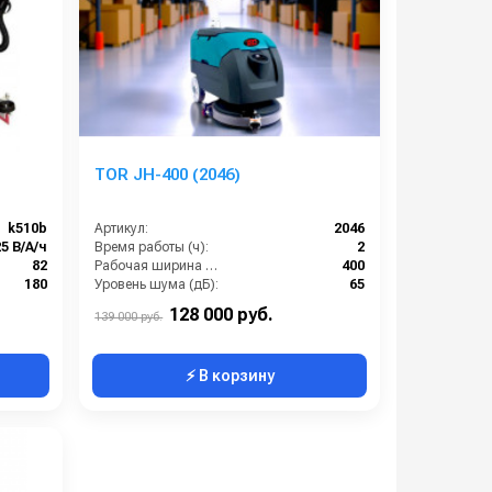
TOR JH-400 (2046)
k510b
Артикул:
2046
25 В/А/ч
Время работы (ч):
2
82
Рабочая ширина щеток (мм):
400
180
Уровень шума (дБ):
65
150
Производительность по площади (м2/ч):
1700
128 000 руб.
139 000 руб.
⚡ В корзину