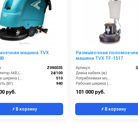
моечная машина TVX
Размывочная поломоечн
0B
машина TVX TF-1517
:
Z090035
Артикул:
Z
Аккумулятор АКБ (В/А·ч):
24/100
Длина кабеля (м):
Рабочая ширина (мм):
510
Потребляемая мощность (кВт):
ть (Вт):
940
Рабочая ширина (мм):
Производительность по площади (м2/ч):
2050
Напряжение (В):
00 руб.
101 000 руб.
⚡ В корзину
⚡ В корзину