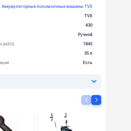
Аккумуляторные поломоечные машины TVX
TVX
430
Ручной
 (м2/ч)
1845
35 л
ации
Есть