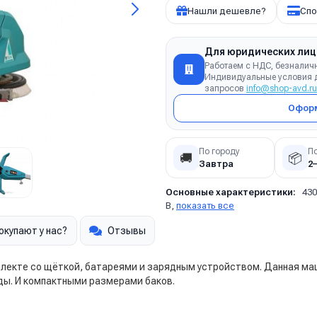
Нашли дешевле?
Спо
Для юридических лиц
Работаем с НДС, безналич
Индивидуальные условия д
запросов
info@shop-avd.ru
Оформ
По городу
П
🚚
📦
Завтра
2
Основные характеристики:
430
В,
показать все
окупают у нас?
Отзывы
лекте со щёткой, батареями и зарядным устройством. Данная ма
ды. И компактными размерами баков.