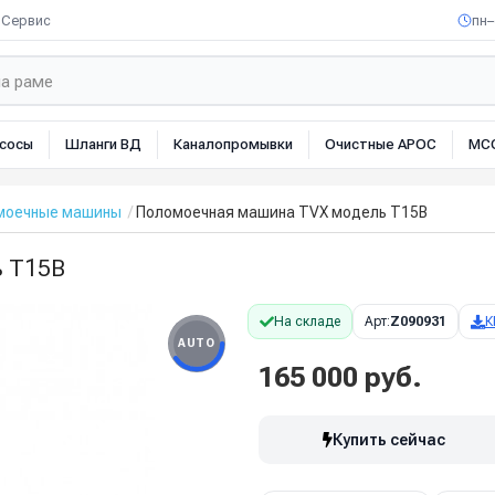
Сервис
пн–
сосы
Шланги ВД
Каналопромывки
Очистные АРОС
МС
омоечные машины
Поломоечная машина TVX модель T15B
 T15B
На складе
Арт:
Z090931
К
AUTO
165 000 руб.
Купить сейчас