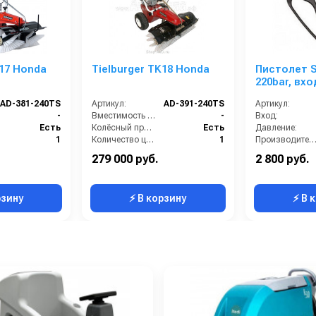
K17 Honda
Tielburger TK18 Honda
Пистолет S
220bar, вхо
выход-1/4вн
AD-381-240TS
Артикул:
AD-391-240TS
Артикул:
упаковке
-
Вместимость бункера (л):
-
Вход:
Есть
Колёсный привод:
Есть
Давление:
1
Количество центральных мусоросборных валиков (шт):
1
Производительность (л/мин
700
Рабочая ширина (мм):
800
Температура
279 000 руб.
2 800 руб.
700
Рабочая ширина центральной щётки (мм):
800
Страна-производитель:
рзину
⚡ В корзину
⚡ В 