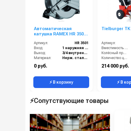
Автоматическая
Tielburger T
катушка RAMEX HR 3501
20м 3/4
Артикул:
HR 3501
Артикул:
Вход:
1 наружняя резьба
Вместимость бункера (л):
Выход:
3/4 внутренняя резьба
Колёсный привод:
Материал:
Нерж. сталь 304
Количество центральных мусоросборных валиков (шт):
В коробке:
1
Рабочая ширина (мм):
0 руб.
214 000 руб.
Вес, кг:
28
Рабочая ширина центральной щётки (мм):
⚡ В корзину
⚡ В ко
⚡Сопутствующие товары