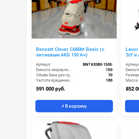
Bennett Clever C660bt Basic (с
Lavor
литиевым АКБ 150 Ач)
З/У и
Ah)
Артикул:
BNT62080-150li
Артикул
Ёмкость аккумуляторов (Ач):
150
Объём бака для грязной воды (л):
70
Частота вращения щетки (об/мин):
180
Масса (
Масса (кг):
170
591 000 руб.
852 0
⚡ В корзину