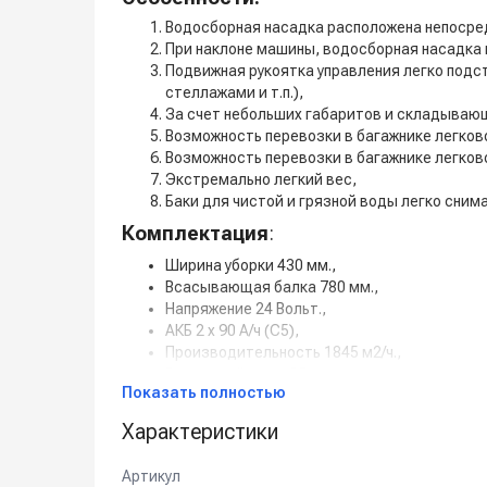
Водосборная насадка расположена непосред
При наклоне машины, водосборная насадка 
Подвижная рукоятка управления легко подст
стеллажами и т.п.),
За счет небольших габаритов и складывающ
Возможность перевозки в багажнике легков
Возможность перевозки в багажнике легков
Экстремально легкий вес,
Баки для чистой и грязной воды легко сним
Комплектация
:
Ширина уборки 430 мм.,
Всасывающая балка 780 мм.,
Напряжение 24 Вольт.,
АКБ 2 х 90 А/ч (С5),
Производительность 1845 м2/ч.,
Бак чистой воды 35 л.,
Показать полностью
Бак грязной воды 40 л.
Характеристики
Артикул