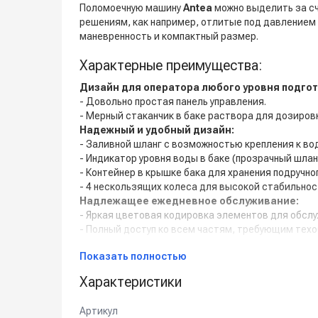
Поломоечную машину
Antea
можно выделить за с
решениям, как например, отлитые под давлением
маневренность и компактный размер.
Характерные преимущества:
Дизайн для оператора любого уровня подгот
- Довольно простая панель управления.
- Мерный стаканчик в баке раствора для дозиров
Надежный и удобный дизайн:
- Заливной шланг с возможностью крепления к во
- Индикатор уровня воды в баке (прозрачный шланг
- Контейнер в крышке бака для хранения подручно
- 4 нескользящих колеса для высокой стабильнос
Надлежащее ежедневное обслуживание:
- Яркая цветовая кодировка элементов для обслу
- Полный доступ ко всем частям, требующим тех
Комплект поставки:
Показать полностью
Характеристики
- Дисковая щетка Ø510 мм.
- Всасывающая балка 700 мм.
- Комплект аккумуляторных батарей 12В, 2 шт., п
Артикул