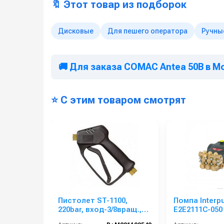
🔖 Этот товар из подборок
Дисковые
Для пешего оператора
Ручны
🚚 Для заказа COMAC Antea 50B в М
⭐ С этим товаром смотрят
Пистолет ST-1100,
Помпа Inter
220bar, вход-3/8вращ.,
E2E2111C-050
выход-1/4внут 50 шт. в