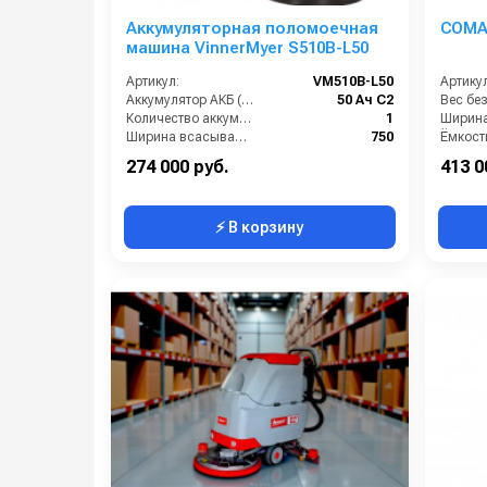
Аккумуляторная поломоечная
COMAC
машина VinnerMyer S510B-L50
Артикул:
VM510B-L50
Артикул
Аккумулятор АКБ (В/А·ч):
50 Ач С2
Количество аккумуляторов (шт):
1
Ширина всасывающей балки (мм):
750
Производительность по площади (м2/ч):
2200
Габари
274 000 руб.
413 0
⚡ В корзину