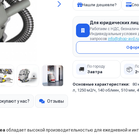
Нашли дешевле?
Спо
Для юридических лиц
Работаем с НДС, безналич
Индивидуальные условия д
запросов
info@shop-avd.ru
Оформ
По городу
П
🚚
📦
Завтра
2
Основные характеристики:
80 
л, 1250 м2/ч, 140 об/мин, 510 мм, 
окупают у нас?
Отзывы
ea
обладает высокой производительностью для ежедневной и инте