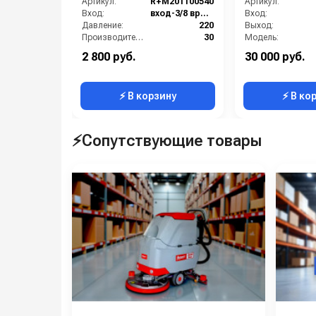
Артикул:
R+M201100540
Артикул:
упаковке
Вход:
вход-3/8 вращ
Вход:
Давление:
220
Выход:
Производительность (л/мин):
30
Модель:
Температура (°C):
150 С
Назначение:
2 800 руб.
30 000 руб.
Страна-производитель:
Германия
Производительность (л/ч):
⚡ В корзину
⚡ В ко
⚡Сопутствующие товары