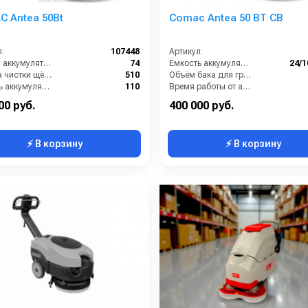
 Antea 50Bt
Comac Antea 50 BT CB
:
107448
Артикул:
Вес без аккумуляторов (кг):
74
Ёмкость аккумуляторов (Ач):
24/1
Ширина чистки щёток (мм):
510
Объём бака для грязной воды (л):
Ёмкость аккумуляторов (Ач):
110
Время работы от аккумуляторов (ч):
ты (ДхШхВ):
1175х595х995
Масса (кг):
00 руб.
400 000 руб.
⚡ В корзину
⚡ В корзину