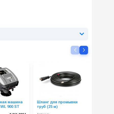
ная машина
Шланг для промывки
Lavor Pro
SWL 900 ST
труб (25 м)
АКБ и З. У