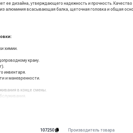
чет ее дизайна, утверждающего надежность и прочность. Качеств
 из алюминия всасывающая балка, щеточная головка и общая осн
овки:
ки химии.
допроводному крану.
).
го инвентаря.
ти и маневренности.
живания в конце смены.
обслуживания.
роизводство КНР
*
.
Производитель товара
107250