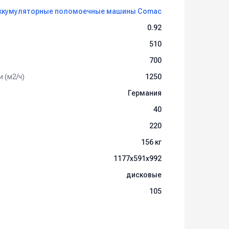
ккумуляторные поломоечные машины Comac
0.92
ественные организации.
510
700
Ач (C5), 2 шт., стоимость машины составит
290
 (м2/ч)
1250
Германия
40
220
156 кг
1177x591x992
дисковые
105