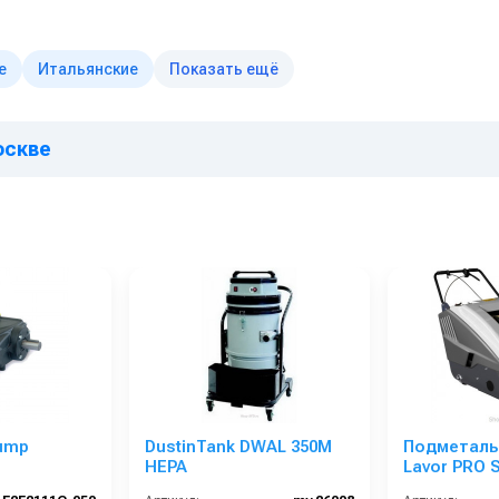
е
Итальянские
Показать ещё
оскве
pump
DustinTank DWAL 350M
Подметаль
HEPA
Lavor PRO 