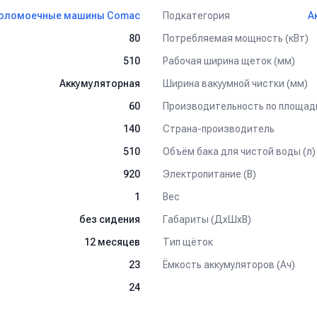
Подкатегория
оломоечные машины Comac
А
Потребляемая мощность (кВт)
80
рупные магазины розничной торговли, автомобильные салоны, общ
Рабочая ширина щеток (мм)
510
Ширина вакуумной чистки (мм)
Аккумуляторная
рными батареями
Sonnenschein
производства Германия, 12В / 105
Производительность по площади
60
Страна-производитель
140
Объём бака для чистой воды (л)
510
Электропитание (В)
920
Вес
1
Габариты (ДхШхВ)
без сидения
Тип щёток
12 месяцев
Ёмкость аккумуляторов (Ач)
23
24