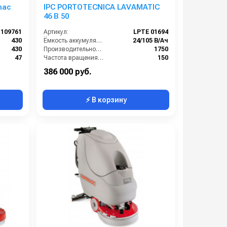
mac
IPC PORTOTECNICA LAVAMATIC
46 B 50
109761
Артикул:
LPTE 01694
430
Ёмкость аккумуляторов (Ач):
24/105 В/Ач
430
Производительность по площади (м2/ч):
1750
47
Частота вращения щетки (об/мин):
150
 730 мм
Время работы от аккумуляторов (ч):
3
386 000 руб.
⚡ В корзину