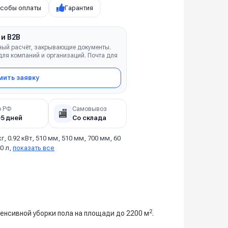
собы оплаты
Гарантия
 и B2B
ный расчёт, закрывающие документы.
ля компаний и организаций. Почта для
ить заявку
о РФ
Самовывоз
🏬
–5 дней
Со склада
кг, 0.92 кВт, 510 мм, 510 мм, 700 мм, 60
40 л,
показать все
2
нсивной уборки пола на площади до 2200 м
.