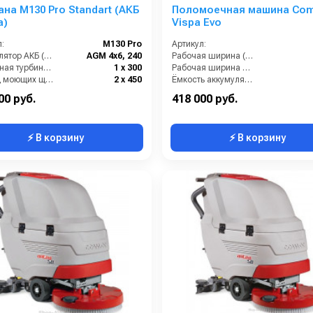
на М130 Pro Standart (АКБ
Поломоечная машина Co
а)
Vispa Evo
:
М130 Pro
Артикул:
Аккумулятор АКБ (В/А·ч):
AGM 4х6, 240
Рабочая ширина (мм):
Вакуумная турбина (Вт):
1 х 300
Рабочая ширина щеток (мм):
Привод моющих щеток (Вт):
2 х 450
Ёмкость аккумуляторов (Ач):
хода ( Вт):
450
Габариты (ДхШхВ):
895 × 1215 ×
00 руб.
418 000 руб.
⚡ В корзину
⚡ В корзину