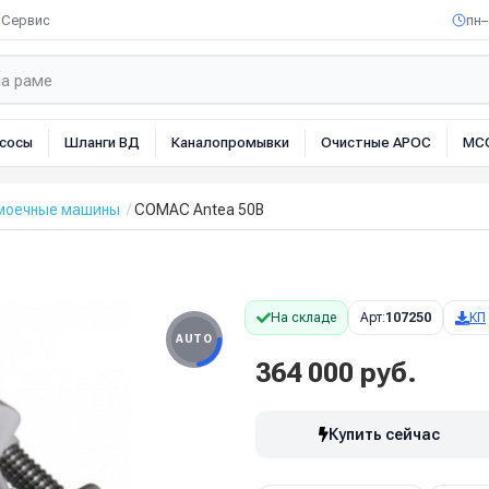
Сервис
пн–
сосы
Шланги ВД
Каналопромывки
Очистные АРОС
МС
омоечные машины
COMAC Antea 50B
На складе
Арт:
107250
КП
AUTO
364 000 руб.
Купить сейчас