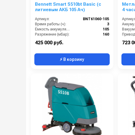
Bennett Smart S510bt Basic (с
Метла
литиевым АКБ 105 Ач)
4 час
Артикул:
BNT61060-105
Артикул
Время работы (ч):
3
Ёмкость аккумулятора (Ач):
105
Разряжение (мБар):
160
Мощность вакуумного мотора (Вт):
550
Привод 
425 000 руб.
723 0
⚡ В корзину