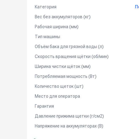
- Встроенное зарядное устройство.
Категория
П
Применение:
Вес без аккумуляторов (кг)
Сектор здравоохранения, гостиничный бизнес, к
Рабочая ширина (мм)
Тип машины
*
Возможен вариант комплектации с аккумулято
000 рублей
.
Объём бака для грязной воды (л)
Скорость вращения щётки (об/мин)
Ширина чистки щёток (мм)
Потребляемая мощность (Вт)
Количество щеток (шт)
Место для оператора
Гарантия
Давление прижима щетки (г/см2)
Напряжение на аккумуляторах (В)