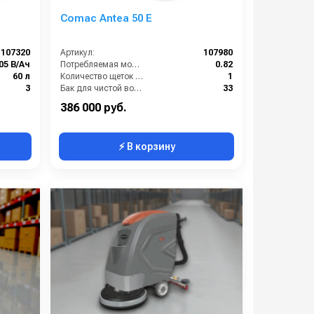
Comac Antea 50 E
107320
Артикул:
107980
05 В/Ач
Потребляемая мощность (кВт):
0.82
60 л
Количество щеток (шт):
1
3
Бак для чистой воды (л):
33
160
Мощность мотора щетки (Вт):
400
386 000 руб.
⚡ В корзину