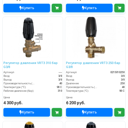
Купить
Купить
Регулятор давления VRT3 310 бар
Регулятор давления VRT3 250 бар
G3/8
G3/8
Артикул
----
Артикул
0215010250
Вход
3/8
Вход
3/8
Выход
3/8
Выход
3/8
Производительность (л/мин)
40
Давление
250
Температура (°C)
90 С
Производительность (л/мин)
40
Рабочее давление (бар)
310
Температура (°C)
90 С
Цена
Цена
4 300 руб.
6 200 руб.
Купить
Купить