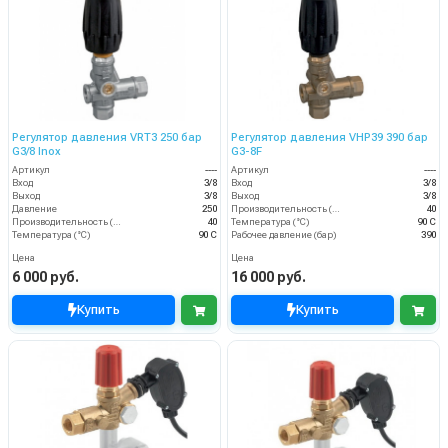
Регулятор давления VRT3 250 бар
Регулятор давления VHP39 390 бар
G3/8 Inox
G3-8F
Артикул
----
Артикул
----
Вход
3/8
Вход
3/8
Выход
3/8
Выход
3/8
Давление
250
Производительность (л/мин)
40
Производительность (л/мин)
40
Температура (°C)
90 С
Температура (°C)
90 С
Рабочее давление (бар)
390
Цена
Цена
6 000 руб.
16 000 руб.
Купить
Купить