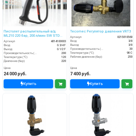
Пистолет распылительный в/д
Tecomec Регулятор давления VRT3
ML210 220 бар, 200 л/мин SW STD
Артикул
0215010560
3/4"F- 1/2"F
Вход
3/8
Артикул
4014100003
Выход
3/8
Вход
G 3/4 F
Производительность (л/мин)
30
Выход
G 1/2 F
Температура (°C)
90 С
Производительность (л/мин)
200
Рабочее давление (бар)
250
Температура (°C)
120
Давление (бар)
220
Цена
Цена
24 000 руб.
7 400 руб.
Купить
Купить