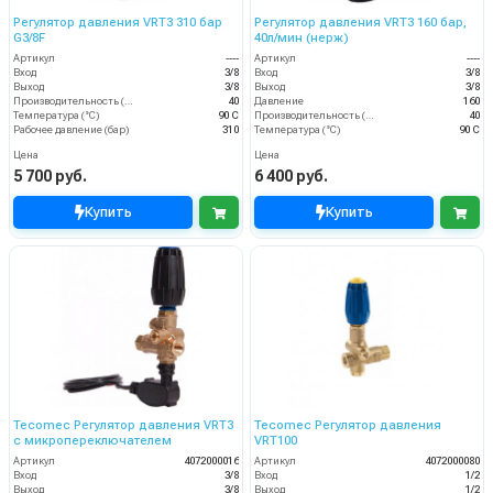
Регулятор давления VRT3 310 бар
Регулятор давления VRT3 160 бар,
G3/8F
40л/мин (нерж)
Артикул
----
Артикул
----
Вход
3/8
Вход
3/8
Выход
3/8
Выход
3/8
Производительность (л/мин)
40
Давление
160
Температура (°C)
90 С
Производительность (л/мин)
40
Рабочее давление (бар)
310
Температура (°C)
90 С
Цена
Цена
5 700 руб.
6 400 руб.
Купить
Купить
Tecomec Регулятор давления VRT3
Tecomec Регулятор давления
c микропереключателем
VRT100
Артикул
4072000016
Артикул
4072000080
Вход
3/8
Вход
1/2
Выход
3/8
Выход
1/2