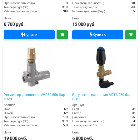
Производительность (л/мин)
30
Производительность (л/мин)
100
Температура (°C)
90 С
Температура (°C)
90 С
Рабочее давление (бар)
310
Рабочее давление (бар)
350
Цена
Цена
8 700 руб.
12 000 руб.
Купить
Купить
Регулятор давления VHP50 550 бар
Регулятор давления VRT3 250 бар
G1/2F
G3/8F
Артикул
----
Артикул
----
Вход
1/2
Вход
3/8
Выход
1/2
Выход
3/8
Производительность (л/мин)
100
Давление
250
Температура (°C)
90 С
Производительность (л/мин)
40
Рабочее давление (бар)
550
Температура (°C)
90 С
Цена
Цена
19 000 руб.
6 800 руб.