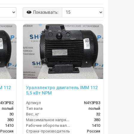
Показывать:
M 112
Уралэлектро двигатель IMM 112
5,5 кВт NPM
4У3PB2
Артикул
N4Y3PB3
полый
Тип вала
полый
30
Вес, кг
32
380
Максимальное напряжение (В)
380
1410
Рабочие обороты вала (об/мин)
1410
Россия
Страна-производитель
Россия