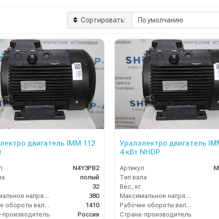
Сортировать:
лектро двигатель IMM 112
Уралэлектро двигатель IM
т
4 кВт NHDP
л
N4Y3PB2
Артикул
М
ла
полый
Тип вала
32
Вес, кг
Максимальное напряжение (В)
380
Максимальное напряжение (В)
Рабочие обороты вала (об/мин)
1410
Рабочие обороты вала (об/мин)
-производитель
Россия
Страна-производитель