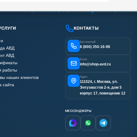
УСЛУГИ
КОНТАКТЫ
ги
Бесплатный
8 (800) 350-16-98
да АВД
нт АВД
Email
тификаты
info@shop-avd.ru
 работы
вы наших клиентов
Адрес
111024, г. Москва, ул.
а сайта
Энтузиастов 2-я, дом 5
корпус 17, помещение 12
МЕССЕНДЖЕРЫ