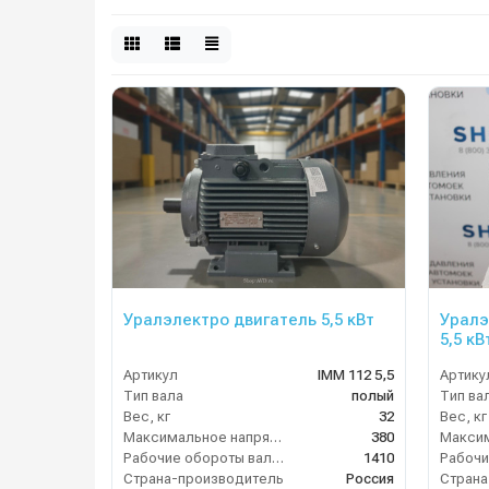
Уралэлектро двигатель 5,5 кВт
Уралэ
5,5 кВ
Артикул
IMM 112 5,5
Артику
Тип вала
полый
Тип ва
Вес, кг
32
Вес, кг
Максимальное напряжение (В)
380
Рабочие обороты вала (об/мин)
1410
Страна-производитель
Россия
Страна