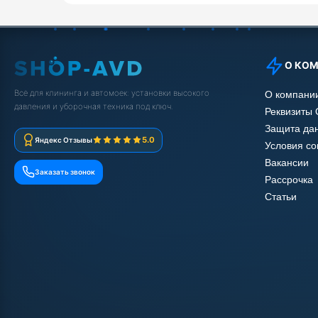
О КО
Всё для клининга и автомоек: установки высокого
О компани
давления и уборочная техника под ключ.
Реквизиты
Защита да
5.0
Яндекс Отзывы
Условия с
Вакансии
Заказать звонок
Рассрочка
Статьи